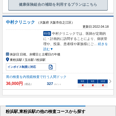
健康保険組合の補助を利用するプランはこちら
中村クリニック
（大阪府 大阪市住之江区）
更新日:
2022.04.18
特徴
中村クリニックでは、医師が定期的
に・計画的に訪問することにより、病状管
理や、投薬、患者様や家族様にご
...
続きを
読む▼
休診日:
日祝、水曜日と土曜日の午後
東粉浜駅 / 玉出駅 / 粉浜駅
インボイス制度に対応
胃の検査を内視鏡検査で行う人間ドック
8
月
9
月
10
月
36,000
円
327
（税込）
ポイント
×
×
×
粉浜駅,東粉浜駅
の
他の
検査コースから探す