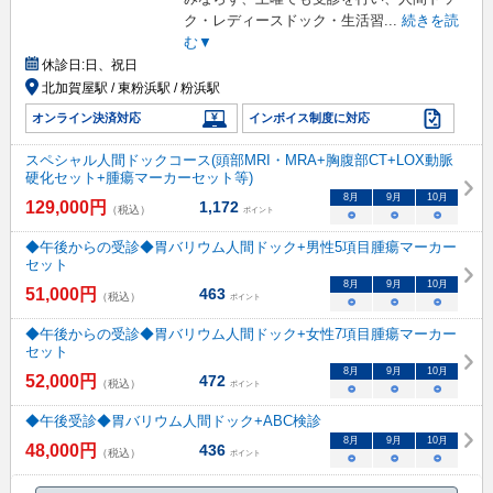
ク・レディースドック・生活習
...
続きを読
む▼
休診日:
日、祝日
北加賀屋駅 / 東粉浜駅 / 粉浜駅
オンライン決済対応
インボイス制度に対応
スペシャル人間ドックコース(頭部MRI・MRA+胸腹部CT+LOX動脈
硬化セット+腫瘍マーカーセット等)
8
月
9
月
10
月
129,000
円
1,172
（税込）
ポイント
○
○
○
◆午後からの受診◆胃バリウム人間ドック+男性5項目腫瘍マーカー
セット
8
月
9
月
10
月
51,000
円
463
（税込）
ポイント
○
○
○
◆午後からの受診◆胃バリウム人間ドック+女性7項目腫瘍マーカー
セット
8
月
9
月
10
月
52,000
円
472
（税込）
ポイント
○
○
○
◆午後受診◆胃バリウム人間ドック+ABC検診
8
月
9
月
10
月
48,000
円
436
（税込）
ポイント
○
○
○