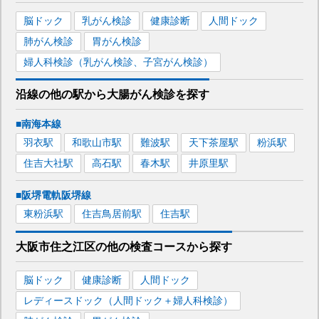
脳ドック
乳がん検診
健康診断
人間ドック
肺がん検診
胃がん検診
婦人科検診（乳がん検診、子宮がん検診）
沿線の他の駅から
大腸がん検診を
探す
■南海本線
羽衣
駅
和歌山市
駅
難波
駅
天下茶屋
駅
粉浜
駅
住吉大社
駅
高石
駅
春木
駅
井原里
駅
■阪堺電軌阪堺線
東粉浜
駅
住吉鳥居前
駅
住吉
駅
大阪市住之江区
の
他の
検査コースから探す
脳ドック
健康診断
人間ドック
レディースドック（人間ドック＋婦人科検診）