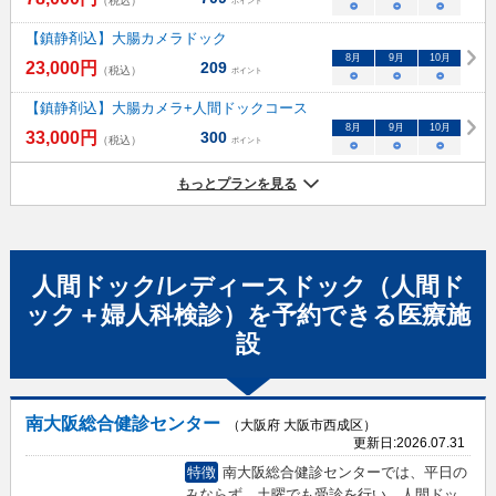
（税込）
ポイント
○
○
○
【鎮静剤込】大腸カメラドック
8
月
9
月
10
月
23,000
円
209
（税込）
ポイント
○
○
○
【鎮静剤込】大腸カメラ+人間ドックコース
8
月
9
月
10
月
33,000
円
300
（税込）
ポイント
○
○
○
もっとプランを見る
人間ドック/レディースドック（人間ド
ック＋婦人科検診）
を予約できる
医療施
設
南大阪総合健診センター
（大阪府 大阪市西成区）
更新日:
2026.07.31
特徴
南大阪総合健診センターでは、平日の
みならず、土曜でも受診を行い、人間ドッ