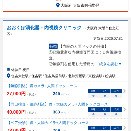
大阪府 大阪市阿倍野区
おおくぼ消化器・内視鏡クリニック
（大阪府 大阪市住之江
区）
更新日:
2026.07.31
特徴
【当院の人間ドックの特徴】
①経験豊富な内視鏡専門医による内視鏡検
査。
②鎮静剤を使用した苦痛の
...
続きを読む▼
休診日:
祝日
住吉大社駅 / 住吉駅 / 住吉鳥居前駅 / 北加賀屋駅 / 東粉浜駅 / 粉浜駅
【鎮静剤込】胃カメラ+人間ドックコース
8
月
9
月
10
月
27,000
円
245
（税込）
ポイント
○
○
○
【同日検査・鎮静剤込】胃・大腸カメラ+人間ドックコース
8
月
9
月
10
月
40,000
円
363
（税込）
ポイント
○
○
○
【ペア受診】胃・大腸カメラ+人間ドックコース
8
月
9
月
10
月
78,000
円
709