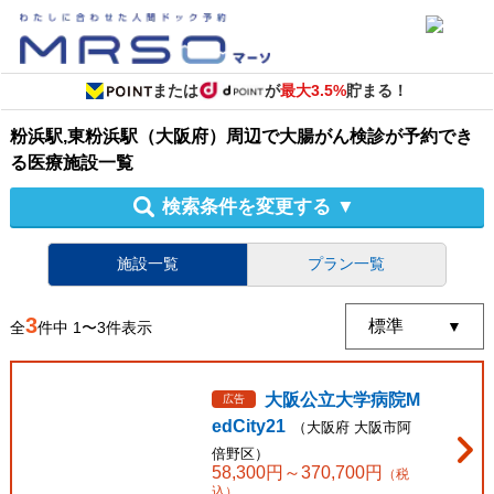
または
が
最大3.5%
貯まる！
粉浜駅,東粉浜駅（大阪府）周辺
で
大腸がん検診
が予約でき
る
医療施設
一覧
検索条件を変更する
▼
施設一覧
プラン一覧
3
全
件中
1
〜
3
件表示
大阪公立大学病院M
広告
edCity21
（
大阪府
大阪市阿
倍野区
）
58,300
円～
370,700
円
（税
込）