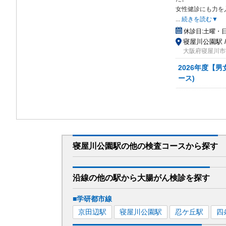
女性健診にも力を
...
続きを読む▼
休診日:
土曜・
寝屋川公園駅 
大阪府寝屋川市
2026年度【
ース)
寝屋川公園駅
の
他の
検査コースから探す
沿線の他の駅から
大腸がん検診を
探す
■学研都市線
京田辺
駅
寝屋川公園
駅
忍ケ丘
駅
四