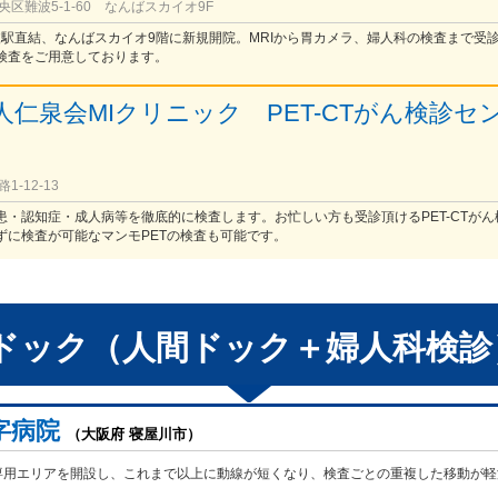
区難波5-1-60 なんばスカイオ9F
難波駅直結、なんばスカイオ9階に新規開院。MRIから胃カメラ、婦人科の検査まで受
検査をご用意しております。
人仁泉会MIクリニック PET-CTがん検診セ
）
-12-13
患・認知症・成人病等を徹底的に検査します。お忙しい方も受診頂けるPET-CTがん
ずに検査が可能なマンモPETの検査も可能です。
ドック（人間ドック＋婦人科検診
字病院
（大阪府 寝屋川市）
専用エリアを開設し、これまで以上に動線が短くなり、検査ごとの重複した移動が軽