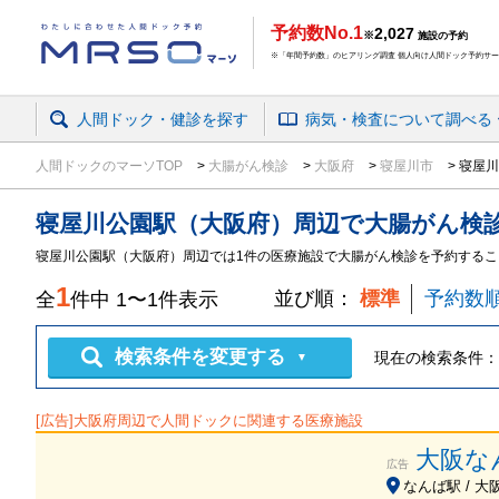
予約数No.1
2,027
※
施設の予約
※「年間予約数」のヒアリング調査 個人向け人間ドック予約サービ
人間ドック・健診を探す
病気・検査
について
調べる
人間ドックのマーソTOP
大腸がん検診
大阪府
寝屋川市
寝屋川
寝屋川公園駅（大阪府）周辺
で
大腸がん検
寝屋川公園駅（大阪府）周辺では1件の医療施設で大腸がん検診を予約するこ
1
並び順：
標準
予約数
全
件中
1
〜
1
件表示
検索条件を変更する
現在の検索条件：
▼
[広告]
大阪府
周辺で人間ドックに関連する医療施設
大阪な
広告
なんば駅 / 大