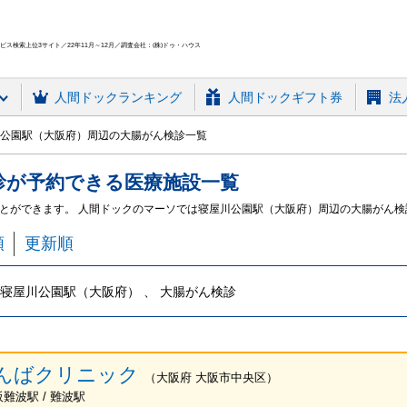
ス検索上位3サイト／22年11月～12月／調査会社：(株)ドゥ・ハウス
人間ドック
ランキング
人間ドックギフト券
法
公園駅（大阪府）周辺の大腸がん検診一覧
診
が予約できる
医療施設
一覧
とができます。 人間ドックのマーソでは寝屋川公園駅（大阪府）周辺の大腸がん
順
更新順
寝屋川公園駅（大阪府） 、 大腸がん検診
んばクリニック
（
大阪府
大阪市中央区
）
阪難波駅 / 難波駅