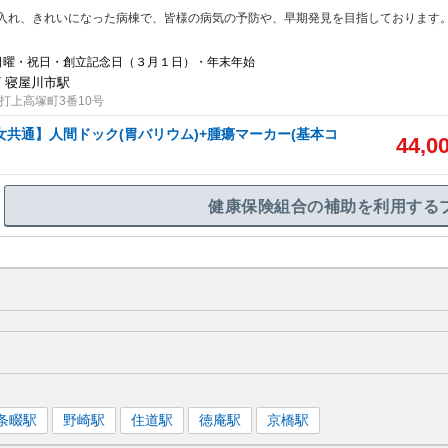
入れ、きれいになった病棟で、皆様の病気の予防や、早期発見を目指しております
日曜・祝日・創立記念日（３月１日）・年末年始
/ 寝屋川市駅
打上高塚町3番10号
男女共通】人間ドック(胃バリウム)+腫瘍マーカー(基本コ
44,0
健康保険組合の補助を利用する
条畷
駅
野崎
駅
住道
駅
徳庵
駅
京橋
駅