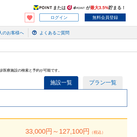
または
が
最大3.5%
貯まる！
ログイン
無料会員登録
人のお客様へ
よくあるご質問
検診医療施設の検索と予約が可能です。
施設一覧
プラン一覧
33,000
円～
127,100
円
（税込）