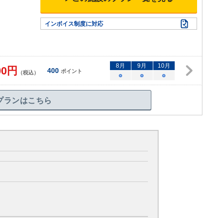
。
インボイス制度に対応
8
月
9
月
10
月
00
円
400
ポイント
（税込）
○
○
○
プランはこちら