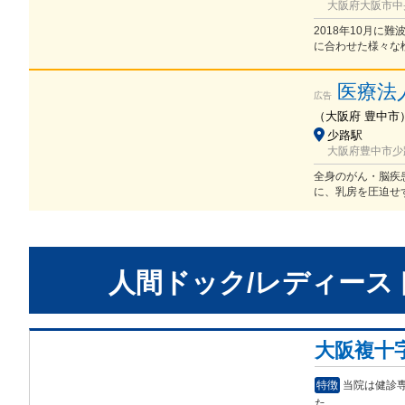
大阪府大阪市中央
2018年10月に
に合わせた様々な
医療法
広告
（
大阪府
豊中市
少路駅
大阪府豊中市少路1
全身のがん・脳疾
に、乳房を圧迫せ
人間ドック/レディース
大阪複十
特徴
当院は健診
た。