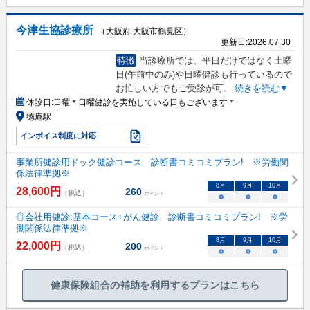
今津生協診療所
（大阪府 大阪市鶴見区）
更新日:
2026.07.30
特徴
当診療所では、平日だけではなく土曜
日(午前中のみ)や日曜健診も行っているので
お忙しい方でもご受診が可
...
続きを読む▼
休診日:
日曜＊日曜健診を実施している日もございます＊
徳庵駅
インボイス制度に対応
事業所健診用ドック健診コース 診断書コミコミプラン! ※労働関
係法律準拠※
8
月
9
月
10
月
28,600
円
260
（税込）
ポイント
○
○
○
◎会社用健診:基本コース+がん健診 診断書コミコミプラン! ※労
働関係法律準拠※
8
月
9
月
10
月
22,000
円
200
（税込）
ポイント
○
○
○
健康保険組合の補助を利用するプランはこちら