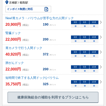
京橋駅 / 都島駅
インボイス制度に対応
New!胃カメラ・バリウムが苦手な方の人間ドック
8
月
9
月
10
月
20,900
円
190
（税込）
ポイント
○
○
○
腎臓ドック
8
月
9
月
10
月
22,000
円
200
（税込）
ポイント
○
○
○
胃カメラで行う人間ドック
8
月
9
月
10
月
40,920
円
372
（税込）
ポイント
○
○
○
肺がんドック
8
月
9
月
10
月
22,000
円
200
（税込）
ポイント
○
○
○
短時間で終了する人間ドック(バリウム
8
月
9
月
10
月
35,750
円
325
（税込）
ポイント
○
○
○
健康保険組合の補助を利用するプランはこちら