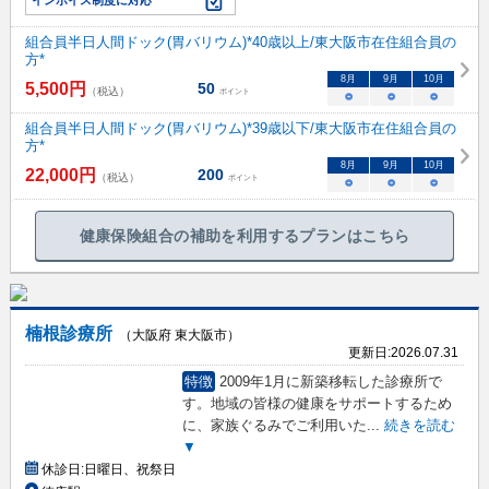
インボイス制度に対応
組合員半日人間ドック(胃バリウム)*40歳以上/東大阪市在住組合員の
方*
8
月
9
月
10
月
5,500
円
50
（税込）
ポイント
○
○
○
組合員半日人間ドック(胃バリウム)*39歳以下/東大阪市在住組合員の
方*
8
月
9
月
10
月
22,000
円
200
（税込）
ポイント
○
○
○
健康保険組合の補助を利用するプランはこちら
楠根診療所
（大阪府 東大阪市）
更新日:
2026.07.31
特徴
2009年1月に新築移転した診療所で
す。地域の皆様の健康をサポートするため
に、家族ぐるみでご利用いた
...
続きを読む
▼
休診日:
日曜日、祝祭日