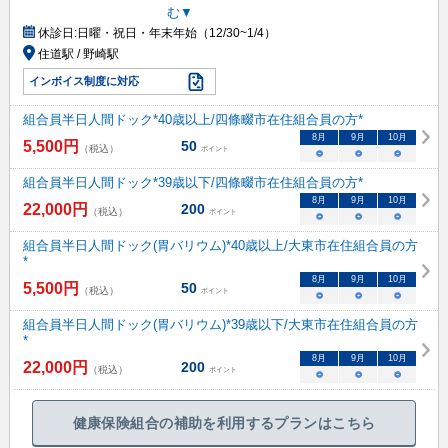
む▼
休診日:
日曜・祝日・年末年始（12/30~1/4）
住道駅 / 野崎駅
インボイス制度に対応
組合員半日人間ドック*40歳以上/四條畷市在住組合員の方*
8
月
9
月
10
月
5,500
円
50
（税込）
ポイント
○
○
○
組合員半日人間ドック*39歳以下/四條畷市在住組合員の方*
8
月
9
月
10
月
22,000
円
200
（税込）
ポイント
○
○
○
組合員半日人間ドック(胃バリウム)*40歳以上/大東市在住組合員の方
*
8
月
9
月
10
月
5,500
円
50
（税込）
ポイント
○
○
○
組合員半日人間ドック(胃バリウム)*39歳以下/大東市在住組合員の方
*
8
月
9
月
10
月
22,000
円
200
（税込）
ポイント
○
○
○
健康保険組合の補助を利用するプランはこちら