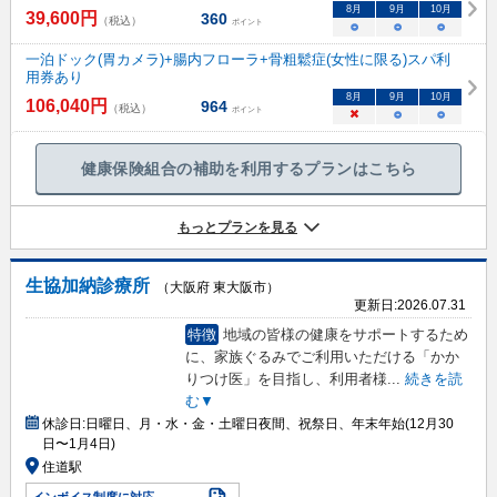
8
月
9
月
10
月
39,600
円
360
（税込）
ポイント
○
○
○
一泊ドック(胃カメラ)+腸内フローラ+骨粗鬆症(女性に限る)スパ利
用券あり
8
月
9
月
10
月
106,040
円
964
（税込）
ポイント
×
○
○
健康保険組合の補助を利用するプランはこちら
もっとプランを見る
生協加納診療所
（大阪府 東大阪市）
更新日:
2026.07.31
特徴
地域の皆様の健康をサポートするため
に、家族ぐるみでご利用いただける「かか
りつけ医」を目指し、利用者様
...
続きを読
む▼
休診日:
日曜日、月・水・金・土曜日夜間、祝祭日、年末年始(12月30
日〜1月4日)
住道駅