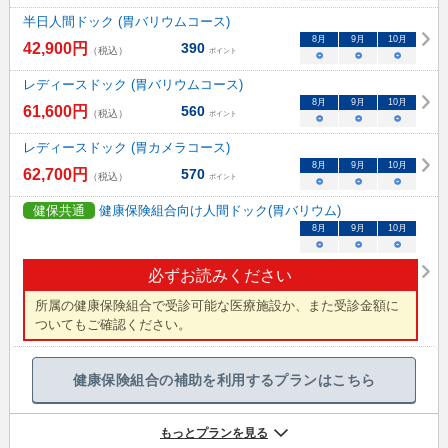
半日人間ドック (胃バリウムコース)
8
月
9
月
10
月
42,900
円
390
（税込）
ポイント
○
○
○
レディースドック (胃バリウムコース)
8
月
9
月
10
月
61,600
円
560
（税込）
ポイント
○
○
○
レディースドック (胃カメラコース)
8
月
9
月
10
月
62,700
円
570
（税込）
ポイント
○
○
○
健保共通
健康保険組合向け人間ドック(胃バリウム)
8
月
9
月
10
月
○
○
○
必ずお読みください
所属の健康保険組合で受診可能な医療施設か、また受診金額に
ついてもご確認ください。
健康保険組合の補助を利用するプランはこちら
もっとプランを見る