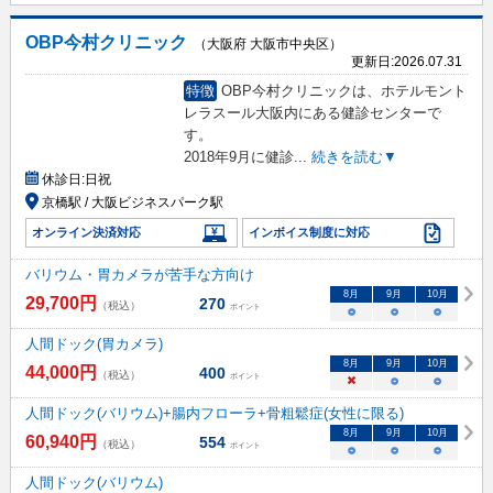
OBP今村クリニック
（大阪府 大阪市中央区）
更新日:
2026.07.31
特徴
OBP今村クリニックは、ホテルモント
レラスール大阪内にある健診センターで
す。
2018年9月に健診
...
続きを読む▼
休診日:
日祝
京橋駅 / 大阪ビジネスパーク駅
オンライン決済対応
インボイス制度に対応
バリウム・胃カメラが苦手な方向け
8
月
9
月
10
月
29,700
円
270
（税込）
ポイント
○
○
○
人間ドック(胃カメラ)
8
月
9
月
10
月
44,000
円
400
（税込）
ポイント
×
○
○
人間ドック(バリウム)+腸内フローラ+骨粗鬆症(女性に限る)
8
月
9
月
10
月
60,940
円
554
（税込）
ポイント
○
○
○
人間ドック(バリウム)