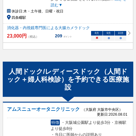
読む▼
休診日:
木・土午後、日曜・祝日
四条畷駅
消化器・内視鏡専門医による大腸カメラドック
8
月
9
月
10
月
23,000
円
209
（税込）
ポイント
×
○
○
人間ドック/レディースドック（人間ド
ック＋婦人科検診）
を予約できる
医療施
設
アムスニューオータニクリニック
（大阪府 大阪市中央区）
更新日:
2026.08.01
特徴
・大阪城公園駅より徒歩3分・京橋駅
より徒歩8分
・当日に医師からの説明あり