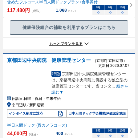
含めたフルコース半日人間ドックプラン+食事券付
8
月
9
月
10
月
117,480
円
1,068
（税込）
ポイント
○
○
○
健康保険組合の補助を利用するプランはこちら
もっとプランを見る
京都田辺中央病院 健康管理センター
（京都府 京田辺市）
更新日:
2026.07.07
特徴
京都田辺中央病院健康管理センター
は、京都田辺中央病院に併設する独立型の
健康管理センターです。当センタ
...
続きを
読む▼
休診日:
日曜・祝日・年末年始
京田辺駅 / 新田辺駅
インボイス制度に対応
日本人間ドック学会機能評価認定施設
半日人間ドック (胃カメラコース)
8
月
9
月
10
月
44,000
円
400
（税込）
ポイント
○
○
○