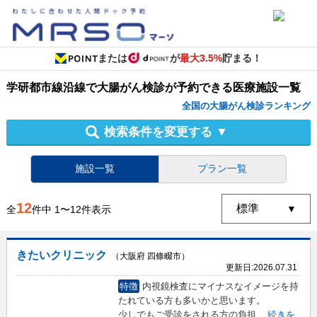
または
が
最大3.5%
貯まる！
学研都市線沿線
で
大腸がん検診
が予約できる
医療施設
一覧
全国の大腸がん検診ランキング
検索条件を変更する
▼
施設一覧
プラン一覧
12
全
件中
1
〜
12
件表示
きたいクリニック
（大阪府 四條畷市）
更新日:
2026.07.31
特徴
内視鏡検査にマイナスなイメージを持
たれている方も多いかと思います。
少しでもご受診をされる方の負担
...
続きを