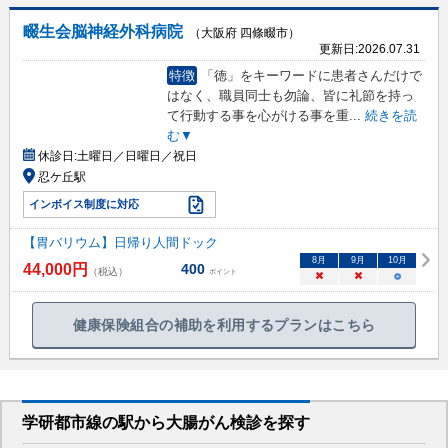
畷生会脳神経外科病院
（大阪府 四條畷市）
更新日:
2026.07.31
特徴
「徳」をキーワードに患者さんだけで
はなく、職員同士も勿論、皆に礼節を持っ
て行動する事を心がける事を重
...
続きを読
む▼
休診日:
土曜日／日曜日／祝日
忍ケ丘駅
インボイス制度に対応
【胃バリウム】日帰り人間ドック
8
月
9
月
10
月
44,000
円
400
（税込）
ポイント
×
×
○
健康保険組合の補助を利用するプランはこちら
学研都市線
の駅から
大腸がん検診を
探す