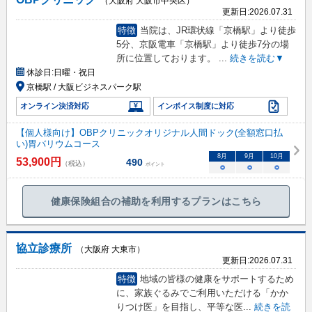
（大阪府 大阪市中央区）
更新日:
2026.07.31
特徴
当院は、JR環状線「京橋駅」より徒歩
5分、京阪電車「京橋駅」より徒歩7分の場
所に位置しております。
...
続きを読む▼
休診日:
日曜・祝日
京橋駅 / 大阪ビジネスパーク駅
オンライン決済対応
インボイス制度に対応
【個人様向け】OBPクリニックオリジナル人間ドック(全額窓口払
い)胃バリウムコース
8
月
9
月
10
月
53,900
円
490
（税込）
ポイント
○
○
○
健康保険組合の補助を利用するプランはこちら
協立診療所
（大阪府 大東市）
更新日:
2026.07.31
特徴
地域の皆様の健康をサポートするため
に、家族ぐるみでご利用いただける「かか
りつけ医」を目指し、平等な医
...
続きを読