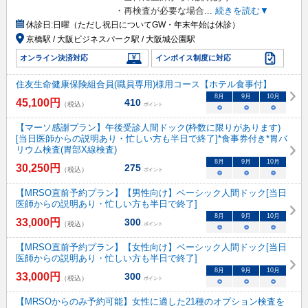
・再検査が必要な場合
...
続きを読む▼
休診日:
日曜（ただし祝日についてGW・年末年始は休診）
京橋駅 / 大阪ビジネスパーク駅 / 大阪城公園駅
オンライン決済対応
インボイス制度に対応
住友生命健康保険組合員(職員専用)様用コース【ホテル食事付】
8
月
9
月
10
月
45,100
円
410
（税込）
ポイント
○
○
○
【マーソ感謝プラン】午後受診人間ドック(枠数に限りがあります)
[当日医師からの説明あり・忙しい方も半日で終了]*食事券付き*胃バ
リウム検査(胃部X線検査)
8
月
9
月
10
月
30,250
円
275
（税込）
ポイント
○
○
○
【MRSO直前予約プラン】【男性向け】ベーシック人間ドック[当日
医師からの説明あり・忙しい方も半日で終了]
8
月
9
月
10
月
33,000
円
300
（税込）
ポイント
○
○
○
【MRSO直前予約プラン】【女性向け】ベーシック人間ドック[当日
医師からの説明あり・忙しい方も半日で終了]
8
月
9
月
10
月
33,000
円
300
（税込）
ポイント
○
○
○
【MRSOからのみ予約可能】女性に適した21種のオプション検査を