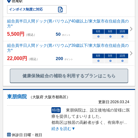
徳庵駅
インボイス制度に対応
組合員半日人間ドック(胃バリウム)*40歳以上/東大阪市在住組合員の
方*
8
月
9
月
10
月
5,500
円
50
（税込）
ポイント
○
○
○
組合員半日人間ドック(胃バリウム)*39歳以下/東大阪市在住組合員の
方*
8
月
9
月
10
月
22,000
円
200
（税込）
ポイント
○
○
○
健康保険組合の補助を利用するプランはこちら
東朋病院
（大阪府 大阪市都島区）
更新日:
2026.03.24
特徴
東朋病院は、設立後地域の皆様に医
療を提供してまいりました。
都島区は独居の高齢者が多く、有病率が
...
続きを読む▼
休診日:
日曜・祝日