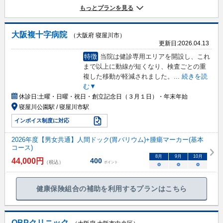
もっとプランを見る
大阪複十字病院
（大阪府 寝屋川市）
更新日:
2026.04.13
特徴
当院は健診専用エリアを開設し、これ
まで以上に動線が短くなり、検査ごとの重
複した移動が軽減されました。
...
続きを読
む▼
休診日:
土曜・日曜・祝日・創立記念日（３月１日）・年末年始
寝屋川公園駅 / 寝屋川市駅
インボイス制度に対応
2026年度【男女共通】人間ドック(胃バリウム)+腫瘍マーカー(基本
コース)
8
月
9
月
10
月
44,000
円
400
（税込）
ポイント
○
○
○
健康保険組合の補助を利用するプランはこちら
OBPクリニック