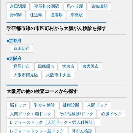
京田辺
駅
寝屋川公園
駅
忍ケ丘
駅
四条畷
駅
野崎
駅
住道
駅
徳庵
駅
京橋
駅
学研都市線
の市区町村から
大腸がん検診を
探す
■
京都府
京田辺市
■
大阪府
寝屋川市
四條畷市
大東市
東大阪市
大阪市鶴見区
大阪市中央区
大阪府
の
他の
検査コースから探す
脳ドック
乳がん検診
健康診断
人間ドック
人間ドック＋脳ドック
その他検診/ドック
心臓ドック
レディースドック（人間ドック＋婦人科検診）
レディースドック＋脳ドック
肺がん検診