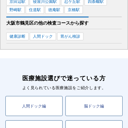
京田辺
駅
寝屋川公園
駅
忍ケ丘
駅
四条畷
駅
野崎
駅
住道
駅
徳庵
駅
京橋
駅
大阪市鶴見区
の
他の
検査コースから探す
健康診断
人間ドック
胃がん検診
医療施設選びで迷っている方
よく見られている医療施設をご紹介します。
人間ドック編
脳ドック編