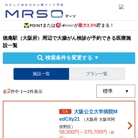
または
が
最大3.5%
貯まる！
徳庵駅（大阪府）周辺
で
大腸がん検診
が予約できる
医療施
設
一覧
検索条件を変更する
▼
施設一覧
プラン一覧
2
全
件中
1
〜
2
件表示
大阪公立大学病院M
広告
edCity21
（
大阪府
大阪市阿
倍野区
）
58,300
円～
370,700
円
（税
込）