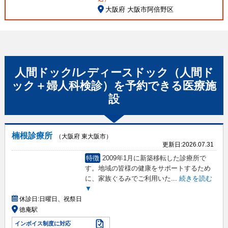
大阪府 大阪市阿倍野区
人間ドック/レディースドック（人間ド
ック＋婦人科検診）
を予約できる
医療施
設
楠根診療所
（大阪府 東大阪市）
更新日:
2026.07.31
特徴
2009年1月に新築移転した診療所で
す。地域の皆様の健康をサポートするため
に、家族ぐるみでご利用いた
...
続きを読む
▼
休診日:
日曜日、祝祭日
徳庵駅
インボイス制度に対応