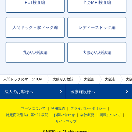
PET検査編
全身MRI検査編
人間ドック＋脳ドック編
レディースドック編
乳がん検診編
大腸がん検診編
人間ドックのマーソTOP
大腸がん検診
大阪府
大阪市
大
法人のお客様へ
医療施設様へ
マーソについて
利用規約
プライバシーポリシー
特定商取引法に基づく表記
お問い合わせ
会社概要
掲載について
サイトマップ
© MRSO Inc. All rights reserved.