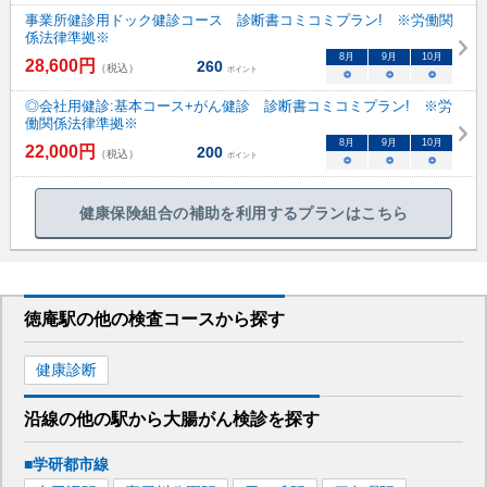
事業所健診用ドック健診コース 診断書コミコミプラン! ※労働関
係法律準拠※
8
月
9
月
10
月
28,600
円
260
（税込）
ポイント
○
○
○
◎会社用健診:基本コース+がん健診 診断書コミコミプラン! ※労
働関係法律準拠※
8
月
9
月
10
月
22,000
円
200
（税込）
ポイント
○
○
○
健康保険組合の補助を利用するプランはこちら
徳庵駅
の
他の
検査コースから探す
健康診断
沿線の他の駅から
大腸がん検診を
探す
■学研都市線