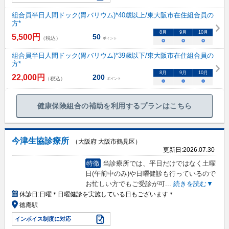
組合員半日人間ドック(胃バリウム)*40歳以上/東大阪市在住組合員の
方*
8
月
9
月
10
月
5,500
円
50
（税込）
ポイント
○
○
○
組合員半日人間ドック(胃バリウム)*39歳以下/東大阪市在住組合員の
方*
8
月
9
月
10
月
22,000
円
200
（税込）
ポイント
○
○
○
健康保険組合の補助を利用するプランはこちら
今津生協診療所
（大阪府 大阪市鶴見区）
更新日:
2026.07.30
特徴
当診療所では、平日だけではなく土曜
日(午前中のみ)や日曜健診も行っているので
お忙しい方でもご受診が可
...
続きを読む▼
休診日:
日曜＊日曜健診を実施している日もございます＊
徳庵駅
インボイス制度に対応