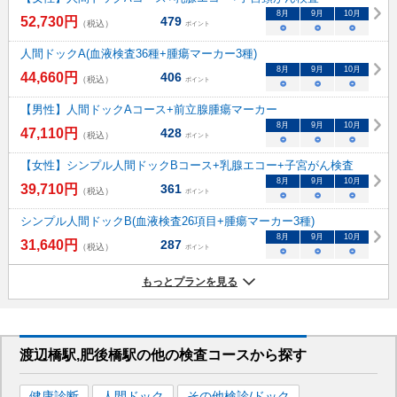
8
月
9
月
10
月
52,730
円
479
（税込）
ポイント
○
○
○
人間ドックA(血液検査36種+腫瘍マーカー3種)
8
月
9
月
10
月
44,660
円
406
（税込）
ポイント
○
○
○
【男性】人間ドックAコース+前立腺腫瘍マーカー
8
月
9
月
10
月
47,110
円
428
（税込）
ポイント
○
○
○
【女性】シンプル人間ドックBコース+乳腺エコー+子宮がん検査
8
月
9
月
10
月
39,710
円
361
（税込）
ポイント
○
○
○
シンプル人間ドックB(血液検査26項目+腫瘍マーカー3種)
8
月
9
月
10
月
31,640
円
287
（税込）
ポイント
○
○
○
もっとプランを見る
渡辺橋駅,肥後橋駅
の
他の
検査コースから探す
健康診断
人間ドック
その他検診/ドック