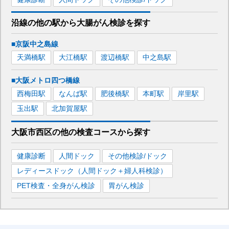
沿線の他の駅から
大腸がん検診を
探す
■京阪中之島線
天満橋
駅
大江橋
駅
渡辺橋
駅
中之島
駅
■大阪メトロ四つ橋線
西梅田
駅
なんば
駅
肥後橋
駅
本町
駅
岸里
駅
玉出
駅
北加賀屋
駅
大阪市西区
の
他の
検査コースから探す
健康診断
人間ドック
その他検診/ドック
レディースドック（人間ドック＋婦人科検診）
PET検査・全身がん検診
胃がん検診