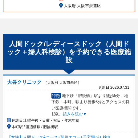
大阪府 大阪市浪速区
人間ドック/レディースドック（人間ド
ック＋婦人科検診）
を予約できる
医療施
設
大谷クリニック
（大阪府 大阪市西区）
更新日:
2026.07.31
特徴
地下鉄「肥後橋」駅より徒歩5分、地
下鉄「本町」駅より徒歩6分とアクセスの良
い医療機関です。
189
...
続きを読む▼
休診日:
土曜午後・日曜・祝日・年末年始
本町駅 / 渡辺橋駅 / 肥後橋駅
【女性】人間ドックAコース+乳腺エコー+子宮頸がん検査