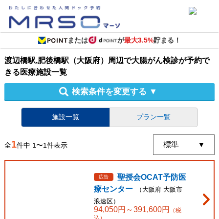
または
が
最大3.5%
貯まる！
渡辺橋駅,肥後橋駅（大阪府）周辺
で
大腸がん検診
が予約で
きる
医療施設
一覧
検索条件を変更する
▼
施設一覧
プラン一覧
1
全
件中
1
〜
1
件表示
聖授会OCAT予防医
広告
療センター
（
大阪府
大阪市
浪速区
）
94,050
円～
391,600
円
（税
込）