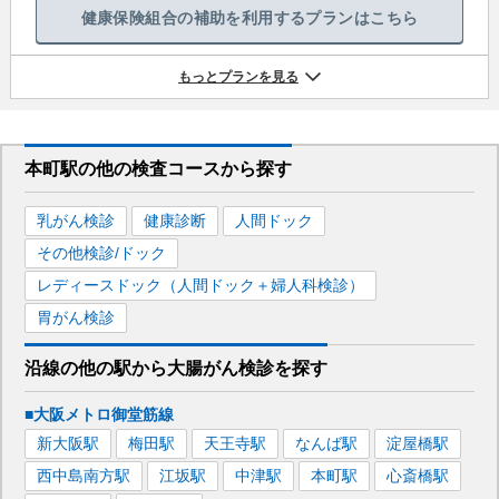
健康保険組合の補助を利用するプランはこちら
もっとプランを見る
本町駅
の
他の
検査コースから探す
乳がん検診
健康診断
人間ドック
その他検診/ドック
レディースドック（人間ドック＋婦人科検診）
胃がん検診
沿線の他の駅から
大腸がん検診を
探す
■大阪メトロ御堂筋線
新大阪
駅
梅田
駅
天王寺
駅
なんば
駅
淀屋橋
駅
西中島南方
駅
江坂
駅
中津
駅
本町
駅
心斎橋
駅