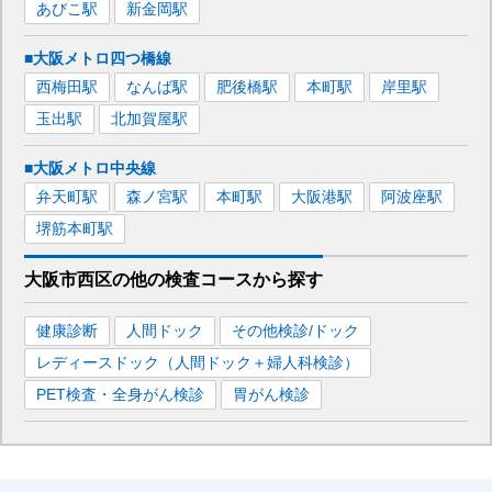
あびこ
駅
新金岡
駅
■大阪メトロ四つ橋線
西梅田
駅
なんば
駅
肥後橋
駅
本町
駅
岸里
駅
玉出
駅
北加賀屋
駅
■大阪メトロ中央線
弁天町
駅
森ノ宮
駅
本町
駅
大阪港
駅
阿波座
駅
堺筋本町
駅
大阪市西区
の
他の
検査コースから探す
健康診断
人間ドック
その他検診/ドック
レディースドック（人間ドック＋婦人科検診）
PET検査・全身がん検診
胃がん検診