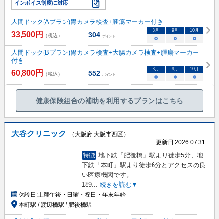
インボイス制度に対応
人間ドック(Aプラン)胃カメラ検査+腫瘍マーカー付き
8
月
9
月
10
月
33,500
円
304
（税込）
ポイント
○
○
○
人間ドック(Bプラン)胃カメラ検査+大腸カメラ検査+腫瘍マーカー
付き
8
月
9
月
10
月
60,800
円
552
（税込）
ポイント
○
○
○
健康保険組合の補助を利用するプランはこちら
大谷クリニック
（大阪府 大阪市西区）
更新日:
2026.07.31
特徴
地下鉄「肥後橋」駅より徒歩5分、地
下鉄「本町」駅より徒歩6分とアクセスの良
い医療機関です。
189
...
続きを読む▼
休診日:
土曜午後・日曜・祝日・年末年始
本町駅 / 渡辺橋駅 / 肥後橋駅