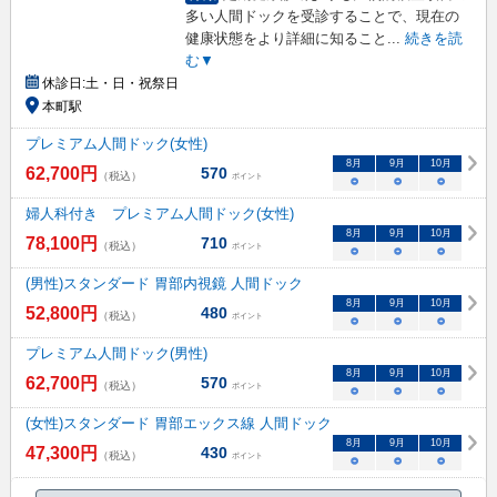
多い人間ドックを受診することで、現在の
健康状態をより詳細に知ること
...
続きを読
む▼
休診日:
土・日・祝祭日
本町駅
プレミアム人間ドック(女性)
8
月
9
月
10
月
62,700
円
570
（税込）
ポイント
○
○
○
婦人科付き プレミアム人間ドック(女性)
8
月
9
月
10
月
78,100
円
710
（税込）
ポイント
○
○
○
(男性)スタンダード 胃部内視鏡 人間ドック
8
月
9
月
10
月
52,800
円
480
（税込）
ポイント
○
○
○
プレミアム人間ドック(男性)
8
月
9
月
10
月
62,700
円
570
（税込）
ポイント
○
○
○
(女性)スタンダード 胃部エックス線 人間ドック
8
月
9
月
10
月
47,300
円
430
（税込）
ポイント
○
○
○