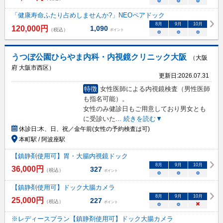
○
○
○
「健康寿命ふたり占めしませんか?」NEOペアドック
8
月
9
月
10
月
120,000
円
1,090
（税込）
ポイント
○
○
○
うつぼ公園ひらやま内科・内視鏡クリニック大阪
（大阪
府 大阪市西区）
更新日:
2026.07.31
特徴
女性医師による内視鏡検査（男性医師
も指名可能）。
女性のみ健診日もご用意しており男女とも
に受診いた
...
続きを読む▼
休診日:
木、日、祝／金午前(女性の予約検査は可)
本町駅 / 阿波座駅
【鎮静剤使用可】胃・大腸内視鏡ドック
8
月
9
月
10
月
36,000
円
327
（税込）
ポイント
○
○
○
【鎮静剤使用可】ドック大腸カメラ
8
月
9
月
10
月
25,000
円
227
（税込）
ポイント
○
○
×
※レディースプラン【鎮静剤使用可】ドック大腸カメラ