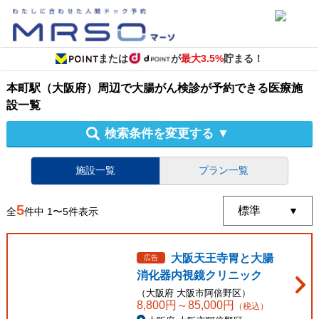
または
が
最大3.5%
貯まる！
本町駅（大阪府）周辺
で
大腸がん検診
が予約できる
医療施
設
一覧
検索条件を変更する
▼
施設一覧
プラン一覧
5
全
件中
1
〜
5
件表示
大阪天王寺胃と大腸
広告
消化器内視鏡クリニック
（
大阪府
大阪市阿倍野区
）
8,800
円～
85,000
円
（税込）