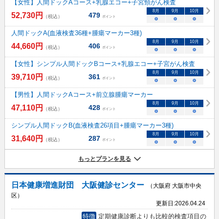
【女性】人間ドックAコース+乳腺エコー+子宮頸がん検査
8
月
9
月
10
月
52,730
円
479
（税込）
ポイント
○
○
○
人間ドックA(血液検査36種+腫瘍マーカー3種)
8
月
9
月
10
月
44,660
円
406
（税込）
ポイント
○
○
○
【女性】シンプル人間ドックBコース+乳腺エコー+子宮がん検査
8
月
9
月
10
月
39,710
円
361
（税込）
ポイント
○
○
○
【男性】人間ドックAコース+前立腺腫瘍マーカー
8
月
9
月
10
月
47,110
円
428
（税込）
ポイント
○
○
○
シンプル人間ドックB(血液検査26項目+腫瘍マーカー3種)
8
月
9
月
10
月
31,640
円
287
（税込）
ポイント
○
○
○
もっとプランを見る
日本健康増進財団 大阪健診センター
（大阪府 大阪市中央
区）
更新日:
2026.04.24
特徴
定期健康診断よりも比較的検査項目の