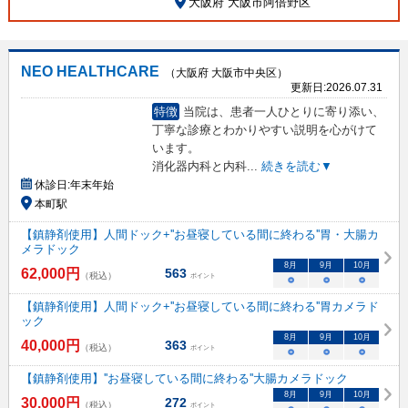
大阪府 大阪市阿倍野区
NEO HEALTHCARE
（大阪府 大阪市中央区）
更新日:
2026.07.31
特徴
当院は、患者一人ひとりに寄り添い、
丁寧な診療とわかりやすい説明を心がけて
います。
消化器内科と内科
...
続きを読む▼
休診日:
年末年始
本町駅
【鎮静剤使用】人間ドック+''お昼寝している間に終わる''胃・大腸カ
メラドック
8
月
9
月
10
月
62,000
円
563
（税込）
ポイント
○
○
○
【鎮静剤使用】人間ドック+''お昼寝している間に終わる''胃カメラド
ック
8
月
9
月
10
月
40,000
円
363
（税込）
ポイント
○
○
○
【鎮静剤使用】''お昼寝している間に終わる''大腸カメラドック
8
月
9
月
10
月
30,000
円
272
（税込）
ポイント