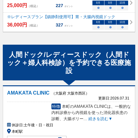
8
月
9
月
10
月
25,000
円
227
（税込）
ポイント
○
○
○
※レディースプラン【鎮静剤使用可】胃・大腸内視鏡ドック
8
月
9
月
10
月
36,000
円
327
（税込）
ポイント
○
○
○
人間ドック/レディースドック（人間ド
ック＋婦人科検診）
を予約できる
医療施
設
AMAKATA CLINIC
（大阪府 大阪市西区）
更新日:
2026.07.31
特徴
本町のAMAKATA CLINICは、一般的な
内科診療から内視鏡を使った消化器疾患の
診断、大腸ポリー
...
続きを読む▼
休診日:
土午後・日・祝日
本町駅