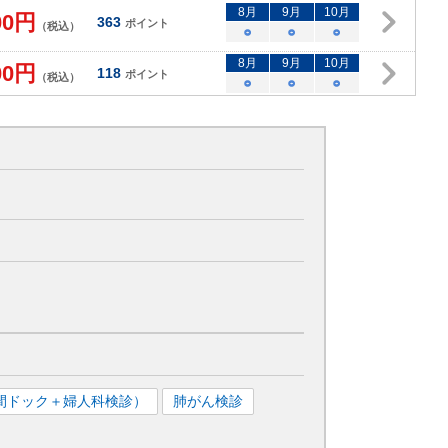
8
月
9
月
10
月
00
円
363
ポイント
（税込）
○
○
○
8
月
9
月
10
月
00
円
118
ポイント
（税込）
○
○
○
間ドック＋婦人科検診）
肺がん検診