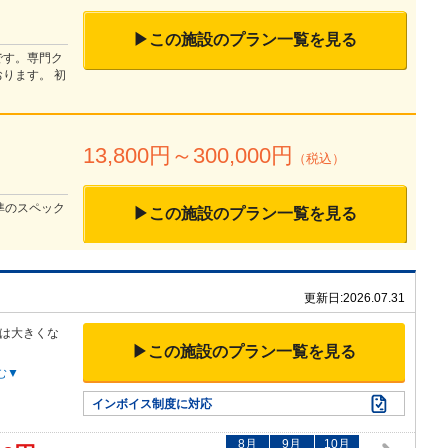
▶この施設のプラン一覧を見る
です。専門ク
ります。 初
13,800
円～
300,000
円
（税込）
準のスペック
▶この施設のプラン一覧を見る
更新日:
2026.07.31
は大きくな
▶この施設のプラン一覧を見る
む▼
インボイス制度に対応
8
月
9
月
10
月