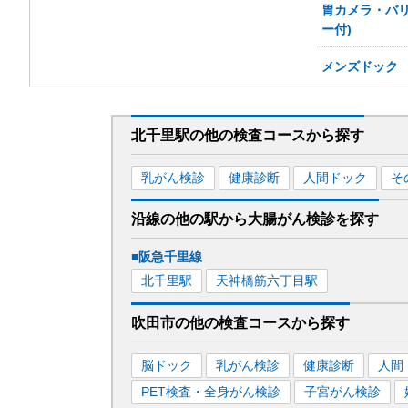
胃カメラ・バリ
ー付)
メンズドック
北千里駅
の
他の
検査コースから探す
乳がん検診
健康診断
人間ドック
そ
沿線の他の駅から
大腸がん検診を
探す
■阪急千里線
北千里
駅
天神橋筋六丁目
駅
吹田市
の
他の
検査コースから探す
脳ドック
乳がん検診
健康診断
人間
PET検査・全身がん検診
子宮がん検診