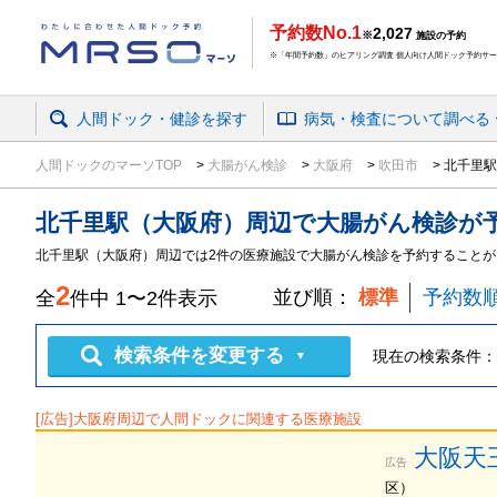
予約数No.1
2,027
※
施設の予約
※「年間予約数」のヒアリング調査 個人向け人間ドック予約サービ
人間ドック・健診を探す
病気・検査
について
調べる
人間ドックのマーソTOP
大腸がん検診
大阪府
吹田市
北千里駅
北千里駅（大阪府）周辺
で
大腸がん検診
が
北千里駅（大阪府）周辺では2件の医療施設で大腸がん検診を予約することが
2
並び順：
標準
予約数
全
件中
1
〜
2
件表示
検索条件を変更する
現在の検索条件：
▼
[広告]
大阪府
周辺で人間ドックに関連する医療施設
大阪天
広告
区
）