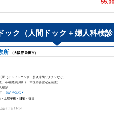
55,0
ドック（人間ドック＋婦人科検診
療所
（大阪府 吹田市）
託医（インフルエンザ・肺炎球菌ワクチンなど）
査、各種健康診斷（日本医師会認定産業医）
ん検診
マ
...
続きを読む▼
後・土曜午後・日曜・祝日
台2丁目11-14