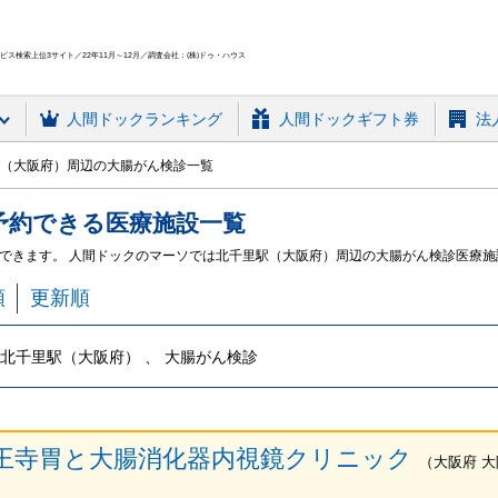
ス検索上位3サイト／22年11月～12月／調査会社：(株)ドゥ・ハウス
人間ドック
ランキング
人間ドックギフト券
法
（大阪府）周辺の大腸がん検診一覧
予約できる
医療施設
一覧
できます。 人間ドックのマーソでは北千里駅（大阪府）周辺の大腸がん検診医療
順
更新順
北千里駅（大阪府） 、 大腸がん検診
王寺胃と大腸消化器内視鏡クリニック
（
大阪府
大