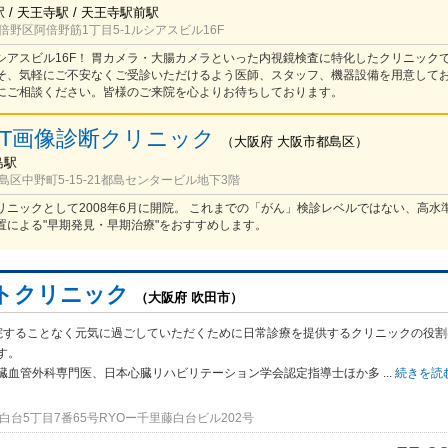
/ 天王寺駅 / 天王寺駅前駅
野区阿倍野筋1丁目5-1ルシアスビル16F
シアスビル16F！ 胃カメラ・大腸カメラといった内視鏡検査に特化したクリニック
そ、気軽にご不安なくご受診いただけるよう医師、スタッフ、機器設備を用意してお
にご相談ください。皆様のご来院を心よりお待ちしております。
ET画像診断クリニック
（
大阪府
大阪市都島区
）
島駅
区中野町5-15-21都島センタービル地下3階
リニックとして2008年6月に開院。 これまでの「がん」検診レベルではない、高水
置による"早期発見・早期治療"をおすすめします。
トクリニック
（大阪府 吹田市）
院することなく元気に過ごしていただくために日常診療を提供するクリニックの役割
す。
臓血管外科専門医、日本心臓リハビリテーション学会認定指導士ほか多
...
続きを読
台5丁目7番65号RYOー千里藤白台ビル202号