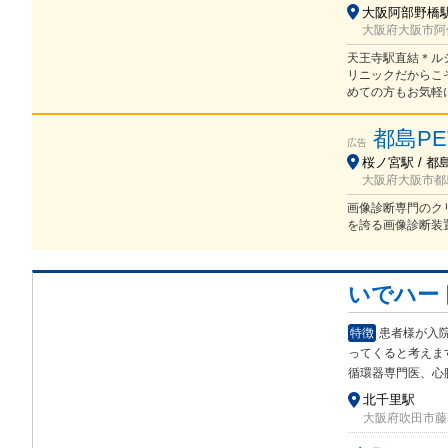
大阪阿部野橋駅 
大阪府大阪市阿倍
天王寺駅直結＊ル
リニックだからこ
めての方もお気軽
都島P
広告
桜ノ宮駅 / 都
大阪府大阪市都島
画像診断専門のク
を誇る画像診断装
いでハー
特徴
患者様が入
って
くると考えま
循環器専門医、心
北千里駅
大阪府吹田市藤白