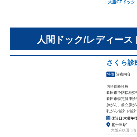
大腸CTドック
人間ドック/レディース
さくら診
特徴
診療内容
内科保険診療
吹田市予防接種委
吹田
市特定健康診
肺がん、前立腺が
乳がん検診（検診
休診日:
木曜午
北千里駅
大阪府吹田市青山