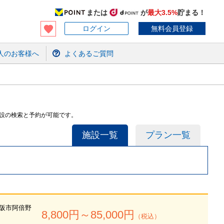
または
が
最大3.5%
貯まる！
ログイン
無料会員登録
人のお客様へ
よくあるご質問
施設の検索と予約が可能です。
施設一覧
プラン一覧
阪市阿倍野
8,800
円～
85,000
円
（税込）