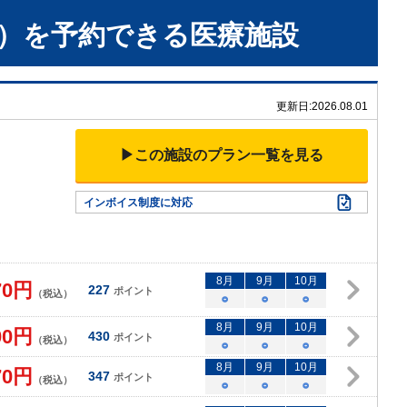
）
を予約できる
医療施設
更新日:
2026.08.01
▶この施設のプラン一覧を見る
インボイス制度に対応
8
月
9
月
10
月
70
円
227
ポイント
（税込）
○
○
○
8
月
9
月
10
月
00
円
430
ポイント
（税込）
○
○
○
8
月
9
月
10
月
70
円
347
ポイント
（税込）
○
○
○