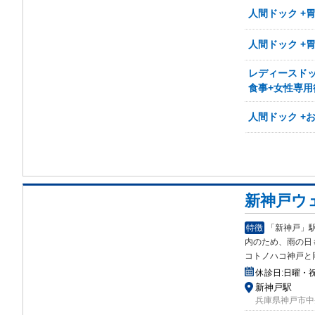
人間ドック +
人間ドック +
レディースドッ
食事+女性専用
人間ドック +
新神戸ウ
特徴
「新神戸」
内の
ため、雨の日
コトノハコ神戸と
休診日:
日曜・
新神戸駅
兵庫県神戸市中