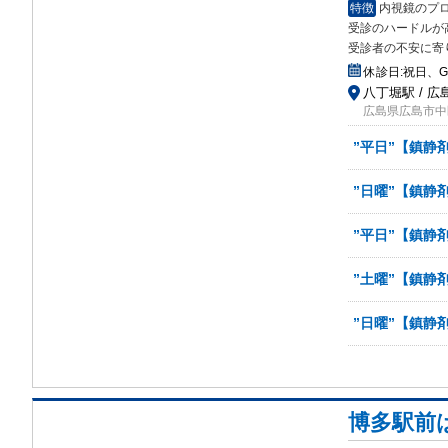
特徴
内視鏡のプ
受診
のハードルが
受診者の不安に寄
休診日:
祝日、
八丁堀駅 / 広
広島県広島市中区
”平日”【鎮静
”日曜”【鎮静
”平日”【鎮静
”土曜”【鎮静
”日曜”【鎮静
博多駅前