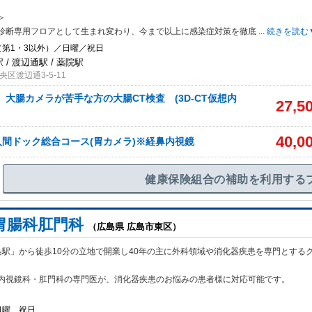
＞
診断専用フロアとして生まれ変わり、今まで以上に感染症対策を徹底
...
続きを読む
（第1・3以外）／日曜／祝日
 / 渡辺通駅 / 薬院駅
区渡辺通3-5-11
】大腸カメラが苦手な方の大腸CT検査 (3D-CT仮想内
27,5
40,0
間ドック総合コース(胃カメラ)※経鼻内視鏡
健康保険組合の補助を利用する
胃腸科肛門科
（広島県 広島市東区）
島駅」から徒歩10分の立地で開業し40年の主に外科領域や消化器疾患を専門とする
内視鏡科・肛門科の専門医が、消化器疾患のお悩みの患者様に対応可能です。
日曜、祝日