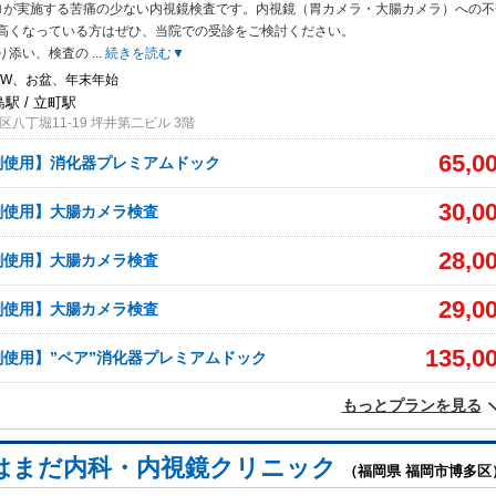
ロが実施する苦痛の少ない内視鏡検査です。内視鏡（胃カメラ・大腸カメラ）への不
高くなっている方はぜひ、当院での受診をご検討ください。
り添い、検査の
...
続きを読む▼
GW、お盆、年末年始
島駅 / 立町駅
八丁堀11-19 坪井第二ビル 3階
65,0
剤使用】消化器プレミアムドック
30,0
剤使用】大腸カメラ検査
28,0
剤使用】大腸カメラ検査
29,0
剤使用】大腸カメラ検査
135,0
剤使用】”ペア”消化器プレミアムドック
もっとプランを見る
はまだ内科・内視鏡クリニック
（福岡県 福岡市博多区