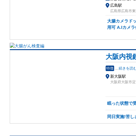
広島駅
広島県広島市東区
大腸カメラド
用可 A.Iカメラ
大阪内視
特徴
...
続きを読
新大阪駅
大阪府大阪市淀川
眠った状態で
同日実施!苦