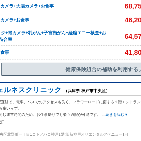
68,7
胃カメラ+大腸カメラ+お食事
46,2
胃カメラ+お食事
ク+胃カメラ+乳がん+子宮頸がん+経腟エコー検査+お
64,5
待合室
41,8
お食事
健康保険組合の補助を利用する
ェルネスクリニック
（兵庫県 神戸市中央区）
駅直結で、電車、バスでのアクセスも良く、フラワーロードに面する１階エントラン
も傘いらず。
同じ運営時間のため、お仕事帰りでも楽々通院が可能です。
...
続きを読む▼
祝日
央区北野町一丁目1コトノハコ神戸1階(旧新神戸オリエンタルアベニュー1F)