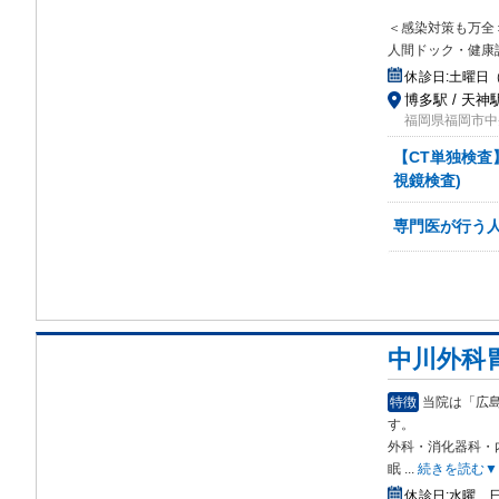
＜感染対策も万全
人間ドック・健康
休診日:
土曜日
博多駅 / 天神駅
福岡県福岡市中央
【CT単独検査
視鏡検査)
専門医が行う人
中川外科
特徴
当院は「広
す。
外科・消化器科・
眠
...
続きを読む▼
休診日:
水曜、