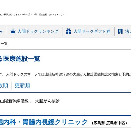
ス検索上位3サイト／22年11月～12月／調査会社：(株)ドゥ・ハウス
人間ドック
ランキング
人間ドックギフト券
法
診一覧
る
医療施設
一覧
す。 人間ドックのマーソでは山陽新幹線沿線の大腸がん検診医療施設の検索と予約
数順
更新順
山陽新幹線沿線 、 大腸がん検診
堀内科・胃腸内視鏡クリニック
（広島県 広島市中区）