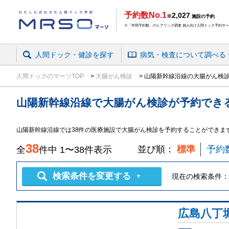
予約数No.1
2,027
※
施設の予約
※「年間予約数」のヒアリング調査 個人向け人間ドック予約サービ
人間ドック・健診を探す
病気・検査
について
調べる
人間ドックのマーソTOP
大腸がん検診
山陽新幹線沿線の大腸がん検
山陽新幹線沿線
で
大腸がん検診
が予約でき
山陽新幹線沿線では38件の医療施設で大腸がん検診を予約することができま
38
並び順：
標準
予約
全
件中
1
〜
38
件表示
検索条件を変更する
現在の検索条件：
▼
広島八丁