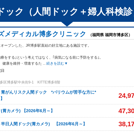
ドック（人間ドック＋婦人科検診
ズメディカル博多クリニック
（福岡県 福岡市博多区）
月にオープンした、JR博多駅直結の好立地にある施設です。
治療をす
る｣という考えではなく、｢病気になる前に予防をする｣。
、健康を維持・増進するた
...
続きを読む▼
祝日
区博多駅中央街9-1 KITTE博多8階
】胃がんリスク人間ドック *バリウムが苦手な方に*
24,9
～】
47,3
胃カメラ) 【2026年6月～】
38,1
半日人間ドック(胃カメラ) 【2026年6月～】