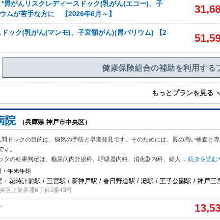
*胃がんリスクレディースドック(乳がん(エコー)、子
31,6
リウムが苦手な方に 【2026年6月～】
ドック(乳がん(マンモ)、子宮頸がん)(胃バリウム) 【2
51,5
健康保険組合の補助を利用する
もっとプランを見る
病院
（兵庫県 神戸市中央区）
人間ドックの目的は、病気の予防と早期発見です。そのためには、質の高い検査と専
です。
ックの結果判定は、糖尿病内分泌科、呼吸器内科、消化器内科、婦人
...
続きを読む
日・年末年始
宮・花時計前駅 / 三宮駅 / 新神戸駅 / 春日野道駅 / 灘駅 / 王子公園駅 / 神戸三
央区上筒井通6丁目2番43号
13,5
ク