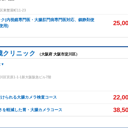
東蟹屋町11-23
ック(内視鏡専門医・大腸肛門病専門医対応、鎮静剤使
25,0
使用)
鏡クリニック
（大阪府 大阪市淀川区）
む▼
区宮原1-1-1新大阪阪急ビル7階
22,0
受けられる大腸カメラ検査コース
38,5
しさを軽減した胃・大腸カメラコース