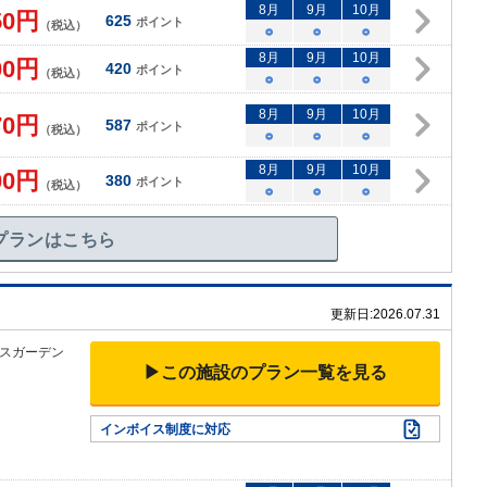
8
月
9
月
10
月
50
円
625
ポイント
（税込）
○
○
○
8
月
9
月
10
月
00
円
420
ポイント
（税込）
○
○
○
8
月
9
月
10
月
70
円
587
ポイント
（税込）
○
○
○
8
月
9
月
10
月
00
円
380
ポイント
（税込）
○
○
○
プランはこちら
更新日:
2026.07.31
スガーデン
▶この施設のプラン一覧を見る
インボイス制度に対応