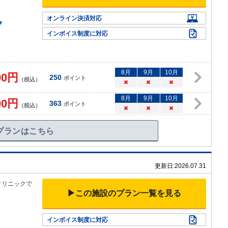
オンライン決済対応
▼
インボイス制度に対応
8
月
9
月
10
月
00
円
250
ポイント
（税込）
×
×
×
8
月
9
月
10
月
00
円
363
ポイント
（税込）
×
×
×
プランはこちら
更新日:
2026.07.31
クリニックで
▶この施設のプラン一覧を見る
インボイス制度に対応