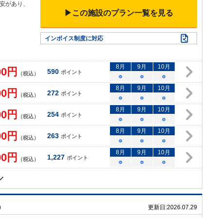
安があり、
▶この施設のプラン一覧を見る
インボイス制度に対応
8
月
9
月
10
月
00
円
590
ポイント
（税込）
○
○
○
8
月
9
月
10
月
00
円
272
ポイント
（税込）
○
○
○
8
月
9
月
10
月
00
円
254
ポイント
（税込）
○
○
○
8
月
9
月
10
月
00
円
263
ポイント
（税込）
○
○
○
8
月
9
月
10
月
00
円
1,227
ポイント
（税込）
○
○
○
）
更新日:
2026.07.29