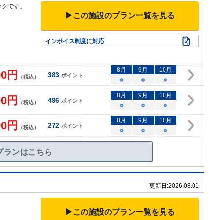
ックです。
▶この施設のプラン一覧を見る
インボイス制度に対応
8
月
9
月
10
月
00
円
383
ポイント
（税込）
○
○
○
8
月
9
月
10
月
00
円
496
ポイント
（税込）
○
○
○
8
月
9
月
10
月
00
円
272
ポイント
（税込）
○
○
○
プランはこちら
更新日:
2026.08.01
▶この施設のプラン一覧を見る