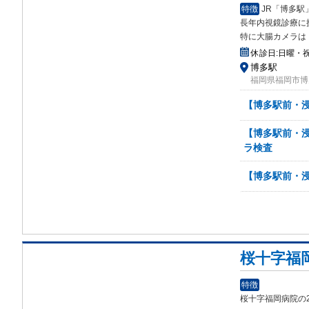
特徴
JR「博多
長年内視鏡診療に
特に大腸カメラは
休診日:
日曜・
博多駅
福岡県福岡市博
【博多駅前・
【博多駅前・
ラ検査
【博多駅前・
桜十字福
特徴
桜十字福岡病院の