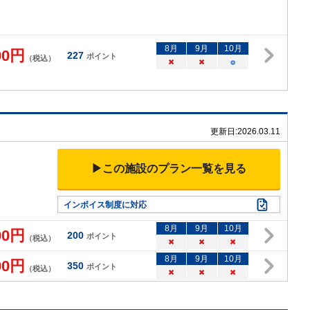
8
月
9
月
10
月
00
円
227
ポイント
（税込）
×
×
○
更新日:
2026.03.11
▶この施設のプラン一覧を見る
インボイス制度に対応
8
月
9
月
10
月
00
円
200
ポイント
（税込）
×
×
×
8
月
9
月
10
月
00
円
350
ポイント
（税込）
×
×
×