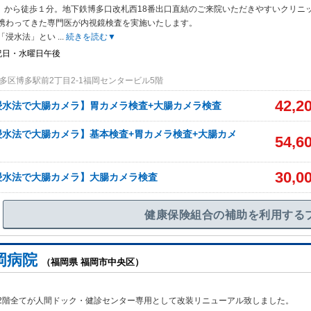
駅」から徒歩１分。地下鉄博多口改札西18番出口直結のご来院いただきやすいクリニ
携わってきた専門医が内視鏡検査を実施いたします。
「浸水法」とい
...
続きを読む▼
祝日・水曜日午後
多区博多駅前2丁目2-1福岡センタービル5階
42,2
浸水法で大腸カメラ】胃カメラ検査+大腸カメラ検査
浸水法で大腸カメラ】基本検査+胃カメラ検査+大腸カメ
54,6
30,0
浸水法で大腸カメラ】大腸カメラ検査
健康保険組合の補助を利用する
岡病院
（福岡県 福岡市中央区）
2階全てが人間ドック・健診センター専用として改装リニューアル致しました。