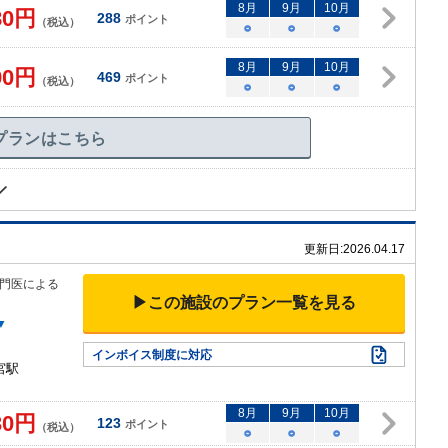
8
月
9
月
10
月
80
円
288
ポイント
（税込）
○
○
○
8
月
9
月
10
月
90
円
469
ポイント
（税込）
○
○
○
プランはこちら
更新日:
2026.04.17
門医による
▶この施設のプラン一覧を見る
▼
インボイス制度に対応
宮駅
8
月
9
月
10
月
30
円
123
ポイント
（税込）
○
○
○