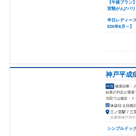
【午後プラン】
宮頸がん)*バ
半日レディース
026年6月～】
神戸平成
特徴
健康診断・
結果
の判定が重要
当院では健診・ド
休診日:
土日祝
三ノ宮駅 / 三
兵庫県神戸市中
シンプルドッ