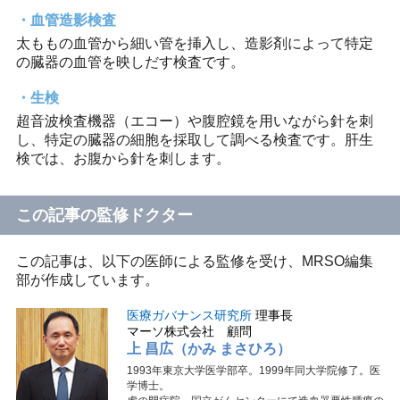
血管造影検査
太ももの血管から細い管を挿入し、造影剤によって特定
の臓器の血管を映しだす検査です。
生検
超音波検査機器（エコー）や腹腔鏡を用いながら針を刺
し、特定の臓器の細胞を採取して調べる検査です。肝生
検では、お腹から針を刺します。
この記事の監修ドクター
この記事は、以下の医師による監修を受け、MRSO編集
部が作成しています。
医療ガバナンス研究所
理事長
マーソ株式会社 顧問
上 昌広（かみ まさひろ）
1993年東京大学医学部卒。1999年同大学院修了。医
学博士。