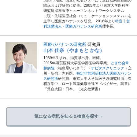
虎の門病院、国立がんセンターにて造血器悪性腫瘍の
臨床および研究に従事。2005年より東京大学医科学
研究所探索医療ヒューマンネットワークシステム
（現・先端医療社会コミュニケーションシステム）を
主宰し医療ガバナンスを研究。 2016年より
特定非営
利活動法人・医療ガバナンス研究所
理事長。
医療ガバナンス研究所
研究員
山本 佳奈（やまもと かな）
1989年生まれ。滋賀県出身。医師。
2015年滋賀医科大学医学部医学科卒業。
ときわ会常
磐病院
（福島県いわき市）・
ナビタスクリニック
（立
川・新宿）内科医、
特定非営利活動法人医療ガバナン
ス研究所
研究員、東京大学大学院医学系研究科博士課
程在学中、ロート製薬健康推進アドバイザー。著書に
『貧血大国・日本』（光文社新書）
気になる病気を知る＆検査を探す→