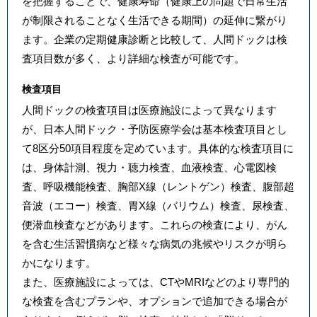
を把握することで、健康寿命（健康上の問題で日常生活
が制限されることなく生活できる期間）の延伸に繋がり
ます。企業の定期健康診断と比較して、人間ドックは検
査項目数が多く、より詳細な検査が可能です。
検査項目
人間ドックの検査項目は医療施設によって異なります
が、日本人間ドック・予防医療学会は基本検査項目とし
て8区分50項目程度を定めています。具体的な検査項目に
は、身体計測、視力・聴力検査、血液検査、心電図検
査、呼吸機能検査、胸部X線（レントゲン）検査、腹部超
音波（エコー）検査、胃X線（バリウム）検査、尿検査、
便潜血検査などがあります。これらの検査により、がん
を含む生活習慣病など様々な病気の兆候やリスクが明ら
かになります。
また、医療施設によっては、CTやMRIなどのより専門的
な検査を含むプランや、オプションで追加できる場合が