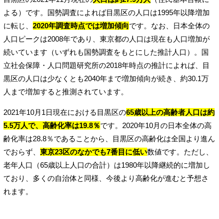
よる）です。国勢調査によれば目黒区の人口は1995年以降増加
に転じ、
2020年調査時点では増加傾向
です。なお、日本全体の
人口ピークは2008年であり、東京都の人口は現在も人口増加が
続いています（いずれも国勢調査をもとにした推計人口）。国
立社会保障・人口問題研究所の2018年時点の推計によれば、目
黒区の人口は少なくとも2040年まで増加傾向が続き、約30.1万
人まで増加すると推測されています。
2021年10月1日現在における目黒区の
65歳以上の高齢者人口は約
5.5万人で、高齢化率は19.8％
です。2020年10月の日本全体の高
齢化率は28.8％であることから、目黒区の高齢化は全国より進ん
でおらず、
東京23区のなかでも7番目に低い
数値です。ただし、
老年人口（65歳以上人口の合計）は1980年以降継続的に増加し
ており、多くの自治体と同様、今後より高齢化が進むと予想さ
れます。