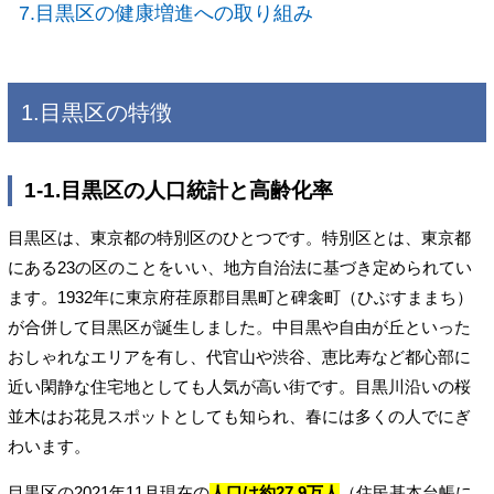
7.目黒区の健康増進への取り組み
1.目黒区の特徴
1-1.目黒区の人口統計と高齢化率
目黒区は、東京都の特別区のひとつです。特別区とは、東京都
にある23の区のことをいい、地方自治法に基づき定められてい
ます。1932年に東京府荏原郡目黒町と碑衾町（ひぶすままち）
が合併して目黒区が誕生しました。中目黒や自由が丘といった
おしゃれなエリアを有し、代官山や渋谷、恵比寿など都心部に
近い閑静な住宅地としても人気が高い街です。目黒川沿いの桜
並木はお花見スポットとしても知られ、春には多くの人でにぎ
わいます。
目黒区の2021年11月現在の
人口は約27.9万人
（住民基本台帳に