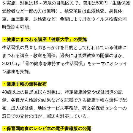
を実施。対象は16～39歳の目黒区民で、費用は500円（生活保護
受給者など一部の方は無料）。検査項目は血液検査、身長体
重、血圧測定、尿検査など。希望により肝炎ウイルス検査の同
時受診も可能。
・健康にまつわる講座「健康大学」の実施
生活習慣の見直しのきっかけを目的として行われている健康に
まつわる講座・教室を開催。過去には禁煙教室の開催のほか、
2021年は「骨の健康を維持する生活習慣」をテーマにオンライ
ン講座を実施。
・健康手帳の無料配布
40歳以上の目黒区民を対象に、特定健康診査や保健指導の記
録、各種がん検診の結果などを記載できる健康手帳を無料で配
布。成人保健係、地区サービス事務所、碑文谷保健センターの
窓口での交付のほか、郵送も対応している。
・保育園給食のレシピ本の電子書籍版の公開