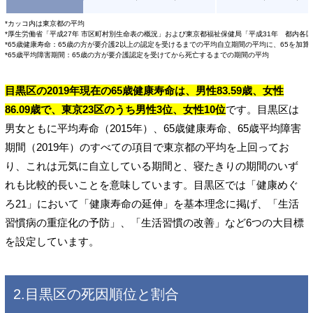
*カッコ内は東京都の平均
*厚生労働省「平成27年 市区町村別生命表の概況」および東京都福祉保健局「平成31年 都内各
*65歳健康寿命：65歳の方が要介護2以上の認定を受けるまでの平均自立期間の平均に、65を加算
*65歳平均障害期間：65歳の方が要介護認定を受けてから死亡するまでの期間の平均
目黒区の2019年現在の65歳健康寿命は、男性83.59歳、女性
86.09歳で、東京23区のうち男性3位、女性10位
です。目黒区は
男女ともに平均寿命（2015年）、65歳健康寿命、65歳平均障害
期間（2019年）のすべての項目で東京都の平均を上回ってお
り、これは元気に自立している期間と、寝たきりの期間のいず
れも比較的長いことを意味しています。目黒区では「健康めぐ
ろ21」において「健康寿命の延伸」を基本理念に掲げ、「生活
習慣病の重症化の予防」、「生活習慣の改善」など6つの大目標
を設定しています。
2.目黒区の死因順位と割合