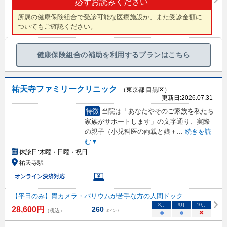
必ずお読みください
所属の健康保険組合で受診可能な医療施設か、また受診金額に
ついてもご確認ください。
健康保険組合の補助を利用するプランはこちら
祐天寺ファミリークリニック
（東京都 目黒区）
更新日:
2026.07.31
特徴
当院は「あなたやそのご家族を私たち
家族がサポートします」の文字通り、実際
の親子（小児科医の両親と娘＋
...
続きを読
む▼
休診日:
木曜・日曜・祝日
祐天寺駅
オンライン決済対応
【平日のみ】胃カメラ・バリウムが苦手な方の人間ドック
8
月
9
月
10
月
28,600
円
260
（税込）
ポイント
○
○
×