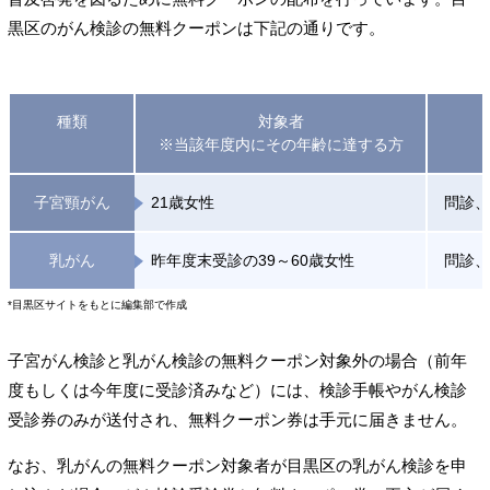
黒区のがん検診の無料クーポンは下記の通りです。
種類
対象者
※当該年度内にその年齢に達する方
子宮頸がん
21歳女性
問診、
乳がん
昨年度末受診の39～60歳女性
問診、
*目黒区サイトをもとに編集部で作成
子宮がん検診と乳がん検診の無料クーポン対象外の場合（前年
度もしくは今年度に受診済みなど）には、検診手帳やがん検診
受診券のみが送付され、無料クーポン券は手元に届きません。
なお、乳がんの無料クーポン対象者が目黒区の乳がん検診を申