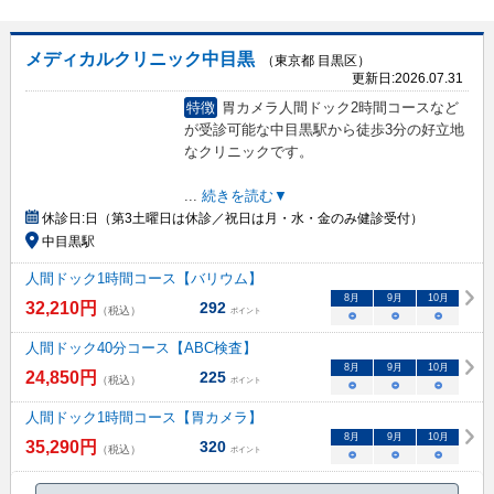
メディカルクリニック中目黒
（東京都 目黒区）
更新日:
2026.07.31
特徴
胃カメラ人間ドック2時間コースなど
が受診可能な中目黒駅から徒歩3分の好立地
なクリニックです。
...
続きを読む▼
休診日:
日（第3土曜日は休診／祝日は月・水・金のみ健診受付）
中目黒駅
人間ドック1時間コース【バリウム】
8
月
9
月
10
月
32,210
円
292
（税込）
ポイント
○
○
○
人間ドック40分コース【ABC検査】
8
月
9
月
10
月
24,850
円
225
（税込）
ポイント
○
○
○
人間ドック1時間コース【胃カメラ】
8
月
9
月
10
月
35,290
円
320
（税込）
ポイント
○
○
○