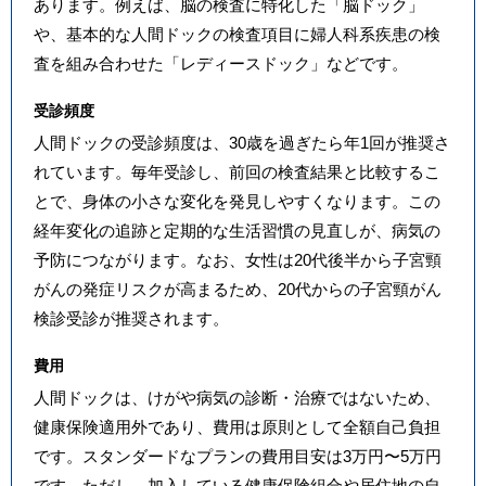
あります。例えば、脳の検査に特化した「脳ドック」
や、基本的な人間ドックの検査項目に婦人科系疾患の検
査を組み合わせた「レディースドック」などです。
受診頻度
人間ドックの受診頻度は、30歳を過ぎたら年1回が推奨さ
れています。毎年受診し、前回の検査結果と比較するこ
とで、身体の小さな変化を発見しやすくなります。この
経年変化の追跡と定期的な生活習慣の見直しが、病気の
予防につながります。なお、女性は20代後半から子宮頸
がんの発症リスクが高まるため、20代からの子宮頸がん
検診受診が推奨されます。
費用
人間ドックは、けがや病気の診断・治療ではないため、
健康保険適用外であり、費用は原則として全額自己負担
です。スタンダードなプランの費用目安は3万円〜5万円
です。ただし、加入している健康保険組合や居住地の自