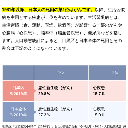
1981年以降、日本人の死因の第1位はがんです。
以降、生活習慣
病を主因とする疾患が上位を占めています。生活習慣病とは、
生活習慣（食、運動、喫煙、飲酒等）が影響する一部のがんや
心臓病（心疾患）、脳卒中（脳血管疾患）、糖尿病などを指し
ます。人口動態統計によると、目黒区と日本全体の死因とその
割合は下記のようになっています。
1位
2位
目黒区
悪性新生物（がん）
心疾患
※2019年
29.8％
15.7％
日本全体
悪性新生物（がん）
心疾患
※2019年
27.3％
15.0％
*目黒区「区勢要覧令和2年（2020年）」および厚生労働省「令和元年（2019）人口動態統計（