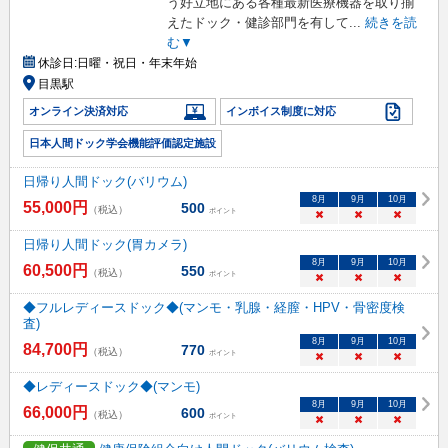
う好立地にある各種最新医療機器を取り揃
えたドック・健診部門を有して
...
続きを読
む▼
休診日:
日曜・祝日・年末年始
目黒駅
オンライン決済対応
インボイス制度に対応
日本人間ドック学会機能評価認定施設
日帰り人間ドック(バリウム)
8
月
9
月
10
月
55,000
円
500
（税込）
ポイント
×
×
×
日帰り人間ドック(胃カメラ)
8
月
9
月
10
月
60,500
円
550
（税込）
ポイント
×
×
×
◆フルレディースドック◆(マンモ・乳腺・経膣・HPV・骨密度検
査)
8
月
9
月
10
月
84,700
円
770
（税込）
ポイント
×
×
×
◆レディースドック◆(マンモ)
8
月
9
月
10
月
66,000
円
600
（税込）
ポイント
×
×
×