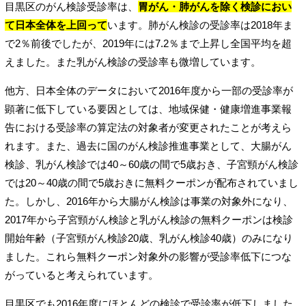
目黒区のがん検診受診率は、
胃がん・肺がんを除く検診におい
て日本全体を上回って
います。肺がん検診の受診率は2018年ま
で2％前後でしたが、2019年には7.2％まで上昇し全国平均を超
えました。また乳がん検診の受診率も微増しています。
他方、日本全体のデータにおいて2016年度から一部の受診率が
顕著に低下している要因としては、地域保健・健康増進事業報
告における受診率の算定法の対象者が変更されたことが考えら
れます。また、過去に国のがん検診推進事業として、大腸がん
検診、乳がん検診では40～60歳の間で5歳おき、子宮頸がん検診
では20～40歳の間で5歳おきに無料クーポンが配布されていまし
た。しかし、2016年から大腸がん検診は事業の対象外になり、
2017年から子宮頸がん検診と乳がん検診の無料クーポンは検診
開始年齢（子宮頸がん検診20歳、乳がん検診40歳）のみになり
ました。これら無料クーポン対象外の影響が受診率低下につな
がっていると考えられています。
目黒区でも2016年度にほとんどの検診で受診率が低下しました