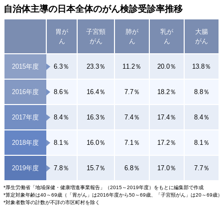
自治体主導の日本全体のがん検診受診率推移
胃が
子宮頸
肺が
乳が
大腸
ん
がん
ん
ん
がん
2015年度
6.3％
23.3％
11.2％
20.0％
13.8％
2016年度
8.6％
16.4％
7.7％
18.2％
8.8％
2017年度
8.4％
16.3％
7.4％
17.4％
8.4％
2018年度
8.1％
16.0％
7.1％
17.2％
8.1％
2019年度
7.8％
15.7％
6.8％
17.0％
7.7％
*厚生労働省「地域保健・健康増進事業報告」（2015～2019年度）をもとに編集部で作成
*算定対象年齢は40～69歳（「胃がん」は2016年度から50～69歳、「子宮頸がん」は20～69歳）
*対象者数等の計数が不詳の市区町村を除く