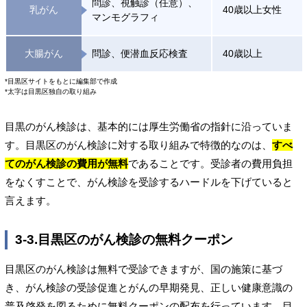
問診、視触診（任意）、
乳がん
40歳以上女性
マンモグラフィ
大腸がん
問診、便潜血反応検査
40歳以上
*目黒区サイトをもとに編集部で作成
*太字は目黒区独自の取り組み
目黒のがん検診は、基本的には厚生労働省の指針に沿っていま
す。目黒区のがん検診に対する取り組みで特徴的なのは、
すべ
てのがん検診の費用が無料
であることです。受診者の費用負担
をなくすことで、がん検診を受診するハードルを下げていると
言えます。
3-3.目黒区のがん検診の無料クーポン
目黒区のがん検診は無料で受診できますが、国の施策に基づ
き、がん検診の受診促進とがんの早期発見、正しい健康意識の
普及啓発を図るために無料クーポンの配布を行っています。目