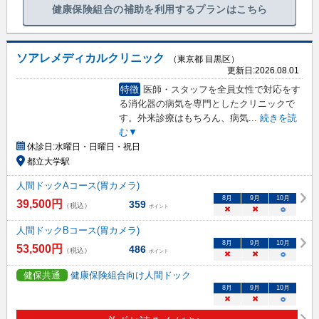
健康保険組合の補助を利用するプランはこちら
ソアレメディカルクリニック
（東京都 目黒区）
更新日:
2026.08.01
特徴
医師・スタッフを全員女性で対応をす
る消化器の病気を専門としたクリニックで
す。外来診療はもちろん、病気
...
続きを読
む▼
休診日:
水曜日・日曜日・祝日
都立大学駅
人間ドックAコース(胃カメラ)
8
月
9
月
10
月
39,500
円
359
（税込）
ポイント
×
×
○
人間ドックBコース(胃カメラ)
8
月
9
月
10
月
53,500
円
486
（税込）
ポイント
×
×
○
健保共通
健康保険組合向け人間ドック
8
月
9
月
10
月
×
×
○