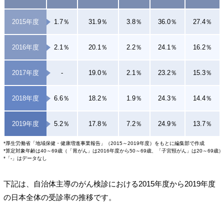
2015年度
1.7％
31.9％
3.8％
36.0％
27.4％
2016年度
2.1％
20.1％
2.2％
24.1％
16.2％
2017年度
-
19.0％
2.1％
23.2％
15.3％
2018年度
6.6％
18.2％
1.9％
24.3％
14.4％
2019年度
5.2％
17.8％
7.2％
24.9％
13.7％
*厚生労働省「地域保健・健康増進事業報告」（2015～2019年度）をもとに編集部で作成
*算定対象年齢は40～69歳（「胃がん」は2016年度から50～69歳、「子宮頸がん」は20～69歳）
*「-」はデータなし
下記は、自治体主導のがん検診における2015年度から2019年度
の日本全体の受診率の推移です。