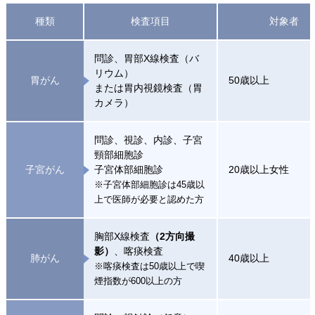
種類
検査項目
対象者
問診、胃部X線検査（バ
リウム）
胃がん
50歳以上
または胃内視鏡検査（胃
カメラ）
問診、視診、内診、子宮
頸部細胞診
子宮がん
子宮体部細胞診
20歳以上女性
※子宮体部細胞診は45歳以
上で医師が必要と認めた方
胸部X線検査
（2方向撮
影）
、喀痰検査
肺がん
40歳以上
※喀痰検査は50歳以上で喫
煙指数が600以上の方