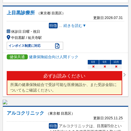
上目黒診療所
（東京都 目黒区）
更新日:
2026.07.31
特徴
...
続きを読む▼
休診日:
日曜・祝日
中目黒駅 / 祐天寺駅
インボイス制度に対応
健保共通
健康保険組合向け人間ドック
8
月
9
月
10
月
×
×
×
必ずお読みください
所属の健康保険組合で受診可能な医療施設か、また受診金額に
ついてもご確認ください。
アルコクリニック
（東京都 目黒区）
更新日:
2025.11.25
特徴
アルコクリニックは、目黒駅5分とい