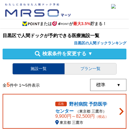
または
が
最大3.5%
貯まる！
目黒区
で
人間ドック
が予約できる
医療施設
一覧
目黒区の人間ドックランキング
検索条件を変更する
▼
施設一覧
プラン一覧
5
全
件中
1
〜
5
件表示
野村病院 予防医学
広告
センター
（
東京都
三鷹市
）
9,900
円～
82,500
円
（税込）
東京都 三鷹市