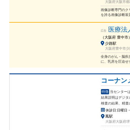
大阪府大阪市都島
画像診断専門のク
を誇る画像診断装
医療法
広告
（
大阪府
豊中市
少路駅
大阪府豊中市少路1
全身のがん・脳疾
に、乳房を圧迫せ
コーナン
特徴
当センター
結果説
明はデジタ
検査の結果、精査
休診日:
日曜日
鳳駅
大阪府大阪府堺市