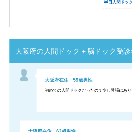
半日人間ドック(
大阪府
の
人間ドック＋脳ドック
受診
大阪府
在住
59
歳
男性
初めての人間ドックだったので少し緊張はあり
大阪府
在住
63
歳
男性