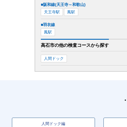
■阪和線(天王寺～和歌山)
天王寺
駅
鳳
駅
■羽衣線
鳳
駅
高石市
の
他の
検査コースから探す
人間ドック
人間ドック編