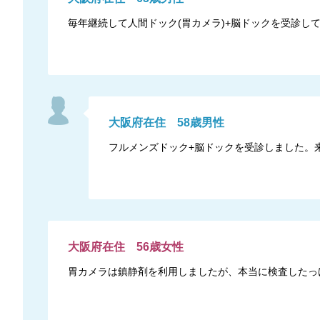
毎年継続して人間ドック(胃カメラ)+脳ドックを受診し
大阪府
在住
58
歳
男性
フルメンズドック+脳ドックを受診しました。
大阪府
在住
56
歳
女性
胃カメラは鎮静剤を利用しましたが、本当に検査したっ