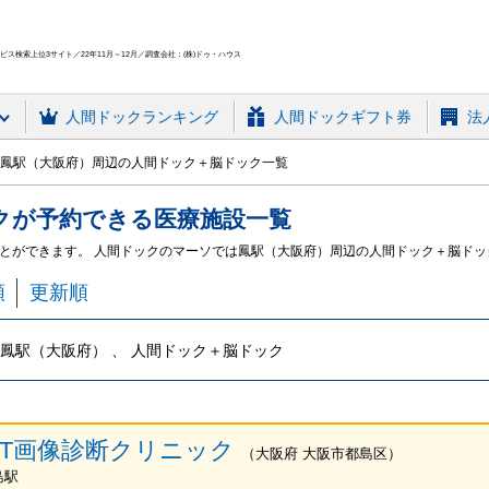
ス検索上位3サイト／22年11月～12月／調査会社：(株)ドゥ・ハウス
人間ドック
ランキング
人間ドックギフト券
法
鳳駅（大阪府）周辺の人間ドック＋脳ドック一覧
ク
が予約できる
医療施設
一覧
とができます。 人間ドックのマーソでは鳳駅（大阪府）周辺の人間ドック＋脳ド
順
更新順
鳳駅（大阪府） 、 人間ドック＋脳ドック
ET画像診断クリニック
（
大阪府
大阪市都島区
）
島駅