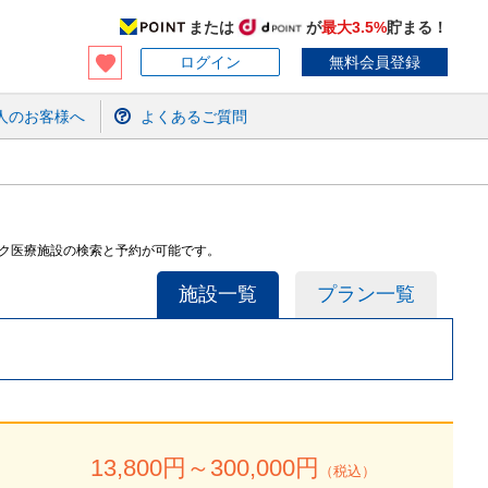
または
が
最大3.5%
貯まる！
ログイン
無料会員登録
人のお客様へ
よくあるご質問
ック医療施設の検索と予約が可能です。
施設一覧
プラン一覧
13,800
円～
300,000
円
（税込）