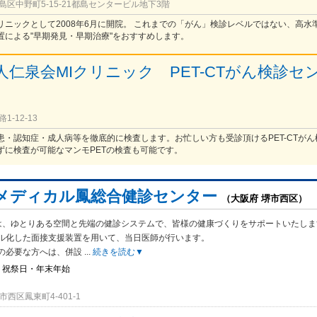
区中野町5-15-21都島センタービル地下3階
リニックとして2008年6月に開院。 これまでの「がん」検診レベルではない、高水
置による"早期発見・早期治療"をおすすめします。
人仁泉会MIクリニック PET-CTがん検診セ
）
-12-13
患・認知症・成人病等を徹底的に検査します。お忙しい方も受診頂けるPET-CTがん
ずに検査が可能なマンモPETの検査も可能です。
メディカル鳳総合健診センター
（大阪府 堺市西区）
は、ゆとりある空間と先端の健診システムで、皆様の健康づくりをサポートいたしま
ル化した面接支援装置を用いて、当日医師が行います。
の必要な方へは、併設
...
続きを読む▼
・祝祭日・年末年始
西区鳳東町4-401-1