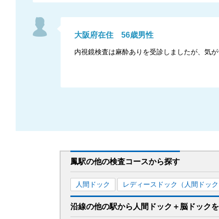
大阪府
在住
56
歳
男性
内視鏡検査は麻酔ありを受診しましたが、気が
鳳駅
の
他の
検査コースから探す
人間ドック
レディースドック（人間ドック
沿線の他の駅から
人間ドック＋脳ドックを