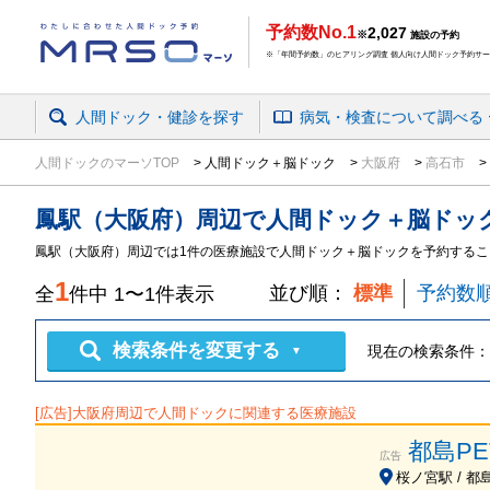
予約数No.1
2,027
※
施設の予約
※「年間予約数」のヒアリング調査 個人向け人間ドック予約サービ
人間ドック・健診を探す
病気・検査
について
調べる
人間ドックのマーソTOP
人間ドック＋脳ドック
大阪府
高石市
鳳駅（大阪府）周辺
で
人間ドック＋脳ドッ
鳳駅（大阪府）周辺では1件の医療施設で人間ドック＋脳ドックを予約するこ
1
並び順：
標準
予約数
全
件中
1
〜
1
件表示
検索条件を変更する
現在の検索条件：
▼
[広告]
大阪府
周辺で人間ドックに関連する医療施設
都島P
広告
桜ノ宮駅 / 都