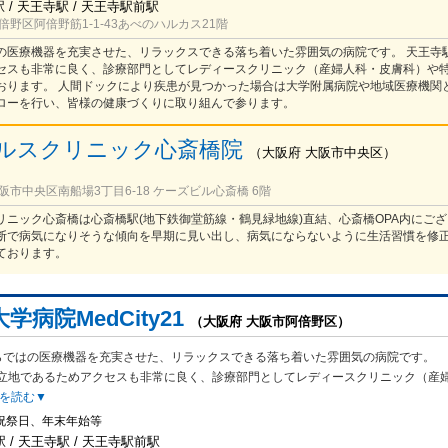
/ 天王寺駅 / 天王寺駅前駅
野区阿倍野筋1-1-43あべのハルカス21階
の医療機器を充実させた、リラックスできる落ち着いた雰囲気の病院です。 天王寺
セスも非常に良く、診療部門としてレディースクリニック（産婦人科・皮膚科）や
おります。 人間ドックにより疾患が見つかった場合は大学附属病院や地域医療機関
ローを行い、皆様の健康づくりに取り組んで参ります。
ルスクリニック心斎橋院
（
大阪府
大阪市中央区
）
市中央区南船場3丁目6-18 ケーズビル心斎橋 6階
リニック心斎橋は心斎橋駅(地下鉄御堂筋線・鶴見緑地線)直結、心斎橋OPA内にござ
断で病気になりそうな傾向を早期に見い出し、病気にならないように生活習慣を修
ております。
学病院MedCity21
（大阪府 大阪市阿倍野区）
らではの医療機器を充実させた、リラックスできる落ち着いた雰囲気の病院です。
立地であるためアクセスも非常に良く、診療部門としてレディースクリニック（産
を読む▼
祝祭日、年末年始等
 / 天王寺駅 / 天王寺駅前駅