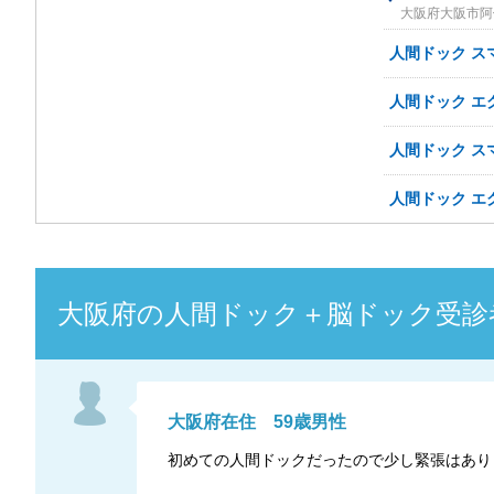
大阪府大阪市阿倍
人間ドック ス
人間ドック エ
人間ドック ス
人間ドック エ
大阪府
の
人間ドック＋脳ドック
受診
大阪府
在住
59
歳
男性
初めての人間ドックだったので少し緊張はあり