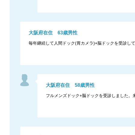
大阪府
在住
63
歳
男性
毎年継続して人間ドック(胃カメラ)+脳ドックを受診し
大阪府
在住
58
歳
男性
フルメンズドック+脳ドックを受診しました。