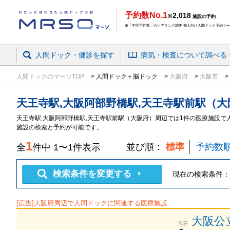
予約数No.1
2,018
※
施設の予約
※「年間予約数」のヒアリング調査 個人向け人間ドック予約サービ
人間ドック・健診を探す
病気・検査
について
調べる
人間ドックのマーソTOP
人間ドック＋脳ドック
大阪府
大阪市
天王寺駅,大阪阿部野橋駅,天王寺駅前駅（
天王寺駅,大阪阿部野橋駅,天王寺駅前駅（大阪府）周辺では1件の医療施設で
施設の検索と予約が可能です。
1
並び順：
標準
予約数
全
件中
1
〜
1
件表示
検索条件を変更する
現在の検索条件：
▼
[広告]
大阪府
周辺で人間ドックに関連する医療施設
大阪公立
広告