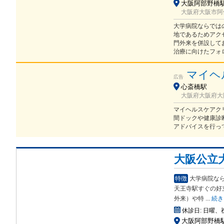
大阪阿部野橋駅 
大阪府大阪市阿倍
大学病院ならでは
地であるためアク
門外来を併設して
治療に向けたフォ
マイヘ
広告
心斎橋駅
大阪府大阪府大阪
マイヘルスケアク
間ドックや健康診
アドバイスを行っ
大阪公立大
特徴
大学病院な
天王寺駅すぐ
の好
外来）や特
...
続き
休診日:
日曜、
大阪阿部野橋駅