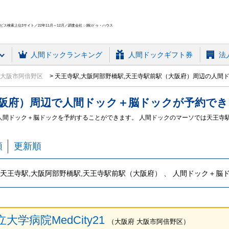
ス検索上位3サイト／22年11月～12月／調査会社：(株)ドゥ・ハウス
人間ドック
ランキング
人間ドックギフト券
法
大阪市阿倍野区
天王寺駅,大阪阿部野橋駅,天王寺駅前駅（大阪府）周辺の人間
大阪府）周辺
で
人間ドック＋脳ドック
が予約でき
人間ドック＋脳ドックを予約することができます。 人間ドックのマーソでは天王寺
順
更新順
天王寺駅,大阪阿部野橋駅,天王寺駅前駅（大阪府） 、 人間ドック＋脳
大学病院MedCity21
（
大阪府
大阪市阿倍野区
）