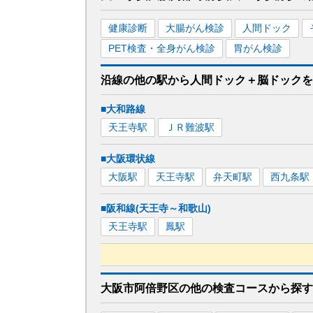
健康診断
大腸がん検診
人間ドック
PET検査・全身がん検診
胃がん検診
沿線の他の駅から
人間ドック＋脳ドックを
■大和路線
天王寺
駅
ＪＲ難波
駅
■大阪環状線
大阪
駅
天王寺
駅
弁天町
駅
西九条
駅
■阪和線(天王寺～和歌山)
天王寺
駅
鳳
駅
■近鉄南大阪線
大阪市阿倍野区
の
他の
検査コースから探す
大阪阿部野橋
駅