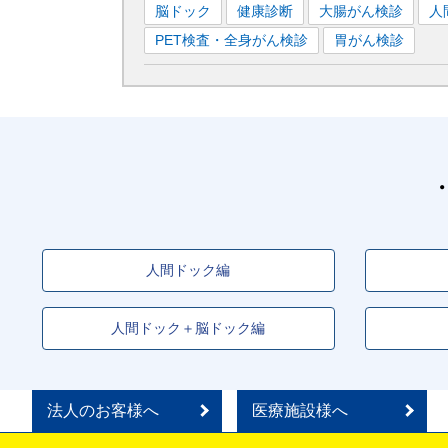
脳ドック
健康診断
大腸がん検診
人
■大阪メトロ御堂筋線
PET検査・全身がん検診
胃がん検診
新大阪
駅
梅田
駅
天王寺
駅
なんば
駅
■大阪メトロ谷町線
東梅田
駅
天王寺
駅
南森町
駅
天満橋
■阪堺電軌上町線
天王寺駅前
駅
人間ドック編
人間ドック＋脳ドック編
法人のお客様へ
医療施設様へ