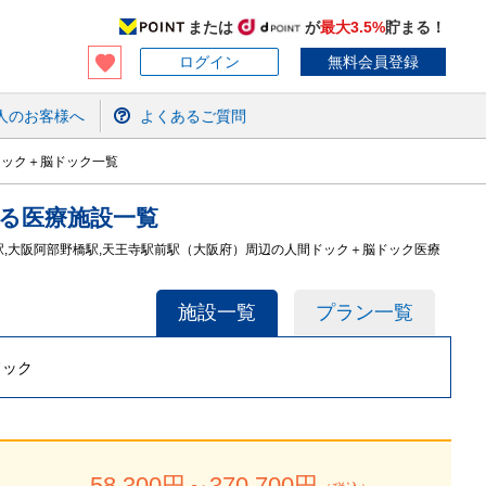
または
が
最大3.5%
貯まる！
ログイン
無料会員登録
人のお客様へ
よくあるご質問
ドック＋脳ドック一覧
る
医療施設
一覧
駅,大阪阿部野橋駅,天王寺駅前駅（大阪府）周辺の人間ドック＋脳ドック医療
施設一覧
プラン一覧
ドック
58,300
円～
370,700
円