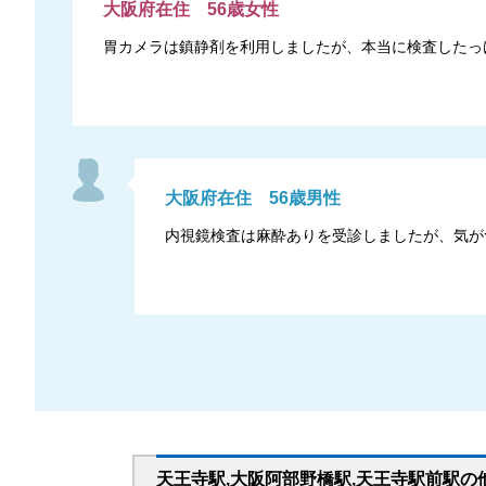
大阪府
在住
56
歳
女性
胃カメラは鎮静剤を利用しましたが、本当に検査したっ
大阪府
在住
56
歳
男性
内視鏡検査は麻酔ありを受診しましたが、気が
天王寺駅,大阪阿部野橋駅,天王寺駅前駅
の