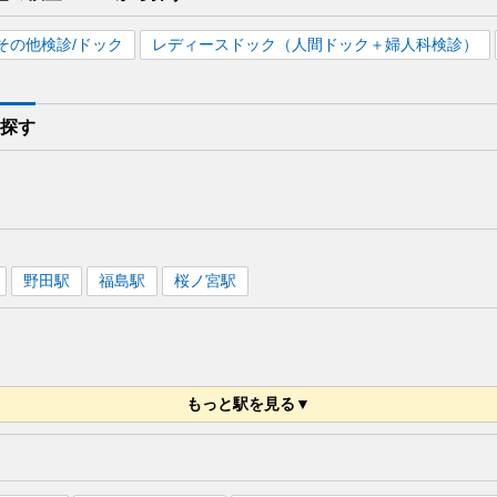
その他検診/ドック
レディースドック（人間ドック＋婦人科検診）
探す
野田
駅
福島
駅
桜ノ宮
駅
もっと駅を見る▼