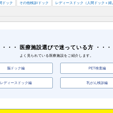
間ドック
その他検診/ドック
レディースドック（人間ドック＋婦
西中島南方
駅
中津
駅
駅
守口
駅
医療施設選びで迷っている方
よく見られている医療施設をご紹介します。
脳ドック編
PET検査編
レディースドック編
乳がん検診編