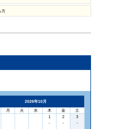
る方
2026年10月
月
火
水
木
金
土
1
2
3
-
-
-