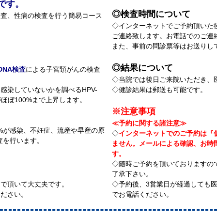
です。
◎検査時間について
検査、性病の検査を行う簡易コース
◇インターネットでご予約頂いた
ご連絡致します。お電話でのご連
また、事前の問診票等はお送りし
◎結果について
-DNA検査
による子宮頚がんの検査
◇当院では後日ご来院いただき、
感染していないかを調べるHPV-
◇健診結果は郵送も可能です。
ほぼ100%まで上昇します。
※注意事項
≪予約に関する諸注意≫
0%が感染、不妊症、流産や早産の原
◇
インターネットでのご予約は『
査を行います。
ません。メールによる確認、お時
す。
◇随時ご予約を頂いておりますの
了承下さい。
んで頂いて大丈夫です。
◇予約後、3営業日が経過しても
ください。
でお電話ください。