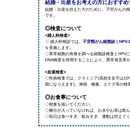
結婚・出産をお考えの方におすすめ
結婚・出産を控えた方のために、子宮がんの
です。
◎検査について
<婦人科検査>
◇ 婦人科検診では、
子宮頸がん細胞診
と
HPV
を実施します。
◇異常細胞の有無を調べる細胞診検査とHPVに
DNA検査を併用することにより、異常発見率が
<血液検査>
◇性病検査では、クラミジア(高校生女子は1
因になりえます)、淋病、梅毒、エイズ等の検
◎お食事について
◇朝食を抜いてください。
◇糖分が入っていなければ、お水やお茶は飲
◇前日は食べすぎ、飲みすぎ、運動は控えて