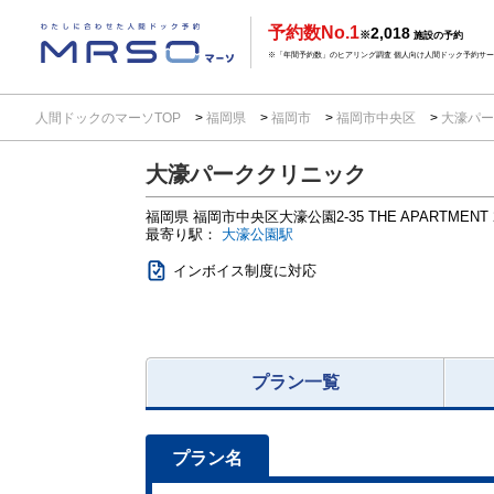
予約数No.1
2,018
※
施設の予約
※「年間予約数」のヒアリング調査 個人向け人間ドック予約サービ
人間ドックのマーソTOP
福岡県
福岡市
福岡市中央区
大濠パー
大濠パーククリニック
福岡県
福岡市中央区大濠公園2-35
THE APARTMENT 
最寄り駅：
大濠公園駅
インボイス制度に対応
プラン一覧