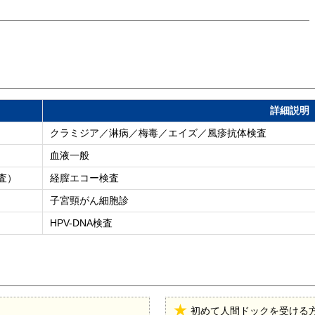
詳細説明
クラミジア／淋病／梅毒／エイズ／風疹抗体検査
血液一般
査）
経膣エコー検査
子宮頸がん細胞診
HPV-DNA検査
初めて人間ドックを受ける