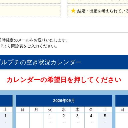
結婚・出産を考えられてい
日時確定のメールをお送りいたします。
HPより問診表をご入力ください。
ダルプチ
の空き状況カレンダー
カレンダーの希望日を押してください
2026年09月
土
日
月
火
水
木
金
土
日
1
1
2
3
4
5
-
-
-
-
-
-