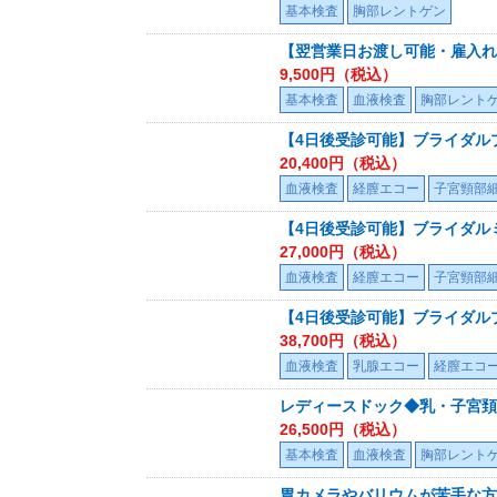
基本検査
胸部レントゲン
【翌営業日お渡し可能・雇入れ時
9,500
円（税込）
基本検査
血液検査
胸部レント
【4日後受診可能】ブライダル
20,400
円（税込）
血液検査
経膣エコー
子宮頸部
【4日後受診可能】ブライダル
27,000
円（税込）
血液検査
経膣エコー
子宮頸部
【4日後受診可能】ブライダル
38,700
円（税込）
血液検査
乳腺エコー
経膣エコ
レディースドック◆乳・子宮頚
26,500
円（税込）
基本検査
血液検査
胸部レント
胃カメラやバリウムが苦手な方