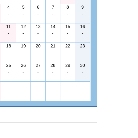
4
5
6
7
8
9
-
-
-
-
-
-
11
12
13
14
15
16
-
-
-
-
-
-
18
19
20
21
22
23
-
-
-
-
-
-
25
26
27
28
29
30
-
-
-
-
-
-