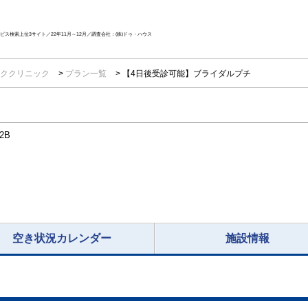
ス検索上位3サイト／22年11月～12月／調査会社：(株)ドゥ・ハウス
ククリニック
プラン一覧
【4日後受診可能】ブライダルプチ
2B
空き状況カレンダー
施設情報