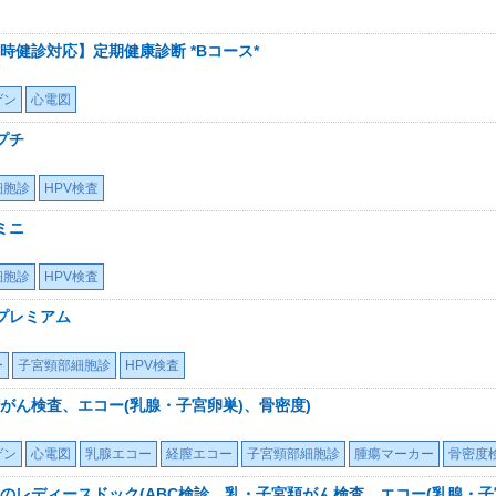
健診対応】定期健康診断 *Bコース*
ゲン
心電図
プチ
細胞診
HPV検査
ミニ
細胞診
HPV検査
プレミアム
ー
子宮頸部細胞診
HPV検査
がん検査、エコー(乳腺・子宮卵巣)、骨密度)
ゲン
心電図
乳腺エコー
経膣エコー
子宮頸部細胞診
腫瘍マーカー
骨密度
のレディースドック(ABC検診、乳・子宮頚がん検査、エコー(乳腺・子