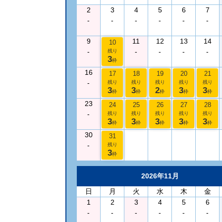
2
3
4
5
6
7
-
-
-
-
-
-
9
11
12
13
14
10
-
-
-
-
-
残り
3
枠
16
17
18
19
20
21
-
残り
残り
残り
残り
残り
3
3
2
3
3
枠
枠
枠
枠
枠
23
24
25
26
27
28
-
残り
残り
残り
残り
残り
3
3
3
3
3
枠
枠
枠
枠
枠
30
31
-
残り
3
枠
2026年11月
日
月
火
水
木
金
1
2
3
4
5
6
-
-
-
-
-
-