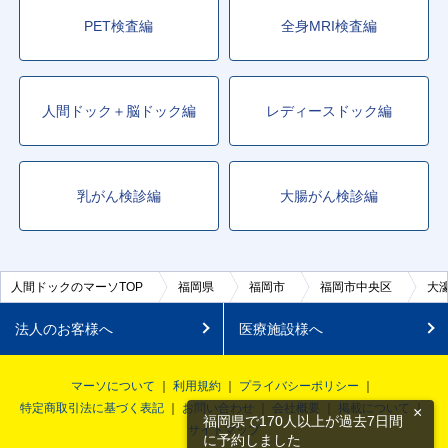
PET検査編
全身MRI検査編
人間ドック＋脳ドック編
レディースドック編
乳がん検診編
大腸がん検診編
人間ドックのマーソTOP
福岡県
福岡市
福岡市中央区
大
法人のお客様へ
医療施設様へ
マーソについて
利用規約
プライバシーポリシー
特定商取引法に基づく表記
お問い合わせ
会社概要
掲載について
×
福岡県で170人以上が過去7日間
サイトマップ
に予約しました