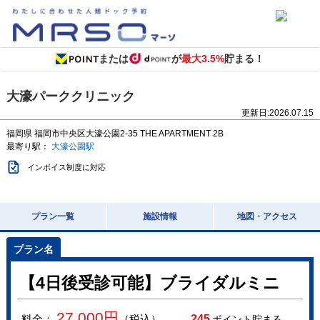
または
が
最大3.5%
貯まる！
大濠パーククリニック
更新日:
2026.07.15
福岡県
福岡市中央区大濠公園2-35
THE APARTMENT 2B
最寄り駅：
大濠公園駅
インボイス制度に対応
プラン一覧
施設情報
地図・アクセス
【4日後受診可能】ブライダルミニ
27,000
円
料金：
（税込）
245
ポイント貯まる