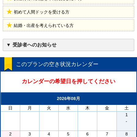
初めて人間ドックを受ける方
結婚・出産を考えられている方
受診者へのお知らせ
このプランの空き状況カレンダー
カレンダーの希望日を押してください
2026年08月
日
月
火
水
木
金
土
1
-
2
3
4
5
6
7
8