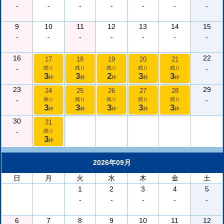
-
-
-
-
-
-
-
9
10
11
12
13
14
15
-
-
-
-
-
-
-
16
22
17
18
19
20
21
-
-
残り
残り
残り
残り
残り
3
3
2
3
3
枠
枠
枠
枠
枠
23
29
24
25
26
27
28
-
-
残り
残り
残り
残り
残り
3
3
3
3
3
枠
枠
枠
枠
枠
30
31
-
残り
3
枠
2026年09月
日
月
火
水
木
金
土
1
2
3
4
5
-
-
-
-
-
6
7
8
9
10
11
12