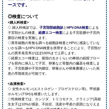
ースです。
◎検査について
<婦人科検査>
◇ 婦人科検診では、
子宮頚部細胞診
と
HPV-DNA検査
による
子宮頚がんの検査、
経膣エコー検査
による子宮筋腫や子宮内
膜症の検査を実施します。
◇異常細胞の有無を調べる細胞診検査とHPVに感染していな
いかを調べるHPV-DNA検査を併用することにより、子宮頸が
んの異常発見率がほぼ100%まで上昇します。
◇経膣エコー検査は、親指の太さくらいの棒状の経腟プロー
ブを腟内に挿入して子宮、卵巣など骨盤内の臓器を検査しま
す。子宮筋腫や子宮内膜症、卵巣がんや卵巣嚢腫といった疾
患の早期発見が可能です。
<血液検査>
◇ 女性ホルモン(エストロゲン・プロゲステロン等)、甲状腺
ホルモン(TSH)を検査いたします。
◇性病検査では、カンジダ、トリコモナス、クラミジア(高校
生女子は10%が感染、不妊症、流産や早産の原因になりえま