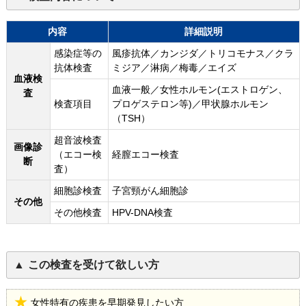
内容
詳細説明
感染症等の
風疹抗体／カンジダ／トリコモナス／クラ
抗体検査
ミジア／淋病／梅毒／エイズ
血液検
血液一般／女性ホルモン(エストロゲン、
査
検査項目
プロゲステロン等)／甲状腺ホルモン
（TSH）
超音波検査
画像診
（エコー検
経膣エコー検査
断
査）
細胞診検査
子宮頸がん細胞診
その他
その他検査
HPV-DNA検査
この検査を受けて欲しい方
女性特有の疾患を早期発見したい方