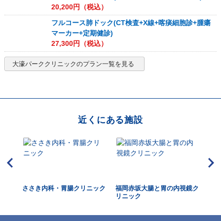
20,200
円（税込）
フルコース肺ドック(CT検査+X線+喀痰細胞診+腫瘍
マーカー+定期健診)
27,300
円（税込）
大濠パーククリニック
のプラン一覧を見る
近くにある施設
ニッ
ささき内科・胃腸クリニック
福岡赤坂大腸と胃の内視鏡ク
広
リニック