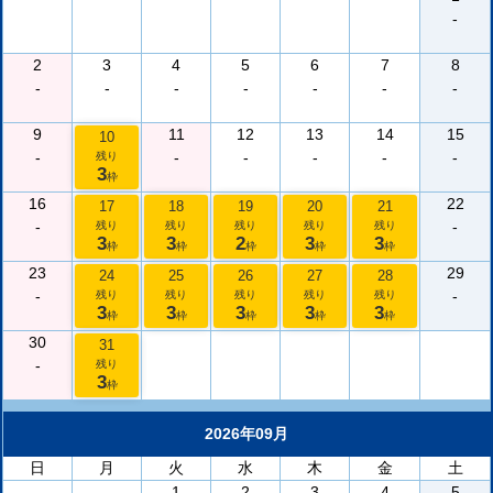
-
2
3
4
5
6
7
8
-
-
-
-
-
-
-
9
11
12
13
14
15
10
-
-
-
-
-
-
残り
3
枠
16
22
17
18
19
20
21
-
-
残り
残り
残り
残り
残り
3
3
2
3
3
枠
枠
枠
枠
枠
23
29
24
25
26
27
28
-
-
残り
残り
残り
残り
残り
3
3
3
3
3
枠
枠
枠
枠
枠
30
31
-
残り
3
枠
2026年09月
日
月
火
水
木
金
土
1
2
3
4
5