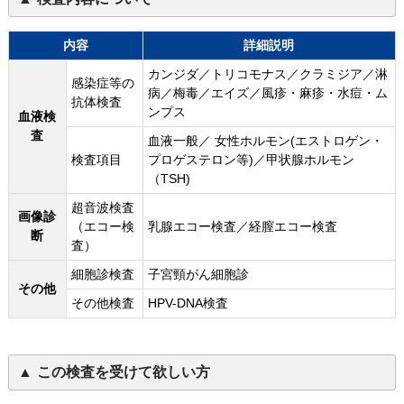
内容
詳細説明
カンジダ／トリコモナス／クラミジア／淋
感染症等の
病／梅毒／エイズ／風疹・麻疹・水痘・ム
抗体検査
ンプス
血液検
査
血液一般／ 女性ホルモン(エストロゲン・
検査項目
プロゲステロン等)／甲状腺ホルモン
（TSH)
超音波検査
画像診
（エコー検
乳腺エコー検査／経膣エコー検査
断
査）
細胞診検査
子宮頸がん細胞診
その他
その他検査
HPV-DNA検査
この検査を受けて欲しい方