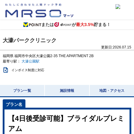
または
が
最大3.5%
貯まる！
大濠パーククリニック
更新日:
2026.07.15
福岡県
福岡市中央区大濠公園2-35
THE APARTMENT 2B
最寄り駅：
大濠公園駅
インボイス制度に対応
プラン一覧
施設情報
地図・アクセス
【4日後受診可能】ブライダルプレミ
アム