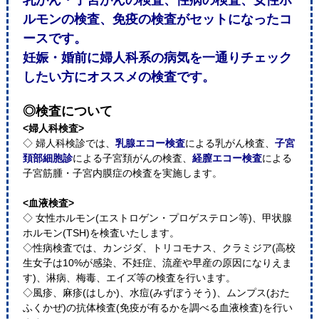
乳がん・子宮がんの検査、性病の検査、女性ホ
ルモンの検査、免疫の検査がセットになったコ
ースです。
妊娠・婚前に婦人科系の病気を一通りチェック
したい方にオススメの検査です。
◎検査について
<婦人科検査>
◇ 婦人科検診では、
乳腺エコー検査
による乳がん検査、
子宮
頚部細胞診
による子宮頚がんの検査、
経膣エコー検査
による
子宮筋腫・子宮内膜症の検査を実施します。
<血液検査>
◇ 女性ホルモン(エストロゲン・プロゲステロン等)、甲状腺
ホルモン(TSH)を検査いたします。
◇性病検査では、カンジダ、トリコモナス、クラミジア(高校
生女子は10%が感染、不妊症、流産や早産の原因になりえま
す)、淋病、梅毒、エイズ等の検査を行います。
◇風疹、麻疹(はしか)、水痘(みずぼうそう)、ムンプス(おた
ふくかぜ)の抗体検査(免疫が有るかを調べる血液検査)を行い