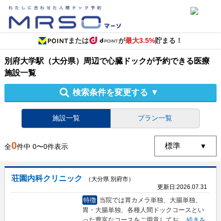
または
が
最大3.5%
貯まる！
別府大学駅（大分県）周辺
で
心臓ドック
が予約できる
医療
施設
一覧
検索条件を変更する
▼
施設一覧
プラン一覧
0
全
件中
0
〜
0
件表示
荘園内科クリニック
（大分県 別府市）
更新日:
2026.07.31
特徴
当院では胃カメラ単独、大腸単独、
胃・大腸単独、各種人間ドックコースとい
った豊富なコースをご用意してお
...
続きを