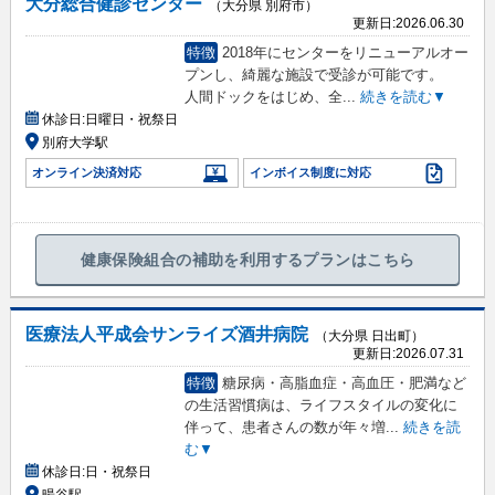
大分総合健診センター
（大分県 別府市）
更新日:
2026.06.30
特徴
2018年にセンターをリニューアルオー
プンし、綺麗な施設で受診が可能です。
人間ドックをはじめ、全
...
続きを読む▼
休診日:
日曜日・祝祭日
別府大学駅
オンライン決済対応
インボイス制度に対応
健康保険組合の補助を利用するプランはこちら
医療法人平成会サンライズ酒井病院
（大分県 日出町）
更新日:
2026.07.31
特徴
糖尿病・高脂血症・高血圧・肥満など
の生活習慣病は、ライフスタイルの変化に
伴って、患者さんの数が年々増
...
続きを読
む▼
休診日:
日・祝祭日