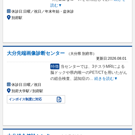
読む▼
休診日:
日曜／祝日／年末年始・盆休診
別府駅
大分先端画像診断センター
（大分県 別府市）
更新日:
2026.08.01
特徴
当センターでは、3テスラMRIによる
脳ドックや県内唯一のPET/CTを用いたがん
の総合検査、認知症の
...
続きを読む▼
休診日:
日曜／祝日
別府大学駅 / 別府駅
インボイス制度に対応