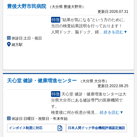
豊後大野市民病院
（大分県 豊後大野市）
更新日:
2026.07.31
特徴
”結果が気になる”という方のために、
当日の検査結果説明を行っております！
人間ドック、脳ドック、婦
...
続きを読む▼
休診日:
土日・祝日
緒方駅
天心堂 健診・健康増進センター
（大分県 大分市）
更新日:
2022.08.25
特徴
天心堂 健診・健康増進センターは大
分県大分市にある健診専門の医療機関で
す。
検査後に何か疾患が発見
...
続きを読む▼
休診日:
日曜日・祝祭日・年末年始
インボイス制度に対応
日本人間ドック学会機能評価認定施設