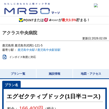
または
が
最大3.5%
貯まる！
アクラス中央病院
更新日:
2026.02.09
鹿児島県
鹿児島市武岡1-121-5
最寄り駅：
鹿児島中央駅
/
鹿児島中央駅前駅
インボイス制度に対応
プラン一覧
施設情報
地図・アクセス
エグゼクティブドック(1日半コース)
166,400
円
料金：
（税込）