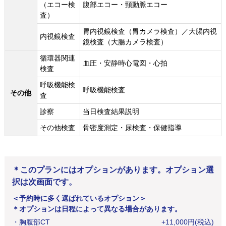
（エコー検
腹部エコー・頸動脈エコー
査）
胃内視鏡検査（胃カメラ検査）／大腸内視
内視鏡検査
鏡検査（大腸カメラ検査）
循環器関連
血圧・安静時心電図・心拍
検査
呼吸機能検
呼吸機能検査
その他
査
診察
当日検査結果説明
その他検査
骨密度測定・尿検査・保健指導
＊このプランにはオプションがあります。オプション選
択は次画面です。
＜予約時に多く選ばれているオプション＞
＊オプションは日程によって異なる場合があります。
・
胸腹部CT
+
11,000
円
(税込)