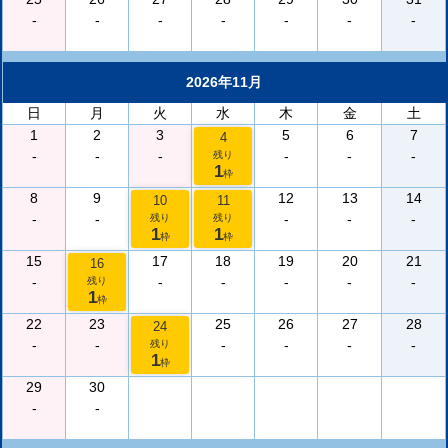
-
-
-
-
-
-
-
2026年11月
日
月
火
水
木
金
土
1
2
3
5
6
7
4
-
-
-
-
-
-
残り
1
枠
8
9
12
13
14
10
11
-
-
-
-
-
残り
残り
1
1
枠
枠
15
17
18
19
20
21
16
-
-
-
-
-
-
残り
1
枠
22
23
25
26
27
28
24
-
-
-
-
-
-
残り
1
枠
29
30
-
-