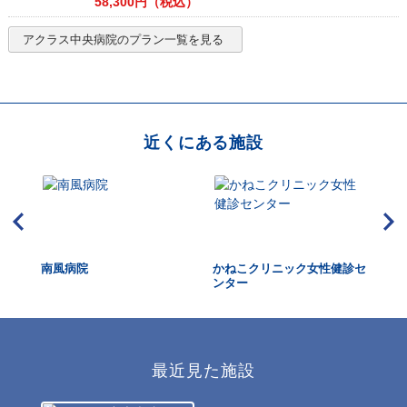
58,300
円（税込）
アクラス中央病院
のプラン一覧を見る
近くにある施設
康管
南風病院
かねこクリニック女性健診セ
い
ンター
最近見た施設