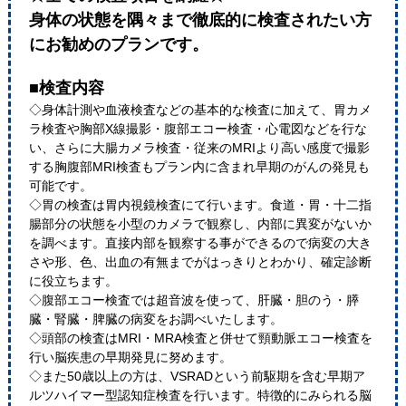
身体の状態を隅々まで徹底的に検査されたい方
にお勧めのプランです。
■検査内容
◇身体計測や血液検査などの基本的な検査に加えて、胃カメ
ラ検査や胸部X線撮影・腹部エコー検査・心電図などを行な
い、さらに大腸カメラ検査・従来のMRIより高い感度で撮影
する胸腹部MRI検査もプラン内に含まれ早期のがんの発見も
可能です。
◇胃の検査は胃内視鏡検査にて行います。食道・胃・十二指
腸部分の状態を小型のカメラで観察し、内部に異変がないか
を調べます。直接内部を観察する事ができるので病変の大き
さや形、色、出血の有無までがはっきりとわかり、確定診断
に役立ちます。
◇腹部エコー検査では超音波を使って、肝臓・胆のう・膵
臓・腎臓・脾臓の病変をお調べいたします。
◇頭部の検査はMRI・MRA検査と併せて頸動脈エコー検査を
行い脳疾患の早期発見に努めます。
◇また50歳以上の方は、VSRADという前駆期を含む早期ア
ルツハイマー型認知症検査を行います。特徴的にみられる脳