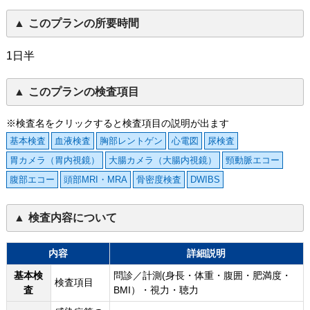
このプランの所要時間
1日半
このプランの検査項目
※検査名をクリックすると検査項目の説明が出ます
基本検査
血液検査
胸部レントゲン
心電図
尿検査
胃カメラ（胃内視鏡）
大腸カメラ（大腸内視鏡）
頸動脈エコー
腹部エコー
頭部MRI・MRA
骨密度検査
DWIBS
検査内容について
内容
詳細説明
基本検
問診／計測(身長・体重・腹囲・肥満度・
検査項目
査
BMI）・視力・聴力