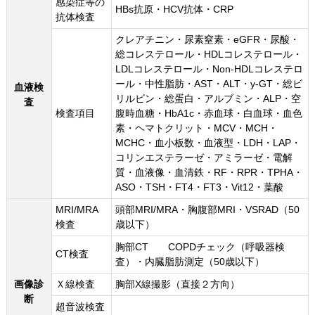
感染症等の
HBs抗原・HCV抗体・CRP
抗体検査
クレアチニン・尿素窒素・eGFR・尿酸・
総コレステロール・HDLコレステロール・
LDLコレステロール・Non-HDLコレステロ
ール・中性脂肪・AST・ALT・y-GT・総ビ
血液検
リルビン・総蛋白・アルブミン・ALP・空
査
検査項目
腹時血糖・HbA1c・赤血球・白血球・血色
素・ヘマトクリット・MCV・MCH・
MCHC・血小板数・血液型・LDH・LAP・
コリンエステラーゼ・アミラーゼ・電解
質・血液像・血清鉄・RF・RPR・TPHA・
ASO・TSH・FT4・FT3・Vit12・葉酸
MRI/MRA
頭部MRI/MRA・胸腹部MRI・VSRAD（50
検査
歳以下）
胸部CT COPDチェック（呼吸器検
CT検査
査）・内臓脂肪測定（50歳以下）
画像診
Ｘ線検査
胸部X線撮影（直接２方向）
断
超音波検査