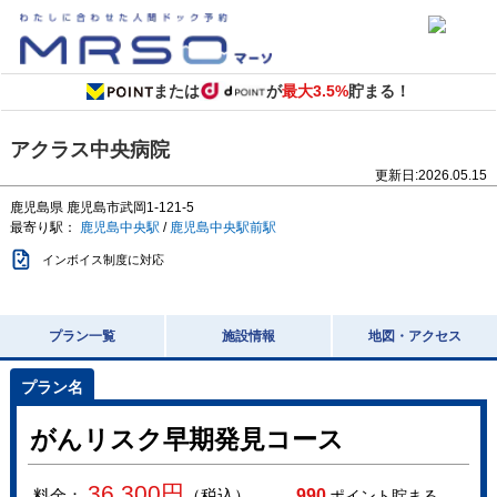
または
が
最大3.5%
貯まる！
アクラス中央病院
更新日:
2026.05.15
鹿児島県
鹿児島市武岡1-121-5
最寄り駅：
鹿児島中央駅
/
鹿児島中央駅前駅
インボイス制度に対応
プラン一覧
施設情報
地図・アクセス
がんリスク早期発見コース
36,300
円
料金：
（税込）
990
ポイント貯まる