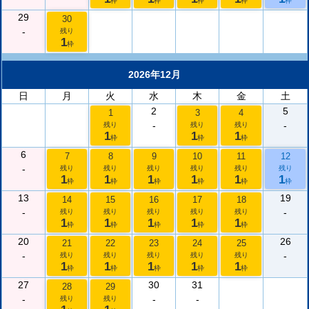
枠
枠
枠
枠
枠
29
30
-
残り
1
枠
2026年12月
日
月
火
水
木
金
土
2
5
1
3
4
-
-
残り
残り
残り
1
1
1
枠
枠
枠
6
7
8
9
10
11
12
-
残り
残り
残り
残り
残り
残り
1
1
1
1
1
1
枠
枠
枠
枠
枠
枠
13
19
14
15
16
17
18
-
-
残り
残り
残り
残り
残り
1
1
1
1
1
枠
枠
枠
枠
枠
20
26
21
22
23
24
25
-
-
残り
残り
残り
残り
残り
1
1
1
1
1
枠
枠
枠
枠
枠
27
30
31
28
29
-
-
-
残り
残り