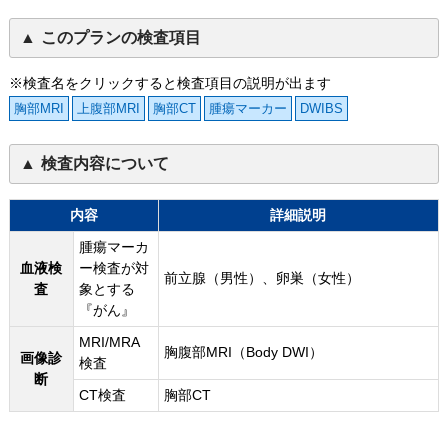
このプランの検査項目
※検査名をクリックすると検査項目の説明が出ます
胸部MRI
上腹部MRI
胸部CT
腫瘍マーカー
DWIBS
検査内容について
内容
詳細説明
腫瘍マーカ
血液検
ー検査が対
前立腺（男性）、卵巣（女性）
査
象とする
『がん』
MRI/MRA
胸腹部MRI（Body DWI）
画像診
検査
断
CT検査
胸部CT