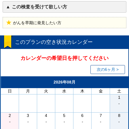
この検査を受けて欲しい方
がんを早期に発見したい方
このプランの空き状況カレンダー
カレンダーの希望日を押してください
次の6ヶ月 >
2026年08月
日
月
火
水
木
金
土
1
-
2
3
4
5
6
7
8
-
-
-
-
-
-
-