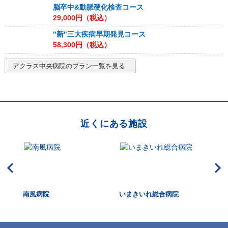
脳卒中&動脈硬化検査コース
29,000
円（税込）
"新"三大疾病早期発見コース
58,300
円（税込）
アクラス中央病院
のプラン一覧を見る
近くにある施設
康管
南風病院
いまきいれ総合病院
さ