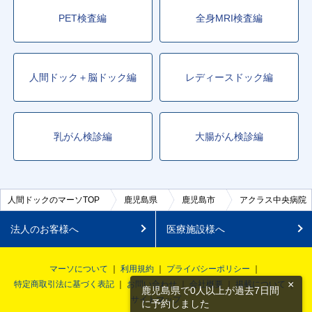
PET検査編
全身MRI検査編
人間ドック＋脳ドック編
レディースドック編
乳がん検診編
大腸がん検診編
人間ドックのマーソTOP
鹿児島県
鹿児島市
アクラス中央病院
法人のお客様へ
医療施設様へ
マーソについて
利用規約
プライバシーポリシー
×
特定商取引法に基づく表記
お問い合わせ
会社概要
掲載について
鹿児島県で0人以上が過去7日間
サイトマップ
に予約しました