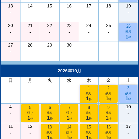
13
14
15
16
17
18
19
-
-
-
-
-
-
-
20
21
22
23
24
25
26
-
-
-
-
-
-
残り
1
枠
27
28
29
30
-
-
-
-
2026年10月
日
月
火
水
木
金
土
1
2
3
残り
残り
残り
1
1
1
枠
枠
枠
4
10
5
6
7
8
9
-
-
残り
残り
残り
残り
残り
1
1
1
1
1
枠
枠
枠
枠
枠
11
12
17
13
14
15
16
-
-
-
残り
残り
残り
残り
1
1
1
1
枠
枠
枠
枠