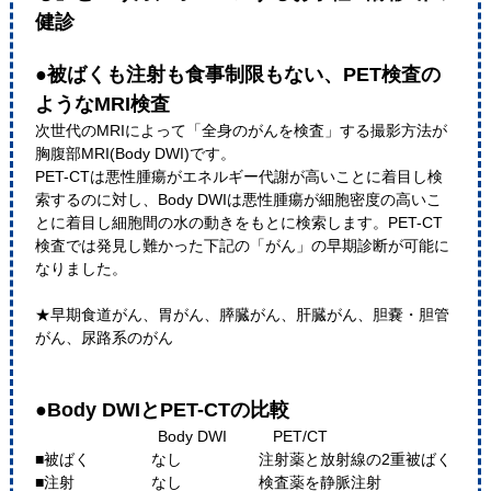
健診
●被ばくも注射も食事制限もない、PET検査の
ようなMRI検査
次世代のMRIによって「全身のがんを検査」する撮影方法が
胸腹部MRI(Body DWI)です。
PET-CTは悪性腫瘍がエネルギー代謝が高いことに着目し検
索するのに対し、Body DWIは悪性腫瘍が細胞密度の高いこ
とに着目し細胞間の水の動きをもとに検索します。PET-CT
検査では発見し難かった下記の「がん」の早期診断が可能に
なりました。
★早期食道がん、胃がん、膵臓がん、肝臓がん、胆嚢・胆管
がん、尿路系のがん
●Body DWIとPET-CTの比較
Body DWI PET/CT
■被ばく なし 注射薬と放射線の2重被ばく
■注射 なし 検査薬を静脈注射