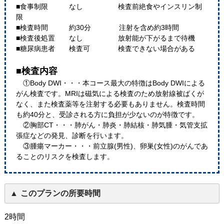
■食事制限 なし 検査前絶食やインスリン制
限
■検査時間 約30分 注射を含め約3時間
■検査後処置 なし 放射能が下がるまで待機
■糖尿病患者 検査可 検査できない場合がある
■検査内容
①Body DWI・・・本コース最大の特徴はBody DWIによる
がん検査です。MRIは磁気による検査のため放射線被ばくが
なく、また検査薬等を注射する必要もありません。検査時間
も約40分と、受診される方に負担が少ないのが特徴です。
②胸部CT・・・肺がん・肺炎・肺結核・肺気腫・気管支拡
張症などの発見、診断を行います。
③腫瘍マーカー・・・前立腺(男性)、卵巣(女性)のがんであ
ることのリスクを検査します。
このプランの所要時間
2時間