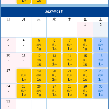
1
1
枠
枠
2027年01月
日
月
火
水
木
金
土
1
2
-
-
3
4
5
6
7
8
9
-
-
残り
残り
残り
残り
残り
1
1
1
1
1
枠
枠
枠
枠
枠
10
11
12
13
14
15
16
-
-
残り
残り
残り
残り
残り
1
1
1
1
1
枠
枠
枠
枠
枠
17
18
19
20
21
22
23
-
残り
残り
残り
残り
残り
残り
1
1
1
1
1
1
枠
枠
枠
枠
枠
枠
24
25
26
27
28
29
30
-
残り
残り
残り
残り
残り
残り
1
1
1
1
1
1
枠
枠
枠
枠
枠
枠
31
-