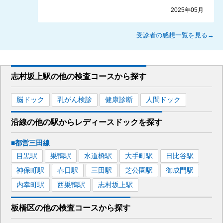
2025年05月
受診者の感想一覧を見る→
志村坂上駅
の
他の
検査コースから探す
脳ドック
乳がん検診
健康診断
人間ドック
沿線の他の駅から
レディースドックを
探す
■都営三田線
目黒
駅
巣鴨
駅
水道橋
駅
大手町
駅
日比谷
駅
神保町
駅
春日
駅
三田
駅
芝公園
駅
御成門
駅
内幸町
駅
西巣鴨
駅
志村坂上
駅
板橋区
の
他の
検査コースから探す