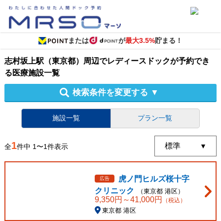
または
が
最大3.5%
貯まる！
志村坂上駅（東京都）周辺
で
レディースドック
が予約でき
る
医療施設
一覧
検索条件を変更する
▼
施設一覧
プラン一覧
1
全
件中
1
〜
1
件表示
虎ノ門ヒルズ桜十字
広告
クリニック
（
東京都
港区
）
9,350
円～
41,000
円
（税込）
東京都 港区