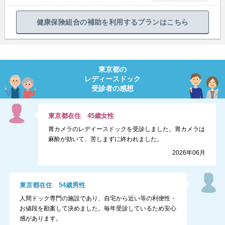
健康保険組合の補助を利用するプランはこちら
東京都
の
レディースドック
受診者の感想
東京都
在住
45
歳
女性
胃カメラのレデイースドックを受診しました。胃カメラは
麻酔が効いて、苦しまずに終われました。
2026年06月
東京都
在住
54
歳
男性
人間ドック専門の施設であり、自宅から近い等の利便性・
お値段を勘案して決めました。毎年受診しているため安心
感があります。