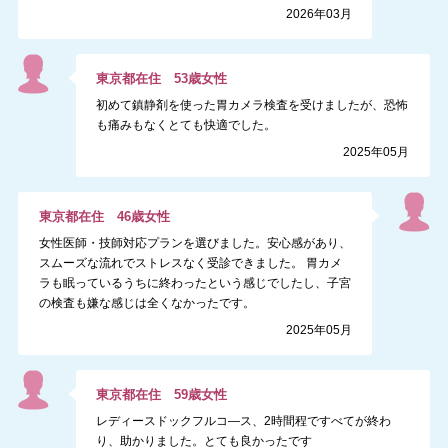
2026年03月
東京都
在住
53
歳
女性
初めて鎮静剤を使った胃カメラ検査を受けましたが、恐怖
も痛みもなくとても快適でした。
2025年05月
東京都
在住
46
歳
女性
女性医師・技師対応プランを選びました。安心感があり、
スムーズな流れでストレスなく受診できました。 胃カメ
ラも眠っているうちに終わったという感じでしたし、子宮
の検査も嫌な感じは全くなかったです。
2025年05月
東京都
在住
59
歳
女性
レディースドックフルコ―ス、2時間程ですべてが終わ
り、助かりました。とても良かったです