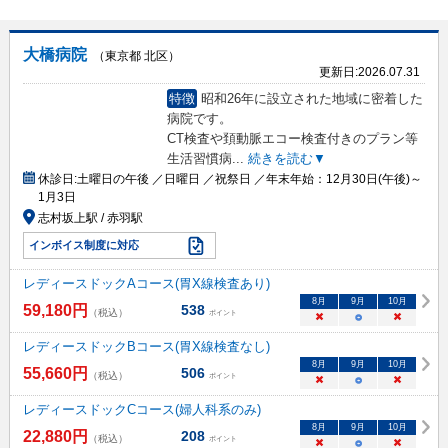
大橋病院
（東京都 北区）
更新日:
2026.07.31
特徴
昭和26年に設立された地域に密着した
病院です。
CT検査や頚動脈エコー検査付きのプラン等
生活習慣病
...
続きを読む▼
休診日:
土曜日の午後 ／日曜日 ／祝祭日 ／年末年始：12月30日(午後)～
1月3日
志村坂上駅 / 赤羽駅
インボイス制度に対応
レディースドックAコース(胃X線検査あり)
8
月
9
月
10
月
59,180
円
538
（税込）
ポイント
×
○
×
レディースドックBコース(胃X線検査なし)
8
月
9
月
10
月
55,660
円
506
（税込）
ポイント
×
○
×
レディースドックCコース(婦人科系のみ)
8
月
9
月
10
月
22,880
円
208
（税込）
ポイント
×
○
×