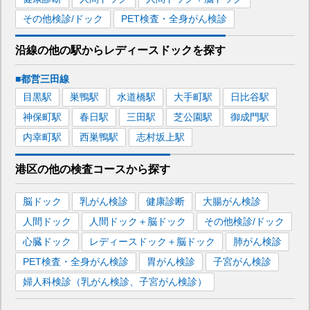
その他検診/ドック
PET検査・全身がん検診
沿線の他の駅から
レディースドックを
探す
■都営三田線
目黒
駅
巣鴨
駅
水道橋
駅
大手町
駅
日比谷
駅
神保町
駅
春日
駅
三田
駅
芝公園
駅
御成門
駅
内幸町
駅
西巣鴨
駅
志村坂上
駅
港区
の
他の
検査コースから探す
脳ドック
乳がん検診
健康診断
大腸がん検診
人間ドック
人間ドック＋脳ドック
その他検診/ドック
心臓ドック
レディースドック＋脳ドック
肺がん検診
PET検査・全身がん検診
胃がん検診
子宮がん検診
婦人科検診（乳がん検診、子宮がん検診）