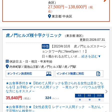
央区
）
27,500
円～
138,600
円
（税
込）
東京都 中央区
虎ノ門ヒルズ桜十字クリニック
（東京都 港区）
更新日:
2026.07.31
特徴
【2023年10月 虎ノ門ヒルズステーシ
ョンタワー内にNewOpen！！】
日々働かれるお忙しいオ
...
続きを読む▼
休診日:
土・日・祝日・年末年始
内幸町駅 / 溜池山王駅 / 虎ノ門ヒルズ駅 / 虎ノ門駅
オンライン決済対応
インボイス制度に対応
★お食事券付き★【初めて人間ドックを受けられる女性は是非こち
らを!】お手軽レディース人間ドック ～胃カメラ・バリウムが苦手
な方にもオススメ～
8
月
9
月
10
月
35,640
円
324
（税込）
ポイント
○
○
○
★お食事券付き★【女性必見!】レディース人間ドック ～乳がん・
子宮頸がん検査付～