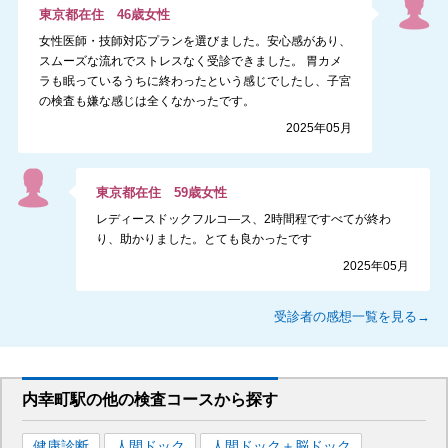
東京都
在住
46
歳
女性
女性医師・技師対応プランを選びました。安心感があり、
スムーズな流れでストレスなく受診できました。 胃カメ
ラも眠っているうちに終わったという感じでしたし、子宮
の検査も嫌な感じは全くなかったです。
2025年05月
東京都
在住
59
歳
女性
レディースドックフルコ―ス、2時間程ですべてが終わ
り、助かりました。とても良かったです
2025年05月
受診者の感想一覧を見る→
内幸町駅
の
他の
検査コースから探す
健康診断
人間ドック
人間ドック＋脳ドック