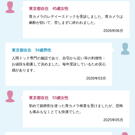
東京都
在住
45
歳
女性
胃カメラのレデイースドックを受診しました。胃カメラは
麻酔が効いて、苦しまずに終われました。
2026年06月
東京都
在住
54
歳
男性
人間ドック専門の施設であり、自宅から近い等の利便性・
お値段を勘案して決めました。毎年受診しているため安心
感があります。
2026年03月
東京都
在住
53
歳
女性
初めて鎮静剤を使った胃カメラ検査を受けましたが、恐怖
も痛みもなくとても快適でした。
2025年05月