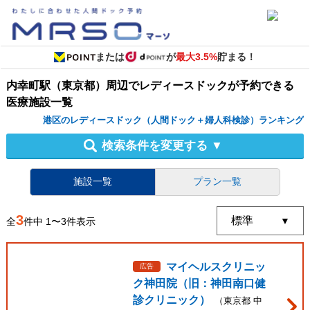
または
が
最大3.5%
貯まる！
内幸町駅（東京都）周辺
で
レディースドック
が予約できる
医療施設
一覧
港区のレディースドック（人間ドック＋婦人科検診）ランキング
検索条件を変更する
▼
施設一覧
プラン一覧
3
全
件中
1
〜
3
件表示
マイヘルスクリニッ
広告
ク神田院（旧：神田南口健
診クリニック）
（
東京都
中