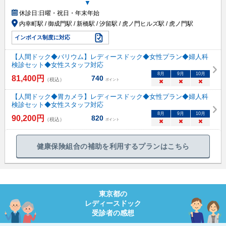
▼
休診日:
日曜・祝日・年末年始
内幸町駅 / 御成門駅 / 新橋駅 / 汐留駅 / 虎ノ門ヒルズ駅 / 虎ノ門駅
インボイス制度に対応
【人間ドック◆バリウム】レディースドック◆女性プラン◆婦人科
検診セット◆女性スタッフ対応
8
月
9
月
10
月
81,400
円
740
（税込）
ポイント
×
×
×
【人間ドック◆胃カメラ】レディースドック◆女性プラン◆婦人科
検診セット◆女性スタッフ対応
8
月
9
月
10
月
90,200
円
820
（税込）
ポイント
×
×
×
健康保険組合の補助を利用するプランはこちら
東京都
の
レディースドック
受診者の感想