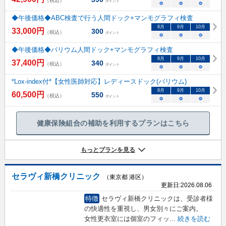
（税込）
ポイント
○
○
○
◆午後価格◆ABC検査で行う人間ドック+マンモグラフィ検査
8
月
9
月
10
月
33,000
円
300
（税込）
ポイント
○
○
○
◆午後価格◆バリウム人間ドック+マンモグラフィ検査
8
月
9
月
10
月
37,400
円
340
（税込）
ポイント
○
○
○
*Lox-index付*【女性医師対応】レディースドック(バリウム)
8
月
9
月
10
月
60,500
円
550
（税込）
ポイント
○
○
○
健康保険組合の補助を利用するプランはこちら
もっとプランを見る
セラヴィ新橋クリニック
（東京都 港区）
更新日:
2026.08.06
特徴
セラヴィ新橋クリニックは、受診者様
の快適性を重視し、男女別々にご案内。
女性更衣室には個室のフィッ
...
続きを読む