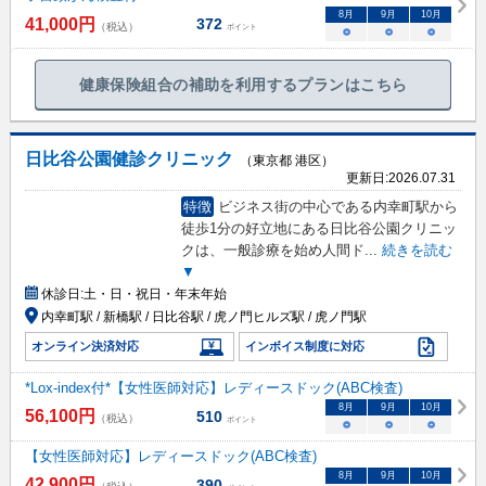
8
月
9
月
10
月
41,000
円
372
（税込）
ポイント
○
○
○
健康保険組合の補助を利用するプランはこちら
日比谷公園健診クリニック
（東京都 港区）
更新日:
2026.07.31
特徴
ビジネス街の中心である内幸町駅から
徒歩1分の好立地にある日比谷公園クリニッ
クは、一般診療を始め人間ド
...
続きを読む
▼
休診日:
土・日・祝日・年末年始
内幸町駅 / 新橋駅 / 日比谷駅 / 虎ノ門ヒルズ駅 / 虎ノ門駅
オンライン決済対応
インボイス制度に対応
*Lox-index付*【女性医師対応】レディースドック(ABC検査)
8
月
9
月
10
月
56,100
円
510
（税込）
ポイント
○
○
○
【女性医師対応】レディースドック(ABC検査)
8
月
9
月
10
月
42,900
円
390