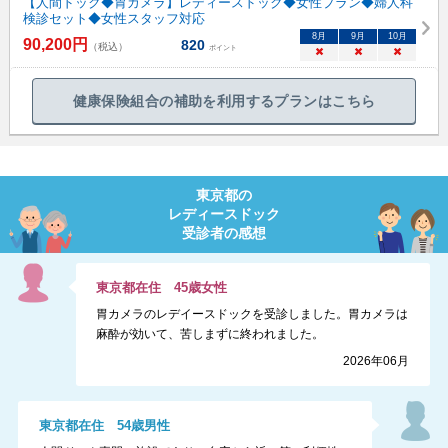
【人間ドック◆胃カメラ】レディースドック◆女性プラン◆婦人科
検診セット◆女性スタッフ対応
8
月
9
月
10
月
90,200
円
820
（税込）
ポイント
×
×
×
健康保険組合の補助を利用するプランはこちら
東京都
の
レディースドック
受診者の感想
東京都
在住
45
歳
女性
胃カメラのレデイースドックを受診しました。胃カメラは
麻酔が効いて、苦しまずに終われました。
2026年06月
東京都
在住
54
歳
男性