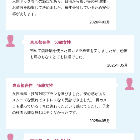
人間ドック専門の施設であり、自宅から近い等の利便性・
お値段を勘案して決めました。毎年受診しているため安心
感があります。
2026年03月
東京都
在住
53
歳
女性
初めて鎮静剤を使った胃カメラ検査を受けましたが、恐怖
も痛みもなくとても快適でした。
2025年05月
東京都
在住
46
歳
女性
女性医師・技師対応プランを選びました。安心感があり、
スムーズな流れでストレスなく受診できました。 胃カメ
ラも眠っているうちに終わったという感じでしたし、子宮
の検査も嫌な感じは全くなかったです。
2025年05月