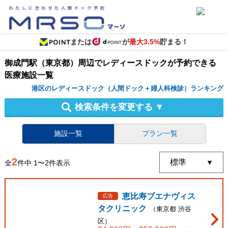
または
が
最大3.5%
貯まる！
御成門駅（東京都）周辺
で
レディースドック
が予約できる
医療施設
一覧
港区のレディースドック（人間ドック＋婦人科検診）ランキング
検索条件を変更する
▼
施設一覧
プラン一覧
2
全
件中
1
〜
2
件表示
恵比寿ブエナヴィス
広告
タクリニック
（
東京都
渋谷
区
）