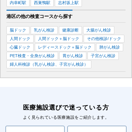
内幸町
駅
西巣鴨
駅
志村坂上
駅
港区
の
他の
検査コースから探す
脳ドック
乳がん検診
健康診断
大腸がん検診
人間ドック
人間ドック＋脳ドック
その他検診/ドック
心臓ドック
レディースドック＋脳ドック
肺がん検診
PET検査・全身がん検診
胃がん検診
子宮がん検診
婦人科検診（乳がん検診、子宮がん検診）
医療施設選びで迷っている方
よく見られている医療施設をご紹介します。