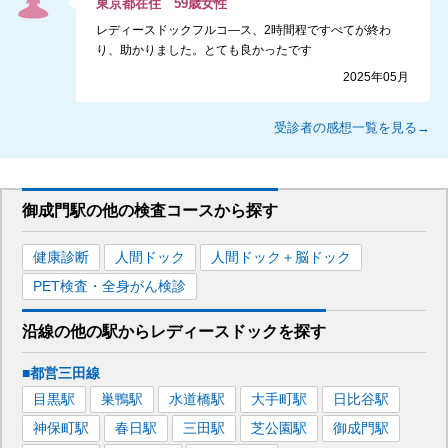
東京都
在住
59
歳
女性
レディースドックフルコ―ス、2時間程ですべてが終わ
り、助かりました。とても良かったです
2025年05月
受診者の感想一覧を見る→
御成門駅
の
他の
検査コースから探す
健康診断
人間ドック
人間ドック＋脳ドック
PET検査・全身がん検診
沿線の他の駅から
レディースドックを
探す
■都営三田線
目黒
駅
巣鴨
駅
水道橋
駅
大手町
駅
日比谷
駅
神保町
駅
春日
駅
三田
駅
芝公園
駅
御成門
駅