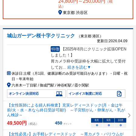
24,800
円～
250,000
円
（税
込）
東京都 渋谷区
城山ガーデン桜十字クリニック
（東京都 港区）
更新日:
2026.04.09
特徴
【2025年8月にクリニック拡張OPEN
しました！】
胃カメラ枠や受診枠を大幅に拡大して受付
してお
...
続きを読む▼
休診日:
土曜（月1回、健康診断のみ受診可能日があります）・日曜・祝
日・年末年始
六本木一丁目駅 / 御成門駅 / 神谷町駅 / 霞ケ関駅
オンライン決済対応
インボイス制度に対応
【女性医師による婦人科検査】充実レディースドック(月・金は午
前/火・水・木なら終日受診可能!) ～子宮頸がん・卵巣がん・乳が
ん検診～
8
月
9
月
10
月
49,500
円
450
（税込）
ポイント
○
○
○
【女性必見♪】お手軽レディースドック ～胃カメラ・バリウムが