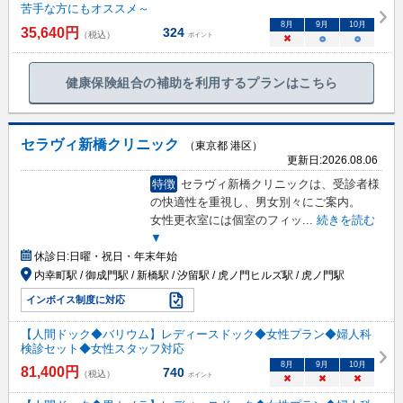
苦手な方にもオススメ～
8
月
9
月
10
月
35,640
円
324
（税込）
ポイント
×
○
○
健康保険組合の補助を利用するプランはこちら
セラヴィ新橋クリニック
（東京都 港区）
更新日:
2026.08.06
特徴
セラヴィ新橋クリニックは、受診者様
の快適性を重視し、男女別々にご案内。
女性更衣室には個室のフィッ
...
続きを読む
▼
休診日:
日曜・祝日・年末年始
内幸町駅 / 御成門駅 / 新橋駅 / 汐留駅 / 虎ノ門ヒルズ駅 / 虎ノ門駅
インボイス制度に対応
【人間ドック◆バリウム】レディースドック◆女性プラン◆婦人科
検診セット◆女性スタッフ対応
8
月
9
月
10
月
81,400
円
740
（税込）
ポイント
×
×
×