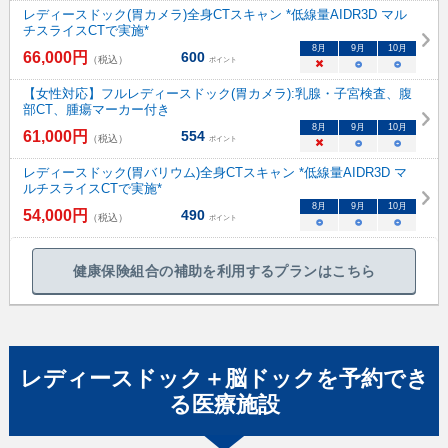
レディースドック(胃カメラ)全身CTスキャン *低線量AIDR3D マル
チスライスCTで実施*
8
月
9
月
10
月
66,000
円
600
（税込）
ポイント
×
○
○
【女性対応】フルレディースドック(胃カメラ):乳腺・子宮検査、腹
部CT、腫瘍マーカー付き
8
月
9
月
10
月
61,000
円
554
（税込）
ポイント
×
○
○
レディースドック(胃バリウム)全身CTスキャン *低線量AIDR3D マ
ルチスライスCTで実施*
8
月
9
月
10
月
54,000
円
490
（税込）
ポイント
○
○
○
健康保険組合の補助を利用するプランはこちら
レディースドック＋脳ドック
を予約でき
る
医療施設