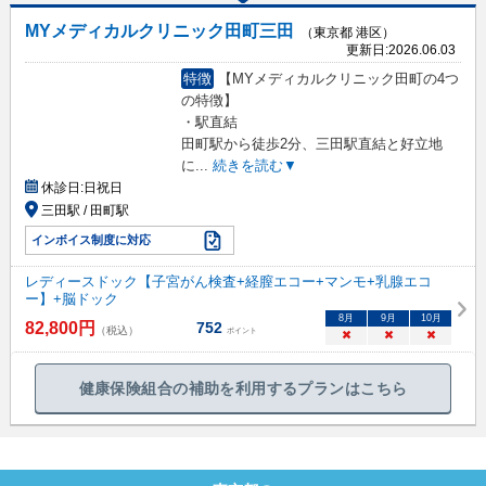
MYメディカルクリニック田町三田
（東京都 港区）
更新日:
2026.06.03
特徴
【MYメディカルクリニック田町の4つ
の特徴】
・駅直結
田町駅から徒歩2分、三田駅直結と好立地
に
...
続きを読む▼
休診日:
日祝日
三田駅 / 田町駅
インボイス制度に対応
レディースドック【子宮がん検査+経膣エコー+マンモ+乳腺エコ
ー】+脳ドック
8
月
9
月
10
月
82,800
円
752
（税込）
ポイント
×
×
×
健康保険組合の補助を利用するプランはこちら