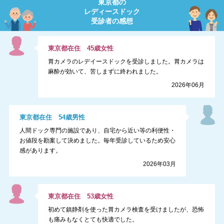
東京都
の
レディースドック
受診者の感想
東京都
在住
45
歳
女性
胃カメラのレデイースドックを受診しました。胃カメラは
麻酔が効いて、苦しまずに終われました。
2026年06月
東京都
在住
54
歳
男性
人間ドック専門の施設であり、自宅から近い等の利便性・
お値段を勘案して決めました。毎年受診しているため安心
感があります。
2026年03月
東京都
在住
53
歳
女性
初めて鎮静剤を使った胃カメラ検査を受けましたが、恐怖
も痛みもなくとても快適でした。