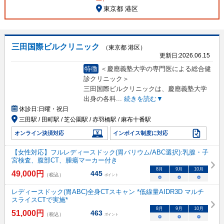
東京都 港区
三田国際ビルクリニック
（東京都 港区）
更新日:
2026.06.15
特徴
＜慶應義塾大学の専門医による総合健
診クリニック＞
三田国際ビルクリニックは、慶應義塾大学
出身の各科
...
続きを読む▼
休診日:
日曜・祝日
三田駅 / 田町駅 / 芝公園駅 / 赤羽橋駅 / 麻布十番駅
オンライン決済対応
インボイス制度に対応
【女性対応】フルレディースドック(胃バリウム/ABC選択):乳腺・子
宮検査、腹部CT、腫瘍マーカー付き
8
月
9
月
10
月
49,000
円
445
（税込）
ポイント
○
○
○
レディースドック(胃ABC)全身CTスキャン *低線量AIDR3D マルチ
スライスCTで実施*
8
月
9
月
10
月
51,000
円
463
（税込）
ポイント
○
○
○