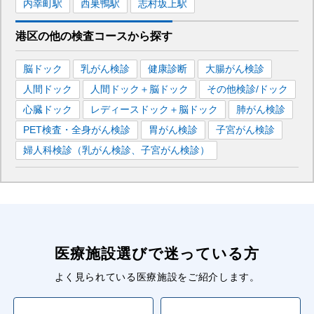
内幸町
駅
西巣鴨
駅
志村坂上
駅
港区
の
他の
検査コースから探す
脳ドック
乳がん検診
健康診断
大腸がん検診
人間ドック
人間ドック＋脳ドック
その他検診/ドック
心臓ドック
レディースドック＋脳ドック
肺がん検診
PET検査・全身がん検診
胃がん検診
子宮がん検診
婦人科検診（乳がん検診、子宮がん検診）
医療施設選びで迷っている方
よく見られている医療施設をご紹介します。