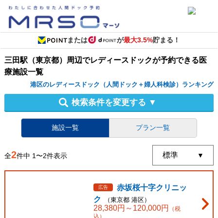
または
が
最大3.5%
貯まる！
三田駅（東京都）周辺
で
レディースドック
が予約できる
医
療施設
一覧
港区のレディースドック（人間ドック＋婦人科検診）ランキング
検索条件を変更する
▼
施設一覧
プラン一覧
2
全
件中
1
〜
2
件表示
赤坂桜十字クリニッ
広告
ク
（
東京都
港区
）
28,380
円～
120,000
円
（税
込）