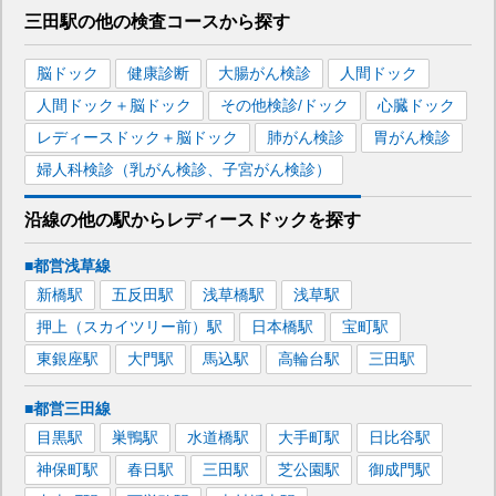
三田駅
の
他の
検査コースから探す
脳ドック
健康診断
大腸がん検診
人間ドック
人間ドック＋脳ドック
その他検診/ドック
心臓ドック
レディースドック＋脳ドック
肺がん検診
胃がん検診
婦人科検診（乳がん検診、子宮がん検診）
沿線の他の駅から
レディースドックを
探す
■都営浅草線
新橋
駅
五反田
駅
浅草橋
駅
浅草
駅
押上（スカイツリー前）
駅
日本橋
駅
宝町
駅
東銀座
駅
大門
駅
馬込
駅
高輪台
駅
三田
駅
■都営三田線
目黒
駅
巣鴨
駅
水道橋
駅
大手町
駅
日比谷
駅
神保町
駅
春日
駅
三田
駅
芝公園
駅
御成門
駅