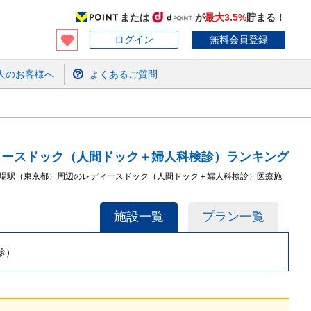
または
が
最大3.5%
貯まる！
ログイン
無料会員登録
人のお客様へ
よくあるご質問
ィースドック（人間ドック＋婦人科検診）ランキング
技場駅（東京都）周辺のレディースドック（人間ドック＋婦人科検診）医療施
施設一覧
プラン一覧
診）