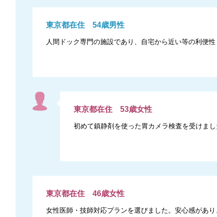
東京都
在住
54
歳
男性
人間ドック専門の施設であり、自宅から近い等の利便性
東京都
在住
53
歳
女性
初めて鎮静剤を使った胃カメラ検査を受けまし
東京都
在住
46
歳
女性
女性医師・技師対応プランを選びました。安心感があり