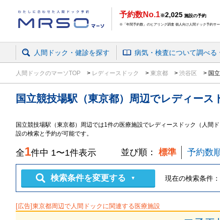
予約数No.1
2,025
※
施設の予約
※「年間予約数」のヒアリング調査 個人向け人間ドック予約サービ
人間ドック・健診を探す
病気・検査
について
調べる
人間ドックのマーソTOP
レディースドック
東京都
渋谷区
国立
国立競技場駅（東京都）周辺
で
レディース
国立競技場駅（東京都）周辺では1件の医療施設でレディースドック（人間ド
設の検索と予約が可能です。
1
並び順：
標準
予約数
全
件中
1
〜
1
件表示
検索条件を変更する
現在の検索条件：
▼
[広告]
東京都
周辺で人間ドックに関連する医療施設