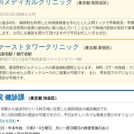
川メディカルクリニック
（
東京都
世田谷区
）
川3-15-1曽根ビル5F
り徒歩3分。 鎮静剤を利用した内視鏡検査を中心とした人間ドックで早期発見・早
の方の生活習慣の改善に総合的に取り組んでいくことなどで地域の皆様が笑顔で健
します。土日にも健診を受けて頂けますので平日お忙しい方もぜひ。
ァーストタワークリニック
（
東京都
新宿区
）
西新宿駅 / 都庁前駅
新宿5丁目1-1住友不動産新宿ファーストタワー 4階
規開院。新宿野村ビルクリニックの新規移転開院となります。 MRI・CT・内視鏡・
希望に合わせた人間ドックコースのご提案が可能です。 また、男女別フロアになり
受診が可能です。
院 健診課
（東京都 渋谷区）
ヶ谷駅から徒歩3分という好立地に位置した病院併設の健診施設です。
、月に
1回日曜日の受診が可能ですので、平日お忙しい方でも検査が受けやすくなっ
続きを読む▼
祝日・年末年始 ※第2・4土曜日、月に一度日曜日の検査実施日あり