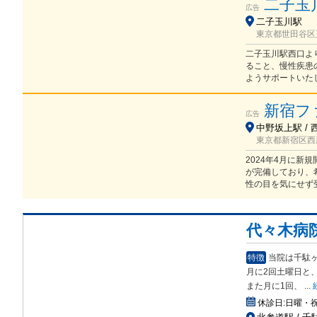
二子玉
広告
二子玉川駅
東京都世田谷区玉
二子玉川駅西口よ
ること、慢性疾患
ようサポートいた
新宿フ
広告
中野坂上駅 / 
東京都新宿区西
2024年4月に新
が完備しており、
性の目を気にせず
代々木病
特徴
当院は千駄
月に2回土曜日と
また月に1回、
...
休診日:
日曜・