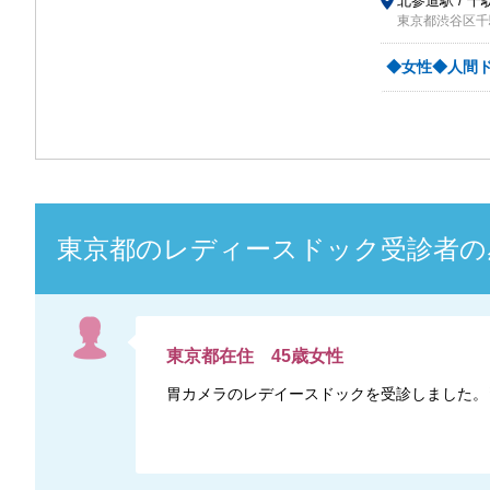
北参道駅 / 千
東京都渋谷区千駄
◆女性◆人間
東京都
の
レディースドック
受診者の
東京都
在住
45
歳
女性
胃カメラのレデイースドックを受診しました。