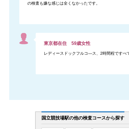
の検査も嫌な感じは全くなかったです。
東京都
在住
59
歳
女性
レディースドックフルコ―ス、2時間程ですべ
国立競技場駅
の
他の
検査コースから探す