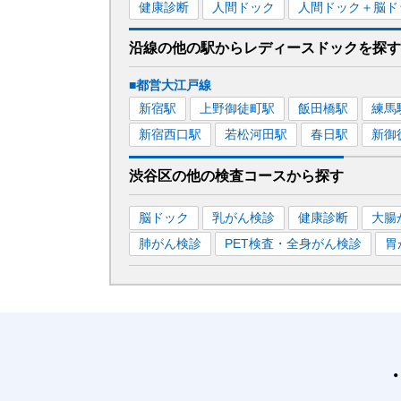
健康診断
人間ドック
人間ドック＋脳ド
沿線の他の駅から
レディースドックを
探す
■都営大江戸線
新宿
駅
上野御徒町
駅
飯田橋
駅
練馬
新宿西口
駅
若松河田
駅
春日
駅
新御
渋谷区
の
他の
検査コースから探す
脳ドック
乳がん検診
健康診断
大腸
肺がん検診
PET検査・全身がん検診
胃