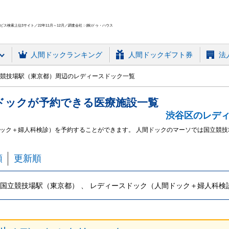
ス検索上位3サイト／22年11月～12月／調査会社：(株)ドゥ・ハウス
人間ドック
ランキング
人間ドックギフト券
法
競技場駅（東京都）周辺のレディースドック一覧
ドック
が予約できる
医療施設
一覧
渋谷区のレデ
ック＋婦人科検診）を予約することができます。 人間ドックのマーソでは国立競
順
更新順
国立競技場駅（東京都） 、 レディースドック（人間ドック＋婦人科検