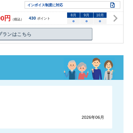
インボイス制度に対応
8
月
9
月
10
月
00
円
430
ポイント
（税込）
○
○
○
プランはこちら
2026年06月