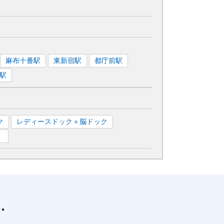
麻布十番
駅
東新宿
駅
都庁前
駅
駅
ク
レディースドック＋脳ドック
）