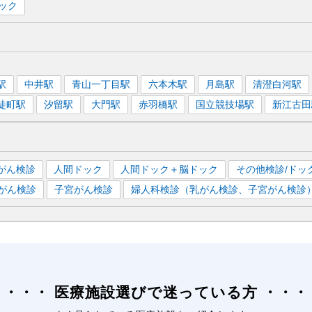
ック
駅
中井
駅
青山一丁目
駅
六本木
駅
月島
駅
清澄白河
駅
徒町
駅
汐留
駅
大門
駅
赤羽橋
駅
国立競技場
駅
新江古田
がん検診
人間ドック
人間ドック＋脳ドック
その他検診/ドッ
がん検診
子宮がん検診
婦人科検診（乳がん検診、子宮がん検診
医療施設選びで迷っている方