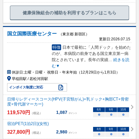
健康保険組合の補助を利用するプランはこちら
国立国際医療センター
（東京都 新宿区）
更新日:
2026.07.15
特徴
日本で最初に「人間ドック」を始めた
のが、本病院の前身である国立東京第一病
院とされています。長年の実績
...
続きを読
む▼
休診日:
土曜・日曜・ 祝祭日・年末年始（12月29日から1月3日）
早稲田駅 / 若松河田駅
インボイス制度に対応
日帰りレディースコース(HPV(子宮頸がん)+乳ドック+胸部CT+骨密
度+骨代謝マーカー)
8
月
9
月
10
月
119,570
円
1,087
（税込）
ポイント
○
○
○
宿泊PET(1泊2日)(女性)
8
月
9
月
10
月
327,800
円
2,980
（税込）
ポイント
○
○
○