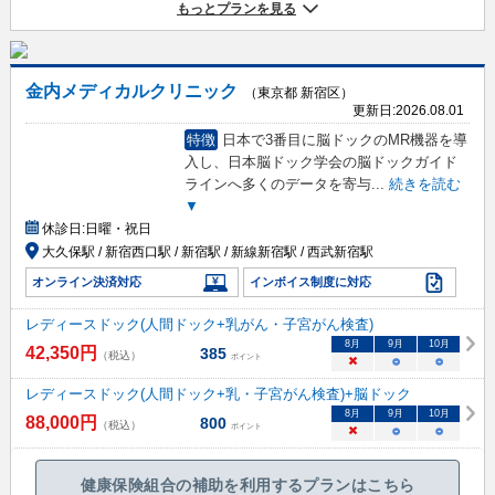
もっとプランを見る
金内メディカルクリニック
（東京都 新宿区）
更新日:
2026.08.01
特徴
日本で3番目に脳ドックのMR機器を導
入し、日本脳ドック学会の脳ドックガイド
ラインへ多くのデータを寄与
...
続きを読む
▼
休診日:
日曜・祝日
大久保駅 / 新宿西口駅 / 新宿駅 / 新線新宿駅 / 西武新宿駅
オンライン決済対応
インボイス制度に対応
レディースドック(人間ドック+乳がん・子宮がん検査)
8
月
9
月
10
月
42,350
円
385
（税込）
ポイント
×
○
○
レディースドック(人間ドック+乳・子宮がん検査)+脳ドック
8
月
9
月
10
月
88,000
円
800
（税込）
ポイント
×
○
○
健康保険組合の補助を利用するプランはこちら