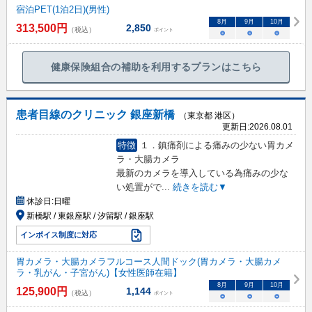
宿泊PET(1泊2日)(男性)
8
月
9
月
10
月
313,500
円
2,850
（税込）
ポイント
○
○
○
健康保険組合の補助を利用するプランはこちら
患者目線のクリニック 銀座新橋
（東京都 港区）
更新日:
2026.08.01
特徴
１．鎮痛剤による痛みの少ない胃カメ
ラ・大腸カメラ
最新のカメラを導入している為痛みの少な
い処置がで
...
続きを読む▼
休診日:
日曜
新橋駅 / 東銀座駅 / 汐留駅 / 銀座駅
インボイス制度に対応
胃カメラ・大腸カメラフルコース人間ドック(胃カメラ・大腸カメ
ラ・乳がん・子宮がん)【女性医師在籍】
8
月
9
月
10
月
125,900
円
1,144
（税込）
ポイント
○
○
○