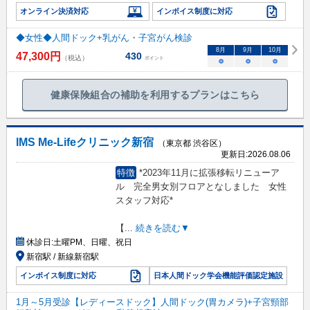
オンライン決済対応
インボイス制度に対応
◆女性◆人間ドック+乳がん・子宮がん検診
8
月
9
月
10
月
47,300
円
430
（税込）
ポイント
○
○
○
健康保険組合の補助を利用するプランはこちら
IMS Me-Lifeクリニック新宿
（東京都 渋谷区）
更新日:
2026.08.06
特徴
*2023年11月に拡張移転リニューア
ル 完全男女別フロアとなしました 女性
スタッフ対応*
【
...
続きを読む▼
休診日:
土曜PM、日曜、祝日
新宿駅 / 新線新宿駅
インボイス制度に対応
日本人間ドック学会機能評価認定施設
1月～5月受診【レディースドック】人間ドック(胃カメラ)+子宮頸部