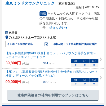
東京ミッドタウンクリニック
（東京都 港区）
更新日:
2026.05.22
特徴
当クリニックの人間ドックでは、病気
の早期発見・予防のため、きめ細やかな健
診を提供いたします。
ご受
...
続きを読む▼
休診日:
-
乃木坂駅 / 六本木一丁目駅 / 六本木駅
インボイス制度に対応
日本人間ドック学会機能評価認定施設
【婦人科検査付/胃ABC検査】胃カメラ・バリウムが苦手な女性へ
レディースエントリードック
8
月
9
月
10
月
39,800
円
361
（税込）
ポイント
○
○
○
【3Dマンモ/乳腺超音波/婦人科検査付】女性特有の病気もしっかり
検査 レディースドック(胃バリウム)
8
月
9
月
10
月
99,000
円
900
（税込）
ポイント
○
○
○
健康保険組合の補助を利用するプランはこちら