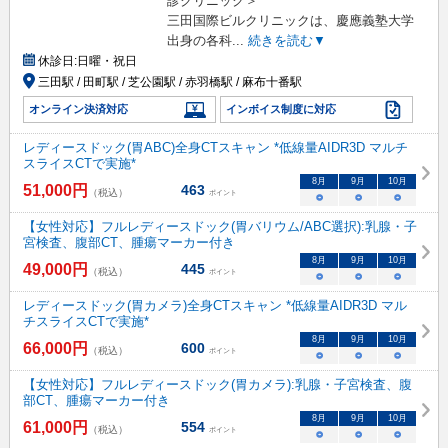
診クリニック＞
三田国際ビルクリニックは、慶應義塾大学
出身の各科
...
続きを読む▼
休診日:
日曜・祝日
三田駅 / 田町駅 / 芝公園駅 / 赤羽橋駅 / 麻布十番駅
オンライン決済対応
インボイス制度に対応
レディースドック(胃ABC)全身CTスキャン *低線量AIDR3D マルチ
スライスCTで実施*
8
月
9
月
10
月
51,000
円
463
（税込）
ポイント
○
○
○
【女性対応】フルレディースドック(胃バリウム/ABC選択):乳腺・子
宮検査、腹部CT、腫瘍マーカー付き
8
月
9
月
10
月
49,000
円
445
（税込）
ポイント
○
○
○
レディースドック(胃カメラ)全身CTスキャン *低線量AIDR3D マル
チスライスCTで実施*
8
月
9
月
10
月
66,000
円
600
（税込）
ポイント
○
○
○
【女性対応】フルレディースドック(胃カメラ):乳腺・子宮検査、腹
部CT、腫瘍マーカー付き
8
月
9
月
10
月
61,000
円
554
（税込）
ポイント
○
○
○