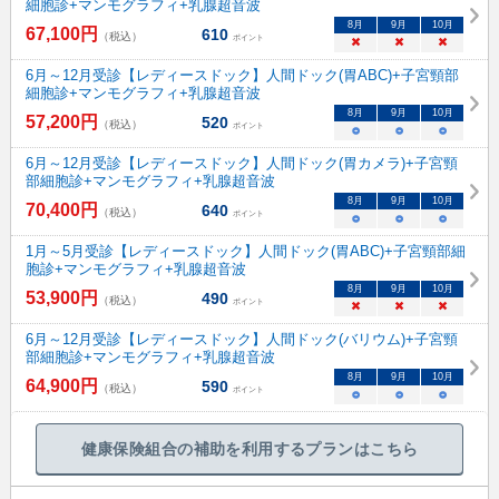
細胞診+マンモグラフィ+乳腺超音波
8
月
9
月
10
月
67,100
円
610
（税込）
ポイント
×
×
×
6月～12月受診【レディースドック】人間ドック(胃ABC)+子宮頸部
細胞診+マンモグラフィ+乳腺超音波
8
月
9
月
10
月
57,200
円
520
（税込）
ポイント
○
○
○
6月～12月受診【レディースドック】人間ドック(胃カメラ)+子宮頸
部細胞診+マンモグラフィ+乳腺超音波
8
月
9
月
10
月
70,400
円
640
（税込）
ポイント
○
○
○
1月～5月受診【レディースドック】人間ドック(胃ABC)+子宮頸部細
胞診+マンモグラフィ+乳腺超音波
8
月
9
月
10
月
53,900
円
490
（税込）
ポイント
×
×
×
6月～12月受診【レディースドック】人間ドック(バリウム)+子宮頸
部細胞診+マンモグラフィ+乳腺超音波
8
月
9
月
10
月
64,900
円
590
（税込）
ポイント
○
○
○
健康保険組合の補助を利用するプランはこちら