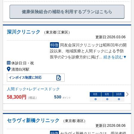
健康保険組合の補助を利用するプランはこちら
深川クリニック
（東京都 江東区）
更新日:
2026.03.06
特徴
同友会深川クリニックは昭和31年の開
設以来、地域医療と人間ドックによる予防
医学の2つを診療方針に掲げ
...
続きを読む▼
休診日:
日・祝
清澄白河駅
インボイス制度に対応
人間ドック+レディースドック
8
月
9
月
10
月
58,300
円
530
（税込）
ポイント
○
○
○
セラヴィ新橋クリニック
（東京都 港区）
更新日:
2026.08.06
特徴
セラヴィ新橋クリニックは、受診者様