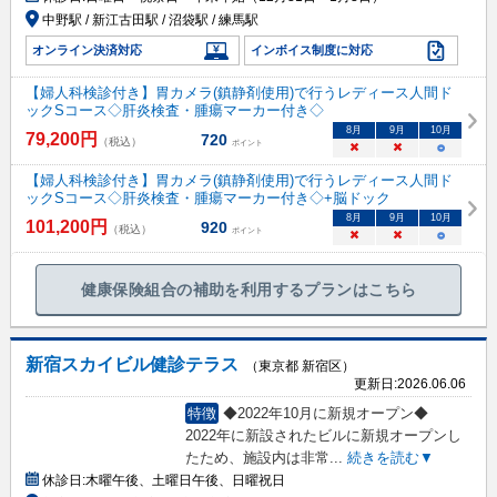
中野駅 / 新江古田駅 / 沼袋駅 / 練馬駅
オンライン決済対応
インボイス制度に対応
【婦人科検診付き】胃カメラ(鎮静剤使用)で行うレディース人間ド
ックSコース◇肝炎検査・腫瘍マーカー付き◇
8
月
9
月
10
月
79,200
円
720
（税込）
ポイント
×
×
○
【婦人科検診付き】胃カメラ(鎮静剤使用)で行うレディース人間ド
ックSコース◇肝炎検査・腫瘍マーカー付き◇+脳ドック
8
月
9
月
10
月
101,200
円
920
（税込）
ポイント
×
×
○
健康保険組合の補助を利用するプランはこちら
新宿スカイビル健診テラス
（東京都 新宿区）
更新日:
2026.06.06
特徴
◆2022年10月に新規オープン◆
2022年に新設されたビルに新規オープンし
たため、施設内は非常
...
続きを読む▼
休診日:
木曜午後、土曜日午後、日曜祝日