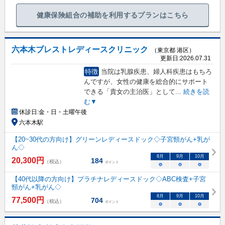
健康保険組合の補助を利用するプランはこちら
六本木ブレストレディースクリニック
（東京都 港区）
更新日:
2026.07.31
特徴
当院は乳腺疾患、婦人科疾患はもちろ
んですが、女性の健康を総合的にサポート
できる「貴女の主治医」として
...
続きを読
む▼
休診日:
金・日・土曜午後
六本木駅
【20~30代の方向け】グリーンレディースドック◇子宮頸がん+乳が
ん◇
8
月
9
月
10
月
20,300
円
184
（税込）
ポイント
○
○
○
【40代以降の方向け】プラチナレディースドック◇ABC検査+子宮
頸がん+乳がん◇
8
月
9
月
10
月
77,500
円
704
（税込）
ポイント
○
○
○