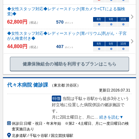
◆女性スタッフ対応◆レディースドック(胃カメラ+CTによる脳検
査)◆
8
月
9
月
10
月
62,800
円
570
（税込）
ポイント
○
○
○
◆女性スタッフ対応◆レディースドック(胃バリウム)乳がん・子宮
がん検査付き◆
8
月
9
月
10
月
44,800
円
407
（税込）
ポイント
○
○
○
健康保険組合の補助を利用するプランはこちら
代々木病院 健診課
（東京都 渋谷区）
更新日:
2026.07.31
特徴
当院は千駄ヶ谷駅から徒歩3分という
好立地に位置した病院併設の健診施設で
す。
月に2回土曜日と、月に
...
続きを読む▼
休診日:
日曜・祝日・年末年始 ※第2・4土曜日、月に一度日曜日の検
査実施日あり
北参道駅 / 千駄ケ谷駅 / 国立競技場駅