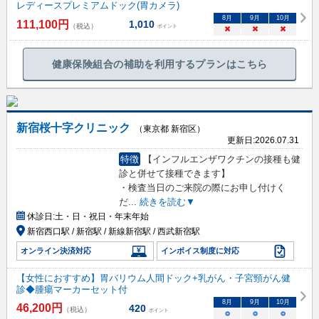
レディースプレミアムドック(胃カメラ)
8
月
9
月
10
月
111,100
円
1,010
（税込）
ポイント
×
×
×
健康保険組合の補助を利用するプランはこちら
新宿桜十字クリニック
（東京都 新宿区）
更新日:
2026.07.31
特徴
【インフルエンザワクチンの接種も健
診と併せて接種できます】
・検査当日のご来院の際にお申し付けく
だ
...
続きを読む▼
休診日:
土・日・祝日・年末年始
新宿西口駅 / 新宿駅 / 新線新宿駅 / 西武新宿駅
オンライン決済対応
インボイス制度に対応
【女性におすすめ】胃バリウム人間ドック+乳がん・子宮頸がん健
診◆腫瘍マーカーセット付
8
月
9
月
10
月
46,200
円
420
（税込）
ポイント
○
○
○