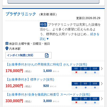
プラザクリニック
（東京都 港区）
更新日:
2026.05.29
特徴
プラザクリニックでは充実した設備を
活かし、より多くの要望に応えられるよ
う、標準的な人間ドックをはじめ
...
続きを
読む▼
休診日:
土曜午後・日曜日・祝日
六本木駅
インボイス制度に対応
【お食事券付き/がんの早期発見に特化!】がんドック(女性)
8
月
9
月
10
月
176,000
円
1,600
（税込）
ポイント
×
○
○
【お食事券付き】標準ドック(女性)
8
月
9
月
10
月
101,200
円
920
（税込）
ポイント
○
○
○
【お食事券付き/全身を徹底的に検査!】スーパードック(女性)
8
月
9
月
10
月
330,000
円
3,000
（税込）
ポイント
×
○
○