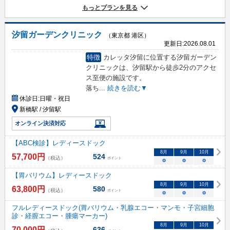
もっとプランを見る
汐留ガーデンクリニック
（東京都 港区）
更新日:
2026.08.01
特徴
カレッタ汐留に位置する汐留ガーデン
クリニックは、汐留駅から徒歩2分のアクセ
ス至便の施設です。
落ち
...
続きを読む▼
休診日:
日曜・祝日
新橋駅 / 汐留駅
オンライン決済対応
【ABC検診】レディースドック
8
月
9
月
10
月
57,700
円
524
（税込）
ポイント
○
○
○
【胃バリウム】レディースドック
8
月
9
月
10
月
63,800
円
580
（税込）
ポイント
○
○
○
フルレディースドック(胃バリウム・乳腺エコー・マンモ・子宮細胞
診・経膣エコー・腫瘍マーカー)
8
月
9
月
10
月
70,000
円
636