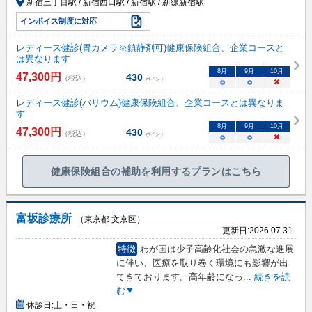
新宿三丁目駅 / 新宿西口駅 / 新宿駅 / 新線新宿駅
インボイス制度に対応
レディース健診(胃カメラ※鎮静剤可)健康保険組合、企業コースと
は異なります
8
月
9
月
10
月
47,300
円
430
（税込）
ポイント
○
○
×
レディース健診(バリウム)健康保険組合、企業コースとは異なりま
す
8
月
9
月
10
月
47,300
円
430
（税込）
ポイント
○
○
×
健康保険組合の補助を利用するプランはこちら
富坂診療所
（東京都 文京区）
更新日:
2026.07.31
特徴
わが国は少子高齢化社会の急激な進展
に伴い、医療を取り巻く環境にも影響が出
てきております。高年齢になっ
...
続きを読
む▼
休診日:
土・日・祝