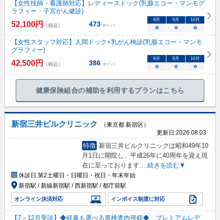
【女性技師・看護師対応】レディースドック(乳腺エコー・マンモグ
ラフィー・子宮がん健診)
8
月
9
月
10
月
52,100
円
473
（税込）
ポイント
○
○
○
【女性スタッフ対応】人間ドック+乳がん検診(乳腺エコー・マンモ
グラフィー)
8
月
9
月
10
月
42,500
円
386
（税込）
ポイント
○
○
○
健康保険組合の補助を利用するプランはこちら
新宿三井ビルクリニック
（東京都 新宿区）
更新日:
2026.08.03
特徴
新宿三井ビルクリニックは昭和49年10
月1日に開院し、平成26年に40周年を迎え現
在に至っております
...
続きを読む▼
休診日:
第2土曜日・日曜日・祝日・年末年始
新宿駅 / 新線新宿駅 / 西新宿駅 / 都庁前駅
オンライン決済対応
インボイス制度に対応
【7～12月受診】◆経鼻も選べる胃検査内視鏡◆ プレミアムレデ