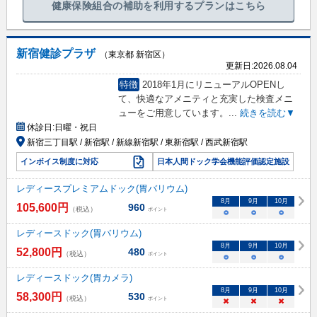
健康保険組合の補助を利用するプランはこちら
新宿健診プラザ
（東京都 新宿区）
更新日:
2026.08.04
特徴
2018年1月にリニューアルOPENし
て、快適なアメニティと充実した検査メニ
ューをご用意しています。
...
続きを読む▼
休診日:
日曜・祝日
新宿三丁目駅 / 新宿駅 / 新線新宿駅 / 東新宿駅 / 西武新宿駅
インボイス制度に対応
日本人間ドック学会機能評価認定施設
レディースプレミアムドック(胃バリウム)
8
月
9
月
10
月
105,600
円
960
（税込）
ポイント
○
○
○
レディースドック(胃バリウム)
8
月
9
月
10
月
52,800
円
480
（税込）
ポイント
○
○
○
レディースドック(胃カメラ)
8
月
9
月
10
月
58,300
円
530
（税込）
ポイント
×
×
×