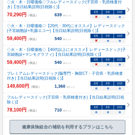
◇火・木・日曜価格◇フルレディースドック(子宮癌・乳癌検査付
き)【当日結果説明(日祝除く)】
8
月
9
月
10
月
70,290
円
639
（税込）
ポイント
×
○
○
◇火・木・日曜価格◇【20代・30代にオススメ】レディースドック
(子宮細胞診+乳腺エコー)【当日結果説明(日祝除く)】
8
月
9
月
10
月
59,400
円
540
（税込）
ポイント
×
○
○
◇火・木・日曜価格◇【40代以上にオススメ】レディースドック(子
宮細胞診+マンモグラフィ)【当日結果説明(日祝除く)】
8
月
9
月
10
月
59,400
円
540
（税込）
ポイント
×
○
○
プレミアムレディースドック(脳専門・胸部CT・子宮癌・乳癌検査
付き)【当日結果説明(日祝除く)】
8
月
9
月
10
月
149,600
円
1,360
（税込）
ポイント
○
○
○
フルレディースドック(子宮癌・乳癌検査付き)【当日結果説明(日祝
除く)】
8
月
9
月
10
月
78,100
円
710
（税込）
ポイント
○
○
○
健康保険組合の補助を利用するプランはこちら