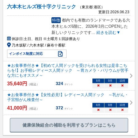
六本木ヒルズ桜十字クリニック
（東京都 港区）
更新日:
2026.06.23
特徴
都内でも有数のランドマークである六
本木ヒルズ6階に、2026年3月にOPENした
新しいクリニックです
...
続きを読む▼
休診日:
土日、祝日 ※土曜月１回診療あり
乃木坂駅 / 六本木駅 / 麻布十番駅
インボイス制度に対応
★お食事券付き★【初めて人間ドックを受けられる女性は是非こち
らを!】お手軽レディース人間ドック ～胃カメラ・バリウムが苦手
な方にもオススメ～
8
月
9
月
10
月
35,640
円
324
（税込）
ポイント
×
×
×
★お食事券付き★【女性必見!】レディース人間ドック ～乳がん・
子宮頸がん検査付～
8
月
9
月
10
月
41,000
円
372
（税込）
ポイント
×
×
×
健康保険組合の補助を利用するプランはこちら