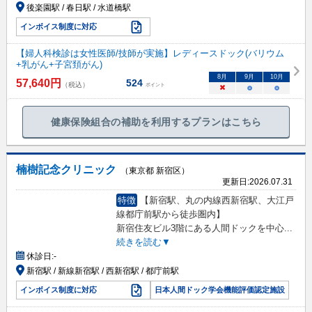
後楽園駅 / 春日駅 / 水道橋駅
インボイス制度に対応
【婦人科検診は女性医師/技師が実施】レディースドック(バリウム
+乳がん+子宮頚がん)
8
月
9
月
10
月
57,640
円
524
（税込）
ポイント
×
○
○
健康保険組合の補助を利用するプランはこちら
楠樹記念クリニック
（東京都 新宿区）
更新日:
2026.07.31
特徴
【新宿駅、丸の内線西新宿駅、大江戸
線都庁前駅から徒歩圏内】
新宿住友ビル3階にある人間ドックを中心
...
続きを読む▼
休診日:
-
新宿駅 / 新線新宿駅 / 西新宿駅 / 都庁前駅
インボイス制度に対応
日本人間ドック学会機能評価認定施設