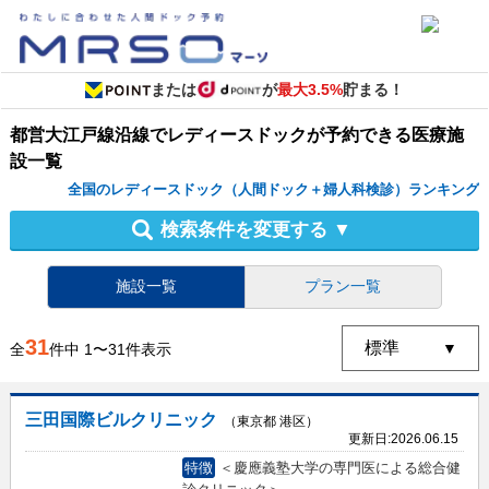
または
が
最大3.5%
貯まる！
都営大江戸線沿線
で
レディースドック
が予約できる
医療施
設
一覧
全国のレディースドック（人間ドック＋婦人科検診）ランキング
検索条件を変更する
▼
施設一覧
プラン一覧
31
全
件中
1
〜
31
件表示
三田国際ビルクリニック
（東京都 港区）
更新日:
2026.06.15
特徴
＜慶應義塾大学の専門医による総合健