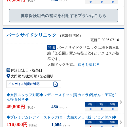
（税込）
ポイント
○
○
○
健康保険組合の補助を利用するプランはこちら
パークサイドクリニック
（東京都 港区）
更新日:
2026.07.16
特徴
パークサイドクリニックは地下鉄三田
線「芝公園」駅から徒歩2分とアクセスが抜
群です。
人間ドックを始
...
続きを読む▼
休診日:
土日・祝祭日
大門駅 / 浜松町駅 / 芝公園駅
インボイス制度に対応
◆女性スタッフ対応◆レディースドック(胃カメラ)乳がん・子宮が
ん検査付き◆
8
月
9
月
10
月
49,600
円
450
（税込）
ポイント
○
○
○
◆プレミアムレディースドック(胃・大腸カメラ+脳+アミノ付き)◆
8
月
9
月
10
月
116,000
円
1,054
（税込）
ポイント
×
○
○