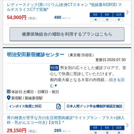
レディースドック(胃バリウム)全身CTスキャン *低線量AIDR3D マ
ルチスライスCTで実施*
8
月
9
月
10
月
54,000
円
490
（税込）
ポイント
○
○
○
健康保険組合の補助を利用するプランはこちら
明治安田新宿健診センター
（東京都 渋谷区）
更新日:
2026.07.30
特徴
男女別の広々とした健診フロアで、安
心して快適に受診していただけます。
都内最大級となる８室の内視鏡
...
続きを読
む▼
休診日:
土曜日・日曜日・祝日
新宿駅 / 新線新宿駅
インボイス制度に対応
日本人間ドック学会機能評価認定施設
胃の検査が苦手な方の生活習慣病健診*ライトプラン・プラス+(婦人
科・乳がんエコー付き)【女性】*
8
月
9
月
10
月
29,150
円
265
（税込）
ポイント
○
○
○