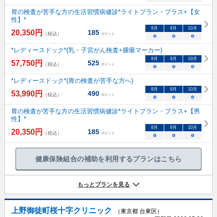
胃の検査が苦手な方の生活習慣病健診*ライトプラン・プラス+【女
性】*
8
月
9
月
10
月
20,350
円
185
（税込）
ポイント
○
○
○
*レディースドック*(乳・子宮がん検査+腫瘍マーカー)
8
月
9
月
10
月
57,750
円
525
（税込）
ポイント
○
○
○
*レディースドック*(胃の検査が苦手な方へ)
8
月
9
月
10
月
53,990
円
490
（税込）
ポイント
○
○
○
胃の検査が苦手な方の生活習慣病健診*ライトプラン・プラス+【男
性】*
8
月
9
月
10
月
20,350
円
185
（税込）
ポイント
○
○
○
健康保険組合の補助を利用するプランはこちら
もっとプランを見る
上野御徒町桜十字クリニック
（東京都 台東区）