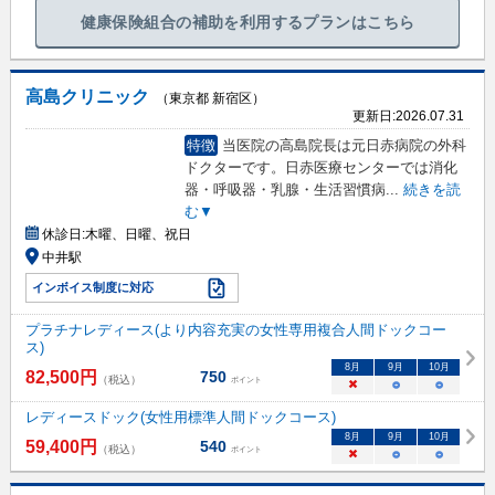
健康保険組合の補助を利用するプランはこちら
高島クリニック
（東京都 新宿区）
更新日:
2026.07.31
特徴
当医院の高島院長は元日赤病院の外科
ドクターです。日赤医療センターでは消化
器・呼吸器・乳腺・生活習慣病
...
続きを読
む▼
休診日:
木曜、日曜、祝日
中井駅
インボイス制度に対応
プラチナレディース(より内容充実の女性専用複合人間ドックコー
ス)
8
月
9
月
10
月
82,500
円
750
（税込）
ポイント
×
○
○
レディースドック(女性用標準人間ドックコース)
8
月
9
月
10
月
59,400
円
540
（税込）
ポイント
×
○
○