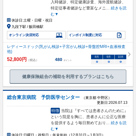
入時健診、特定健康診査、海外渡航健診、
特定従事者健診など豊富なメニ
...
続きを読
む▼
休診日:
土曜・日曜・祝日
九段下駅 / 飯田橋駅
オンライン決済対応
インボイス制度に対応
レディースドック(乳がん検診+子宮がん検診+骨盤腔MRI+血液検査
他)
8
月
9
月
10
月
52,800
円
480
（税込）
ポイント
○
○
○
健康保険組合の補助を利用するプランはこちら
総合東京病院 予防医学センター
（東京都 中野区）
更新日:
2026.07.13
特徴
当院は『すべては患者さんのために』
という院是を胸に、患者さんに公正な医療
を提供するよう毎日努めており
...
続きを読
む▼
休診日:
日曜日・祝祭日・年末年始（12月31日～1月3日）