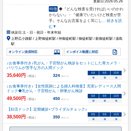
更新日:
2026.05.26
特徴
◆『どんな検査を受ければいいのかわ
からない』・『健康でいたいけど検査が苦
手』そんなお言葉をよく耳にし
...
続きを読
む▼
休診日:
土・日・祝日・年末年始
上野広小路駅 / 上野御徒町駅 / 仲御徒町駅 / 御徒町駅 / 新御徒町駅 / 湯島
駅
オンライン決済対応
インボイス制度に対応
♪お食事券付き♪乳がん・子宮頸がん検診をセットにした胃カメラ・
バリウムが苦手な方の人間ドック
8
月
9
月
10
月
35,640
円
324
（税込）
ポイント
○
○
○
♪お食事券付き♪【女性医師による婦人科検査】充実レディース人間
ドック◆乳がん・子宮頸がん・卵巣がん検診
8
月
9
月
10
月
49,500
円
450
（税込）
ポイント
○
○
○
【妊活ドック】定期健診+ブライダルチェック♪
8
月
9
月
10
月
38,500
円
350
（税込）
ポイント
○
○
○