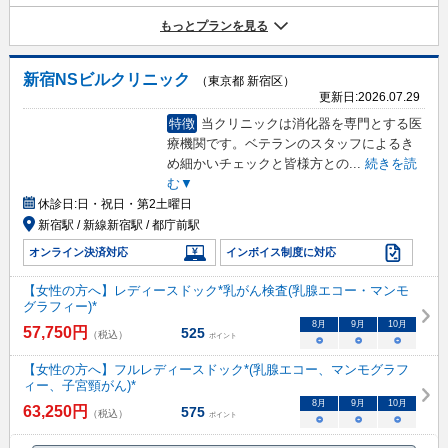
もっとプランを見る
新宿NSビルクリニック
（東京都 新宿区）
更新日:
2026.07.29
特徴
当クリニックは消化器を専門とする医
療機関です。ベテランのスタッフによるき
め細かいチェックと皆様方との
...
続きを読
む▼
休診日:
日・祝日・第2土曜日
新宿駅 / 新線新宿駅 / 都庁前駅
オンライン決済対応
インボイス制度に対応
【女性の方へ】レディースドック*乳がん検査(乳腺エコー・マンモ
グラフィー)*
8
月
9
月
10
月
57,750
円
525
（税込）
ポイント
○
○
○
【女性の方へ】フルレディースドック*(乳腺エコー、マンモグラフ
ィー、子宮頸がん)*
8
月
9
月
10
月
63,250
円
575
（税込）
ポイント
○
○
○