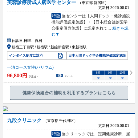
芙蓉診療所成人病医学センター
（東京都 新宿区）
更新日:
2026.08.01
特徴
当センターは【人間ドック・健診施設
機能評価認定施設】・【日本総合健診医学
会指定優良施設】に認定されて
...
続きを読
む▼
休診日:
日曜、祝日
新宿三丁目駅 / 新宿駅 / 新線新宿駅 / 東新宿駅
インボイス制度に対応
日本人間ドック学会機能評価認定施設
一泊コース女性(バリウム)
8
月
9
月
10
月
96,800
円
880
（税込）
ポイント
○
○
○
健康保険組合の補助を利用するプランはこちら
九段クリニック
（東京都 千代田区）
更新日:
2026.08.01
特徴
当クリニックでは、定期健康診断、雇