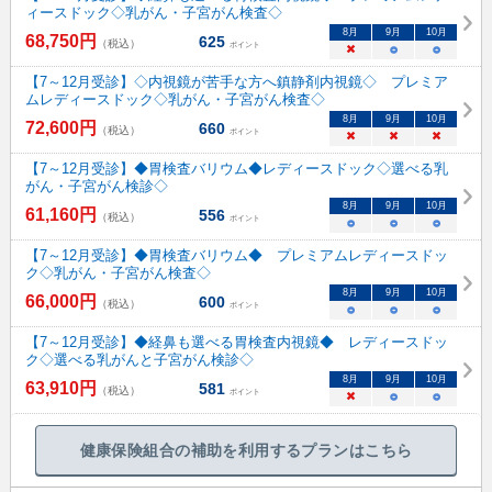
ィースドック◇乳がん・子宮がん検査◇
8
月
9
月
10
月
68,750
円
625
（税込）
ポイント
×
○
○
【7～12月受診】◇内視鏡が苦手な方へ鎮静剤内視鏡◇ プレミア
ムレディースドック◇乳がん・子宮がん検査◇
8
月
9
月
10
月
72,600
円
660
（税込）
ポイント
×
×
×
【7～12月受診】◆胃検査バリウム◆レディースドック◇選べる乳
がん・子宮がん検診◇
8
月
9
月
10
月
61,160
円
556
（税込）
ポイント
○
○
○
【7～12月受診】◆胃検査バリウム◆ プレミアムレディースドッ
ク◇乳がん・子宮がん検査◇
8
月
9
月
10
月
66,000
円
600
（税込）
ポイント
○
○
○
【7～12月受診】◆経鼻も選べる胃検査内視鏡◆ レディースドッ
ク◇選べる乳がんと子宮がん検診◇
8
月
9
月
10
月
63,910
円
581
（税込）
ポイント
×
○
○
健康保険組合の補助を利用するプランはこちら