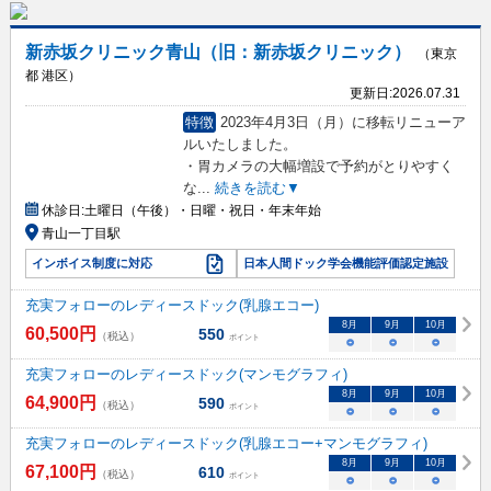
新赤坂クリニック青山（旧：新赤坂クリニック）
（東京
都 港区）
更新日:
2026.07.31
特徴
2023年4月3日（月）に移転リニューア
ルいたしました。
・胃カメラの大幅増設で予約がとりやすく
な
...
続きを読む▼
休診日:
土曜日（午後）・日曜・祝日・年末年始
青山一丁目駅
インボイス制度に対応
日本人間ドック学会機能評価認定施設
充実フォローのレディースドック(乳腺エコー)
8
月
9
月
10
月
60,500
円
550
（税込）
ポイント
○
○
○
充実フォローのレディースドック(マンモグラフィ)
8
月
9
月
10
月
64,900
円
590
（税込）
ポイント
○
○
○
充実フォローのレディースドック(乳腺エコー+マンモグラフィ)
8
月
9
月
10
月
67,100
円
610
（税込）
ポイント
○
○
○