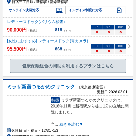
新宿三丁目駅 / 新宿駅 / 新線新宿駅
オンライン決済対応
インボイス制度に対応
レディースドック(バリウム検査)
8
月
9
月
10
月
90,000
円
818
（税込）
ポイント
×
×
×
[女性におすすめ] レディースドック(胃カメラ)
8
月
9
月
10
月
95,500
円
868
（税込）
ポイント
×
×
×
健康保険組合の補助を利用するプランはこちら
ミラザ新宿つるかめクリニック
（東京都 新宿区）
更新日:
2026.03.01
特徴
ミラザ新宿つるかめクリニックは、
2018年11月に新宿駅から徒歩1分の立地に開
院しました。
当
...
続きを読む▼
休診日:
日・祝日・12/31~1/3