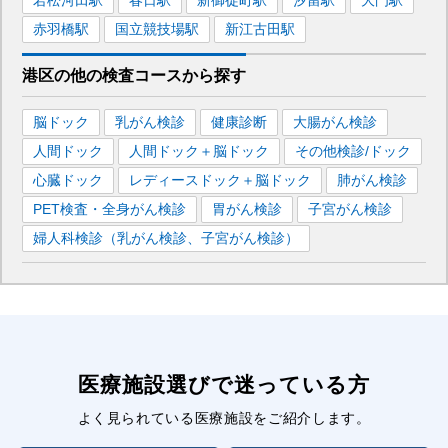
赤羽橋
駅
国立競技場
駅
新江古田
駅
港区
の
他の
検査コースから探す
脳ドック
乳がん検診
健康診断
大腸がん検診
人間ドック
人間ドック＋脳ドック
その他検診/ドック
心臓ドック
レディースドック＋脳ドック
肺がん検診
PET検査・全身がん検診
胃がん検診
子宮がん検診
婦人科検診（乳がん検診、子宮がん検診）
医療施設選びで迷っている方
よく見られている医療施設をご紹介します。