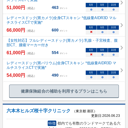
8
月
9
月
10
月
51,000
円
463
（税込）
ポイント
○
○
○
レディースドック(胃カメラ)全身CTスキャン *低線量AIDR3D マル
チスライスCTで実施*
8
月
9
月
10
月
66,000
円
600
（税込）
ポイント
×
○
○
【女性対応】フルレディースドック(胃カメラ):乳腺・子宮検査、腹
部CT、腫瘍マーカー付き
8
月
9
月
10
月
61,000
円
554
（税込）
ポイント
×
○
○
レディースドック(胃バリウム)全身CTスキャン *低線量AIDR3D マ
ルチスライスCTで実施*
8
月
9
月
10
月
54,000
円
490
（税込）
ポイント
○
○
○
健康保険組合の補助を利用するプランはこちら
六本木ヒルズ桜十字クリニック
（東京都 港区）
更新日:
2026.06.23
特徴
都内でも有数のランドマークである六