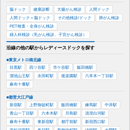
脳ドック
健康診断
大腸がん検診
人間ドック
人間ドック＋脳ドック
その他検診/ドック
肺がん検診
PET検査・全身がん検診
婦人科検診（乳がん検診、子宮がん検診）
沿線の他の駅から
レディースドックを
探す
■東京メトロ南北線
目黒
駅
四ツ谷
駅
市ケ谷
駅
飯田橋
駅
溜池山王
駅
永田町
駅
後楽園
駅
六本木一丁目
駅
麻布十番
駅
■都営大江戸線
新宿
駅
上野御徒町
駅
飯田橋
駅
練馬
駅
中井
駅
青山一丁目
駅
六本木
駅
月島
駅
清澄白河
駅
麻布十番
駅
東新宿
駅
都庁前
駅
新宿西口
駅
若松河田
駅
春日
駅
新御徒町
駅
汐留
駅
大門
駅