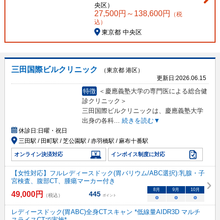
央区
）
27,500
円～
138,600
円
（税
込）
東京都 中央区
三田国際ビルクリニック
（東京都 港区）
更新日:
2026.06.15
特徴
＜慶應義塾大学の専門医による総合健
診クリニック＞
三田国際ビルクリニックは、慶應義塾大学
出身の各科
...
続きを読む▼
休診日:
日曜・祝日
三田駅 / 田町駅 / 芝公園駅 / 赤羽橋駅 / 麻布十番駅
オンライン決済対応
インボイス制度に対応
【女性対応】フルレディースドック(胃バリウム/ABC選択):乳腺・子
宮検査、腹部CT、腫瘍マーカー付き
8
月
9
月
10
月
49,000
円
445
（税込）
ポイント
○
○
○
レディースドック(胃ABC)全身CTスキャン *低線量AIDR3D マルチ
スライスCTで実施*