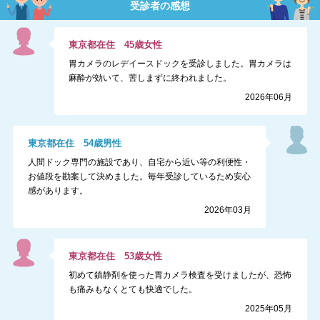
受診者の感想
東京都
在住
45
歳
女性
胃カメラのレデイースドックを受診しました。胃カメラは
麻酔が効いて、苦しまずに終われました。
2026年06月
東京都
在住
54
歳
男性
人間ドック専門の施設であり、自宅から近い等の利便性・
お値段を勘案して決めました。毎年受診しているため安心
感があります。
2026年03月
東京都
在住
53
歳
女性
初めて鎮静剤を使った胃カメラ検査を受けましたが、恐怖
も痛みもなくとても快適でした。
2025年05月