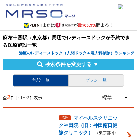
または
が
最大3.5%
貯まる！
麻布十番駅（東京都）周辺
で
レディースドック
が予約でき
る
医療施設
一覧
港区のレディースドック（人間ドック＋婦人科検診）ランキング
検索条件を変更する
▼
施設一覧
プラン一覧
2
全
件中
1
〜
2
件表示
マイヘルスクリニッ
広告
ク神田院（旧：神田南口健
診クリニック）
（
東京都
中