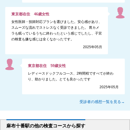
東京都
在住
46
歳
女性
女性医師・技師対応プランを選びました。安心感があり、
スムーズな流れでストレスなく受診できました。 胃カメ
ラも眠っているうちに終わったという感じでしたし、子宮
の検査も嫌な感じは全くなかったです。
2025年05月
東京都
在住
59
歳
女性
レディースドックフルコ―ス、2時間程ですべてが終わ
り、助かりました。とても良かったです
2025年05月
受診者の感想一覧を見る→
麻布十番駅
の
他の
検査コースから探す