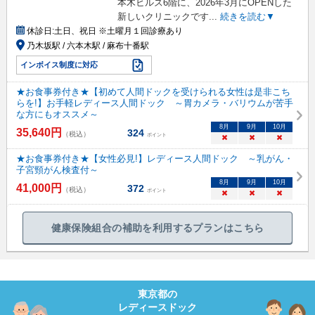
本木ヒルズ6階に、2026年3月にOPENした
新しいクリニックです
...
続きを読む▼
休診日:
土日、祝日 ※土曜月１回診療あり
乃木坂駅 / 六本木駅 / 麻布十番駅
インボイス制度に対応
★お食事券付き★【初めて人間ドックを受けられる女性は是非こち
らを!】お手軽レディース人間ドック ～胃カメラ・バリウムが苦手
な方にもオススメ～
8
月
9
月
10
月
35,640
円
324
（税込）
ポイント
×
×
×
★お食事券付き★【女性必見!】レディース人間ドック ～乳がん・
子宮頸がん検査付～
8
月
9
月
10
月
41,000
円
372
（税込）
ポイント
×
×
×
健康保険組合の補助を利用するプランはこちら
東京都
の
レディースドック