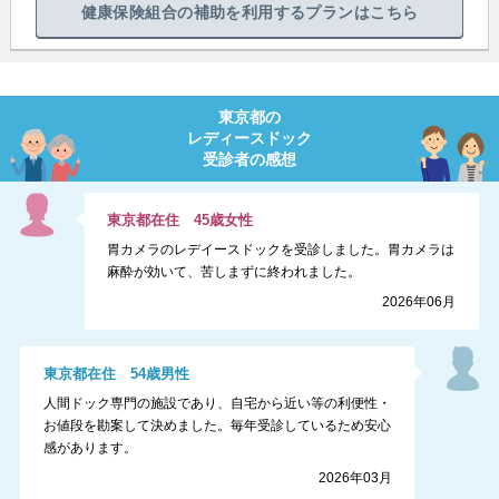
健康保険組合の補助を利用するプランはこちら
東京都
の
レディースドック
受診者の感想
東京都
在住
45
歳
女性
胃カメラのレデイースドックを受診しました。胃カメラは
麻酔が効いて、苦しまずに終われました。
2026年06月
東京都
在住
54
歳
男性
人間ドック専門の施設であり、自宅から近い等の利便性・
お値段を勘案して決めました。毎年受診しているため安心
感があります。
2026年03月