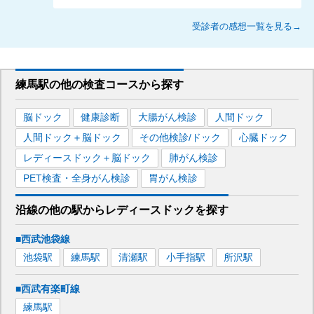
受診者の感想一覧を見る→
練馬駅
の
他の
検査コースから探す
脳ドック
健康診断
大腸がん検診
人間ドック
人間ドック＋脳ドック
その他検診/ドック
心臓ドック
レディースドック＋脳ドック
肺がん検診
PET検査・全身がん検診
胃がん検診
沿線の他の駅から
レディースドックを
探す
■西武池袋線
池袋
駅
練馬
駅
清瀬
駅
小手指
駅
所沢
駅
■西武有楽町線
練馬
駅