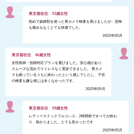
東京都
在住
53
歳
女性
初めて鎮静剤を使った胃カメラ検査を受けましたが、恐怖
も痛みもなくとても快適でした。
2025年05月
東京都
在住
46
歳
女性
女性医師・技師対応プランを選びました。安心感があり、
スムーズな流れでストレスなく受診できました。 胃カメ
ラも眠っているうちに終わったという感じでしたし、子宮
の検査も嫌な感じは全くなかったです。
2025年05月
東京都
在住
59
歳
女性
レディースドックフルコ―ス、2時間程ですべてが終わ
り、助かりました。とても良かったです
2025年05月