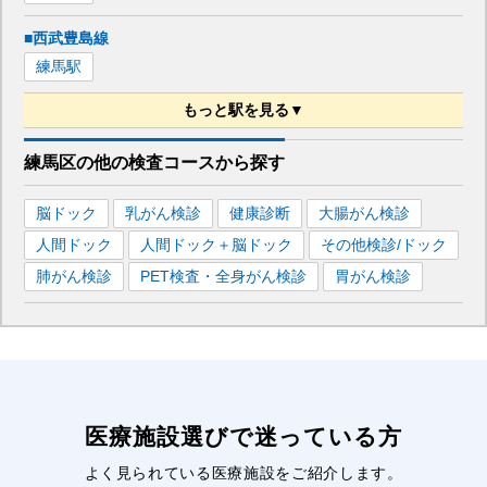
■西武豊島線
練馬
駅
もっと駅を見る▼
■都営大江戸線
練馬区
の
他の
検査コースから探す
新宿
駅
上野御徒町
駅
飯田橋
駅
練馬
駅
中井
駅
脳ドック
乳がん検診
健康診断
大腸がん検診
青山一丁目
駅
六本木
駅
月島
駅
清澄白河
駅
人間ドック
人間ドック＋脳ドック
その他検診/ドック
麻布十番
駅
東新宿
駅
都庁前
駅
新宿西口
駅
肺がん検診
PET検査・全身がん検診
胃がん検診
若松河田
駅
春日
駅
新御徒町
駅
汐留
駅
大門
駅
赤羽橋
駅
国立競技場
駅
新江古田
駅
医療施設選びで迷っている方
よく見られている医療施設をご紹介します。