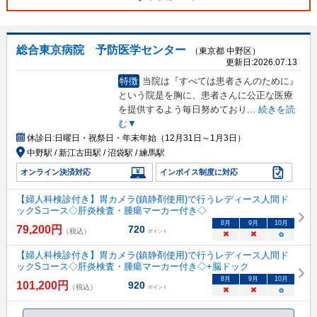
総合東京病院 予防医学センター
（東京都 中野区）
更新日:
2026.07.13
特徴
当院は『すべては患者さんのために』
という院是を胸に、患者さんに公正な医療
を提供するよう毎日努めており
...
続きを読
む▼
休診日:
日曜日・祝祭日・年末年始（12月31日～1月3日）
中野駅 / 新江古田駅 / 沼袋駅 / 練馬駅
オンライン決済対応
インボイス制度に対応
【婦人科検診付き】胃カメラ(鎮静剤使用)で行うレディース人間ド
ックSコース◇肝炎検査・腫瘍マーカー付き◇
8
月
9
月
10
月
79,200
円
720
（税込）
ポイント
×
×
○
【婦人科検診付き】胃カメラ(鎮静剤使用)で行うレディース人間ド
ックSコース◇肝炎検査・腫瘍マーカー付き◇+脳ドック
8
月
9
月
10
月
101,200
円
920
（税込）
ポイント
×
×
○