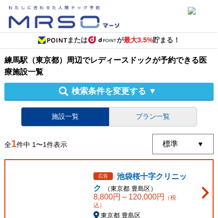
または
が
最大3.5%
貯まる！
練馬駅（東京都）周辺
で
レディースドック
が予約できる
医
療施設
一覧
検索条件を変更する
▼
施設一覧
プラン一覧
1
全
件中
1
〜
1
件表示
池袋桜十字クリニッ
広告
ク
（
東京都
豊島区
）
8,800
円～
120,000
円
（税
込）
東京都 豊島区