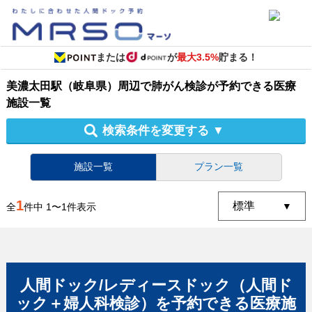
または
が
最大3.5%
貯まる！
美濃太田駅（岐阜県）周辺
で
肺がん検診
が予約できる
医療
施設
一覧
検索条件を変更する
▼
施設一覧
プラン一覧
1
全
件中
1
〜
1
件表示
人間ドック/レディースドック（人間ド
ック＋婦人科検診）
を予約できる
医療施