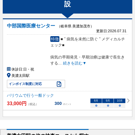
設
中部国際医療センター
（岐阜県 美濃加茂市）
更新日:
2026.07.31
特徴
■ ” 病気を未然に防ぐ ” メディカルチ
ェック■
病気の早期発見・早期治療は健康で長生き
する
...
続きを読む▼
休診日:
日・祝
美濃太田駅
インボイス制度に対応
バリウムで行う一般ドック
8
月
9
月
10
月
33,000
円
300
（税込）
ポイント
○
○
○