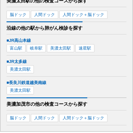
美濃太田駅
の
他の
検査コースから探す
脳ドック
人間ドック
人間ドック＋脳ドック
沿線の他の駅から
肺がん検診を
探す
■JR高山本線
富山
駅
岐阜
駅
美濃太田
駅
速星
駅
■JR太多線
美濃太田
駅
■長良川鉄道越美南線
美濃太田
駅
美濃加茂市
の
他の
検査コースから探す
脳ドック
人間ドック
人間ドック＋脳ドック