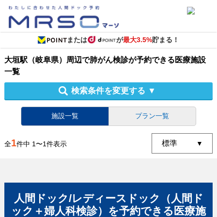
または
が
最大3.5%
貯まる！
大垣駅（岐阜県）周辺
で
肺がん検診
が予約できる
医療施設
一覧
検索条件を変更する
▼
施設一覧
プラン一覧
1
全
件中
1
〜
1
件表示
人間ドック/レディースドック（人間ド
ック＋婦人科検診）
を予約できる
医療施