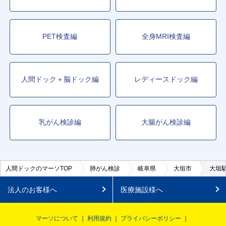
PET検査編
全身MRI検査編
人間ドック＋脳ドック編
レディースドック編
乳がん検診編
大腸がん検診編
人間ドックのマーソTOP
肺がん検診
岐阜県
大垣市
大垣
法人のお客様へ
医療施設様へ
マーソについて
利用規約
プライバシーポリシー