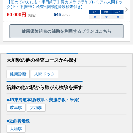
【初めての方にも・半日終了】胃カメラで行うプレミアム人間ドッ
ク(上・下腹部CT検査+腹部超音波検査付き)
8
月
9
月
10
月
60,000
円
545
（税込）
ポイント
○
○
○
健康保険組合の補助を利用するプランはこちら
大垣駅
の
他の
検査コースから探す
健康診断
人間ドック
沿線の他の駅から
肺がん検診を
探す
■JR東海道本線(岐阜～美濃赤坂・米原)
岐阜
駅
大垣
駅
■近鉄養老線
大垣
駅