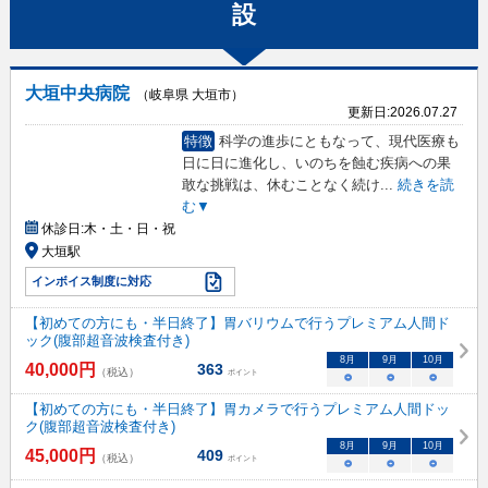
設
大垣中央病院
（岐阜県 大垣市）
更新日:
2026.07.27
特徴
科学の進歩にともなって、現代医療も
日に日に進化し、いのちを蝕む疾病への果
敢な挑戦は、休むことなく続け
...
続きを読
む▼
休診日:
木・土・日・祝
大垣駅
インボイス制度に対応
【初めての方にも・半日終了】胃バリウムで行うプレミアム人間ド
ック(腹部超音波検査付き)
8
月
9
月
10
月
40,000
円
363
（税込）
ポイント
○
○
○
【初めての方にも・半日終了】胃カメラで行うプレミアム人間ドッ
ク(腹部超音波検査付き)
8
月
9
月
10
月
45,000
円
409
（税込）
ポイント
○
○
○