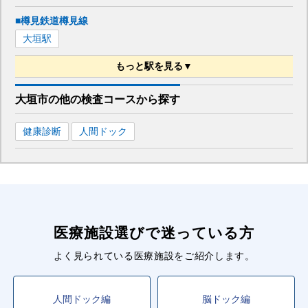
■樽見鉄道樽見線
大垣
駅
もっと駅を見る▼
■養老鉄道養老線
大垣市
の
他の
検査コースから探す
大垣
駅
桑名
駅
健康診断
人間ドック
医療施設選びで迷っている方
よく見られている医療施設をご紹介します。
人間ドック編
脳ドック編