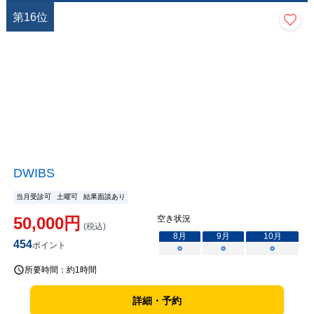
第
16
位
DWIBS
当月受診可
土曜可
結果面談あり
50,000
円
空き状況
(税込)
8
月
9
月
10
月
454
ポイント
○
○
○
所要時間：
約1時間
詳細・予約