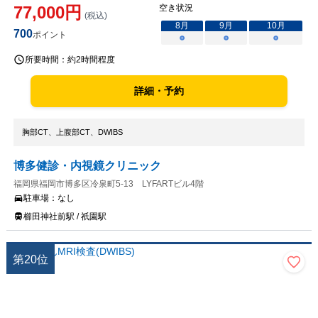
77,000
円
空き状況
(税込)
8
月
9
月
10
月
700
ポイント
○
○
○
所要時間：
約2時間程度
詳細・予約
胸部CT、上腹部CT、DWIBS
博多健診・内視鏡クリニック
福岡県福岡市博多区冷泉町5-13 LYFARTビル4階
駐車場：
なし
櫛田神社前駅 / 祇園駅
第
20
位