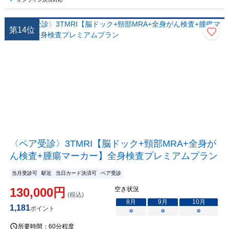
第
14
位
〈ペア受診〉3TMRI【脳ドック+頸部MRA+全身が
ん検査+腫瘍マーカー】全身検査プレミアムプラン
当月受診可
駅近
当日カード決済可
ペア受診
130,000
円
空き状況
(税込)
8
月
9
月
10
月
1,181
ポイント
○
○
○
所要時間：
60分程度