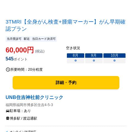
3TMRI【全身がん検査+腫瘍マーカー】がん早期確
認プラン
当月受診可
駅近
当日カード決済可
60,000
円
空き状況
(税込)
8
月
9
月
10
月
545
ポイント
○
○
○
所要時間：
20分程度
詳細・予約
UNB住吉神社前クリニック
福岡県福岡市博多区住吉4-5-3
駐車場：
あり
博多駅 / 渡辺通駅
オンライン決済対応