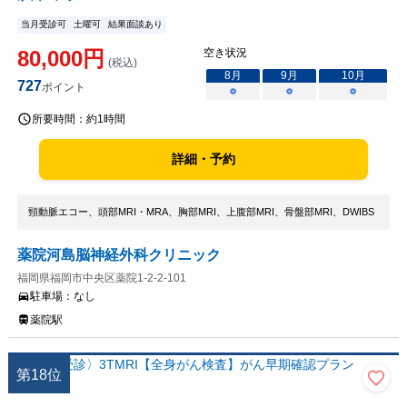
当月受診可
土曜可
結果面談あり
80,000
円
空き状況
(税込)
8
月
9
月
10
月
727
ポイント
○
○
○
所要時間：
約1時間
詳細・予約
頸動脈エコー、頭部MRI・MRA、胸部MRI、上腹部MRI、骨盤部MRI、DWIBS
薬院河島脳神経外科クリニック
福岡県福岡市中央区薬院1-2-2-101
駐車場：
なし
薬院駅
第
18
位