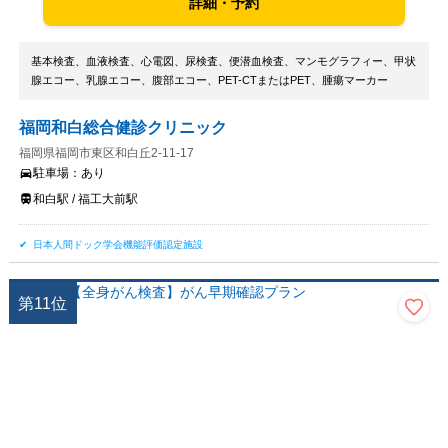
詳細・予約
基本検査、血液検査、心電図、尿検査、便潜血検査、マンモグラフィー、甲状
腺エコー、乳腺エコー、腹部エコー、PET-CTまたはPET、腫瘍マーカー
福岡和白総合健診クリニック
福岡県福岡市東区和白丘2-11-17
駐車場：
あり
和白駅 / 福工大前駅
日本人間ドック学会機能評価認定施設
第
11
位