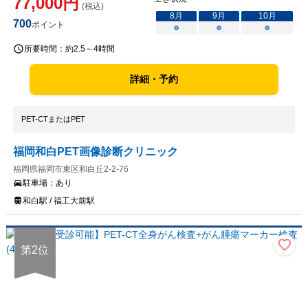
77,000
円
(税込)
8
月
9
月
10
月
700
ポイント
○
○
○
所要時間：
約2.5～4時間
詳細・予約
PET-CTまたはPET
福岡和白PET画像診断クリニック
福岡県福岡市東区和白丘2-2-76
駐車場：
あり
和白駅 / 福工大前駅
第
2
位