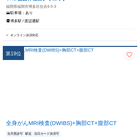
福岡県福岡市博多区住吉4-5-3
駐車場：
あり
博多駅 / 渡辺通駅
オンライン決済対応
第
19
位
全身がんMRI検査(DWIBS)+胸部CT+腹部CT
当月受診可
駅近
当日カード決済可