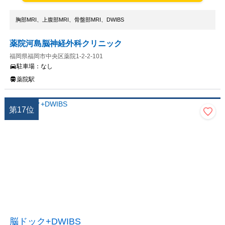
胸部MRI、上腹部MRI、骨盤部MRI、DWIBS
薬院河島脳神経外科クリニック
福岡県福岡市中央区薬院1-2-2-101
駐車場：
なし
薬院駅
第
17
位
脳ドック+DWIBS