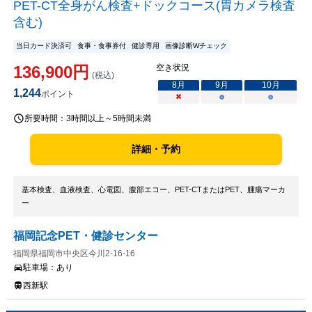
PET-CT全身がん検査+ドックコース(胃カメラ検査
含む)
当日カード決済可
食事・食事券付
健診専用
画像診断Wチェック
136,900
円
空き状況
(税込)
8
月
9
月
10
月
1,244
ポイント
×
○
○
所要時間：
3時間以上～5時間未満
詳細・予約
基本検査、血液検査、心電図、腹部エコー、PET-CTまたはPET、腫瘍マーカ
ー
福岡記念PET・健診センター
福岡県福岡市中央区今川2-16-16
駐車場：
あり
西新駅