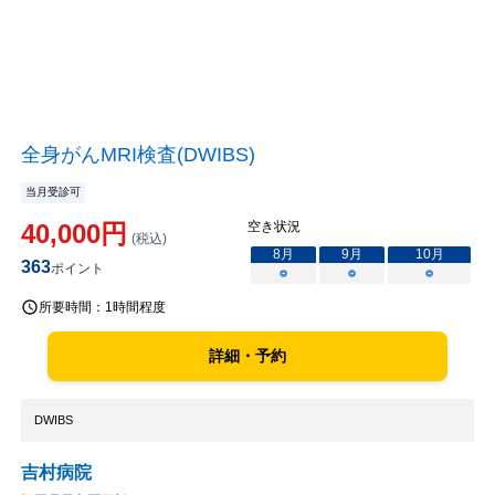
全身がんMRI検査(DWIBS)
当月受診可
40,000
円
空き状況
(税込)
8
月
9
月
10
月
363
ポイント
○
○
○
所要時間：
1時間程度
詳細・予約
DWIBS
吉村病院