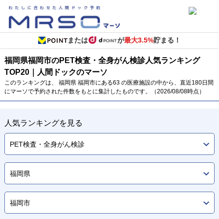
または
が
最大3.5%
貯まる！
福岡県
福岡市のPET検査・全身がん検診
人気ランキング
TOP
20
｜人間ドックのマーソ
このランキングは、 福岡県 福岡市にある63 の医療施設の中から、直近180日間
にマーソで予約された件数をもとに集計したものです。（2026/08/08時点）
人気ランキングを見る