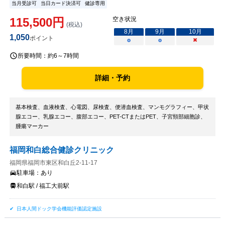
当月受診可
当日カード決済可
健診専用
115,500
円
空き状況
(税込)
8
月
9
月
10
月
1,050
ポイント
○
○
×
所要時間：
約6～7時間
詳細・予約
基本検査、血液検査、心電図、尿検査、便潜血検査、マンモグラフィー、甲状
腺エコー、乳腺エコー、腹部エコー、PET-CTまたはPET、子宮頸部細胞診、
腫瘍マーカー
福岡和白総合健診クリニック
福岡県福岡市東区和白丘2-11-17
駐車場：
あり
和白駅 / 福工大前駅
日本人間ドック学会機能評価認定施設