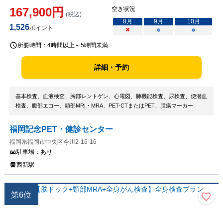
167,900
円
空き状況
(税込)
8
月
9
月
10
月
1,526
ポイント
×
○
○
所要時間：
4時間以上～5時間未満
詳細・予約
基本検査、血液検査、胸部レントゲン、心電図、肺機能検査、尿検査、便潜血
検査、腹部エコー、頭部MRI・MRA、PET-CTまたはPET、腫瘍マーカー
福岡記念PET・健診センター
福岡県福岡市中央区今川2-16-16
駐車場：
あり
西新駅
第
6
位