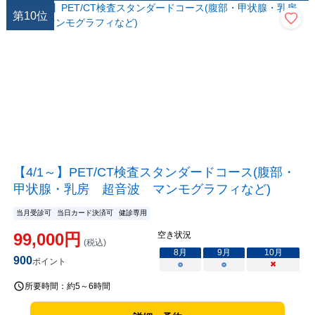
第
10
位
【4/1～】PET/CT検査スタンダードコース(腹部・
甲状腺・乳房 超音波 マンモグラフィなど)
当月受診可
当日カード決済可
健診専用
99,000
円
空き状況
(税込)
8
月
9
月
10
月
900
ポイント
○
○
×
所要時間：
約5～6時間