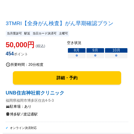
3TMRI【全身がん検査】がん早期確認プラン
当月受診可
駅近
当日カード決済可
土曜可
50,000
円
空き状況
(税込)
8
月
9
月
10
月
454
ポイント
○
○
○
所要時間：
20分程度
詳細・予約
UNB住吉神社前クリニック
福岡県福岡市博多区住吉4-5-3
駐車場：
あり
博多駅 / 渡辺通駅
オンライン決済対応