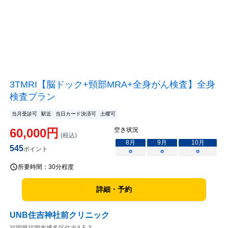
3TMRI【脳ドック+頸部MRA+全身がん検査】全身
検査プラン
当月受診可
駅近
当日カード決済可
土曜可
60,000
円
空き状況
(税込)
8
月
9
月
10
月
545
ポイント
○
○
○
所要時間：
30分程度
詳細・予約
UNB住吉神社前クリニック