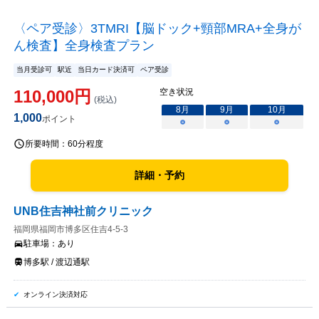
〈ペア受診〉3TMRI【脳ドック+頸部MRA+全身が
ん検査】全身検査プラン
当月受診可
駅近
当日カード決済可
ペア受診
110,000
円
空き状況
(税込)
8
月
9
月
10
月
1,000
ポイント
○
○
○
所要時間：
60分程度
詳細・予約
UNB住吉神社前クリニック
福岡県福岡市博多区住吉4-5-3
駐車場：
あり
博多駅 / 渡辺通駅
オンライン決済対応