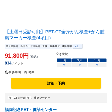
【土曜日受診可能】PET-CT全身がん検査+がん腫
瘍マーカー検査(4項目)
当月受診可
当日カード決済可
食事・食事券付
健診専用
+
2
...
91,800
円
空き状況
(税込)
8
月
9
月
10
月
834
ポイント
○
○
○
所要時間：
約3時間
詳細・予約
PET-CTまたはPET、腫瘍マーカー
福岡記念PET・健診センター