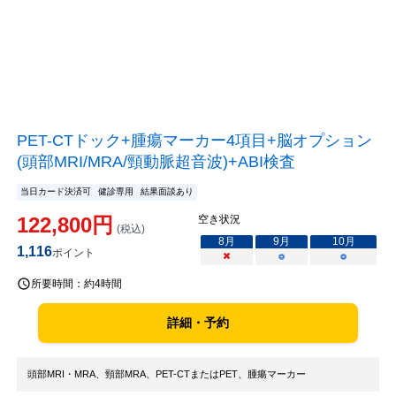
PET-CTドック+腫瘍マーカー4項目+脳オプション
(頭部MRI/MRA/頸動脈超音波)+ABI検査
当日カード決済可
健診専用
結果面談あり
122,800
円
空き状況
(税込)
8
月
9
月
10
月
1,116
ポイント
×
○
○
所要時間：
約4時間
詳細・予約
頭部MRI・MRA、頸部MRA、PET-CTまたはPET、腫瘍マーカー