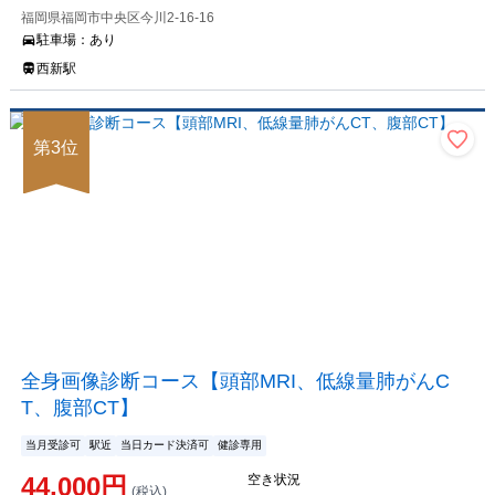
福岡県福岡市中央区今川2-16-16
駐車場：
あり
西新駅
第
3
位
全身画像診断コース【頭部MRI、低線量肺がんC
T、腹部CT】
当月受診可
駅近
当日カード決済可
健診専用
44,000
円
空き状況
(税込)