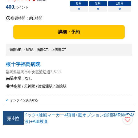
8
月
9
月
10
月
400
ポイント
○
○
○
所要時間：
約1時間
詳細・予約
頭部MRI・MRA、胸部CT、上腹部CT
桜十字福岡病院
福岡県福岡市中央区渡辺通3-5-11
駐車場：
なし
博多駅 / 天神駅 / 渡辺通駅 / 薬院駅
オンライン決済対応
第
4
位