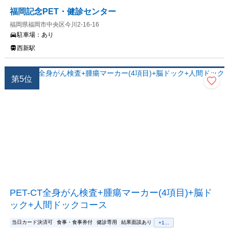
福岡記念PET・健診センター
福岡県福岡市中央区今川2-16-16
駐車場：
あり
西新駅
第
5
位
PET-CT全身がん検査+腫瘍マーカー(4項目)+脳ド
ック+人間ドックコース
当日カード決済可
食事・食事券付
健診専用
結果面談あり
+
1
...