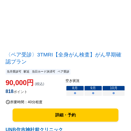
〈ペア受診〉3TMRI【全身がん検査】がん早期確
認プラン
当月受診可
駅近
当日カード決済可
ペア受診
90,000
円
空き状況
(税込)
8
月
9
月
10
月
818
ポイント
○
○
○
所要時間：
40分程度
詳細・予約
UNB住吉神社前クリニック