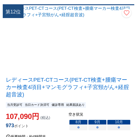
第
12
位
レディースPET-CTコース(PET-CT検査+腫瘍マー
カー検査4項目+マンモグラフィ+子宮頸がん+経腟
超音波)
当月受診可
当日カード決済可
健診専用
結果面談あり
107,090
円
空き状況
(税込)
8
月
9
月
10
月
973
ポイント
○
○
○
所要時間：
約4時間半