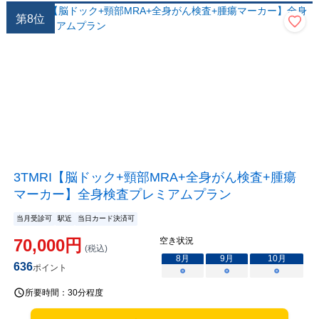
第
8
位
3TMRI【脳ドック+頸部MRA+全身がん検査+腫瘍
マーカー】全身検査プレミアムプラン
当月受診可
駅近
当日カード決済可
70,000
円
空き状況
(税込)
8
月
9
月
10
月
636
ポイント
○
○
○
所要時間：
30分程度