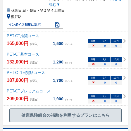
読む▼
休診日:
日・祭日・第２第４土曜日
熊谷駅
インボイス制度に対応
PET-CT推奨コース
8
月
9
月
10
月
165,000
円
1,500
（税込）
ポイント
×
○
○
PET-CT基本コース
8
月
9
月
10
月
132,000
円
1,200
（税込）
ポイント
×
○
○
PET-CT1日完結コース
8
月
9
月
10
月
187,000
円
1,700
（税込）
ポイント
×
○
○
PET-CTプレミアムコース
8
月
9
月
10
月
209,000
円
1,900
（税込）
ポイント
×
○
○
健康保険組合の補助を利用するプランはこちら