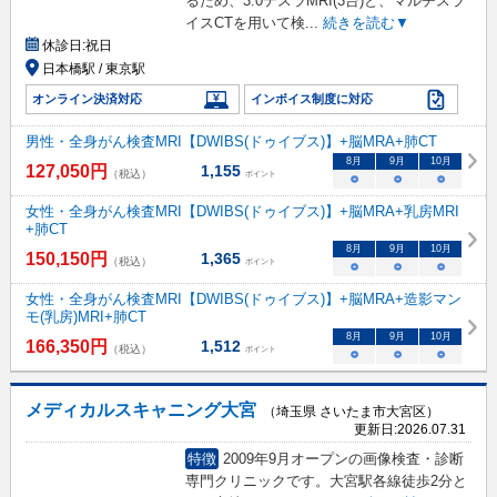
るため、3.0テスラMRI(3台)と、マルチスラ
イスCTを用いて検
...
続きを読む▼
休診日:
祝日
日本橋駅 / 東京駅
オンライン決済対応
インボイス制度に対応
男性・全身がん検査MRI【DWIBS(ドゥイブス)】+脳MRA+肺CT
8
月
9
月
10
月
127,050
円
1,155
（税込）
ポイント
○
○
○
女性・全身がん検査MRI【DWIBS(ドゥイブス)】+脳MRA+乳房MRI
+肺CT
8
月
9
月
10
月
150,150
円
1,365
（税込）
ポイント
○
○
○
女性・全身がん検査MRI【DWIBS(ドゥイブス)】+脳MRA+造影マン
モ(乳房)MRI+肺CT
8
月
9
月
10
月
166,350
円
1,512
（税込）
ポイント
○
○
○
メディカルスキャニング大宮
（埼玉県 さいたま市大宮区）
更新日:
2026.07.31
特徴
2009年9月オープンの画像検査・診断
専門クリニックです。大宮駅各線徒歩2分と