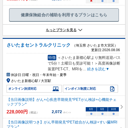
×
○
○
健康保険組合の補助を利用するプランはこちら
もっとプランを見る
さいたまセントラルクリニック
（埼玉県 さいたま市大宮区）
更新日:
2026.08.06
特徴
＜さいたま新都心駅より無料送迎バス
で5分！土曜日も受診可能！＞高度画像診断
装置PET-CT、MRIを
...
続きを読む▼
休診日:
日曜・祝日・年末年始・夏季
さいたま新都心駅 / 大宮駅
オンライン決済対応
インボイス制度に対応
【当日画像説明】がん+心疾患早期発見*PETがん検診+心機能チェ
ックプラン*
8
月
9
月
10
月
228,000
円
2,072
（税込）
ポイント
○
○
○
【当日画像説明つき】がん早期発見*PET総合がん検診+すい臓MRI
プラン*