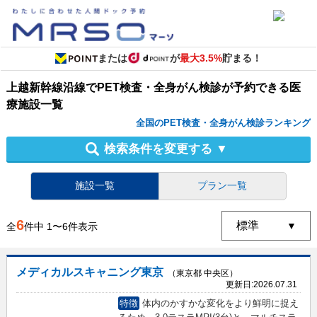
または
が
最大3.5%
貯まる！
上越新幹線沿線
で
PET検査・全身がん検診
が予約できる
医
療施設
一覧
全国のPET検査・全身がん検診ランキング
検索条件を変更する
▼
施設一覧
プラン一覧
6
全
件中
1
〜
6
件表示
メディカルスキャニング東京
（東京都 中央区）
更新日:
2026.07.31
特徴
体内のかすかな変化をより鮮明に捉え