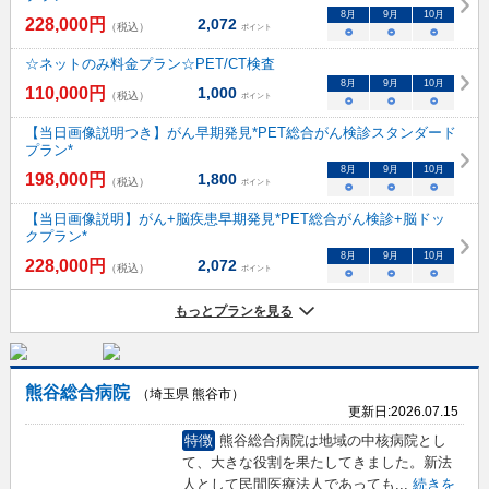
8
月
9
月
10
月
228,000
円
2,072
（税込）
ポイント
○
○
○
☆ネットのみ料金プラン☆PET/CT検査
8
月
9
月
10
月
110,000
円
1,000
（税込）
ポイント
○
○
○
【当日画像説明つき】がん早期発見*PET総合がん検診スタンダード
プラン*
8
月
9
月
10
月
198,000
円
1,800
（税込）
ポイント
○
○
○
【当日画像説明】がん+脳疾患早期発見*PET総合がん検診+脳ドッ
クプラン*
8
月
9
月
10
月
228,000
円
2,072
（税込）
ポイント
○
○
○
もっとプランを見る
熊谷総合病院
（埼玉県 熊谷市）
更新日:
2026.07.15
特徴
熊谷総合病院は地域の中核病院とし
て、大きな役割を果たしてきました。新法
人として民間医療法人であっても
...
続きを