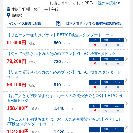
し出します。そしてPET-
...
続きを読む▼
休診日:
日曜・祝日・年末年始
高崎駅
インボイス制度に対応
日本人間ドック学会機能評価認定施設
【リピーター様向けプラン】PET/CT検査スタンダードコース
8
月
9
月
10
月
61,600
円
560
（税込）
ポイント
×
○
○
【初めて受診される方のためのプラン】PET/CT検査+脳ドック
8
月
9
月
10
月
79,200
円
720
（税込）
ポイント
×
○
○
【初めて受診される方のためのプラン】PET/CT検査スタンダード
コース
8
月
9
月
10
月
56,100
円
510
（税込）
ポイント
×
○
○
【お二人とも初受診または、お一人のみ初受診でもOK】PET/CT検
査+脳ドック
8
月
9
月
10
月
158,400
円
1,440
（税込）
ポイント
×
○
○
【お二人とも初受診または、お一人のみ初受診でもOK】ペアPET/
CT検査スタンダードコース
8
月
9
月
10
月
112,200
円
1,020
（税込）
ポイント