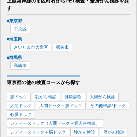
上越新幹線
の市区町村から
PET検査・全身がん検診を
探
す
■
東京都
中央区
■
埼玉県
さいたま市大宮区
熊谷市
■
群馬県
高崎市
東京都
の
他の
検査コースから探す
脳ドック
乳がん検診
健康診断
大腸がん検診
人間ドック
人間ドック＋脳ドック
その他検診/ドック
心臓ドック
レディースドック（人間ドック＋婦人科検診）
レディースドック＋脳ドック
肺がん検診
胃がん検診