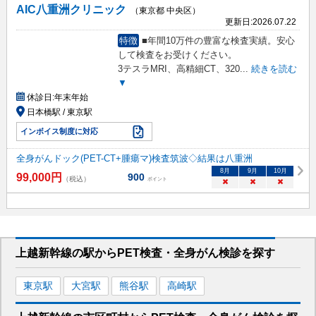
AIC八重洲クリニック
（東京都 中央区）
更新日:
2026.07.22
特徴
■年間10万件の豊富な検査実績。安心
して検査をお受けください。
3テスラMRI、高精細CT、320
...
続きを読む
▼
休診日:
年末年始
日本橋駅 / 東京駅
インボイス制度に対応
全身がんドック(PET-CT+腫瘍マ)検査筑波◇結果は八重洲
8
月
9
月
10
月
99,000
円
900
（税込）
ポイント
×
×
×
上越新幹線
の駅から
PET検査・全身がん検診を
探す
東京
駅
大宮
駅
熊谷
駅
高崎
駅