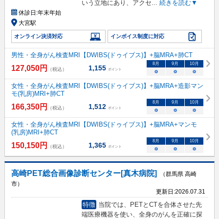
いう立地にあり、アクセ
...
続きを読む▼
休診日:
年末年始
大宮駅
オンライン決済対応
インボイス制度に対応
男性・全身がん検査MRI【DWIBS(ドゥイブス)】+脳MRA+肺CT
8
月
9
月
10
月
127,050
円
1,155
（税込）
ポイント
○
○
○
女性・全身がん検査MRI【DWIBS(ドゥイブス)】+脳MRA+造影マン
モ(乳房)MRI+肺CT
8
月
9
月
10
月
166,350
円
1,512
（税込）
ポイント
○
○
○
女性・全身がん検査MRI【DWIBS(ドゥイブス)】+脳MRA+マンモ
(乳房)MRI+肺CT
8
月
9
月
10
月
150,150
円
1,365
（税込）
ポイント
○
○
○
高崎PET総合画像診断センター[真木病院]
（群馬県 高崎
市）
更新日:
2026.07.31
特徴
当院では、PETとCTを合体させた先
端医療機器を使い、全身のがんを正確に探