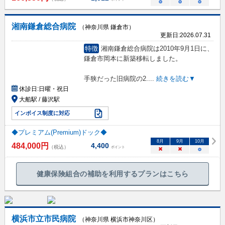
○
○
○
湘南鎌倉総合病院
（神奈川県 鎌倉市）
更新日:
2026.07.31
特徴
湘南鎌倉総合病院は2010年9月1日に、
鎌倉市岡本に新築移転しました。
手狭だった旧病院の2.
...
続きを読む▼
休診日:
日曜・祝日
大船駅 / 藤沢駅
インボイス制度に対応
◆プレミアム(Premium)ドック◆
8
月
9
月
10
月
484,000
円
4,400
（税込）
ポイント
×
×
○
健康保険組合の補助を利用するプランはこちら
横浜市立市民病院
（神奈川県 横浜市神奈川区）