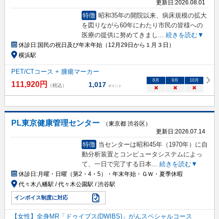
更新日:
2026.08.01
特徴
昭和35年の開院以来、病床規模の拡大
を図りながら60年にわたり市民の皆様への
医療の提供に努めてきまし
...
続きを読む▼
休診日:
国民の祝日及び年末年始（12月29日から１月３日）
横浜駅
PET/CTコース + 腫瘍マーカー
8
月
9
月
10
月
111,920
円
1,017
（税込）
ポイント
×
×
×
PL東京健康管理センター
（東京都 渋谷区）
更新日:
2026.07.14
特徴
当センターは昭和45年（1970年）に自
動分析装置とコンピュータシステムによっ
て、一日で完了する日本
...
続きを読む▼
休診日:
月曜・日曜（第2・4・5）・年末年始・ＧＷ・夏季休暇
代々木八幡駅 / 代々木公園駅 / 渋谷駅
インボイス制度に対応
【女性】全身MR「ドゥイブス(DWIBS)」がんスペシャルコース