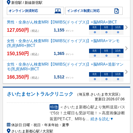
新宿駅 / 新線新宿駅
オンライン決済対応
インボイス制度に対応
男性・全身がん検査MRI【DWIBS(ドゥイブス)】+脳MRA+肺CT
8
月
9
月
10
月
127,050
円
1,155
（税込）
ポイント
○
○
○
女性・全身がん検査MRI【DWIBS(ドゥイブス)】+脳MRA+マンモ
(乳房)MRI+肺CT
8
月
9
月
10
月
150,150
円
1,365
（税込）
ポイント
○
○
○
女性・全身がん検査MRI【DWIBS(ドゥイブス)】+脳MRA+造影マン
モ(乳房)MRI+肺CT
8
月
9
月
10
月
166,350
円
1,512
（税込）
ポイント
○
○
○
さいたまセントラルクリニック
（埼玉県 さいたま市大宮区）
更新日:
2026.07.06
特徴
＜さいたま新都心駅より無料送迎バス
で5分！土曜日も受診可能！＞高度画像診断
装置PET-CT、MRIを
...
続きを読む▼
休診日:
日曜・祝日・年末年始・夏季
さいたま新都心駅 / 大宮駅