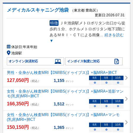
メディカルスキャニング池袋
（東京都 豊島区）
更新日:
2026.07.31
特徴
ＪＲ池袋駅メトロポリタン出口から徒
歩約１分、ホテルメトロポリタン地下1階に
あるＭＲＩ・ＣＴによる画像
...
続きを読む
▼
休診日:
年末年始
池袋駅
オンライン決済対応
インボイス制度に対応
男性・全身がん検査MRI【DWIBS(ドゥイブス)】+脳MRA+肺CT
8
月
9
月
10
月
127,050
円
1,155
（税込）
ポイント
○
○
○
女性・全身がん検査MRI【DWIBS(ドゥイブス)】+脳MRA+造影マン
モ(乳房)MRI+肺CT
8
月
9
月
10
月
166,350
円
1,512
（税込）
ポイント
○
○
○
女性・全身がん検査MRI【DWIBS(ドゥイブス)】+脳MRA+マンモ
(乳房)MRI+肺CT
8
月
9
月
10
月
150,150
円
1,365
（税込）
ポイント
○
○
○