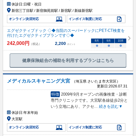
休診日:
日曜・祝日
新宿三丁目駅 / 新宿御苑前駅 / 新宿駅 / 新線新宿駅
オンライン決済対応
インボイス制度に対応
エグゼクティブドック ◇◆当院のスーパードックにPET-CT検査を
付けたエグゼクティブプランです◇◆
8
月
9
月
10
月
242,000
円
2,200
（税込）
ポイント
○
○
○
健康保険組合の補助を利用するプランはこちら
メディカルスキャニング大宮
（埼玉県 さいたま市大宮区）
更新日:
2026.07.31
特徴
2009年9月オープンの画像検査・診断
専門クリニックです。大宮駅各線徒歩2分と
いう立地にあり、アクセ
...
続きを読む▼
休診日:
年末年始
大宮駅
オンライン決済対応
インボイス制度に対応