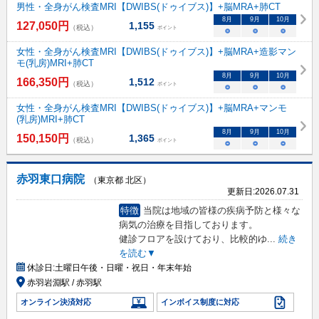
男性・全身がん検査MRI【DWIBS(ドゥイブス)】+脳MRA+肺CT
8
月
9
月
10
月
127,050
円
1,155
（税込）
ポイント
○
○
○
女性・全身がん検査MRI【DWIBS(ドゥイブス)】+脳MRA+造影マン
モ(乳房)MRI+肺CT
8
月
9
月
10
月
166,350
円
1,512
（税込）
ポイント
○
○
○
女性・全身がん検査MRI【DWIBS(ドゥイブス)】+脳MRA+マンモ
(乳房)MRI+肺CT
8
月
9
月
10
月
150,150
円
1,365
（税込）
ポイント
○
○
○
赤羽東口病院
（東京都 北区）
更新日:
2026.07.31
特徴
当院は地域の皆様の疾病予防と様々な
病気の治療を目指しております。
健診フロアを設けており、比較的ゆ
...
続き
を読む▼
休診日:
土曜日午後・日曜・祝日・年末年始
赤羽岩淵駅 / 赤羽駅
オンライン決済対応
インボイス制度に対応