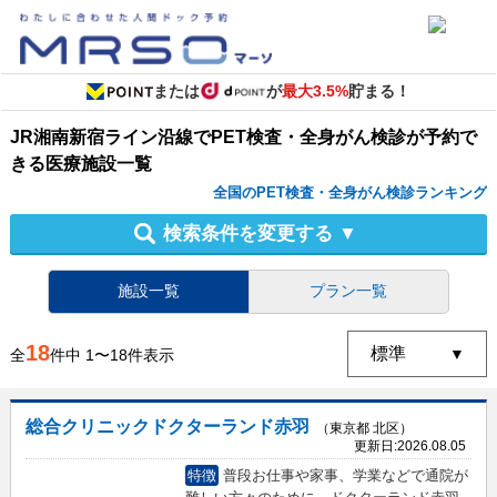
または
が
最大3.5%
貯まる！
JR湘南新宿ライン沿線
で
PET検査・全身がん検診
が予約で
きる
医療施設
一覧
全国のPET検査・全身がん検診ランキング
検索条件を変更する
▼
施設一覧
プラン一覧
18
全
件中
1
〜
18
件表示
総合クリニックドクターランド赤羽
（東京都 北区）
更新日:
2026.08.05
特徴
普段お仕事や家事、学業などで通院が