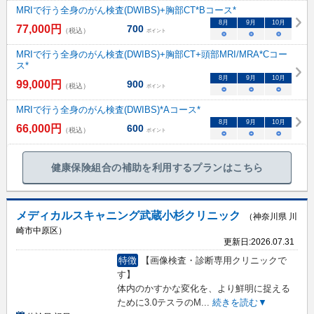
MRIで行う全身のがん検査(DWIBS)+胸部CT*Bコース*
8
月
9
月
10
月
77,000
円
700
（税込）
ポイント
○
○
○
MRIで行う全身のがん検査(DWIBS)+胸部CT+頭部MRI/MRA*Cコー
ス*
8
月
9
月
10
月
99,000
円
900
（税込）
ポイント
○
○
○
MRIで行う全身のがん検査(DWIBS)*Aコース*
8
月
9
月
10
月
66,000
円
600
（税込）
ポイント
○
○
○
健康保険組合の補助を利用するプランはこちら
メディカルスキャニング武蔵小杉クリニック
（神奈川県 川
崎市中原区）
更新日:
2026.07.31
特徴
【画像検査・診断専用クリニックで
す】
体内のかすかな変化を、より鮮明に捉える
ために3.0テスラのM
...
続きを読む▼