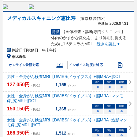
メディカルスキャニング恵比寿
（東京都 渋谷区）
更新日:
2026.07.31
特徴
【画像検査・診断専門クリニック】
体内のかすかな変化を、より鮮明に捉える
ために1.5テスラのMRI
...
続きを読む▼
休診日:
日祝祭日・年末年始
恵比寿駅
オンライン決済対応
インボイス制度に対応
男性・全身がん検査MRI【DWIBS(ドゥイブス)】+脳MRA+肺CT
8
月
9
月
10
月
127,050
円
1,155
（税込）
ポイント
○
○
○
女性・全身がん検査MRI【DWIBS(ドゥイブス)】+脳MRA+マンモ
(乳房)MRI+肺CT
8
月
9
月
10
月
150,150
円
1,365
（税込）
ポイント
○
○
○
女性・全身がん検査MRI【DWIBS(ドゥイブス)】+脳MRA+造影マン
モ(乳房)MRI+肺CT
8
月
9
月
10
月
166,350
円
1,512
（税込）
ポイント
○
○
○