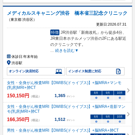
メディカルスキャニング渋谷 橋本省三記念クリニック
（東京都 渋谷区）
更新日:
2026.07.31
特徴
JR渋谷駅「新南改札」から徒歩4分、
JR東日本ホテルメッツ渋谷の2Fにある駅近
のクリニックです。
...
続きを読む▼
休診日:
年末年始
渋谷駅
オンライン決済対応
インボイス制度に対応
女性・全身がん検査MRI【DWIBS(ドゥイブス)】+脳MRA+マンモ
(乳房)MRI+肺CT
8
月
9
月
10
月
150,150
円
1,365
（税込）
ポイント
○
○
○
女性・全身がん検査MRI【DWIBS(ドゥイブス)】+脳MRA+造影マン
モ(乳房)MRI+肺CT
8
月
9
月
10
月
166,350
円
1,512
（税込）
ポイント
○
○
○
男性・全身がん検査MRI【DWIBS(ドゥイブス)】+脳MRA+肺CT