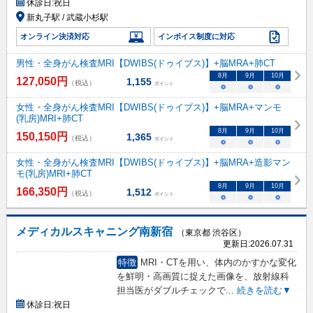
休診日:
祝日
新丸子駅 / 武蔵小杉駅
オンライン決済対応
インボイス制度に対応
男性・全身がん検査MRI【DWIBS(ドゥイブス)】+脳MRA+肺CT
8
月
9
月
10
月
127,050
円
1,155
（税込）
ポイント
○
○
○
女性・全身がん検査MRI【DWIBS(ドゥイブス)】+脳MRA+マンモ
(乳房)MRI+肺CT
8
月
9
月
10
月
150,150
円
1,365
（税込）
ポイント
○
○
○
女性・全身がん検査MRI【DWIBS(ドゥイブス)】+脳MRA+造影マン
モ(乳房)MRI+肺CT
8
月
9
月
10
月
166,350
円
1,512
（税込）
ポイント
○
○
○
メディカルスキャニング南新宿
（東京都 渋谷区）
更新日:
2026.07.31
特徴
MRI・CTを用い、体内のかすかな変化
を鮮明・高画質に捉えた画像を、放射線科
担当医がダブルチェックで
...
続きを読む▼
休診日:
祝日