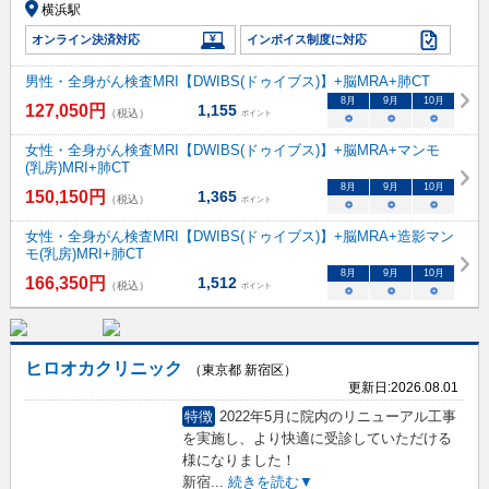
横浜駅
オンライン決済対応
インボイス制度に対応
男性・全身がん検査MRI【DWIBS(ドゥイブス)】+脳MRA+肺CT
8
月
9
月
10
月
127,050
円
1,155
（税込）
ポイント
○
○
○
女性・全身がん検査MRI【DWIBS(ドゥイブス)】+脳MRA+マンモ
(乳房)MRI+肺CT
8
月
9
月
10
月
150,150
円
1,365
（税込）
ポイント
○
○
○
女性・全身がん検査MRI【DWIBS(ドゥイブス)】+脳MRA+造影マン
モ(乳房)MRI+肺CT
8
月
9
月
10
月
166,350
円
1,512
（税込）
ポイント
○
○
○
ヒロオカクリニック
（東京都 新宿区）
更新日:
2026.08.01
特徴
2022年5月に院内のリニューアル工事
を実施し、より快適に受診していただける
様になりました！
新宿
...
続きを読む▼