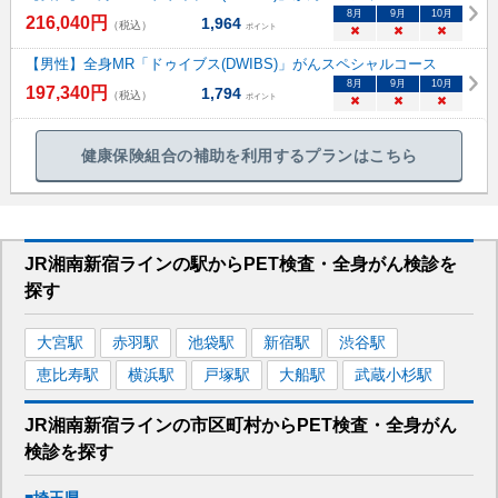
8
月
9
月
10
月
216,040
円
1,964
（税込）
ポイント
×
×
×
【男性】全身MR「ドゥイブス(DWIBS)」がんスペシャルコース
8
月
9
月
10
月
197,340
円
1,794
（税込）
ポイント
×
×
×
健康保険組合の補助を利用するプランはこちら
JR湘南新宿ライン
の駅から
PET検査・全身がん検診を
探す
大宮
駅
赤羽
駅
池袋
駅
新宿
駅
渋谷
駅
恵比寿
駅
横浜
駅
戸塚
駅
大船
駅
武蔵小杉
駅
JR湘南新宿ライン
の市区町村から
PET検査・全身がん
検診を
探す
■
埼玉県