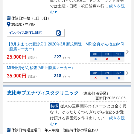
難しい方々のために、ドクターランド赤羽
では土曜・日曜・祝日診療を行
...
続きを読
む▼
休診日:
年始（1日~3日）
志茂駅 / 赤羽駅
インボイス制度に対応
【8月末までの受診分】2026年3月新規開院 MRI全身がん検査(MRI
+腫瘍マーカー)
8
月
9
月
10
月
25,000
円
227
（税込）
ポイント
○
×
×
MRI全身がん検査(MRI+腫瘍マーカー)
8
月
9
月
10
月
35,000
円
318
（税込）
ポイント
×
○
○
恵比寿ブエナヴィスタクリニック
（東京都 渋谷区）
更新日:
2026.08.05
特徴
従来の医療機関のイメージとは全く異
なり、ゆったりくつろぎながら検査をお受
け頂ける雰囲気を作り出してい
...
続きを読
む▼
休診日:
毎週金曜日 年末年始 他臨時休診の場合あり