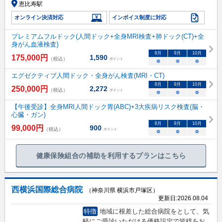
恵比寿駅
オンライン決済対応
インボイス制度に対応
プレミアムフルドック(人間ドック+全身MRI検査+肺ドック(CT)+全
身がん血液検査)
8
月
9
月
10
月
175,000
円
1,590
（税込）
ポイント
○
○
○
エグゼクティブ人間ドック・全身がん検査(MRI・CT)
8
月
9
月
10
月
250,000
円
2,272
（税込）
ポイント
○
○
○
【午後受診】全身MRI人間ドック胃(ABC)+3大疾病リスク検査(脳・
心臓・ガン)
8
月
9
月
10
月
99,000
円
900
（税込）
ポイント
○
○
○
健康保険組合の補助を利用するプランはこちら
西横浜国際総合病院
（神奈川県 横浜市戸塚区）
更新日:
2026.08.04
特徴
地域に根差した総合病院をとして、気
軽にご受診いただける価格設定で皆様をお