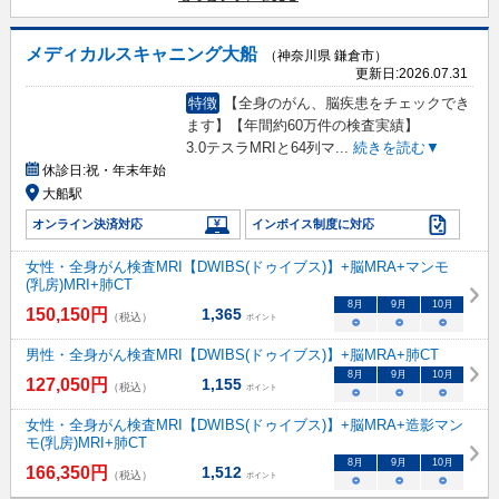
メディカルスキャニング大船
（神奈川県 鎌倉市）
更新日:
2026.07.31
特徴
【全身のがん、脳疾患をチェックでき
ます】【年間約60万件の検査実績】
3.0テスラMRIと64列マ
...
続きを読む▼
休診日:
祝・年末年始
大船駅
オンライン決済対応
インボイス制度に対応
女性・全身がん検査MRI【DWIBS(ドゥイブス)】+脳MRA+マンモ
(乳房)MRI+肺CT
8
月
9
月
10
月
150,150
円
1,365
（税込）
ポイント
○
○
○
男性・全身がん検査MRI【DWIBS(ドゥイブス)】+脳MRA+肺CT
8
月
9
月
10
月
127,050
円
1,155
（税込）
ポイント
○
○
○
女性・全身がん検査MRI【DWIBS(ドゥイブス)】+脳MRA+造影マン
モ(乳房)MRI+肺CT
8
月
9
月
10
月
166,350
円
1,512
（税込）
ポイント
○
○
○