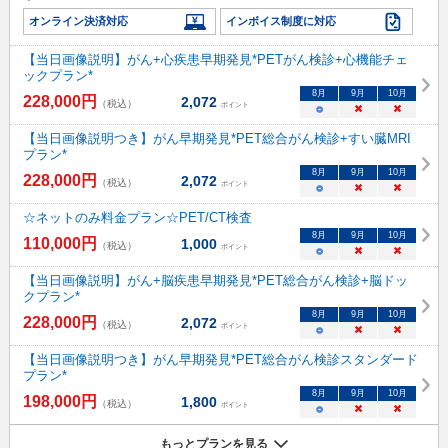
オンライン決済対応
インボイス制度に対応
【当日画像説明】がん+心疾患早期発見*PETがん検診+心機能チェ
ックプラン*
8
月
9
月
10
月
228,000
円
2,072
（税込）
ポイント
○
×
×
【当日画像説明つき】がん早期発見*PET総合がん検診+すい臓MRI
プラン*
8
月
9
月
10
月
228,000
円
2,072
（税込）
ポイント
○
×
×
☆ネットのみ料金プラン☆PET/CT検査
8
月
9
月
10
月
110,000
円
1,000
（税込）
ポイント
○
×
×
【当日画像説明】がん+脳疾患早期発見*PET総合がん検診+脳ドッ
クプラン*
8
月
9
月
10
月
228,000
円
2,072
（税込）
ポイント
○
×
×
【当日画像説明つき】がん早期発見*PET総合がん検診スタンダード
プラン*
8
月
9
月
10
月
198,000
円
1,800
（税込）
ポイント
○
×
×
もっとプランを見る