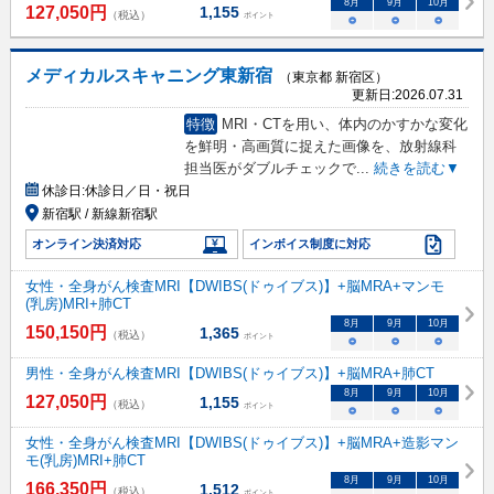
8
月
9
月
10
月
127,050
円
1,155
（税込）
ポイント
○
○
○
メディカルスキャニング東新宿
（東京都 新宿区）
更新日:
2026.07.31
特徴
MRI・CTを用い、体内のかすかな変化
を鮮明・高画質に捉えた画像を、放射線科
担当医がダブルチェックで
...
続きを読む▼
休診日:
休診日／日・祝日
新宿駅 / 新線新宿駅
オンライン決済対応
インボイス制度に対応
女性・全身がん検査MRI【DWIBS(ドゥイブス)】+脳MRA+マンモ
(乳房)MRI+肺CT
8
月
9
月
10
月
150,150
円
1,365
（税込）
ポイント
○
○
○
男性・全身がん検査MRI【DWIBS(ドゥイブス)】+脳MRA+肺CT
8
月
9
月
10
月
127,050
円
1,155
（税込）
ポイント
○
○
○
女性・全身がん検査MRI【DWIBS(ドゥイブス)】+脳MRA+造影マン
モ(乳房)MRI+肺CT
8
月
9
月
10
月
166,350
円
1,512
（税込）
ポイント