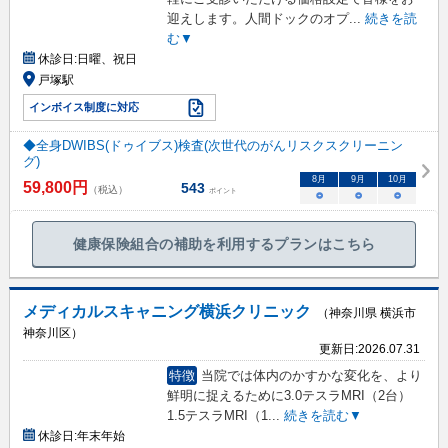
迎えします。人間ドックのオプ
...
続きを読
む▼
休診日:
日曜、祝日
戸塚駅
インボイス制度に対応
◆全身DWIBS(ドゥイブス)検査(次世代のがんリスクスクリーニン
グ)
8
月
9
月
10
月
59,800
円
543
（税込）
ポイント
○
○
○
健康保険組合の補助を利用するプランはこちら
メディカルスキャニング横浜クリニック
（神奈川県 横浜市
神奈川区）
更新日:
2026.07.31
特徴
当院では体内のかすかな変化を、より
鮮明に捉えるために3.0テスラMRI（2台）
1.5テスラMRI（1
...
続きを読む▼
休診日:
年末年始