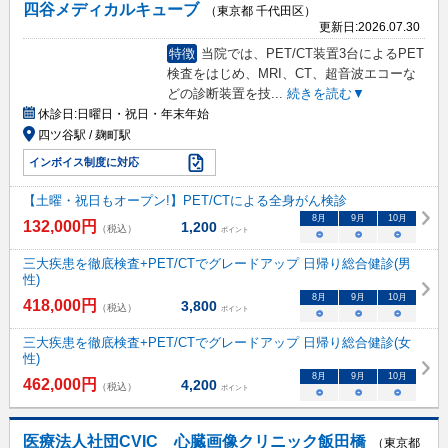
四谷メディカルキューブ
（東京都 千代田区）
更新日:
2026.07.30
特徴
当院では、PET/CT装置3台によるPET
検査をはじめ、MRI、CT、超音波エコーな
どの診断装置を技
...
続きを読む▼
休診日:
日曜日・祝日・年末年始
四ツ谷駅 / 麹町駅
インボイス制度に対応
【土曜・祝日もオープン!】PET/CTによる全身がん検診
8
月
9
月
10
月
132,000
円
1,200
（税込）
ポイント
○
○
○
三大疾患を徹底検査+PET/CTでグレードアップ 日帰り総合健診(男
性)
8
月
9
月
10
月
418,000
円
3,800
（税込）
ポイント
○
○
○
三大疾患を徹底検査+PET/CTでグレードアップ 日帰り総合健診(女
性)
8
月
9
月
10
月
462,000
円
4,200
（税込）
ポイント
○
○
○
医療法人社団CVIC 心臓画像クリニック飯田橋
（東京都