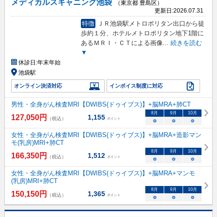
メディカルスキャニング池袋
（東京都 豊島区）
更新日:
2026.07.31
特徴
ＪＲ池袋駅メトロポリタン出口から徒
歩約１分、ホテルメトロポリタン地下1階に
あるＭＲＩ・ＣＴによる画像
...
続きを読む
▼
休診日:
年末年始
池袋駅
オンライン決済対応
インボイス制度に対応
男性・全身がん検査MRI【DWIBS(ドゥイブス)】+脳MRA+肺CT
8
月
9
月
10
月
127,050
円
1,155
（税込）
ポイント
○
○
○
女性・全身がん検査MRI【DWIBS(ドゥイブス)】+脳MRA+造影マン
モ(乳房)MRI+肺CT
8
月
9
月
10
月
166,350
円
1,512
（税込）
ポイント
○
○
○
女性・全身がん検査MRI【DWIBS(ドゥイブス)】+脳MRA+マンモ
(乳房)MRI+肺CT
8
月
9
月
10
月
150,150
円
1,365
（税込）
ポイント
○
○
○