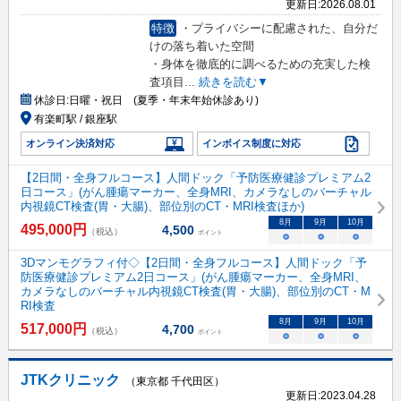
更新日:
2026.08.01
特徴
・プライバシーに配慮された、自分だ
けの落ち着いた空間
・身体を徹底的に調べるための充実した検
査項目
...
続きを読む▼
休診日:
日曜・祝日 (夏季・年末年始休診あり)
有楽町駅 / 銀座駅
オンライン決済対応
インボイス制度に対応
【2日間・全身フルコース】人間ドック「予防医療健診プレミアム2
日コース」(がん腫瘍マーカー、全身MRI、カメラなしのバーチャル
内視鏡CT検査(胃・大腸)、部位別のCT・MRI検査ほか)
8
月
9
月
10
月
495,000
円
4,500
（税込）
ポイント
○
○
○
3Dマンモグラフィ付◇【2日間・全身フルコース】人間ドック「予
防医療健診プレミアム2日コース」(がん腫瘍マーカー、全身MRI、
カメラなしのバーチャル内視鏡CT検査(胃・大腸)、部位別のCT・M
RI検査
8
月
9
月
10
月
517,000
円
4,700
（税込）
ポイント
○
○
○
JTKクリニック
（東京都 千代田区）
更新日:
2023.04.28