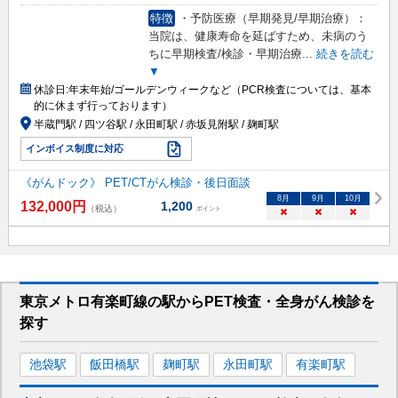
特徴
・予防医療（早期発見/早期治療）：
当院は、健康寿命を延ばすため、未病のう
ちに早期検査/検診・早期治療
...
続きを読む
▼
休診日:
年末年始/ゴールデンウィークなど（PCR検査については、基本
的に休まず行っております）
半蔵門駅 / 四ツ谷駅 / 永田町駅 / 赤坂見附駅 / 麹町駅
インボイス制度に対応
《がんドック》 PET/CTがん検診・後日面談
8
月
9
月
10
月
132,000
円
1,200
（税込）
ポイント
×
×
×
東京メトロ有楽町線
の駅から
PET検査・全身がん検診を
探す
池袋
駅
飯田橋
駅
麹町
駅
永田町
駅
有楽町
駅