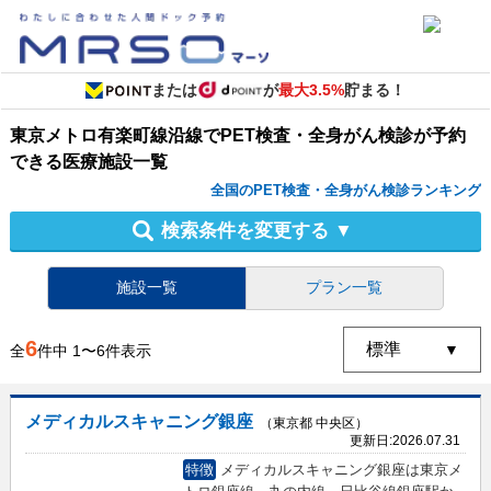
または
が
最大3.5%
貯まる！
東京メトロ有楽町線沿線
で
PET検査・全身がん検診
が予約
できる
医療施設
一覧
全国のPET検査・全身がん検診ランキング
検索条件を変更する
▼
施設一覧
プラン一覧
6
全
件中
1
〜
6
件表示
メディカルスキャニング銀座
（東京都 中央区）
更新日:
2026.07.31
特徴
メディカルスキャニング銀座は東京メ