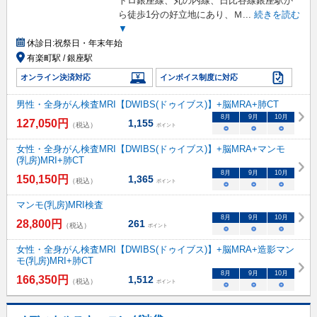
トロ銀座線、丸の内線、日比谷線銀座駅か
ら徒歩1分の好立地にあり、Ｍ
...
続きを読む
▼
休診日:
祝祭日・年末年始
有楽町駅 / 銀座駅
オンライン決済対応
インボイス制度に対応
男性・全身がん検査MRI【DWIBS(ドゥイブス)】+脳MRA+肺CT
8
月
9
月
10
月
127,050
円
1,155
（税込）
ポイント
○
○
○
女性・全身がん検査MRI【DWIBS(ドゥイブス)】+脳MRA+マンモ
(乳房)MRI+肺CT
8
月
9
月
10
月
150,150
円
1,365
（税込）
ポイント
○
○
○
マンモ(乳房)MRI検査
8
月
9
月
10
月
28,800
円
261
（税込）
ポイント
○
○
○
女性・全身がん検査MRI【DWIBS(ドゥイブス)】+脳MRA+造影マン
モ(乳房)MRI+肺CT
8
月
9
月
10
月
166,350
円
1,512
（税込）
ポイント
○
○
○