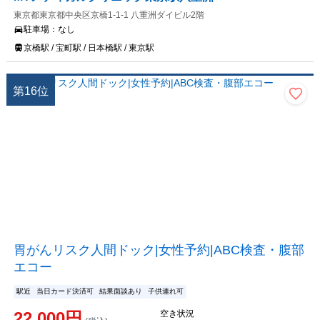
東京都東京都中央区京橋1-1-1 八重洲ダイビル2階
駐車場：
なし
京橋駅 / 宝町駅 / 日本橋駅 / 東京駅
第
16
位
胃がんリスク人間ドック|女性予約|ABC検査・腹部
エコー
駅近
当日カード決済可
結果面談あり
子供連れ可
22,000
円
空き状況