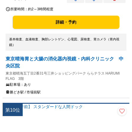
○
○
×
所要時間：
約2～3時間程度
詳細・予約
基本検査、血液検査、胸部レントゲン、心電図、尿検査、胃カメラ（胃内視
鏡）
東京晴海胃と大腸の消化器内視鏡・内科クリニック 中
央区院
東京都晴海五丁目2番31号三井ショッピングパーク ららテラス HARUMI
FLAG 3階
駐車場：
あり
勝どき駅 / 市場前駅
第
10
位