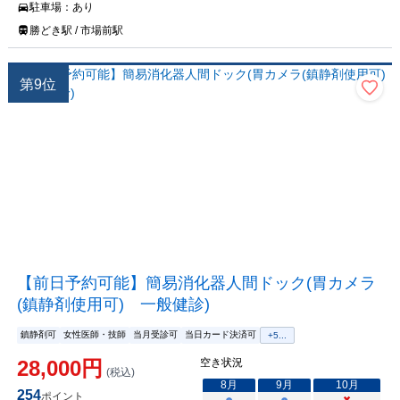
駐車場：
あり
勝どき駅 / 市場前駅
第
9
位
【前日予約可能】簡易消化器人間ドック(胃カメラ
(鎮静剤使用可) 一般健診)
鎮静剤可
女性医師・技師
当月受診可
当日カード決済可
+
5
...
28,000
円
空き状況
(税込)
8
月
9
月
10
月
254
ポイント