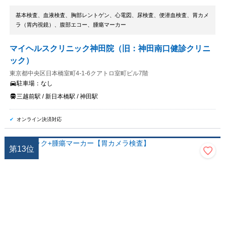
基本検査、血液検査、胸部レントゲン、心電図、尿検査、便潜血検査、胃カメ
ラ（胃内視鏡）、腹部エコー、腫瘍マーカー
マイヘルスクリニック神田院（旧：神田南口健診クリニ
ック）
東京都中央区日本橋室町4-1-6クアトロ室町ビル7階
駐車場：
なし
三越前駅 / 新日本橋駅 / 神田駅
オンライン決済対応
第
13
位