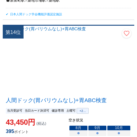
新富町駅 / 築地市場駅 / 築地駅
日本人間ドック学会機能評価認定施設
第
14
位
人間ドック(胃バリウムなし)+胃ABC検査
当月受診可
当日カード決済可
健診専用
土曜可
+
2
...
43,450
円
空き状況
(税込)
8
月
9
月
10
月
395
ポイント
○
○
○