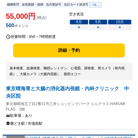
鎮静剤可
女性医師・技師
当月受診可
当日カード決済可
+
4
...
55,000
円
空き状況
(税込)
8
月
9
月
10
月
500
ポイント
○
○
○
所要時間：
約6～7時間程度
詳細・予約
基本検査、血液検査、胸部レントゲン、心電図、尿検査、胃カメラ（胃内視
鏡）、大腸カメラ（大腸内視鏡）、腹部エコー
東京晴海胃と大腸の消化器内視鏡・内科クリニック 中
央区院
東京都晴海五丁目2番31号三井ショッピングパーク ららテラス HARUMI
FLAG 3階
駐車場：
あり
勝どき駅 / 市場前駅