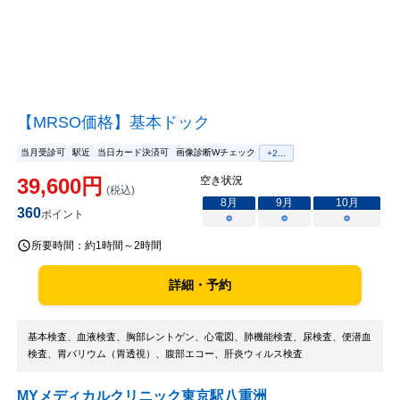
【MRSO価格】基本ドック
当月受診可
駅近
当日カード決済可
画像診断Wチェック
+
2
...
39,600
円
空き状況
(税込)
8
月
9
月
10
月
360
ポイント
○
○
○
所要時間：
約1時間～2時間
詳細・予約
基本検査、血液検査、胸部レントゲン、心電図、肺機能検査、尿検査、便潜血
検査、胃バリウム（胃透視）、腹部エコー、肝炎ウィルス検査
MYメディカルクリニック東京駅八重洲