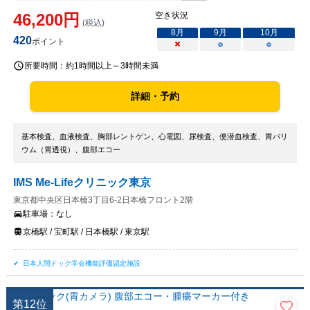
46,200
円
空き状況
(税込)
8
月
9
月
10
月
420
ポイント
×
○
○
所要時間：
約1時間以上～3時間未満
詳細・予約
基本検査、血液検査、胸部レントゲン、心電図、尿検査、便潜血検査、胃バリ
ウム（胃透視）、腹部エコー
IMS Me-Lifeクリニック東京
東京都中央区日本橋3丁目6-2日本橋フロント2階
駐車場：
なし
京橋駅 / 宝町駅 / 日本橋駅 / 東京駅
日本人間ドック学会機能評価認定施設
第
12
位