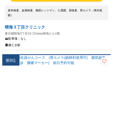
基本検査、血液検査、胸部レントゲン、心電図、尿検査、胃カメラ（胃内視
鏡）
晴海３丁目クリニック
東京都晴海3丁目10-1Daiwa晴海ビル1階
駐車場：
なし
勝どき駅
第
8
位