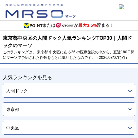
または
が
最大3.5%
貯まる！
東京都
中央区の人間ドック
人気ランキング
TOP
30
｜人間ド
ックのマーソ
このランキングは、 東京都 中央区にある36 の医療施設の中から、直近180日間
にマーソで予約された件数をもとに集計したものです。（2026/08/07時点）
人気ランキングを見る