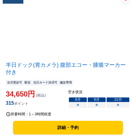
半日ドック(胃カメラ) 腹部エコー・腫瘍マーカー
付き
当月受診可
駅近
当日カード決済可
健診専用
34,650
円
空き状況
(税込)
8
月
9
月
10
月
315
ポイント
○
○
○
所要時間：
1～3時間程度
詳細・予約