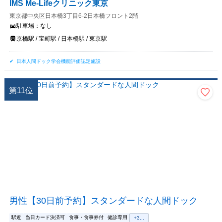
IMS Me-Lifeクリニック東京
東京都中央区日本橋3丁目6-2日本橋フロント2階
駐車場：
なし
京橋駅 / 宝町駅 / 日本橋駅 / 東京駅
日本人間ドック学会機能評価認定施設
第
11
位
男性【30日前予約】スタンダードな人間ドック
駅近
当日カード決済可
食事・食事券付
健診専用
+
3
...