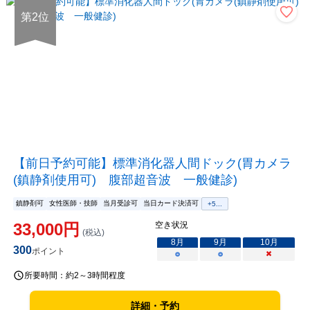
第
2
位
【前日予約可能】標準消化器人間ドック(胃カメラ
(鎮静剤使用可) 腹部超音波 一般健診)
鎮静剤可
女性医師・技師
当月受診可
当日カード決済可
+
5
...
33,000
円
空き状況
(税込)
8
月
9
月
10
月
300
ポイント
○
○
×
所要時間：
約2～3時間程度
詳細・予約