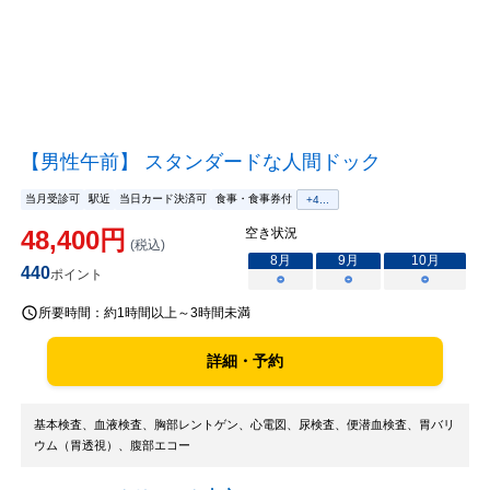
【男性午前】 スタンダードな人間ドック
当月受診可
駅近
当日カード決済可
食事・食事券付
+
4
...
48,400
円
空き状況
(税込)
8
月
9
月
10
月
440
ポイント
○
○
○
所要時間：
約1時間以上～3時間未満
詳細・予約
基本検査、血液検査、胸部レントゲン、心電図、尿検査、便潜血検査、胃バリ
ウム（胃透視）、腹部エコー