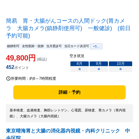
簡易 胃・大腸がんコースの人間ドック(胃カメ
ラ 大腸カメラ(鎮静剤使用可) 一般健診) (前日
予約可能)
鎮静剤可
女性医師・技師
当月受診可
当日カード決済可
+
5
...
49,800
円
空き状況
(税込)
8
月
9
月
10
月
452
ポイント
○
○
○
所要時間：
約6～7時間程度
詳細・予約
基本検査、血液検査、胸部レントゲン、心電図、尿検査、胃カメラ（胃内視
鏡）、大腸カメラ（大腸内視鏡）
東京晴海胃と大腸の消化器内視鏡・内科クリニック 中
央区院