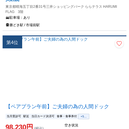
東京都晴海五丁目2番31号三井ショッピングパーク ららテラス HARUMI
FLAG 3階
駐車場：
あり
勝どき駅 / 市場前駅
第
4
位
【ペアプラン午前】ご夫婦の為の人間ドック
当月受診可
駅近
当日カード決済可
食事・食事券付
+
5
...
98,230
円
空き状況
(税込)