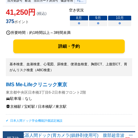
当月受診可
駅近
当日カード決済可
健診専用
+
1
...
41,250
円
空き状況
(税込)
8
月
9
月
10
月
375
ポイント
○
○
○
所要時間：
約1時間以上～3時間未満
詳細・予約
基本検査、血液検査、心電図、尿検査、便潜血検査、胸部CT、上腹部CT、胃
がんリスク検査（ABC検査）
IMS Me-Lifeクリニック東京
東京都中央区日本橋3丁目6-2日本橋フロント2階
駐車場：
なし
京橋駅 / 宝町駅 / 日本橋駅 / 東京駅
日本人間ドック学会機能評価認定施設