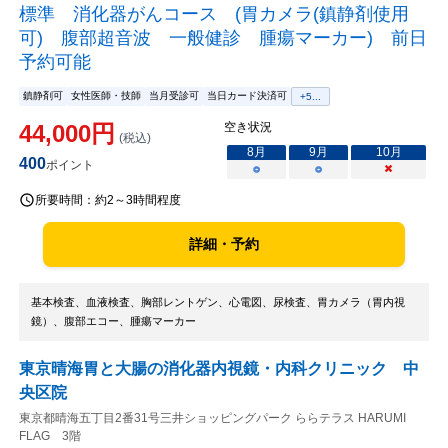
標準 消化器がんコース (胃カメラ(鎮静剤使用
可) 腹部超音波 一般健診 腫瘍マーカー) 前日
予約可能
鎮静剤可
女性医師・技師
当月受診可
当日カード決済可
+
5
...
44,000
円
空き状況
(税込)
8
月
9
月
10
月
400
ポイント
○
○
×
所要時間：
約2～3時間程度
詳細・予約
基本検査、血液検査、胸部レントゲン、心電図、尿検査、胃カメラ（胃内視
鏡）、腹部エコー、腫瘍マーカー
東京晴海胃と大腸の消化器内視鏡・内科クリニック 中
央区院
東京都晴海五丁目2番31号三井ショッピングパーク ららテラス HARUMI
FLAG 3階