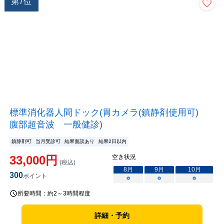
第
7
位
標準消化器人間ドック(胃カメラ(鎮静剤使用可)
腹部超音波 一般健診)
鎮静剤可
当月受診可
結果面談あり
結果2日以内
33,000
円
空き状況
(税込)
8
月
9
月
10
月
300
ポイント
○
○
○
所要時間：
約2～3時間程度
詳細・予約