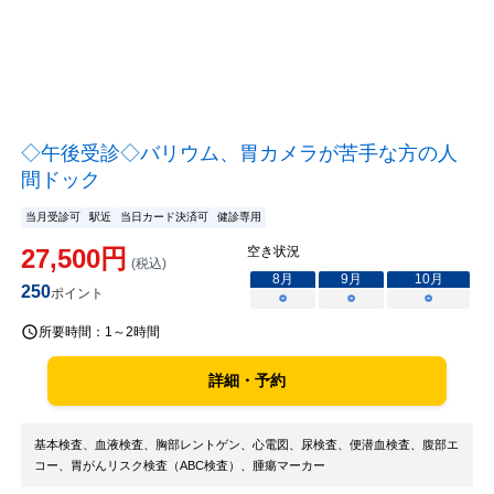
◇午後受診◇バリウム、胃カメラが苦手な方の人
間ドック
当月受診可
駅近
当日カード決済可
健診専用
27,500
円
空き状況
(税込)
8
月
9
月
10
月
250
ポイント
○
○
○
所要時間：
1～2時間
詳細・予約
基本検査、血液検査、胸部レントゲン、心電図、尿検査、便潜血検査、腹部エ
コー、胃がんリスク検査（ABC検査）、腫瘍マーカー