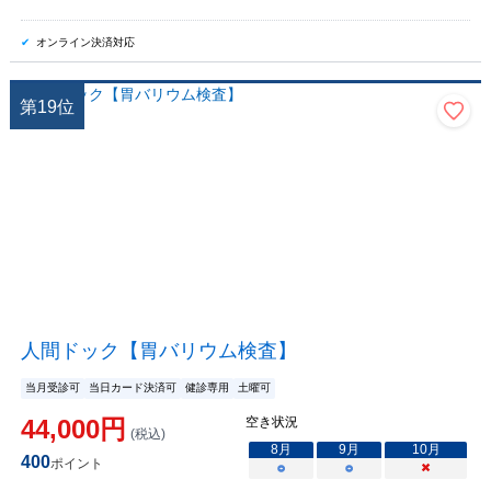
オンライン決済対応
第
19
位
人間ドック【胃バリウム検査】
当月受診可
当日カード決済可
健診専用
土曜可
44,000
円
空き状況
(税込)
8
月
9
月
10
月
400
ポイント
○
○
×