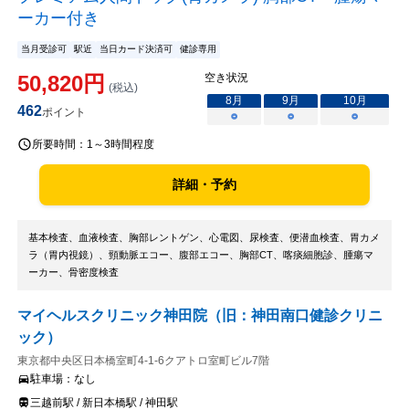
ーカー付き
当月受診可
駅近
当日カード決済可
健診専用
50,820
円
空き状況
(税込)
8
月
9
月
10
月
462
ポイント
○
○
○
所要時間：
1～3時間程度
詳細・予約
基本検査、血液検査、胸部レントゲン、心電図、尿検査、便潜血検査、胃カメ
ラ（胃内視鏡）、頸動脈エコー、腹部エコー、胸部CT、喀痰細胞診、腫瘍マ
ーカー、骨密度検査
マイヘルスクリニック神田院（旧：神田南口健診クリニ
ック）
東京都中央区日本橋室町4-1-6クアトロ室町ビル7階
駐車場：
なし
三越前駅 / 新日本橋駅 / 神田駅