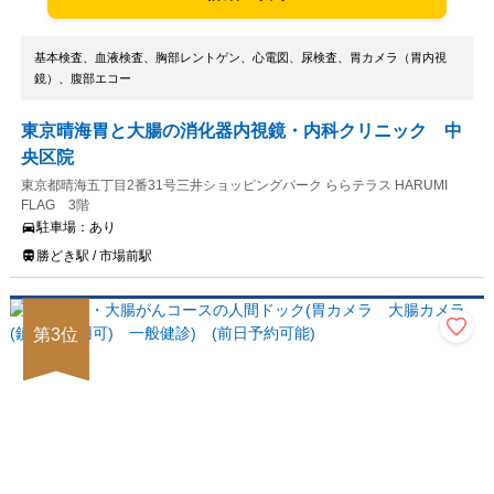
基本検査、血液検査、胸部レントゲン、心電図、尿検査、胃カメラ（胃内視
鏡）、腹部エコー
東京晴海胃と大腸の消化器内視鏡・内科クリニック 中
央区院
東京都晴海五丁目2番31号三井ショッピングパーク ららテラス HARUMI
FLAG 3階
駐車場：
あり
勝どき駅 / 市場前駅
第
3
位