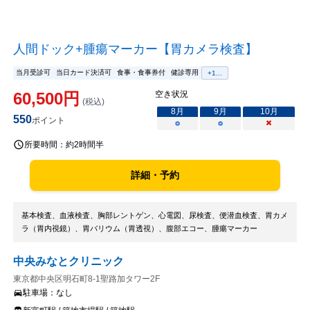
人間ドック+腫瘍マーカー【胃カメラ検査】
当月受診可
当日カード決済可
食事・食事券付
健診専用
+
1
...
60,500
円
空き状況
(税込)
8
月
9
月
10
月
550
ポイント
○
○
×
所要時間：
約2時間半
詳細・予約
基本検査、血液検査、胸部レントゲン、心電図、尿検査、便潜血検査、胃カメ
ラ（胃内視鏡）、胃バリウム（胃透視）、腹部エコー、腫瘍マーカー
中央みなとクリニック
東京都中央区明石町8-1聖路加タワー2F
駐車場：
なし