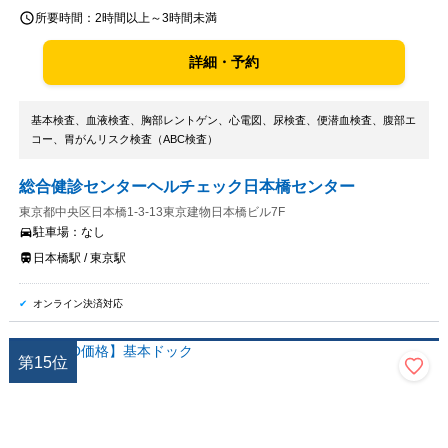
所要時間：
2時間以上～3時間未満
詳細・予約
基本検査、血液検査、胸部レントゲン、心電図、尿検査、便潜血検査、腹部エ
コー、胃がんリスク検査（ABC検査）
総合健診センターヘルチェック日本橋センター
東京都中央区日本橋1-3-13東京建物日本橋ビル7F
駐車場：
なし
日本橋駅 / 東京駅
オンライン決済対応
第
15
位