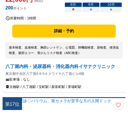
(税込)
8
月
9
月
10
月
200
ポイント
×
○
○
所要時間：
1時間
詳細・予約
基本検査、血液検査、胸部レントゲン、心電図、肺機能検査、尿検査、便潜血
検査、腹部エコー、胃がんリスク検査（ABC検査）
八丁堀内科・泌尿器科・消化器内科イサナクリニック
東京都中央区八丁堀4-6-5キスワイヤ八丁堀ビル4階
駐車場：
なし
京橋駅 / 八丁堀駅 / 宝町駅 / 新富町駅 / 茅場町駅
第
17
位