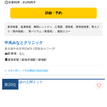
所要時間：
約2時間半
詳細・予約
基本検査、血液検査、胸部レントゲン、心電図、尿検査、便潜血検査、胃カメ
ラ（胃内視鏡）、胃バリウム（胃透視）、腹部エコー
中央みなとクリニック
東京都中央区明石町8-1聖路加タワー2F
駐車場：
なし
新富町駅 / 築地市場駅 / 築地駅
日本人間ドック学会機能評価認定施設
第
20
位