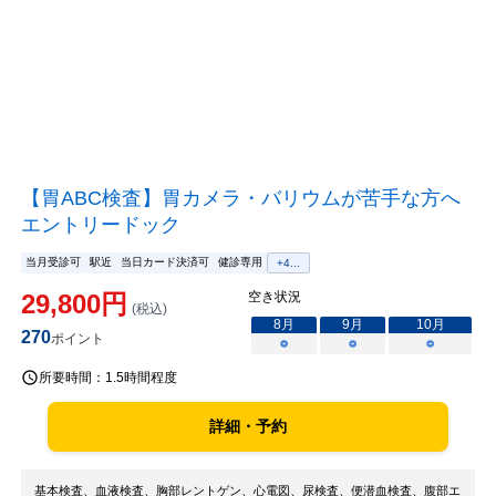
【胃ABC検査】胃カメラ・バリウムが苦手な方へ
エントリードック
当月受診可
駅近
当日カード決済可
健診専用
+
4
...
29,800
円
空き状況
(税込)
8
月
9
月
10
月
270
ポイント
○
○
○
所要時間：
1.5時間程度
詳細・予約
基本検査、血液検査、胸部レントゲン、心電図、尿検査、便潜血検査、腹部エ