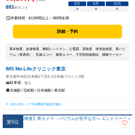
8
月
9
月
10
月
893
ポイント
○
○
○
所要時間：
約1時間以上～3時間未満
詳細・予約
基本検査、血液検査、胸部レントゲン、心電図、尿検査、便潜血検査、胃バリ
ウム（胃透視）、乳腺エコー、腹部エコー、子宮頸部細胞診、腫瘍マーカー
IMS Me-Lifeクリニック東京
東京都中央区日本橋3丁目6-2日本橋フロント2階
駐車場：
なし
京橋駅 / 宝町駅 / 日本橋駅 / 東京駅
日本人間ドック学会機能評価認定施設
第
5
位