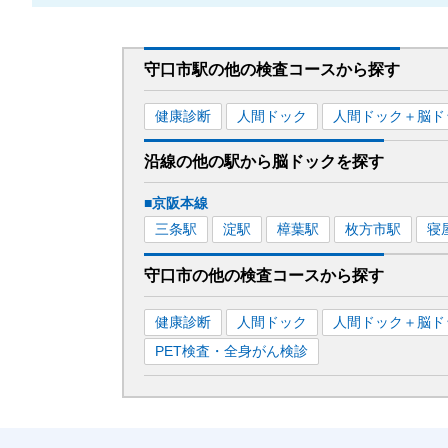
守口市駅
の
他の
検査コースから探す
健康診断
人間ドック
人間ドック＋脳ド
沿線の他の駅から
脳ドックを
探す
■京阪本線
三条
駅
淀
駅
樟葉
駅
枚方市
駅
寝
守口市
の
他の
検査コースから探す
健康診断
人間ドック
人間ドック＋脳ド
PET検査・全身がん検診