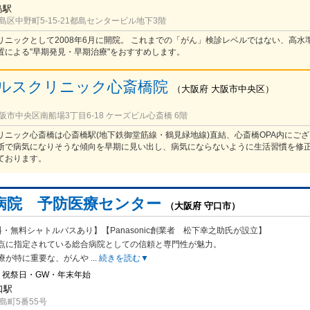
島駅
区中野町5-15-21都島センタービル地下3階
リニックとして2008年6月に開院。 これまでの「がん」検診レベルではない、高水
置による"早期発見・早期治療"をおすすめします。
ルスクリニック心斎橋院
（
大阪府
大阪市中央区
）
市中央区南船場3丁目6-18 ケーズビル心斎橋 6階
リニック心斎橋は心斎橋駅(地下鉄御堂筋線・鶴見緑地線)直結、心斎橋OPA内にござ
断で病気になりそうな傾向を早期に見い出し、病気にならないように生活習慣を修
ております。
病院 予防医療センター
（大阪府 守口市）
・無料シャトルバスあり】【Panasonic創業者 松下幸之助氏が設立】
点に指定されている総合病院としての信頼と専門性が魅力。
療が特に重要な、がんや
...
続きを読む▼
・祝祭日・GW・年末年始
口駅
島町5番55号