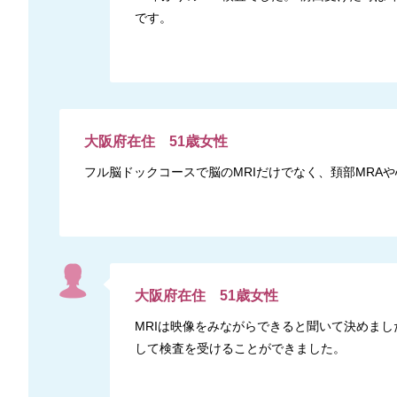
です。
大阪府
在住
51
歳
女性
フル脳ドックコースで脳のMRIだけでなく、頚部MRA
大阪府
在住
51
歳
女性
MRIは映像をみながらできると聞いて決めま
して検査を受けることができました。