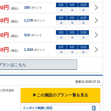
8
月
9
月
10
月
00
円
180
ポイント
（税込）
○
○
○
8
月
9
月
10
月
80
円
1,178
ポイント
（税込）
○
○
○
8
月
9
月
10
月
00
円
310
ポイント
（税込）
○
○
○
8
月
9
月
10
月
40
円
1,334
ポイント
（税込）
○
○
○
プランはこちら
更新日:
2026.07.31
守口市河原町
▶この施設のプラン一覧を見る
インボイス制度に対応