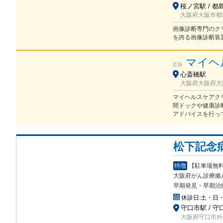
桜ノ宮駅 / 都
大阪府大阪市都島
画像診断専門のク
を誇る画像診断装
マイヘ
広告
心斎橋駅
大阪府大阪府大阪
マイヘルスケアク
間ドックや健康診
アドバイスを行っ
松下記念
特徴
【駐車場無料
大阪府がん診
療拠
早期発見・早期治
休診日:
土・日
守口市駅 / 守
大阪府守口市外