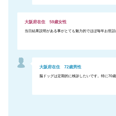
大阪府
在住
59
歳
女性
当日結果説明がある事がとても魅力的でほぼ毎年お世話
大阪府
在住
72
歳
男性
脳ドッグは定期的に検診したいです。特に70