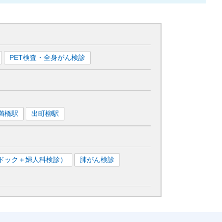
PET検査・全身がん検診
満橋
駅
出町柳
駅
ドック＋婦人科検診）
肺がん検診