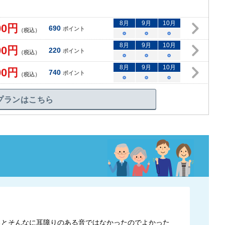
8
月
9
月
10
月
00
円
690
ポイント
（税込）
○
○
○
8
月
9
月
10
月
00
円
220
ポイント
（税込）
○
○
○
8
月
9
月
10
月
00
円
740
ポイント
（税込）
○
○
○
プランはこちら
るとそんなに耳障りのある音ではなかったのでよかった