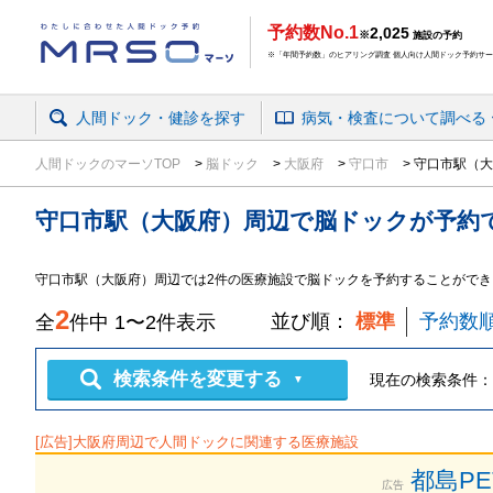
予約数No.1
2,025
※
施設の予約
※「年間予約数」のヒアリング調査 個人向け人間ドック予約サービ
人間ドック・健診を探す
病気・検査
について
調べる
人間ドックのマーソTOP
脳ドック
大阪府
守口市
守口市駅（大
守口市駅（大阪府）周辺
で
脳ドック
が予約
守口市駅（大阪府）周辺では2件の医療施設で脳ドックを予約することができ
2
並び順：
標準
予約数
全
件中
1
〜
2
件表示
検索条件を変更する
現在の検索条件：
▼
[広告]
大阪府
周辺で人間ドックに関連する医療施設
都島P
広告