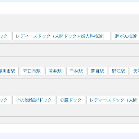
ック
レディースドック（人間ドック＋婦人科検診）
肺がん検診
屋川市
駅
守口市
駅
滝井
駅
千林
駅
関目
駅
野江
駅
天
ック
その他検診/ドック
心臓ドック
レディースドック（人間