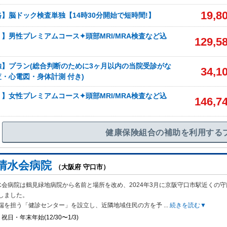
19,8
】脳ドック検査単独【14時30分開始で短時間!】
】男性プレミアムコース✦頭部MRI/MRA検査など込
129,5
】プラン(総合判断のために3ヶ月以内の当院受診がな
34,1
・心電図・身体計測 付き)
】女性プレミアムコース✦頭部MRI/MRA検査など込
146,7
健康保険組合の補助を利用する
清水会病院
（大阪府 守口市）
会病院は鶴見緑地病院から名前と場所を改め、2024年3月に京阪守口市駅近くの
しました。
端を担う「健診センター」を設立し、近隣地域住民の方を予
...
続きを読む▼
祝日・年末年始(12/30〜1/3)