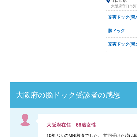
守口市駅
大阪府守口市河
充実ドック(胃
脳ドック
充実ドック(胃
大阪府
の
脳ドック
受診者の感想
大阪府
在住
66
歳
女性
10年ぶりのMRI検査でした。 前回受けた