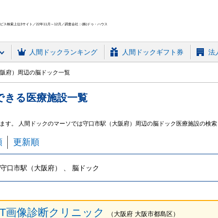
ス検索上位3サイト／22年11月～12月／調査会社：(株)ドゥ・ハウス
人間ドック
ランキング
人間ドックギフト券
法
阪府）周辺の脳ドック一覧
できる
医療施設
一覧
ます。 人間ドックのマーソでは守口市駅（大阪府）周辺の脳ドック医療施設の検索
順
更新順
守口市駅（大阪府） 、 脳ドック
ET画像診断クリニック
（
大阪府
大阪市都島区
）