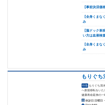
【事前決済価格
【全身くまなく
み
【脳ドック単独
い方は血液検査
【全身くまなく
み
もりぐち
特徴
もりぐち清水
へ新規移転をいた
健康寿命延伸の一
休診日:
日曜日・