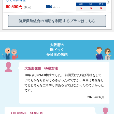
8
月
9
月
10
月
60,500
円
550
（税込）
ポイント
×
×
×
健康保険組合の補助を利用するプランはこちら
大阪府
の
脳ドック
受診者の感想
大阪府
在住
66
歳
女性
10年ぶりのMRI検査でした。 前回受けた時は耳栓をして
いてもかなり音がうるさかったのですが、今回は耳栓をし
てるとそんなに耳障りのある音ではなかったのでよかった
です。
2026年06月
大阪府
在住
51
歳
女性