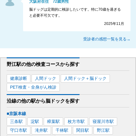
大阪府
在住
72
歳
男性
脳ドッグは定期的に検診したいです。特に70歳を過ぎる
と必要不可欠です。
2025年11月
受診者の感想一覧を見る→
野江駅
の
他の
検査コースから探す
健康診断
人間ドック
人間ドック＋脳ドック
PET検査・全身がん検診
沿線の他の駅から
脳ドックを
探す
■京阪本線
三条
駅
淀
駅
樟葉
駅
枚方市
駅
寝屋川市
駅
守口市
駅
滝井
駅
千林
駅
関目
駅
野江
駅