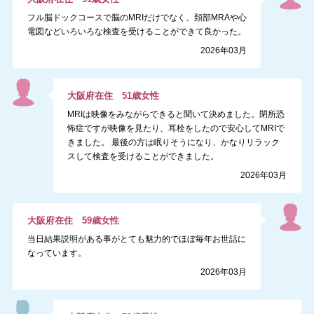
フル脳ドックコースで脳のMRIだけでなく、頚部MRAや心
電図などいろいろな検査を受けることができて良かった。
2026年03月
大阪府
在住
51
歳
女性
MRIは映像をみながらできると聞いて決めました。閉所恐
怖症ですが映像を見たり、耳栓をしたので安心してMRIで
きました。 最後の方は眠りそうになり、かなりリラック
スして検査を受けることができました。
2026年03月
大阪府
在住
59
歳
女性
当日結果説明がある事がとても魅力的でほぼ毎年お世話に
なっています。
2026年03月