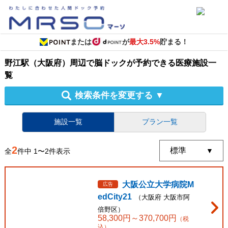
または
が
最大3.5%
貯まる！
野江駅（大阪府）周辺
で
脳ドック
が予約できる
医療施設
一
覧
検索条件を変更する
▼
施設一覧
プラン一覧
2
全
件中
1
〜
2
件表示
大阪公立大学病院M
広告
edCity21
（
大阪府
大阪市阿
倍野区
）
58,300
円～
370,700
円
（税
込）