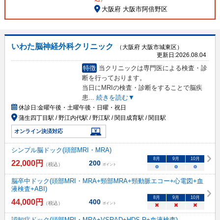
大阪府 大阪市阿倍野区
いわた脳神経外科クリニック
（大阪府 大阪市城東区）
更新日:
2026.08.04
特徴
当クリニックは専門医による検査・診
断を行っております。
当日にMRIの検査・診断をすることで脳疾
患
...
続きを読む▼
休診日:
金曜午後・土曜午後・日曜・祝日
蒲生四丁目駅 / 野江内代駅 / 野江駅 / 関目成育駅 / 関目駅
オンライン決済対応
シンプル脳ドック(頭部MRI・MRA)
8
月
9
月
10
月
22,000
円
200
（税込）
ポイント
○
○
○
脳卒中ドック(頭部MRI・MRA+頸部MRA+頸動脈エコー+心電図+血
液検査+ABI)
8
月
9
月
10
月
44,000
円
400
（税込）
ポイント
×
×
×
認知症ドック(頭部MRI・MRA+VSRAD+HDS-R+血液検査)