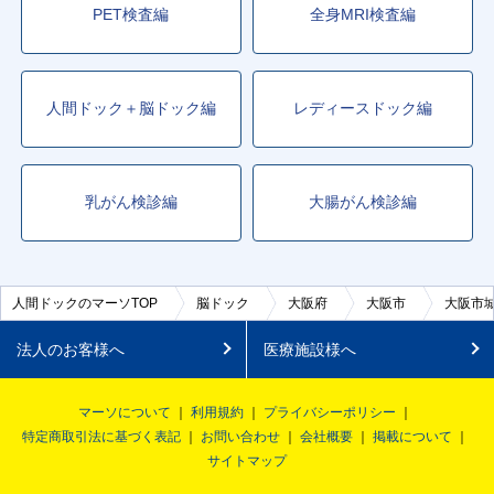
PET検査編
全身MRI検査編
人間ドック＋脳ドック編
レディースドック編
乳がん検診編
大腸がん検診編
人間ドックのマーソTOP
脳ドック
大阪府
大阪市
大阪市
法人のお客様へ
医療施設様へ
マーソについて
利用規約
プライバシーポリシー
特定商取引法に基づく表記
お問い合わせ
会社概要
掲載について
サイトマップ