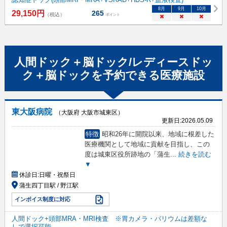
8
月
9
月
10
月
29,150
円
265
（税込）
ポイント
×
×
×
人間ドック＋脳ドック/レディースドッ
ク＋脳ドック
を予約できる
医療施設
東大阪病院
（大阪府 大阪市城東区）
更新日:
2026.05.09
特徴
昭和26年に開院以来、地域に根差した
医療機関として地域に貢献を目指し、この
度は城東区役所跡地の「蒲生
...
続きを読む
▼
休診日:
日曜・祝祭日
蒲生四丁目駅 / 野江駅
インボイス制度に対応
人間ドック+頭部MRA・MRI検査 ※胃カメラ・バリウムは差額な
しで選択可能