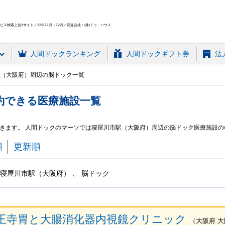
ス検索上位3サイト／22年11月～12月／調査会社：(株)ドゥ・ハウス
人間ドック
ランキング
人間ドックギフト券
法
（大阪府）周辺の脳ドック一覧
約できる
医療施設
一覧
きます。 人間ドックのマーソでは寝屋川市駅（大阪府）周辺の脳ドック医療施設の
順
更新順
寝屋川市駅（大阪府） 、 脳ドック
王寺胃と大腸消化器内視鏡クリニック
（
大阪府
大