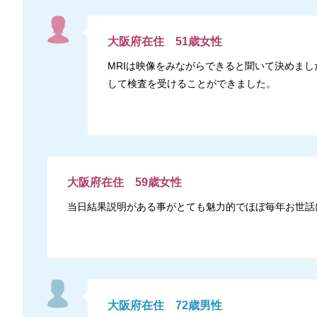
大阪府
在住
51
歳
女性
MRIは映像をみながらできると聞いて決めま
して検査を受けることができました。
大阪府
在住
59
歳
女性
当日結果説明がある事がとても魅力的でほぼ毎年お世話
大阪府
在住
72
歳
男性