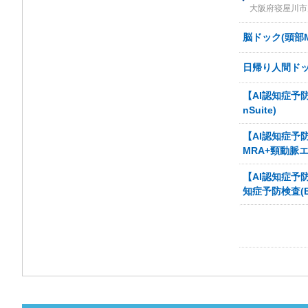
大阪府寝屋川市川
脳ドック(頭部M
日帰り人間ドッ
【AI認知症予防
nSuite)
【AI認知症予
MRA+頸動脈エコー
【AI認知症予
知症予防検査(Bra