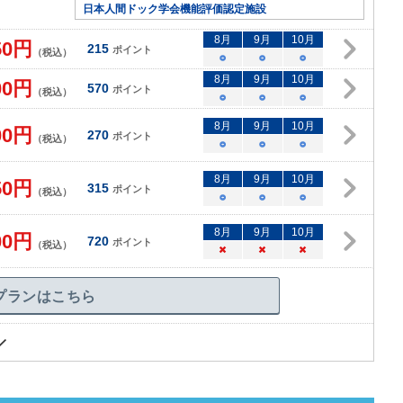
日本人間ドック学会機能評価認定施設
8
月
9
月
10
月
50
円
215
ポイント
（税込）
○
○
○
8
月
9
月
10
月
00
円
570
ポイント
（税込）
○
○
○
8
月
9
月
10
月
00
円
270
ポイント
（税込）
○
○
○
8
月
9
月
10
月
50
円
315
ポイント
（税込）
○
○
○
8
月
9
月
10
月
00
円
720
ポイント
（税込）
×
×
×
プランはこちら