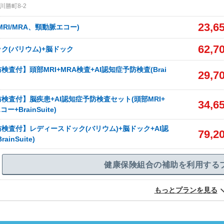
勝町8-2
23,6
RI/MRA、頸動脈エコー)
62,7
ク(バリウム)+脳ドック
検査付】頭部MRI+MRA検査+AI認知症予防検査(Brai
29,7
防検査付】脳疾患+AI認知症予防検査セット(頭部MRI+
34,6
+BrainSuite)
防検査付】レディースドック(バリウム)+脳ドック+AI認
79,2
inSuite)
健康保険組合の補助を利用する
もっとプランを見る