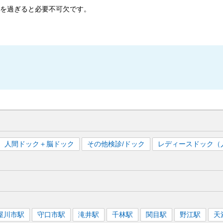
歳を過ぎると必要不可欠です。
人間ドック＋脳ドック
その他検診/ドック
レディースドック（
屋川市
駅
守口市
駅
滝井
駅
千林
駅
関目
駅
野江
駅
天