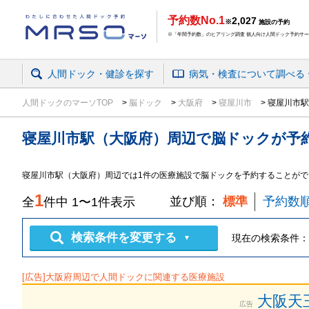
予約数No.1
2,027
※
施設の予約
※「年間予約数」のヒアリング調査 個人向け人間ドック予約サービ
人間ドック・健診を探す
病気・検査
について
調べる
人間ドックのマーソTOP
脳ドック
大阪府
寝屋川市
寝屋川市駅
寝屋川市駅（大阪府）周辺
で
脳ドック
が予
寝屋川市駅（大阪府）周辺では1件の医療施設で脳ドックを予約することがで
1
並び順：
標準
予約数
全
件中
1
〜
1
件表示
検索条件を変更する
現在の検索条件：
▼
[広告]
大阪府
周辺で人間ドックに関連する医療施設
大阪天
広告