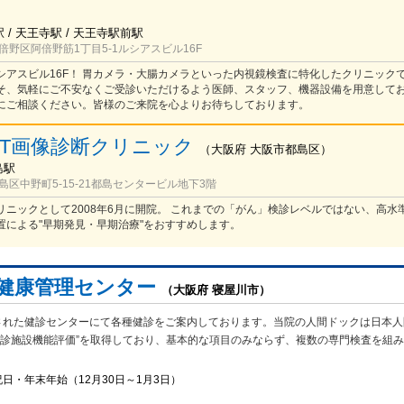
/ 天王寺駅 / 天王寺駅前駅
野区阿倍野筋1丁目5-1ルシアスビル16F
シアスビル16F！ 胃カメラ・大腸カメラといった内視鏡検査に特化したクリニック
そ、気軽にご不安なくご受診いただけるよう医師、スタッフ、機器設備を用意してお
にご相談ください。皆様のご来院を心よりお待ちしております。
ET画像診断クリニック
（
大阪府
大阪市都島区
）
島駅
区中野町5-15-21都島センタービル地下3階
リニックとして2008年6月に開院。 これまでの「がん」検診レベルではない、高水
置による"早期発見・早期治療"をおすすめします。
 健康管理センター
（大阪府 寝屋川市）
された健診センターにて各種健診をご案内しております。当院の人間ドックは日本人
健診施設機能評価”を取得しており、基本的な項目のみならず、複数の専門検査を組
日・年末年始（12月30日～1月3日）