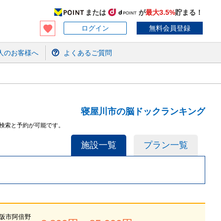
または
が
最大3.5%
貯まる！
ログイン
無料会員登録
人のお客様へ
よくあるご質問
寝屋川市の脳ドックランキング
検索と予約が可能です。
施設一覧
プラン一覧
阪市阿倍野