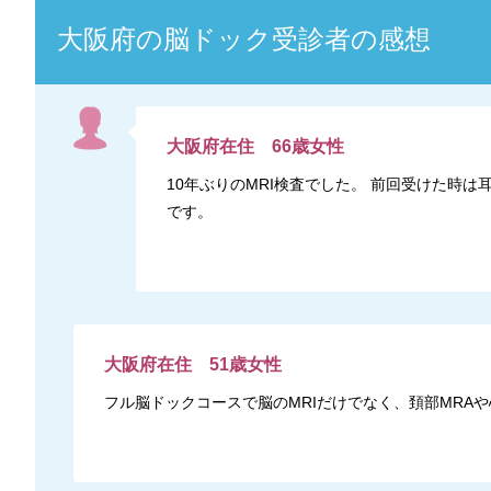
大阪府
の
脳ドック
受診者の感想
大阪府
在住
66
歳
女性
10年ぶりのMRI検査でした。 前回受けた
です。
大阪府
在住
51
歳
女性
フル脳ドックコースで脳のMRIだけでなく、頚部MRA