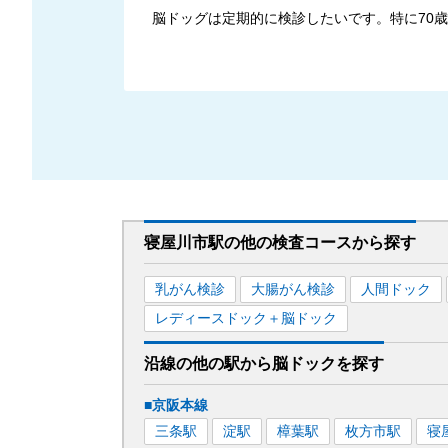
脳ドッグは定期的に検診したいです。特に70
寝屋川市駅
の
他の
検査コースから探す
乳がん検診
大腸がん検診
人間ドック
レディースドック＋脳ドック
沿線の他の駅から
脳ドックを
探す
■京阪本線
三条
駅
淀
駅
樟葉
駅
枚方市
駅
寝