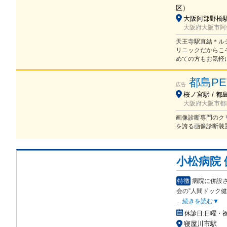
区
）
大阪阿部野橋駅 
大阪府大阪市阿倍
天王寺駅直結＊ル
リニックだからこ
めての方もお気軽
都島P
広告
桜ノ宮駅 / 都
大阪府大阪市都島
画像診断専門のク
を誇る画像診断装
小松病院
特徴
病院に併設
会の
”人間ドック
...
続きを読む▼
休診日:
日曜・祝
寝屋川市駅