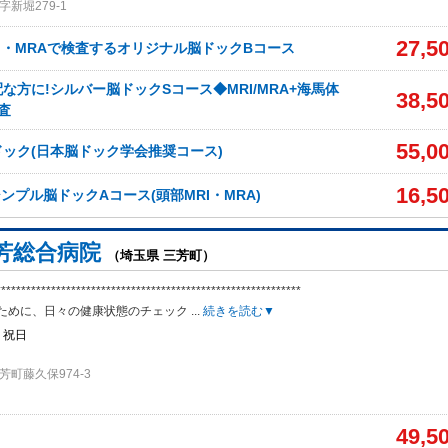
新堀279-1
27,5
I・MRAで検査するオリジナル脳ドックBコース
な方に!シルバー脳ドックSコース◆MRI/MRA+海馬体
38,5
査
55,0
ック(日本脳ドック学会推奨コース)
16,5
シンプル脳ドックAコース(頭部MRI・MRA)
芳総合病院
（埼玉県 三芳町）
*************************************
************************
ために、日々の健康状態のチェック
...
続きを読む▼
、祝日
町藤久保974-3
49,5