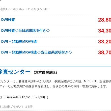
袋1-6-1ホテルメトロポリタンB1F
28,8
、DWI検査
34,3
A、DWI検査◇当日結果説明付き◇
33,2
、DWI + 頚動脈MRA検査
38,7
、DWI + 頚動脈MRA検査◇当日結果説明付き◇
診査センター
（東京都 豊島区）
査センターは、各種健康診断やがん検診、事業所健診などの他、MRI、CT、超音波
フィーなど最先端の画像診断を駆使し、皆さまの健康の保持・増進に貢献します。
日・年末年始（12月29日～1月3日）
5-1健康プラザとしま6階