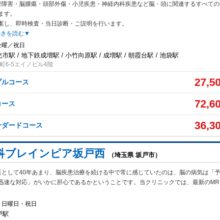
管障害・脳腫瘍・頭部外傷・小児疾患・神経内科疾患など脳・頭に関連するすべての
ます。
案し、即時検査・当日診断・ご説明を行います。
続きを読む▼
金曜／祝日
光市駅 / 地下鉄成増駅 / 小竹向原駅 / 成増駅 / 朝霞台駅 / 池袋駅
町6-5エイノビル4階
27,5
プルコース
72,6
コース
36,3
ンダードコース
科ブレインピア坂戸西
（埼玉県 坂戸市）
医として40年あまり、脳疾患治療を続ける中で常に感じていたのは、脳の病気は「
迅速な対応」がいかに肝心であるかということです。当クリニックでは、最新のMRI
・日曜日・祝日
戸駅