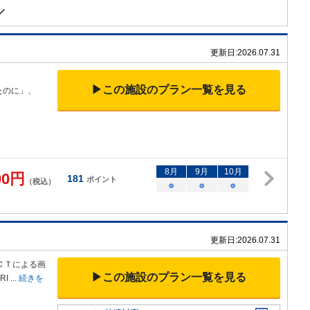
更新日:
2026.07.31
▶この施設のプラン一覧を見る
ったのに」、
8
月
9
月
10
月
00
円
181
ポイント
（税込）
○
○
○
更新日:
2026.07.31
ＣＴによる画
▶この施設のプラン一覧を見る
RI
...
続きを