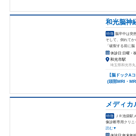
和光脳神
特徴
脳卒中は突
そして、倒れてか
「破裂する前に脳
休診日:
日曜・
和光市駅
埼玉県和光市丸山
【脳ドックAコ
(頭部MRI・M
メディカ
特徴
ＪＲ池袋駅
像
診断専用クリニッ
読む▼
休診日:
年末年