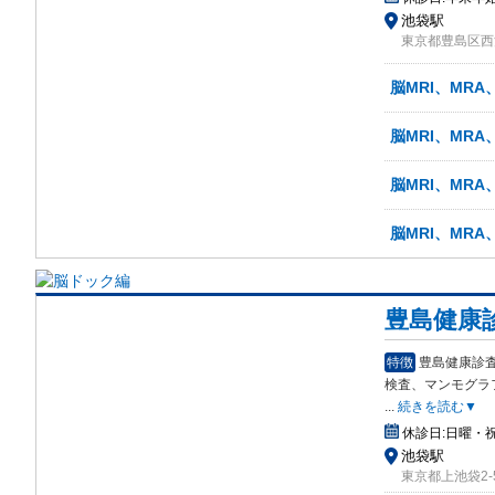
池袋駅
東京都豊島区西池
脳MRI、MRA
脳MRI、MR
脳MRI、MRA
脳MRI、MRA
豊島健康
特徴
豊島健康診
検査、マンモグラ
...
続きを読む▼
休診日:
日曜・祝
池袋駅
東京都上池袋2-