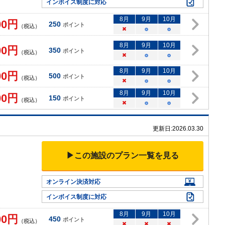
インボイス制度に対応
8
月
9
月
10
月
00
円
250
ポイント
（税込）
×
○
○
8
月
9
月
10
月
00
円
350
ポイント
（税込）
×
○
○
8
月
9
月
10
月
00
円
500
ポイント
（税込）
×
○
○
8
月
9
月
10
月
00
円
150
ポイント
（税込）
×
○
○
更新日:
2026.03.30
▶この施設のプラン一覧を見る
オンライン決済対応
インボイス制度に対応
8
月
9
月
10
月
00
円
450
ポイント
（税込）
×
×
×