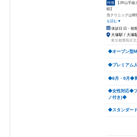
特徴
【JR山手
能】
当クリニックは精
を読む▼
休診日:
日・祝
大塚駅 / 大塚
東京都豊島区北大塚
◆オープン型M
◆プレミアム人
◆8月・9月◆
◆女性対応◆プ
ノ付き)◆
◆スタンダード