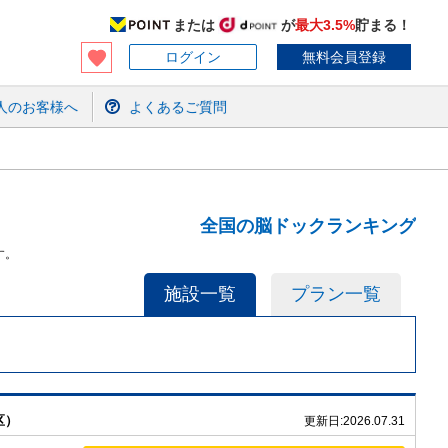
または
が
最大3.5%
貯まる！
ログイン
無料会員登録
人のお客様へ
よくあるご質問
全国の脳ドックランキング
す。
施設一覧
プラン一覧
区）
更新日:
2026.07.31