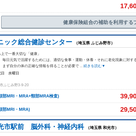
17,6
健康保険組合の補助を利用する
ニック総合健診センター
（埼玉県 ふじみ野市）
る上で一番大切な「健康」
、毎日元気で活躍するためには、適切な食事・運動
・休養・それに老化現象に対す
、まず自分の体の正確な情報を得ることが必要で
...
続きを読む▼
祝日 水曜日
ふじみ野3-9-20
39,9
部MRI・MRA+頸部MRA検査)
29,5
部MRI・MRA)
光市駅前 脳外科・神経内科
（埼玉県 和光市）