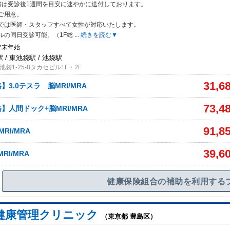
書は受診後1週間を目安に速やかに送付しております。
ご用意。
では医師・スタッフすべて女性が対応いたします。
ルの同日受診可能。（1F総
...
続きを読む▼
年末年始
/ 東池袋駅 / 池袋駅
袋1-25-8タカセビル1F・2F
31,6
3.0テスラ 脳MRI/MRA
73,4
】人間ドック+脳MRI/MRA
91,8
RI/MRA
39,6
RI/MRA
健康保険組合の補助を利用する
健康管理クリニック
（東京都 豊島区）