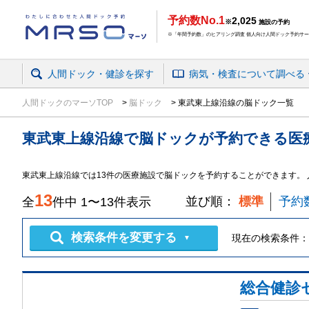
予約数No.1
2,025
※
施設の予約
※「年間予約数」のヒアリング調査 個人向け人間ドック予約サービ
人間ドック・健診を探す
病気・検査
について
調べる
人間ドックのマーソTOP
脳ドック
東武東上線沿線の脳ドック一覧
東武東上線沿線
で
脳ドック
が予約できる
医
東武東上線沿線では13件の医療施設で脳ドックを予約することができます。
13
並び順：
標準
予約
全
件中
1
〜
13
件表示
検索条件を変更する
現在の検索条件：
▼
総合健診