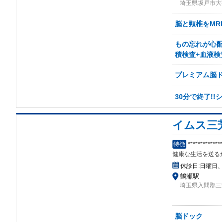
埼玉県坂戸市大字
脳と頸椎をMR
もの忘れが心配
積検査+血液検
プレミアム脳ド
30分で終了!!
イムス三
特徴
*************
健康な生活を送る
休診日:
日曜日
鶴瀬駅
埼玉県入間郡三芳
脳ドック