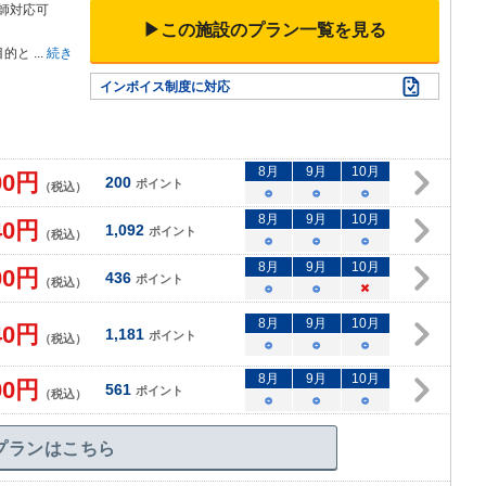
師対応可
▶この施設のプラン一覧を見る
目的と
...
続き
インボイス制度に対応
8
月
9
月
10
月
00
円
200
ポイント
（税込）
○
○
○
8
月
9
月
10
月
40
円
1,092
ポイント
（税込）
○
○
○
8
月
9
月
10
月
00
円
436
ポイント
（税込）
○
○
×
8
月
9
月
10
月
40
円
1,181
ポイント
（税込）
○
○
○
8
月
9
月
10
月
00
円
561
ポイント
（税込）
○
○
○
プランはこちら