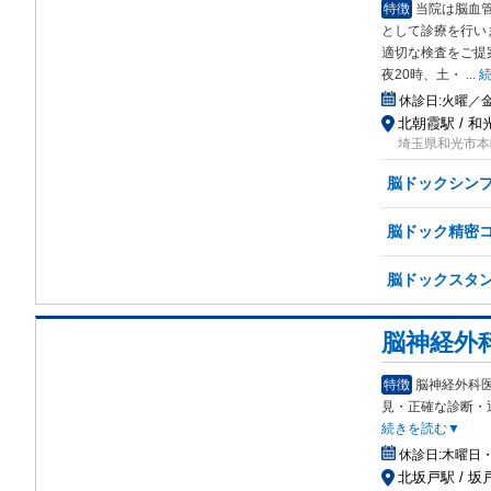
特徴
当院は脳血
とし
て診療を行い
適切な検査をご提
夜20時、土・
...
休診日:
火曜／
北朝霞駅 / 和
埼玉県和光市本
脳ドックシン
脳ドック精密
脳ドックスタ
脳神経外
特徴
脳神経外科
見
・正確な診断・
続きを読む▼
休診日:
木曜日
北坂戸駅 / 坂