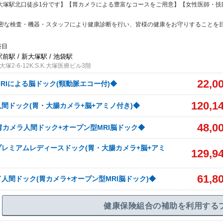
線大塚駅北口徒歩1分です】【胃カメラによる豊富なコースをご用意】【女性医師・技
密な検査・機器・スタッフにより健康診断を行い、皆様の健康をお守りすることを
祭日
駅前駅 / 新大塚駅 / 池袋駅
2-6-12K.S.K.大塚医療ビル3階
22,0
RIによる脳ドック(頸動脈エコー付)◆
120,1
間ドック(胃・大腸カメラ+脳+アミノ付き)◆
48,0
胃カメラ人間ドック+オープン型MRI脳ドック◆
レミアムレディースドック(胃・大腸カメラ+脳+アミ
129,9
61,8
人間ドック(胃カメラ+オープン型MRI脳ドック)◆
健康保険組合の補助を利用する