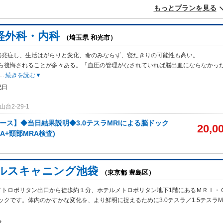
もっとプランを見る
経外科・内科
（埼玉県 和光市）
然発症し、生活はがらりと変化、命のみならず、寝たきりの可能性も高い。
ら
後悔されることが多々ある。「血圧の管理がなされていれば脳出血にならなか
...
続きを読む▼
祝日
台2-29-1
ース】◆当日結果説明◆3.0テスラMRIによる脳ドック
20,0
RA+頸部MRA検査)
ルスキャニング池袋
（東京都 豊島区）
メトロポリタン出口から徒歩約１分、ホテルメトロポリタン地下1階にあるＭＲＩ・
クです。体内のかすかな変化を、より鮮明に捉えるために3.0テスラ／1.5テスラM
始