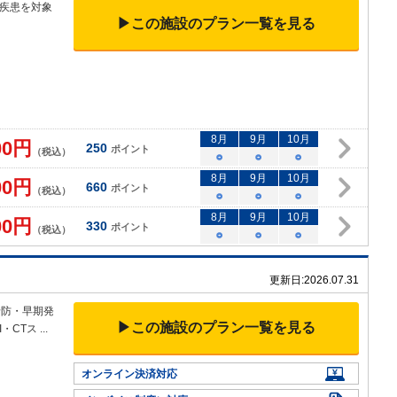
疾患を対象
▶この施設のプラン一覧を見る
8
月
9
月
10
月
00
円
250
ポイント
（税込）
○
○
○
8
月
9
月
10
月
00
円
660
ポイント
（税込）
○
○
○
8
月
9
月
10
月
00
円
330
ポイント
（税込）
○
○
○
更新日:
2026.07.31
予防・早期発
▶この施設のプラン一覧を見る
・CTス
...
オンライン決済対応