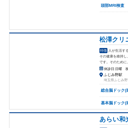
頭部MRI検査
松澤クリ
特徴
人が生活す
その健康を維持し
です。そのために
休診日:
日曜 
ふじみ野駅
埼玉県ふじみ野市
総合脳ドック(頭
基本脳ドック(頭
あらい和