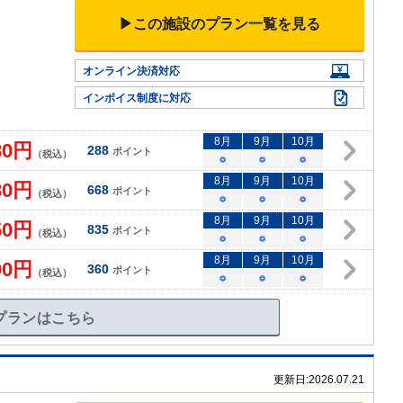
▶この施設のプラン一覧を見る
オンライン決済対応
インボイス制度に対応
8
月
9
月
10
月
80
円
288
ポイント
（税込）
○
○
○
8
月
9
月
10
月
80
円
668
ポイント
（税込）
○
○
○
8
月
9
月
10
月
50
円
835
ポイント
（税込）
○
○
○
8
月
9
月
10
月
00
円
360
ポイント
（税込）
○
○
○
プランはこちら
更新日:
2026.07.21