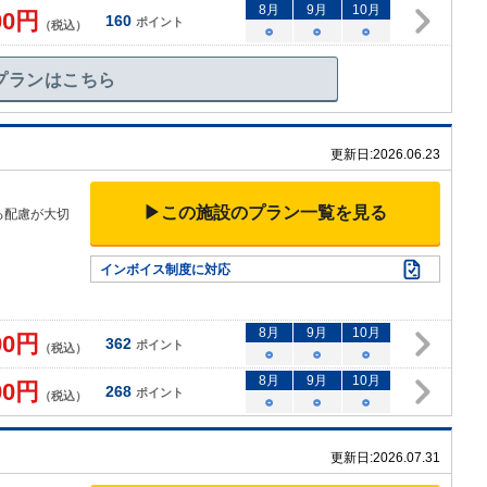
8
月
9
月
10
月
00
円
160
ポイント
（税込）
○
○
○
プランはこちら
更新日:
2026.06.23
▶この施設のプラン一覧を見る
る配慮が大切
インボイス制度に対応
8
月
9
月
10
月
00
円
362
ポイント
（税込）
○
○
○
8
月
9
月
10
月
00
円
268
ポイント
（税込）
○
○
○
更新日:
2026.07.31