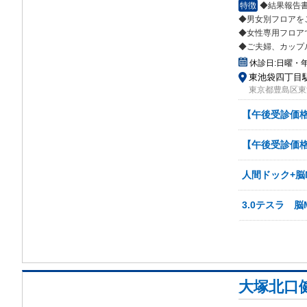
特徴
◆結果報告
◆男女別フロアを
◆女性専
用フロア
◆ご夫婦、カップ
休診日:
日曜・
東池袋四丁目駅 
東京都豊島区東池
【午後受診価格】
【午後受診価格
人間ドック+脳M
3.0テスラ 脳M
大塚北口