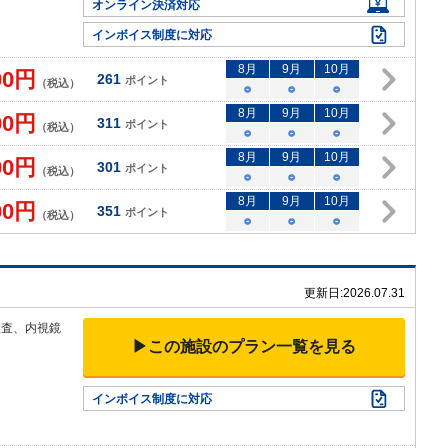
オンライン決済対応
インボイス制度に対応
8
月
9
月
10
月
00
円
261
ポイント
（税込）
○
○
○
8
月
9
月
10
月
00
円
311
ポイント
（税込）
○
○
○
8
月
9
月
10
月
00
円
301
ポイント
（税込）
○
○
○
8
月
9
月
10
月
00
円
351
ポイント
（税込）
○
○
○
更新日:
2026.07.31
検査、内視鏡
▶この施設のプラン一覧を見る
インボイス制度に対応