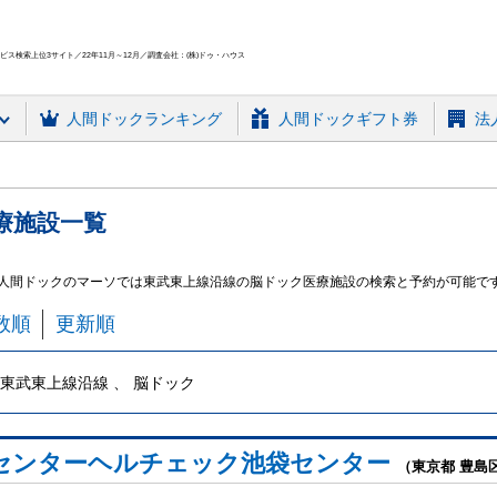
ス検索上位3サイト／22年11月～12月／調査会社：(株)ドゥ・ハウス
人間ドック
ランキング
人間ドックギフト券
法
療施設
一覧
 人間ドックのマーソでは東武東上線沿線の脳ドック医療施設の検索と予約が可能で
数順
更新順
東武東上線沿線 、 脳ドック
センターヘルチェック池袋センター
（東京都 豊島