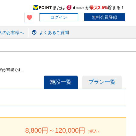
または
が
最大3.5%
貯まる！
ログイン
無料会員登録
人のお客様へ
よくあるご質問
約が可能です。
施設一覧
プラン一覧
8,800
円～
120,000
円
（税込）