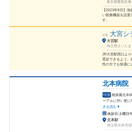
東京都豊島区東池
【2023年9月
い医療機器を設置
す。
大宮シ
広告
大宮駅
埼玉県さいたま市
JR大宮駅西口よ
受診できるよう、
性の方でも快適に
北本病院
特徴
桃泉園北本病
ーアルに伴い更に
きを読む▼
休診日:
土曜日
北本駅
埼玉県北本市深