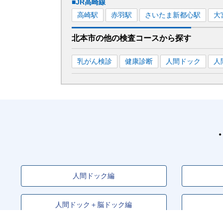
■JR高崎線
高崎
駅
赤羽
駅
さいたま新都心
駅
大
北本市
の
他の
検査コースから探す
乳がん検診
健康診断
人間ドック
人
人間ドック編
人間ドック＋脳ドック編