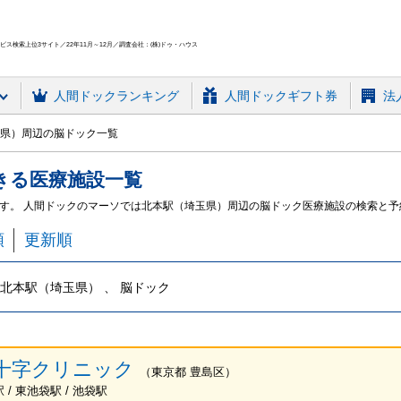
ス検索上位3サイト／22年11月～12月／調査会社：(株)ドゥ・ハウス
人間ドック
ランキング
人間ドックギフト券
法
県）周辺の脳ドック一覧
きる
医療施設
一覧
す。 人間ドックのマーソでは北本駅（埼玉県）周辺の脳ドック医療施設の検索と予
順
更新順
北本駅（埼玉県） 、 脳ドック
十字クリニック
（
東京都
豊島区
）
/ 東池袋駅 / 池袋駅