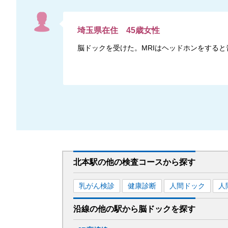
埼玉県
在住
45
歳
女性
脳ドックを受けた。MRIはヘッドホンをする
北本駅
の
他の
検査コースから探す
乳がん検診
健康診断
人間ドック
人
沿線の他の駅から
脳ドックを
探す