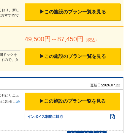
ており、新し
▶この施設のプラン一覧を見る
におすすめで
49,500
円～
87,450
円
（税込）
人間ドックを
▶この施設のプラン一覧を見る
ますので、女
更新日:
2026.07.22
0月にリニ
ュ
▶この施設のプラン一覧を見る
上に皆様
...
続
インボイス制度に対応