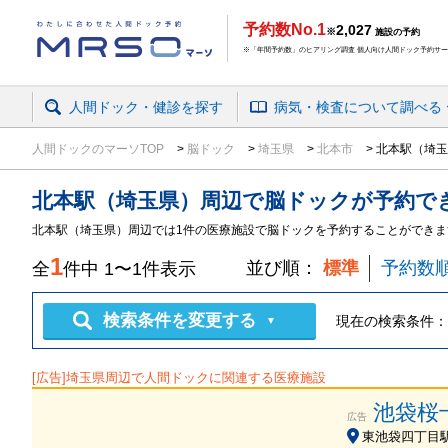
予約数No.1
2,027
※
施設の予約
※「年間予約数」のヒアリング調査 個人向け人間ドック予約サービ
人間ドック・健診を探す
病気・検査
について
調べる
人間ドックのマーソTOP
脳ドック
埼玉県
北本市
北本駅（埼玉
北本駅（埼玉県）周辺
で
脳ドック
が予約で
北本駅（埼玉県）周辺では1件の医療施設で脳ドックを予約することができま
1
並び順：
標準
予約数
全
件中
1
〜
1
件表示
検索条件を変更する
現在の検索条件：
▼
[広告]
埼玉県
周辺で人間ドックに関連する医療施設
池袋桜
広告
東池袋四丁目駅 