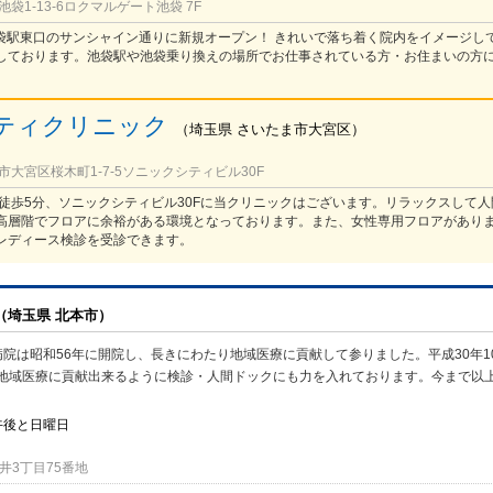
袋1-13-6ロクマルゲート池袋 7F
】池袋駅東口のサンシャイン通りに新規オープン！ きれいで落ち着く院内をイメージし
しております。池袋駅や池袋乗り換えの場所でお仕事されている方・お住まいの方
ティクリニック
（
埼玉県
さいたま市大宮区
）
大宮区桜木町1-7-5ソニックシティビル30F
り徒歩5分、ソニックシティビル30Fに当クリニックはございます。リラックスして
高層階でフロアに余裕がある環境となっております。また、女性専用フロアがあり
レディース検診を受診できます。
（埼玉県 北本市）
院は昭和56年に開院し、長きにわたり地域医療に貢献して参りました。平成30年1
地域医療に貢献出来るように検診・人間ドックにも力を入れております。今まで以
午後と日曜日
井3丁目75番地