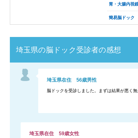
胃・大腸内視鏡
簡易脳ドック
埼玉県
の
脳ドック
受診者の感想
埼玉県
在住
56
歳
男性
脳ドックを受診しました。まずは結果が悪く無
埼玉県
在住
59
歳
女性