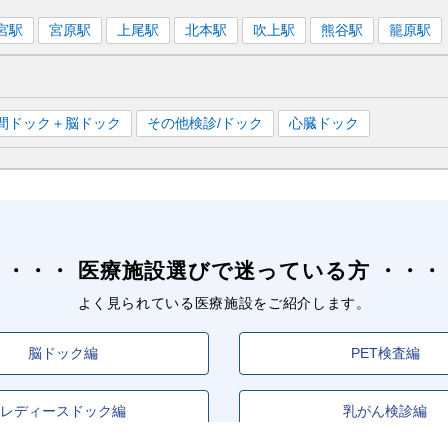
宮
駅
宮原
駅
上尾
駅
北本
駅
吹上
駅
熊谷
駅
籠原
駅
間ドック＋脳ドック
その他検診/ドック
心臓ドック
医療施設選びで迷っている方
よく見られている医療施設をご紹介します。
脳ドック編
PET検査編
レディースドック編
乳がん検診編