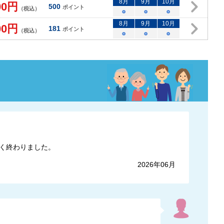
8
月
9
月
10
月
00
円
500
ポイント
（税込）
○
○
○
8
月
9
月
10
月
00
円
181
ポイント
（税込）
○
○
○
く終わりました。
2026年06月