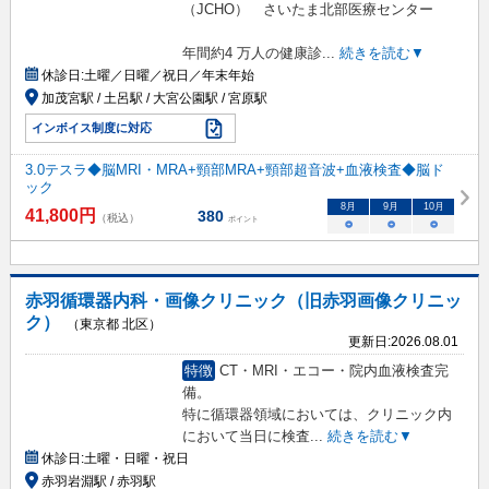
（JCHO） さいたま北部医療センター
年間約4 万人の健康診
...
続きを読む▼
休診日:
土曜／日曜／祝日／年末年始
加茂宮駅 / 土呂駅 / 大宮公園駅 / 宮原駅
インボイス制度に対応
3.0テスラ◆脳MRI・MRA+頸部MRA+頸部超音波+血液検査◆脳ド
ック
8
月
9
月
10
月
41,800
円
380
（税込）
ポイント
○
○
○
赤羽循環器内科・画像クリニック（旧赤羽画像クリニッ
ク）
（東京都 北区）
更新日:
2026.08.01
特徴
CT・MRI・エコー・院内血液検査完
備。
特に循環器領域においては、クリニック内
において当日に検査
...
続きを読む▼
休診日:
土曜・日曜・祝日
赤羽岩淵駅 / 赤羽駅