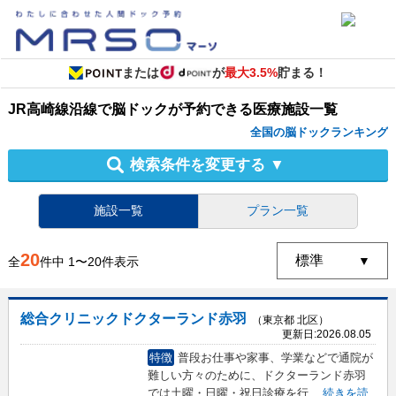
または
が
最大3.5%
貯まる！
JR高崎線沿線
で
脳ドック
が予約できる
医療施設
一覧
全国の脳ドックランキング
検索条件を変更する
▼
施設一覧
プラン一覧
20
全
件中
1
〜
20
件表示
総合クリニックドクターランド赤羽
（東京都 北区）
更新日:
2026.08.05
特徴
普段お仕事や家事、学業などで通院が
難しい方々のために、ドクターランド赤羽
では土曜・日曜・祝日診療を行
...
続きを読