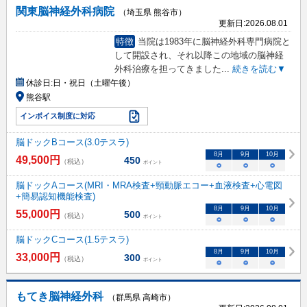
関東脳神経外科病院
（埼玉県 熊谷市）
更新日:
2026.08.01
特徴
当院は1983年に脳神経外科専門病院と
して開設され、それ以降この地域の脳神経
外科治療を担ってきました
...
続きを読む▼
休診日:
日・祝日（土曜午後）
熊谷駅
インボイス制度に対応
脳ドックBコース(3.0テスラ)
8
月
9
月
10
月
49,500
円
450
（税込）
ポイント
○
○
○
脳ドックAコース(MRI・MRA検査+頸動脈エコー+血液検査+心電図
+簡易認知機能検査)
8
月
9
月
10
月
55,000
円
500
（税込）
ポイント
○
○
○
脳ドックCコース(1.5テスラ)
8
月
9
月
10
月
33,000
円
300
（税込）
ポイント
○
○
○
もてき脳神経外科
（群馬県 高崎市）