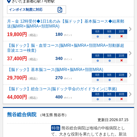
さいたま新都心駅 / 与野駅
インボイス制度に対応
月～金 12時受付◆1日1名のみ【脳ドック】基本脳コース◆結果郵
送(脳MRI+脳MRA+頚部MRA)
8
月
9
月
10
月
19,800
円
180
（税込）
ポイント
○
○
×
【脳ドック】脳・血管コース(脳MRI+脳MRA+頚部MRA+頚動脈超
音波エコー検査)
8
月
9
月
10
月
37,400
円
340
（税込）
ポイント
○
○
×
【脳ドック】基本脳コース(脳MRI+脳MRA+頚部MRA)
8
月
9
月
10
月
29,700
円
270
（税込）
ポイント
○
○
×
【脳ドック】総合コース(脳ドック学会のガイドラインに準拠)
8
月
9
月
10
月
44,000
円
400
（税込）
ポイント
○
○
×
熊谷総合病院
（埼玉県 熊谷市）
更新日:
2026.07.15
特徴
熊谷総合病院は地域の中核病院とし
て、大きな役割を果たしてきました。新法