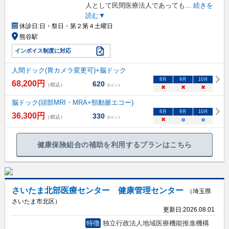
人として民間医療法人であっても
...
続きを
読む▼
休診日:
日・祭日・第２第４土曜日
熊谷駅
インボイス制度に対応
人間ドック(胃カメラ変更可)+脳ドック
8
月
9
月
10
月
68,200
円
620
（税込）
ポイント
×
×
×
脳ドック(頭部MRI・MRA+頸動脈エコー)
8
月
9
月
10
月
36,300
円
330
（税込）
ポイント
×
○
○
健康保険組合の補助を利用するプランはこちら
さいたま北部医療センター 健康管理センター
（埼玉県
さいたま市北区）
更新日:
2026.08.01
特徴
独立行政法人地域医療機能推進機構