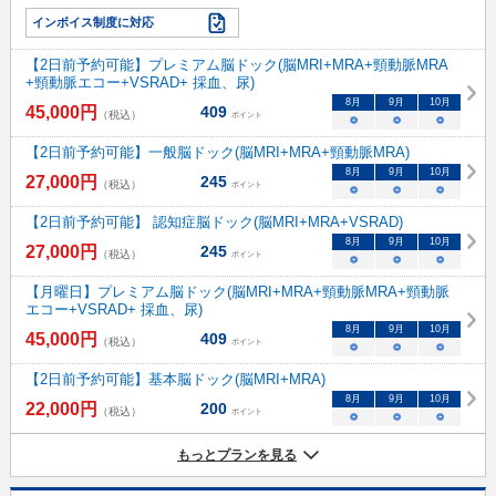
インボイス制度に対応
【2日前予約可能】プレミアム脳ドック(脳MRI+MRA+頸動脈MRA
+頸動脈エコー+VSRAD+ 採血、尿)
8
月
9
月
10
月
45,000
円
409
（税込）
ポイント
○
○
○
【2日前予約可能】一般脳ドック(脳MRI+MRA+頸動脈MRA)
8
月
9
月
10
月
27,000
円
245
（税込）
ポイント
○
○
○
【2日前予約可能】 認知症脳ドック(脳MRI+MRA+VSRAD)
8
月
9
月
10
月
27,000
円
245
（税込）
ポイント
○
○
○
【月曜日】プレミアム脳ドック(脳MRI+MRA+頸動脈MRA+頸動脈
エコー+VSRAD+ 採血、尿)
8
月
9
月
10
月
45,000
円
409
（税込）
ポイント
○
○
○
【2日前予約可能】基本脳ドック(脳MRI+MRA)
8
月
9
月
10
月
22,000
円
200
（税込）
ポイント
○
○
○
もっとプランを見る