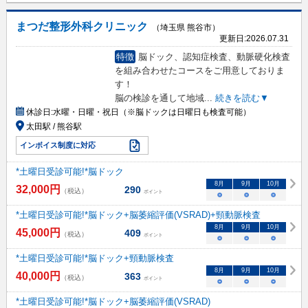
まつだ整形外科クリニック
（埼玉県 熊谷市）
更新日:
2026.07.31
特徴
脳ドック、認知症検査、動脈硬化検査
を組み合わせたコースをご用意しておりま
す！
脳の検診を通して地域
...
続きを読む▼
休診日:
水曜・日曜・祝日（※脳ドックは日曜日も検査可能）
太田駅 / 熊谷駅
インボイス制度に対応
*土曜日受診可能!*脳ドック
8
月
9
月
10
月
32,000
円
290
（税込）
ポイント
○
○
○
*土曜日受診可能!*脳ドック+脳萎縮評価(VSRAD)+頸動脈検査
8
月
9
月
10
月
45,000
円
409
（税込）
ポイント
○
○
○
*土曜日受診可能!*脳ドック+頸動脈検査
8
月
9
月
10
月
40,000
円
363
（税込）
ポイント
○
○
○
*土曜日受診可能!*脳ドック+脳萎縮評価(VSRAD)