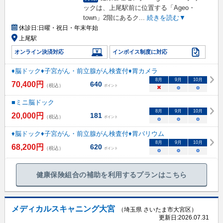
ックは、上尾駅前に位置する「Ageo・
town」2階にあるク
...
続きを読む▼
休診日:
日曜・祝日・年末年始
上尾駅
オンライン決済対応
インボイス制度に対応
♦脳ドック♦子宮がん・前立腺がん検査付♦胃カメラ
8
月
9
月
10
月
70,400
円
640
（税込）
ポイント
×
○
○
■ミニ脳ドック
8
月
9
月
10
月
20,000
円
181
（税込）
ポイント
○
○
○
♦脳ドック♦子宮がん・前立腺がん検査付♦胃バリウム
8
月
9
月
10
月
68,200
円
620
（税込）
ポイント
○
○
○
健康保険組合の補助を利用するプランはこちら
メディカルスキャニング大宮
（埼玉県 さいたま市大宮区）
更新日:
2026.07.31