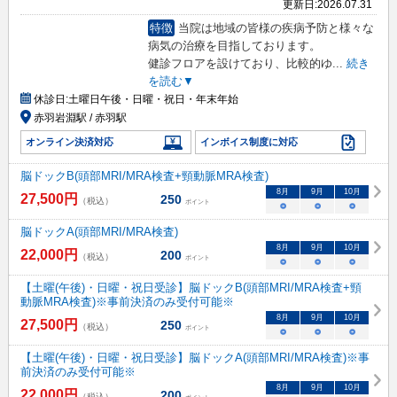
更新日:
2026.07.31
特徴
当院は地域の皆様の疾病予防と様々な
病気の治療を目指しております。
健診フロアを設けており、比較的ゆ
...
続き
を読む▼
休診日:
土曜日午後・日曜・祝日・年末年始
赤羽岩淵駅 / 赤羽駅
オンライン決済対応
インボイス制度に対応
脳ドックB(頭部MRI/MRA検査+頸動脈MRA検査)
8
月
9
月
10
月
27,500
円
250
（税込）
ポイント
○
○
○
脳ドックA(頭部MRI/MRA検査)
8
月
9
月
10
月
22,000
円
200
（税込）
ポイント
○
○
○
【土曜(午後)・日曜・祝日受診】脳ドックB(頭部MRI/MRA検査+頸
動脈MRA検査)※事前決済のみ受付可能※
8
月
9
月
10
月
27,500
円
250
（税込）
ポイント
○
○
○
【土曜(午後)・日曜・祝日受診】脳ドックA(頭部MRI/MRA検査)※事
前決済のみ受付可能※
8
月
9
月
10
月
22,000
円
200
（税込）