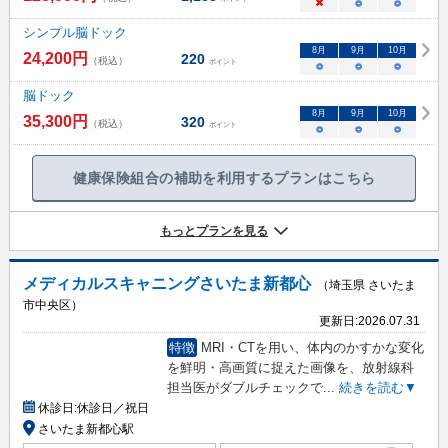
×
○
○
シンプル脳ドック
8
月
9
月
10
月
24,200
円
220
（税込）
ポイント
○
○
○
脳ドック
8
月
9
月
10
月
35,300
円
320
（税込）
ポイント
○
○
○
健康保険組合の補助を利用するプランはこちら
もっとプランを見る
メディカルスキャニングさいたま新都心
（埼玉県 さいたま
市中央区）
更新日:
2026.07.31
特徴
MRI・CTを用い、体内のかすかな変化
を鮮明・高画質に捉えた画像を、放射線科
担当医がダブルチェックで
...
続きを読む▼
休診日:
休診日／祝日
さいたま新都心駅