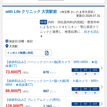
with Life クリニック 大宮駅前
（埼玉県 さいたま市大宮区）
更新日:
2026.07.31
特徴
内科・消化器内科(内視鏡)・整形外科
によるセカンドオピニオン・聖心美容クリ
ニックと連携し、検査結果に
...
続きを読む
▼
休診日:
日曜・祝日
大宮駅
インボイス制度に対応
【鎮静剤込み】ベーシックコース+脳(胃カメラ・MRI+MRA・★低
線量CT)
8
月
9
月
10
月
73,800
円
670
（税込）
ポイント
○
○
○
【鎮静剤込み】ベーシックコース+脳+大腸(胃・大腸カメラ・MRI+
MRA・★低線量CT)
8
月
9
月
10
月
88,800
円
807
（税込）
ポイント
×
○
○
【鎮静剤込み】プレミアムドック(男性)
8
月
9
月
10
月
128,000
円
1,163
（税込）
ポイント