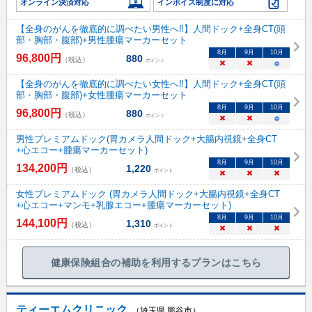
オンライン決済対応
インボイス制度に対応
【全身のがんを徹底的に調べたい男性へ‼】人間ドック+全身CT(頭
部・胸部・腹部)+男性腫瘍マーカーセット
8
月
9
月
10
月
96,800
円
880
（税込）
ポイント
×
×
○
【全身のがんを徹底的に調べたい女性へ‼】人間ドック+全身CT(頭
部・胸部・腹部)+女性腫瘍マーカーセット
8
月
9
月
10
月
96,800
円
880
（税込）
ポイント
×
×
○
男性プレミアムドック(胃カメラ人間ドック+大腸内視鏡+全身CT
+心エコー+腫瘍マーカーセット)
8
月
9
月
10
月
134,200
円
1,220
（税込）
ポイント
×
×
×
女性プレミアムドック (胃カメラ人間ドック+大腸内視鏡+全身CT
+心エコー+マンモ+乳腺エコー+腫瘍マーカーセット)
8
月
9
月
10
月
144,100
円
1,310
（税込）
ポイント
×
×
×
健康保険組合の補助を利用するプランはこちら
ティーエムクリニック
（埼玉県 熊谷市）