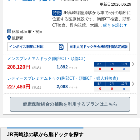
更新日:
2026.06.29
特徴
JR高崎線籠原駅から車で5分の場所に
位置する医療施設です。胸部CT検査、頭部
CT検査、胃内視鏡、大腸
...
続きを読む▼
休診日:
日曜・祝日
籠原駅
インボイス制度に対応
日本人間ドック学会機能評価認定施設
メンズプレミアムドック(胸部CT・頭部CT)
8
月
9
月
10
月
208,120
円
1,892
（税込）
ポイント
×
×
○
レディースプレミアムドック(胸部CT・頭部CT・婦人科検査)
8
月
9
月
10
月
227,480
円
2,068
（税込）
ポイント
×
×
○
健康保険組合の補助を利用するプランはこちら
JR高崎線
の駅から
脳ドックを
探す