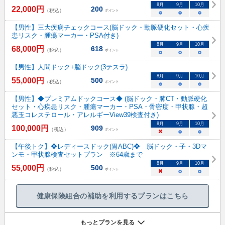
8
月
9
月
10
月
22,000
円
200
（税込）
ポイント
○
○
○
【男性】三大疾病チェックコース(脳ドック・動脈硬化セット・心疾
患リスク・腫瘍マーカー・PSA付き)
8
月
9
月
10
月
68,000
円
618
（税込）
ポイント
○
○
○
【男性】人間ドック+脳ドック(3テスラ)
8
月
9
月
10
月
55,000
円
500
（税込）
ポイント
○
○
○
【男性】◆プレミアムドックコース◆ (脳ドック・肺CT・動脈硬化
セット・心疾患リスク・腫瘍マーカー・PSA・骨密度・甲状腺・超
悪玉コレステロール・アレルギーView39検査付き)
8
月
9
月
10
月
100,000
円
909
（税込）
ポイント
×
○
○
【午後トク】❖レディースドック(胃ABC)❖ 脳ドック・子・3Dマ
ンモ・甲状腺検査セットプラン ※64歳まで
8
月
9
月
10
月
55,000
円
500
（税込）
ポイント
×
○
○
健康保険組合の補助を利用するプランはこちら
もっとプランを見る