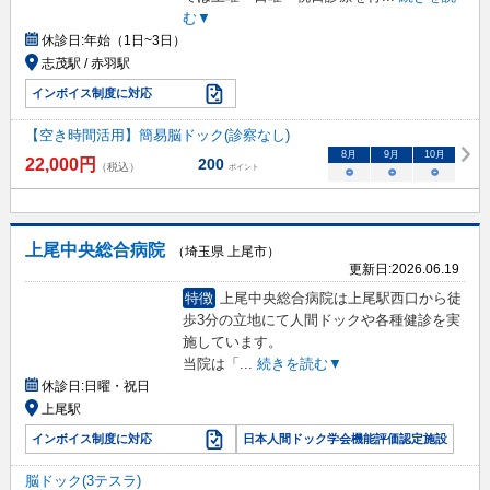
む▼
休診日:
年始（1日~3日）
志茂駅 / 赤羽駅
インボイス制度に対応
【空き時間活用】簡易脳ドック(診察なし)
8
月
9
月
10
月
22,000
円
200
（税込）
ポイント
○
○
○
上尾中央総合病院
（埼玉県 上尾市）
更新日:
2026.06.19
特徴
上尾中央総合病院は上尾駅西口から徒
歩3分の立地にて人間ドックや各種健診を実
施しています。
当院は「
...
続きを読む▼
休診日:
日曜・祝日
上尾駅
インボイス制度に対応
日本人間ドック学会機能評価認定施設
脳ドック(3テスラ)