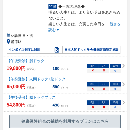
特徴
◆当院の理念◆
明るい人生とは、より良い明日をあきらめ
ないこと。
楽しい人生とは、充実した今日を
...
続きを
読む▼
休診日:
日・祝
籠原駅
インボイス制度に対応
日本人間ドック学会機能評価認定施設
【午後受診】脳ドック
8
月
9
月
10
月
19,800
円
180
（税込）
ポイント
×
×
○
【午前受診】人間ドック+脳ドック
8
月
9
月
10
月
65,000
円
590
（税込）
ポイント
×
×
○
【午後受診】脳ドックプラス
8
月
9
月
10
月
54,800
円
498
（税込）
ポイント
×
×
○
健康保険組合の補助を利用するプランはこちら