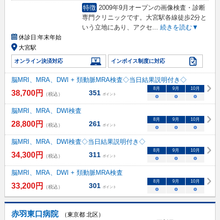
特徴
2009年9月オープンの画像検査・診断
専門クリニックです。大宮駅各線徒歩2分と
いう立地にあり、アクセ
...
続きを読む▼
休診日:
年末年始
大宮駅
オンライン決済対応
インボイス制度に対応
脳MRI、MRA、DWI + 頚動脈MRA検査◇当日結果説明付き◇
8
月
9
月
10
月
38,700
円
351
（税込）
ポイント
○
○
○
脳MRI、MRA、DWI検査
8
月
9
月
10
月
28,800
円
261
（税込）
ポイント
○
○
○
脳MRI、MRA、DWI検査◇当日結果説明付き◇
8
月
9
月
10
月
34,300
円
311
（税込）
ポイント
○
○
○
脳MRI、MRA、DWI + 頚動脈MRA検査
8
月
9
月
10
月
33,200
円
301
（税込）
ポイント
○
○
○
赤羽東口病院
（東京都 北区）