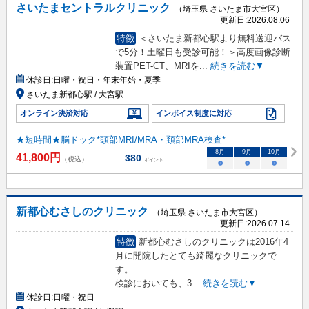
さいたまセントラルクリニック
（埼玉県 さいたま市大宮区）
更新日:
2026.08.06
特徴
＜さいたま新都心駅より無料送迎バス
で5分！土曜日も受診可能！＞高度画像診断
装置PET-CT、MRIを
...
続きを読む▼
休診日:
日曜・祝日・年末年始・夏季
さいたま新都心駅 / 大宮駅
オンライン決済対応
インボイス制度に対応
★短時間★脳ドック*頭部MRI/MRA・頚部MRA検査*
8
月
9
月
10
月
41,800
円
380
（税込）
ポイント
○
○
○
新都心むさしのクリニック
（埼玉県 さいたま市大宮区）
更新日:
2026.07.14
特徴
新都心むさしのクリニックは2016年4
月に開院したとても綺麗なクリニックで
す。
検診においても、3
...
続きを読む▼
休診日:
日曜・祝日