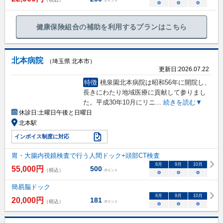
ポイント
○
○
○
健康保険組合の補助を利用するプランはこちら
北本病院
（埼玉県 北本市）
更新日:
2026.07.22
特徴
桃泉園北本病院は昭和56年に開院し、
長きにわたり地域医療に貢献して参りまし
た。平成30年10月にリニ
...
続きを読む▼
休診日:
土曜日午後と日曜日
北本駅
インボイス制度に対応
胃・大腸内視鏡検査で行う人間ドック+頭部CT検査
8
月
9
月
10
月
55,000
円
500
（税込）
ポイント
○
○
○
簡易脳ドック
8
月
9
月
10
月
20,000
円
181
（税込）
ポイント
○
○
○