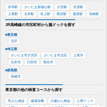
赤羽
駅
さいたま新都心
駅
大宮
駅
宮原
駅
上尾
駅
北本
駅
吹上
駅
熊谷
駅
籠原
駅
高崎
駅
JR高崎線
の市区町村から
脳ドックを
探す
■
東京都
北区
■
埼玉県
さいたま市大宮区
さいたま市北区
上尾市
北本市
行田市
熊谷市
■
群馬県
高崎市
東京都
の
他の
検査コースから探す
乳がん検診
健康診断
大腸がん検診
人間ドック