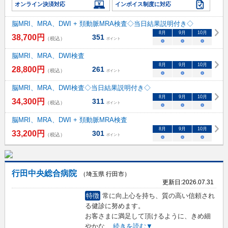
オンライン決済対応
インボイス制度に対応
脳MRI、MRA、DWI + 頚動脈MRA検査◇当日結果説明付き◇
8
月
9
月
10
月
38,700
円
351
（税込）
ポイント
○
○
○
脳MRI、MRA、DWI検査
8
月
9
月
10
月
28,800
円
261
（税込）
ポイント
○
○
○
脳MRI、MRA、DWI検査◇当日結果説明付き◇
8
月
9
月
10
月
34,300
円
311
（税込）
ポイント
○
○
○
脳MRI、MRA、DWI + 頚動脈MRA検査
8
月
9
月
10
月
33,200
円
301
（税込）
ポイント
○
○
○
行田中央総合病院
（埼玉県 行田市）
更新日:
2026.07.31
特徴
常に向上心を持ち、質の高い信頼され
る健診に努めます。
お客さまに満足して頂けるように、きめ細
やかな
...
続きを読む▼