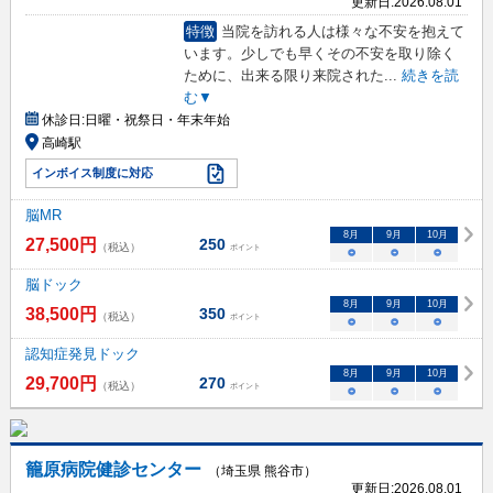
更新日:
2026.08.01
特徴
当院を訪れる人は様々な不安を抱えて
います。少しでも早くその不安を取り除く
ために、出来る限り来院された
...
続きを読
む▼
休診日:
日曜・祝祭日・年末年始
高崎駅
インボイス制度に対応
脳MR
8
月
9
月
10
月
27,500
円
250
（税込）
ポイント
○
○
○
脳ドック
8
月
9
月
10
月
38,500
円
350
（税込）
ポイント
○
○
○
認知症発見ドック
8
月
9
月
10
月
29,700
円
270
（税込）
ポイント
○
○
○
籠原病院健診センター
（埼玉県 熊谷市）
更新日:
2026.08.01