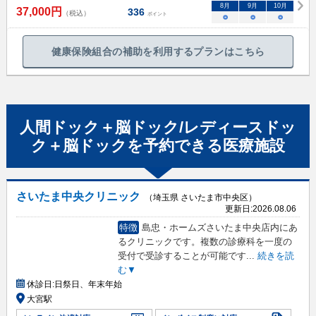
8
月
9
月
10
月
37,000
円
336
（税込）
ポイント
○
○
○
健康保険組合の補助を利用するプランはこちら
人間ドック＋脳ドック/レディースドッ
ク＋脳ドック
を予約できる
医療施設
さいたま中央クリニック
（埼玉県 さいたま市中央区）
更新日:
2026.08.06
特徴
島忠・ホームズさいたま中央店内にあ
るクリニックです。複数の診療科を一度の
受付で受診することが可能です
...
続きを読
む▼
休診日:
日祭日、年末年始
大宮駅