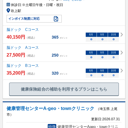
休診日:
※土曜日午後・日曜・祝日
吹上駅
インボイス制度に対応
脳ドック Cコース
8
月
9
月
10
月
40,150
円
365
（税込）
ポイント
○
○
○
脳ドック Aコース
8
月
9
月
10
月
27,500
円
250
（税込）
ポイント
○
○
○
脳ドック Bコース
8
月
9
月
10
月
35,200
円
320
（税込）
ポイント
○
○
○
健康保険組合の補助を利用するプランはこちら
健康管理センターA-geo・townクリニック
（埼玉県 上尾
市）
更新日:
2026.07.31
特徴
健康管理センターAgeo・townクリニ