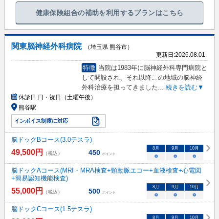
健康保険組合の補助を利用するプランはこちら
関東脳神経外科病院
（埼玉県 熊谷市）
更新日:
2026.08.01
特徴
当院は1983年に脳神経外科専門病院と
して開設され、それ以降この地域の脳神経
外科治療を担ってきました
...
続きを読む▼
休診日:
日・祝日（土曜午後）
熊谷駅
インボイス制度に対応
脳ドックBコース(3.0テスラ)
8
月
9
月
10
月
49,500
円
450
（税込）
ポイント
○
○
○
脳ドックAコース(MRI・MRA検査+頸動脈エコー+血液検査+心電図
+簡易認知機能検査)
8
月
9
月
10
月
55,000
円
500
（税込）
ポイント
○
○
○
脳ドックCコース(1.5テスラ)
8
月
9
月
10
月