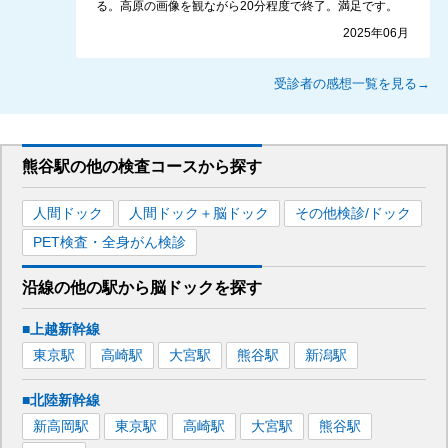
る。高原の画像を観ながら20分程度で終了。満足です。
2025年06月
受診者の感想一覧を見る→
熊谷駅
の
他の
検査コースから探す
人間ドック
人間ドック＋脳ドック
その他検診/ドック
PET検査・全身がん検診
沿線の他の駅から
脳ドックを
探す
■上越新幹線
東京
駅
高崎
駅
大宮
駅
熊谷
駅
新潟
駅
■北陸新幹線
新高岡
駅
東京
駅
高崎
駅
大宮
駅
熊谷
駅