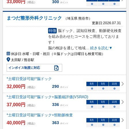
33,000
円
300
（税込）
ポイント
○
○
○
まつだ整形外科クリニック
（埼玉県 熊谷市）
更新日:
2026.07.31
特徴
脳ドック、認知症検査、動脈硬化検査
を組み合わせたコースをご用意しておりま
す！
脳の検診を通して地域
...
続きを読む▼
休診日:
水曜・日曜・祝日（※脳ドックは日曜日も検査可能）
太田駅 / 熊谷駅
インボイス制度に対応
*土曜日受診可能!*脳ドック
8
月
9
月
10
月
32,000
円
290
（税込）
ポイント
○
○
○
*土曜日受診可能!*脳ドック+脳萎縮評価(VSRAD)
8
月
9
月
10
月
37,000
円
336
（税込）
ポイント
○
○
○
*土曜日受診可能!*脳ドック+頸動脈検査
8
月
9
月
10
月
40,000
円
363
（税込）
ポイント
○
○
○