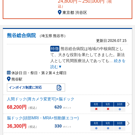
24,800
円～
250,000
円
（税
込）
東京都 渋谷区
熊谷総合病院
（埼玉県 熊谷市）
更新日:
2026.07.15
特徴
熊谷総合病院は地域の中核病院とし
て、大きな役割を果たしてきました。新法
人として民間医療法人であっても
...
続きを
読む▼
休診日:
日・祭日・第２第４土曜日
熊谷駅
インボイス制度に対応
人間ドック(胃カメラ変更可)+脳ドック
8
月
9
月
10
月
68,200
円
620
（税込）
ポイント
×
×
○
脳ドック(頭部MRI・MRA+頸動脈エコー)
8
月
9
月
10
月
36,300
円
330
（税込）
ポイント
○
○
○