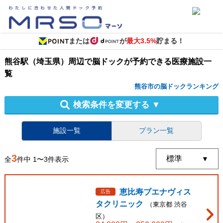
または
が
最大3.5%
貯まる！
熊谷駅（埼玉県）周辺
で
脳ドック
が予約できる
医療施設
一
覧
熊谷市の脳ドックランキング
検索条件を変更する
▼
施設一覧
プラン一覧
3
全
件中
1
〜
3
件表示
恵比寿ブエナヴィス
広告
タクリニック
（
東京都
渋谷
区
）