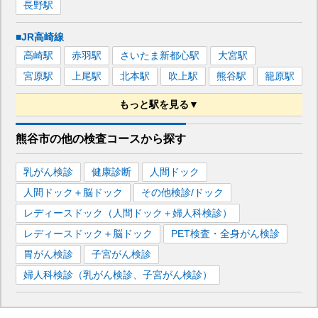
長野
駅
■JR高崎線
高崎
駅
赤羽
駅
さいたま新都心
駅
大宮
駅
宮原
駅
上尾
駅
北本
駅
吹上
駅
熊谷
駅
籠原
駅
もっと駅を見る▼
■秩父鉄道秩父本線
熊谷市
の
他の
検査コースから探す
熊谷
駅
親鼻
駅
乳がん検診
健康診断
人間ドック
人間ドック＋脳ドック
その他検診/ドック
レディースドック（人間ドック＋婦人科検診）
レディースドック＋脳ドック
PET検査・全身がん検診
胃がん検診
子宮がん検診
婦人科検診（乳がん検診、子宮がん検診）