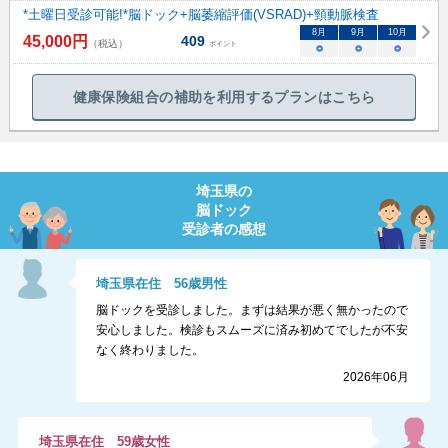
*土曜日受診可能!*脳ドック+脳萎縮評価(VSRAD)+頸動脈検査
8
月
9
月
10
月
45,000
円
409
（税込）
ポイント
○
○
○
健康保険組合の補助を利用するプランはこちら
埼玉県
の
脳ドック
受診者の感想
埼玉県
在住
56
歳
男性
脳ドックを受診しました。まずは結果が悪く無かったので
安心しました。検診もスムーズに済み初めてでしたが不安
なく終わりました。
2026年06月
埼玉県
在住
59
歳
女性