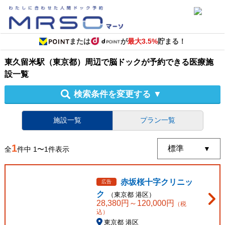
または
が
最大3.5%
貯まる！
東久留米駅（東京都）周辺
で
脳ドック
が予約できる
医療施
設
一覧
検索条件を変更する
▼
施設一覧
プラン一覧
1
全
件中
1
〜
1
件表示
赤坂桜十字クリニッ
広告
ク
（
東京都
港区
）
28,380
円～
120,000
円
（税
込）
東京都 港区