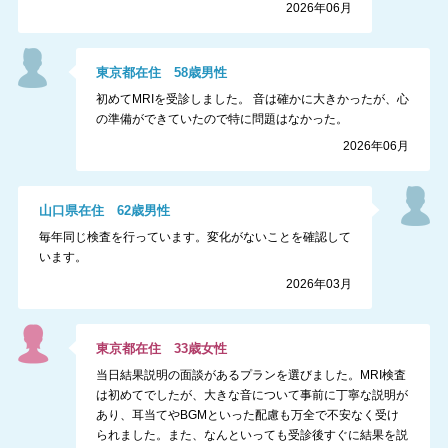
2026年06月
東京都
在住
58
歳
男性
初めてMRIを受診しました。 音は確かに大きかったが、心
の準備ができていたので特に問題はなかった。
2026年06月
山口県
在住
62
歳
男性
毎年同じ検査を行っています。変化がないことを確認して
います。
2026年03月
東京都
在住
33
歳
女性
当日結果説明の面談があるプランを選びました。MRI検査
は初めてでしたが、大きな音について事前に丁寧な説明が
あり、耳当てやBGMといった配慮も万全で不安なく受け
られました。また、なんといっても受診後すぐに結果を説