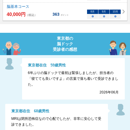
脳基本コース
8
月
9
月
10
月
40,000
円
363
（税込）
ポイント
○
○
○
東京都
の
脳ドック
受診者の感想
東京都
在住
59
歳
男性
6年ぶりの脳ドックで最初は緊張しましたが、担当者の
「寝てても良いですよ」の言葉で落ち着いて受診できまし
た。
2026年06月
東京都
在住
68
歳
男性
MRIは閉所恐怖症なので心配でしたが、非常に安心して受
診できました。