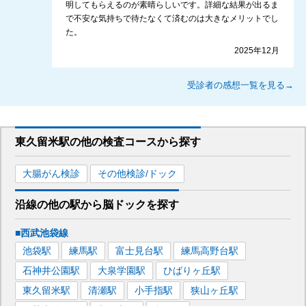
明してもらえるのが素晴らしいです。詳細な結果が出るま
で不安な気持ちで待たなくて済むのは大きなメリットでし
た。
2025年12月
受診者の感想一覧を見る→
東久留米駅
の
他の
検査コースから探す
大腸がん検診
その他検診/ドック
沿線の他の駅から
脳ドックを
探す
■西武池袋線
池袋
駅
練馬
駅
富士見台
駅
練馬高野台
駅
石神井公園
駅
大泉学園
駅
ひばりヶ丘
駅
東久留米
駅
清瀬
駅
小手指
駅
狭山ヶ丘
駅