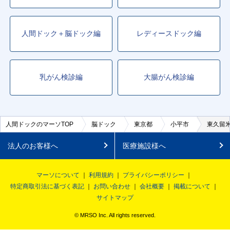
人間ドック＋脳ドック編
レディースドック編
乳がん検診編
大腸がん検診編
人間ドックのマーソTOP
脳ドック
東京都
小平市
東久留
法人のお客様へ
医療施設様へ
マーソについて
利用規約
プライバシーポリシー
特定商取引法に基づく表記
お問い合わせ
会社概要
掲載について
サイトマップ
© MRSO Inc. All rights reserved.