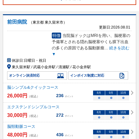
前田病院
（東京都 東久留米市）
更新日:
2026.08.01
特徴
当院脳ドックはMRIを用い、脳梗塞の
予備軍とされる隠れ脳梗塞やくも膜下出血
の多くの原因である脳動脈瘤
...
続きを読む
▼
休診日:
日曜日・祝日
東久留米駅 / 武蔵小金井駅 / 清瀬駅 / 花小金井駅
オンライン決済対応
インボイス制度に対応
脳シンプル&クイックコース
8
月
9
月
10
月
26,000
円
236
（税込）
ポイント
○
○
○
エクステンドシンプルコース
8
月
9
月
10
月
30,000
円
272
（税込）
ポイント
○
○
○
脳頸動脈コース
8
月
9
月
10
月
48,000
円
436
（税込）
ポイント
○
○
○