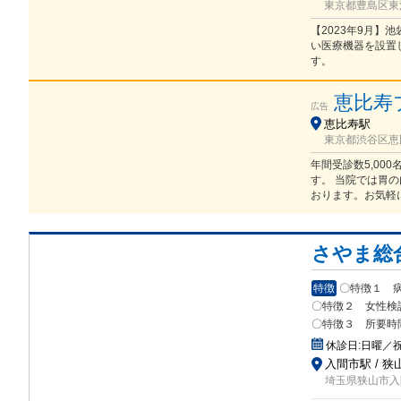
東京都豊島区東池
【2023年9月
い医療機器を設置
す。
恵比寿
広告
恵比寿駅
東京都渋谷区恵比
年間受診数5,00
す。 当院では胃の
おります。お気軽
さやま総
特徴
〇特徴１ 
〇特徴２ 女性検
〇特徴３ 所要時
休診日:
日曜／祝
入間市駅 / 狭
埼玉県狭山市入間川