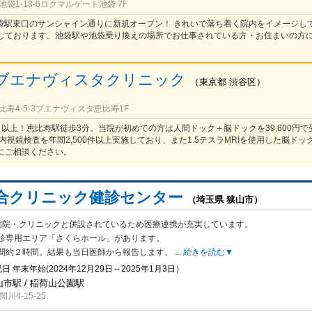
袋1-13-6ロクマルゲート池袋 7F
】池袋駅東口のサンシャイン通りに新規オープン！ きれいで落ち着く院内をイメージし
しております。池袋駅や池袋乗り換えの場所でお仕事されている方・お住まいの方
ブエナヴィスタクリニック
（
東京都
渋谷区
）
寿4-5-3ブエナヴィスタ恵比寿1F
0名以上！恵比寿駅徒歩3分。当院が初めての方は人間ドック＋脳ドックを39,800円
内視鏡検査を年間2,500件以上実施しており、また1.5テスラMRIを使用した脳ドッ
にご相談ください。
合クリニック健診センター
（埼玉県 狭山市）
病院・クリニックと併設されているため医療連携が充実しています。
診専用エ
リア「さくらホール」があります。
間約２時間。結果も当日医師から報告します。
...
続きを読む▼
日 年末年始(2024年12月29日～2025年1月3日）
山市駅 / 稲荷山公園駅
4-15-25