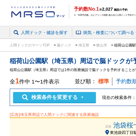
予約数No.1
2,027
※
施設の予約
※「年間予約数」のヒアリング調査 個人向け人間ドック予約サービ
人間ドック・健診を探す
病気・検査
について
調べる
人間ドックのマーソTOP
脳ドック
埼玉県
狭山市
稲荷山公園駅
稲荷山公園駅（埼玉県）周辺
で
脳ドック
が
稲荷山公園駅（埼玉県）周辺では1件の医療施設で脳ドックを予約することが
1
並び順：
標準
予約数
全
件中
1
〜
1
件表示
検索条件を変更する
現在の検索条件：
▼
[広告]
埼玉県
周辺で人間ドックに関連する医療施設
池袋桜
広告
東池袋四丁目駅 