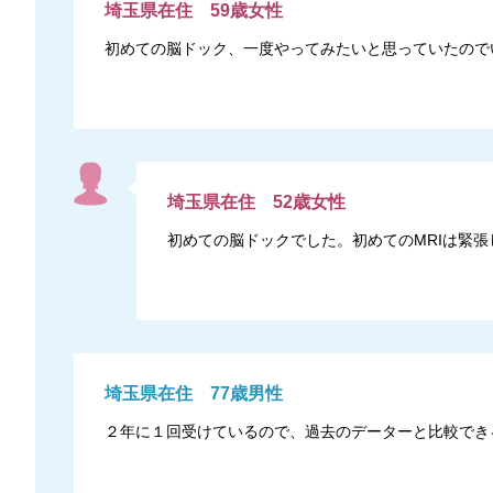
埼玉県
在住
59
歳
女性
初めての脳ドック、一度やってみたいと思っていたので
埼玉県
在住
52
歳
女性
初めての脳ドックでした。初めてのMRIは緊
埼玉県
在住
77
歳
男性
２年に１回受けているので、過去のデーターと比較でき