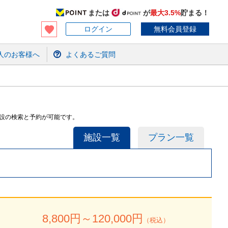
または
が
最大3.5%
貯まる！
ログイン
無料会員登録
人のお客様へ
よくあるご質問
施設の検索と予約が可能です。
施設一覧
プラン一覧
8,800
円～
120,000
円
（税込）