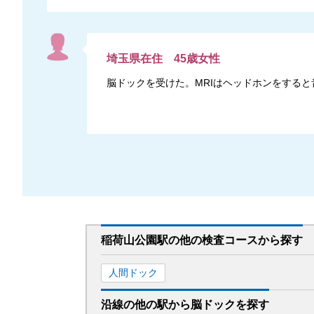
埼玉県
在住
45
歳
女性
脳ドックを受けた。MRIはヘッドホンをする
稲荷山公園駅
の
他の
検査コースから探す
人間ドック
沿線の他の駅から
脳ドックを
探す