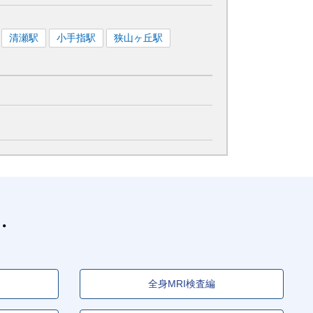
清瀬
駅
小手指
駅
狭山ヶ丘
駅
全身MRI検査編