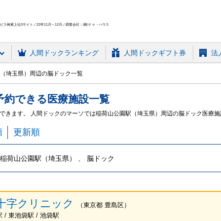
ス検索上位3サイト／22年11月～12月／調査会社：(株)ドゥ・ハウス
人間ドック
ランキング
人間ドックギフト券
法
（埼玉県）周辺の脳ドック一覧
予約できる
医療施設
一覧
できます。 人間ドックのマーソでは稲荷山公園駅（埼玉県）周辺の脳ドック医療
順
更新順
稲荷山公園駅（埼玉県） 、 脳ドック
十字クリニック
（
東京都
豊島区
）
/ 東池袋駅 / 池袋駅