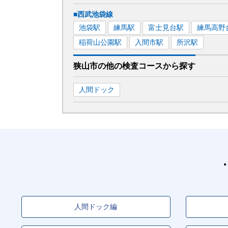
■西武池袋線
池袋
駅
練馬
駅
富士見台
駅
練馬高野
稲荷山公園
駅
入間市
駅
所沢
駅
狭山市
の
他の
検査コースから探す
人間ドック
人間ドック編