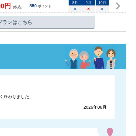
8
月
9
月
10
月
00
円
550
ポイント
（税込）
○
×
○
プランはこちら
く終わりました。
2026年06月