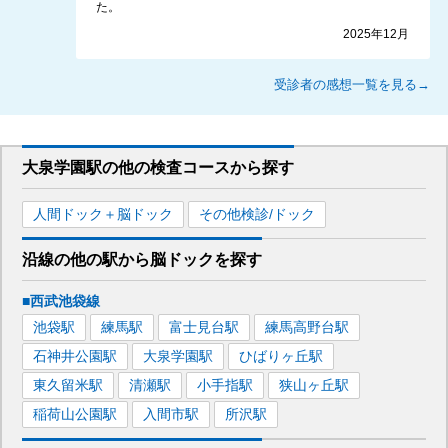
た。
2025年12月
受診者の感想一覧を見る→
大泉学園駅
の
他の
検査コースから探す
人間ドック＋脳ドック
その他検診/ドック
沿線の他の駅から
脳ドックを
探す
■西武池袋線
池袋
駅
練馬
駅
富士見台
駅
練馬高野台
駅
石神井公園
駅
大泉学園
駅
ひばりヶ丘
駅
東久留米
駅
清瀬
駅
小手指
駅
狭山ヶ丘
駅
稲荷山公園
駅
入間市
駅
所沢
駅