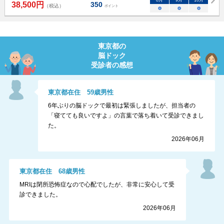
8
月
9
月
10
月
38,500
円
350
（税込）
ポイント
○
○
○
東京都
の
脳ドック
受診者の感想
東京都
在住
59
歳
男性
6年ぶりの脳ドックで最初は緊張しましたが、担当者の
「寝てても良いですよ」の言葉で落ち着いて受診できまし
た。
2026年06月
東京都
在住
68
歳
男性
MRIは閉所恐怖症なので心配でしたが、非常に安心して受
診できました。
2026年06月