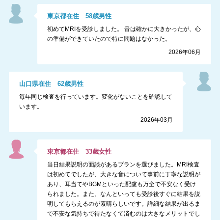
東京都
在住
58
歳
男性
初めてMRIを受診しました。 音は確かに大きかったが、心
の準備ができていたので特に問題はなかった。
2026年06月
山口県
在住
62
歳
男性
毎年同じ検査を行っています。変化がないことを確認して
います。
2026年03月
東京都
在住
33
歳
女性
当日結果説明の面談があるプランを選びました。MRI検査
は初めてでしたが、大きな音について事前に丁寧な説明が
あり、耳当てやBGMといった配慮も万全で不安なく受け
られました。また、なんといっても受診後すぐに結果を説
明してもらえるのが素晴らしいです。詳細な結果が出るま
で不安な気持ちで待たなくて済むのは大きなメリットでし