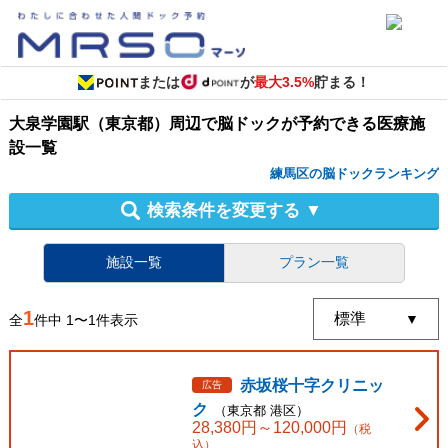
または
が
最大3.5%
貯まる！
大泉学園駅（東京都）周辺
で
脳ドック
が予約できる
医療施
設
一覧
練馬区の脳ドックランキング
検索条件を変更する
▼
施設一覧
プラン一覧
1
全
件中
1
〜
1
件表示
赤坂桜十字クリニッ
広告
ク
（
東京都
港区
）
28,380
円～
120,000
円
（税
込）