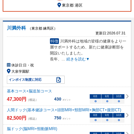
東京都 港区
川満外科
（東京都 練馬区）
更新日:
2026.07.31
特徴
川満外科は地域の皆様の健康をより一
層サポートするため、新たに健康診断部を
開設いたしました。
長年、
...
続きを読む▼
休診日:
日・祝
大泉学園駅
インボイス制度に対応
基本コース+脳追加コース
8
月
9
月
10
月
47,300
円
430
（税込）
ポイント
○
○
○
人間ドック(基本健診コース+頭部MRI+頸部MRI+胸部CT+腹部CT)
8
月
9
月
10
月
82,500
円
750
（税込）
ポイント
○
○
○
脳ドック(脳MRI+頸動脈MRI)