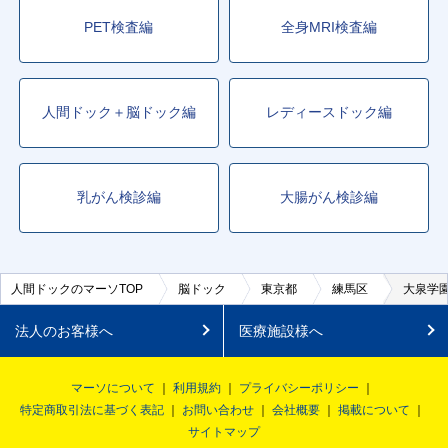
PET検査編
全身MRI検査編
人間ドック＋脳ドック編
レディースドック編
乳がん検診編
大腸がん検診編
人間ドックのマーソTOP
脳ドック
東京都
練馬区
大泉学
法人のお客様へ
医療施設様へ
マーソについて
利用規約
プライバシーポリシー
特定商取引法に基づく表記
お問い合わせ
会社概要
掲載について
サイトマップ