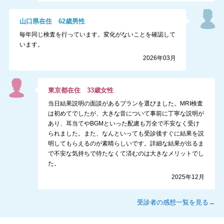
山口県
在住
62
歳
男性
毎年同じ検査を行っています。変化がないことを確認して
います。
2026年03月
東京都
在住
33
歳
女性
当日結果説明の面談があるプランを選びました。MRI検査
は初めてでしたが、大きな音について事前に丁寧な説明が
あり、耳当てやBGMといった配慮も万全で不安なく受け
られました。また、なんといっても受診後すぐに結果を説
明してもらえるのが素晴らしいです。詳細な結果が出るま
で不安な気持ちで待たなくて済むのは大きなメリットでし
た。
2025年12月
受診者の感想一覧を見る→