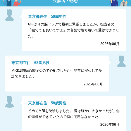
受診者の感想
東京都
在住
59
歳
男性
6年ぶりの脳ドックで最初は緊張しましたが、担当者の
「寝てても良いですよ」の言葉で落ち着いて受診できまし
た。
2026年06月
東京都
在住
68
歳
男性
MRIは閉所恐怖症なので心配でしたが、非常に安心して受
診できました。
2026年06月
東京都
在住
58
歳
男性
初めてMRIを受診しました。 音は確かに大きかったが、心
の準備ができていたので特に問題はなかった。
2026年06月