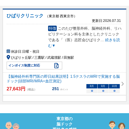
ひばりクリニック
（東京都 西東京市）
更新日:
2026.07.31
特徴
このたび整形外科、脳神経外科、リハ
ビリテーション科を主体としたクリニック
である「（医）志匠会ひばりク
...
続きを読
む▼
休診日:
日曜・祝日
ひばりヶ丘駅 / 三鷹駅 / 武蔵境駅 / 田無駅
インボイス制度に対応
【脳神経外科専門医の即日結果説明】1.5テスラのMRIで実施する脳
ドック(頭部MRI/MRA+血圧測定)
8
月
9
月
10
月
27,643
円
251
（税込）
ポイント
○
○
○
東京都
の
脳ドック