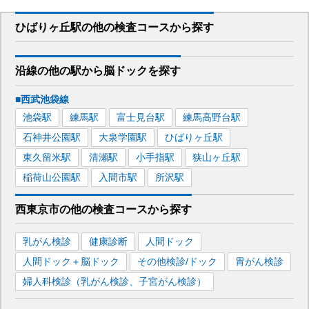
ひばりヶ丘駅
の
他の
検査コースから探す
沿線の他の駅から
脳ドックを
探す
■西武池袋線
池袋
駅
練馬
駅
富士見台
駅
練馬高野台
駅
石神井公園
駅
大泉学園
駅
ひばりヶ丘
駅
東久留米
駅
清瀬
駅
小手指
駅
狭山ヶ丘
駅
稲荷山公園
駅
入間市
駅
所沢
駅
西東京市
の
他の
検査コースから探す
乳がん検診
健康診断
人間ドック
人間ドック＋脳ドック
その他検診/ドック
胃がん検診
婦人科検診（乳がん検診、子宮がん検診）