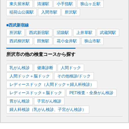
東久留米
駅
清瀬
駅
小手指
駅
狭山ヶ丘
駅
稲荷山公園
駅
入間市
駅
所沢
駅
■西武新宿線
所沢
駅
西武新宿
駅
沼袋
駅
上井草
駅
武蔵関
駅
西武柳沢
駅
田無
駅
花小金井
駅
狭山市
駅
所沢市
の
他の
検査コースから探す
乳がん検診
健康診断
人間ドック
人間ドック＋脳ドック
その他検診/ドック
レディースドック（人間ドック＋婦人科検診）
レディースドック＋脳ドック
PET検査・全身がん検診
胃がん検診
子宮がん検診
婦人科検診（乳がん検診、子宮がん検診）