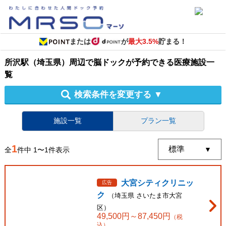
または
が
最大3.5%
貯まる！
所沢駅（埼玉県）周辺
で
脳ドック
が予約できる
医療施設
一
覧
検索条件を変更する
▼
施設一覧
プラン一覧
1
全
件中
1
〜
1
件表示
大宮シティクリニッ
広告
ク
（
埼玉県
さいたま市大宮
区
）
49,500
円～
87,450
円
（税
込）