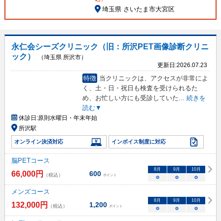
埼玉県 さいたま市大宮区
永仁会シーズクリニック（旧：所沢PET画像診断クリニ
ック）
（埼玉県 所沢市）
更新日:
2026.07.23
特徴
当クリニックは、アクセスが非常によ
く、土・日・祝日も検査を受けられるた
め、お忙しい方にも受診していた
...
続きを
読む▼
休診日:
原則水曜日・年末年始
所沢駅
オンライン決済対応
インボイス制度に対応
脳PETコース
8
月
9
月
10
月
66,000
円
600
（税込）
ポイント
○
○
○
メンズコース
8
月
9
月
10
月
132,000
円
1,200
（税込）
ポイント
○
○
○