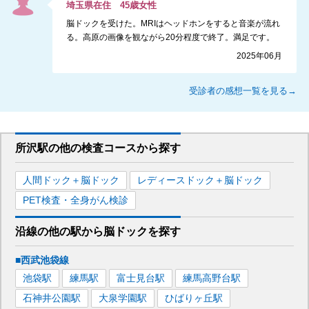
埼玉県
在住
45
歳
女性
脳ドックを受けた。MRIはヘッドホンをすると音楽が流れ
る。高原の画像を観ながら20分程度で終了。満足です。
2025年06月
受診者の感想一覧を見る→
所沢駅
の
他の
検査コースから探す
人間ドック＋脳ドック
レディースドック＋脳ドック
PET検査・全身がん検診
沿線の他の駅から
脳ドックを
探す
■西武池袋線
池袋
駅
練馬
駅
富士見台
駅
練馬高野台
駅
石神井公園
駅
大泉学園
駅
ひばりヶ丘
駅