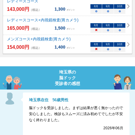
レディースコース
8
月
9
月
10
月
143,000
円
1,300
（税込）
ポイント
○
○
○
レディースコース+内視鏡検査(胃カメラ)
8
月
9
月
10
月
165,000
円
1,500
（税込）
ポイント
×
○
○
メンズコース+内視鏡検査(胃カメラ)
8
月
9
月
10
月
154,000
円
1,400
（税込）
ポイント
×
○
○
埼玉県
の
脳ドック
受診者の感想
埼玉県
在住
56
歳
男性
脳ドックを受診しました。まずは結果が悪く無かったので
安心しました。検診もスムーズに済み初めてでしたが不安
なく終わりました。
2026年06月