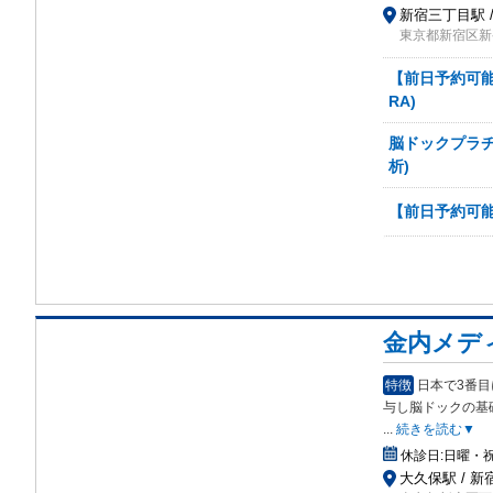
新宿三丁目駅 /
東京都新宿区新宿
【前日予約可能
RA)
脳ドックプラチナ
析)
【前日予約可能
金内メデ
特徴
日本で3番
与
し脳ドックの基
...
続きを読む▼
休診日:
日曜・
大久保駅 / 新