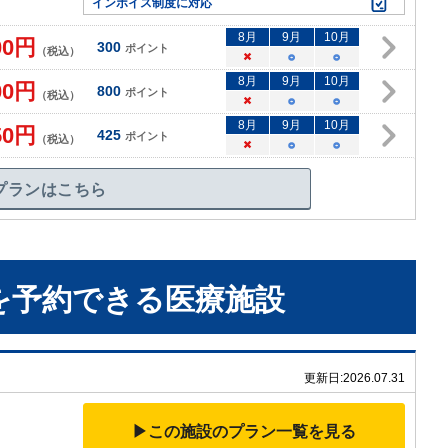
インボイス制度に対応
8
月
9
月
10
月
00
円
300
ポイント
（税込）
×
○
○
8
月
9
月
10
月
00
円
800
ポイント
（税込）
×
○
○
8
月
9
月
10
月
50
円
425
ポイント
（税込）
×
○
○
プランはこちら
を予約できる
医療施設
更新日:
2026.07.31
▶この施設のプラン一覧を見る