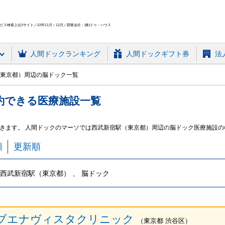
ス検索上位3サイト／22年11月～12月／調査会社：(株)ドゥ・ハウス
人間ドック
ランキング
人間ドックギフト券
法
東京都）周辺の脳ドック一覧
約できる
医療施設
一覧
きます。 人間ドックのマーソでは西武新宿駅（東京都）周辺の脳ドック医療施設の
順
更新順
西武新宿駅（東京都） 、 脳ドック
ブエナヴィスタクリニック
（
東京都
渋谷区
）