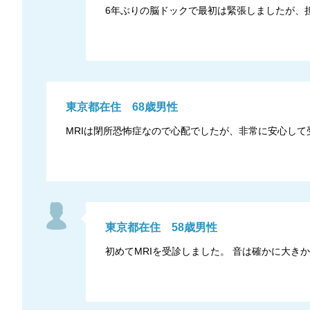
6年ぶりの脳ドックで最初は緊張しましたが、
東京都
在住
68
歳
男性
MRIは閉所恐怖症なので心配でしたが、非常に安心して
東京都
在住
58
歳
男性
初めてMRIを受診しました。 音は確かに大