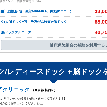
宿7-5-25 西新宿木村屋ビル2F
33,0
価格】脳検査(頭・頸部MRI/MRA、頸動脈エコー)
88,0
ク(人間ドック+乳・子宮がん検査)+脳ドック
46,7
】脳ドックフルコース
健康保険組合の補助を利用する
ク/レディースドック＋脳ドック
字クリニック
（東京都 新宿区）
エンザワクチンの接種も健診と併せて接種できます】
院の際にお申し付けくだ
さいませ。