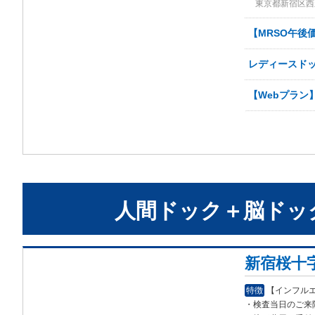
東京都新宿区西新
【MRSO午後
レディースドッ
【Webプラン
人間ドック＋脳ドッ
新宿桜十
特徴
【インフル
・検査当日のご来