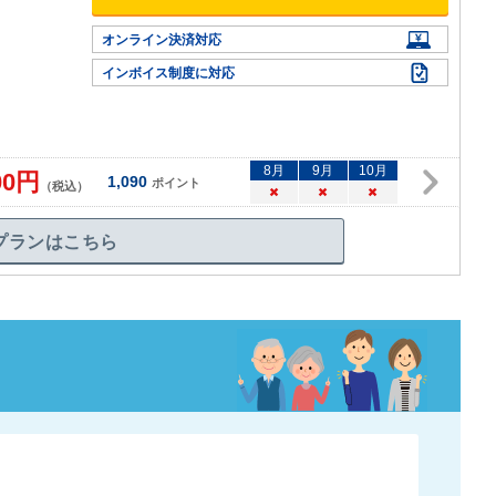
オンライン決済対応
インボイス制度に対応
8
月
9
月
10
月
00
円
1,090
ポイント
（税込）
×
×
×
プランはこちら