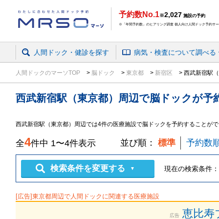
予約数No.1
2,027
※
施設の予約
※「年間予約数」のヒアリング調査 個人向け人間ドック予約サービ
人間ドック・健診を探す
病気・検査
について
調べる
人間ドックのマーソTOP
脳ドック
東京都
新宿区
西武新宿駅（
西武新宿駅（東京都）周辺
で
脳ドック
が予
西武新宿駅（東京都）周辺では4件の医療施設で脳ドックを予約することがで
4
並び順：
標準
予約数
全
件中
1
〜
4
件表示
検索条件を変更する
現在の検索条件：
▼
[広告]
東京都
周辺で人間ドックに関連する医療施設
恵比寿
広告