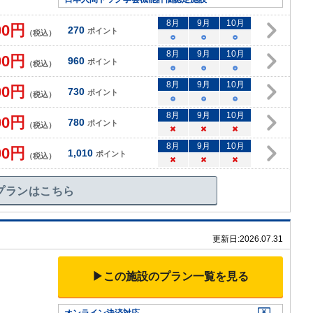
8
月
9
月
10
月
00
円
270
ポイント
（税込）
○
○
○
8
月
9
月
10
月
00
円
960
ポイント
（税込）
○
○
○
8
月
9
月
10
月
00
円
730
ポイント
（税込）
○
○
○
8
月
9
月
10
月
00
円
780
ポイント
（税込）
×
×
×
8
月
9
月
10
月
00
円
1,010
ポイント
（税込）
×
×
×
プランはこちら
更新日:
2026.07.31
▶この施設のプラン一覧を見る