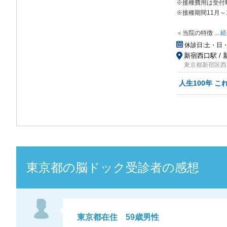
※接種費用は受付
※接種期間11月～
＜当院の特徴
...
続
休診日:
土・日
新宿西口駅 / 
東京都新宿区西新宿
人生100年 
東京都
の
脳ドック
受診者の感想
東京都
在住
59
歳
男性