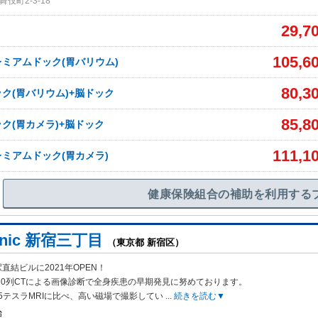
伎町2-3-18
29,7
105,6
ミアムドック(胃バリウム)
80,3
ク(胃バリウム)+脳ドック
85,8
ク(胃カメラ)+脳ドック
111,1
ミアムドック(胃カメラ)
健康保険組合の補助を利用する
linic 新宿三丁目
（東京都 新宿区）
直結ビルに2021年OPEN！
320列CTによる画像診断で全身疾
患の早期発見に努めております。
1.5テスラMRIに比べ、高い磁場で撮影してい
...
続きを読む▼
始