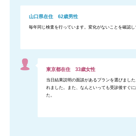
山口県
在住
62
歳
男性
毎年同じ検査を行っています。変化がないことを確認し
東京都
在住
33
歳
女性
当日結果説明の面談があるプランを選びました
れました。また、なんといっても受診後すぐに
た。