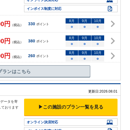
オンライン決済対応
インボイス制度に対応
8
月
9
月
10
月
00
円
330
ポイント
（税込）
○
○
○
8
月
9
月
10
月
00
円
380
ポイント
（税込）
○
○
○
8
月
9
月
10
月
00
円
260
ポイント
（税込）
○
○
○
プランはこちら
更新日:
2026.08.01
のデータを寄
▶この施設のプラン一覧を見る
しております
オンライン決済対応