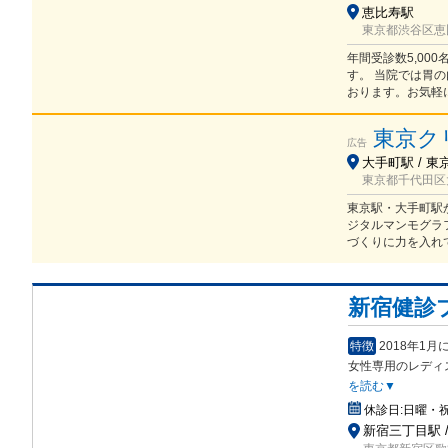
恵比寿駅
東京都渋谷区恵比
年間受診数5,00
す。 当院では胃の
おります。お気軽
東京ク
広告
大手町駅 / 東
東京都千代田区大
東京駅・大手町駅か
ジタルマンモグラ
づくりに力を入れ
新宿健診
特徴
2018年1
女性専用のレディ
を読む▼
休診日:
日曜・
新宿三丁目駅 /