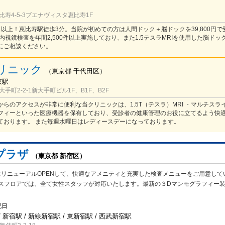
寿4-5-3ブエナヴィスタ恵比寿1F
0名以上！恵比寿駅徒歩3分。当院が初めての方は人間ドック＋脳ドックを39,800円
内視鏡検査を年間2,500件以上実施しており、また1.5テスラMRIを使用した脳ドッ
にご相談ください。
リニック
（
東京都
千代田区
）
京駅
手町2-2-1新大手町ビル1F、B1F、B2F
らのアクセスが非常に便利な当クリニックは、1.5T（テスラ）MRI ・マルチスライス
フィーといった医療機器を保有しており、受診者の健康管理のお役に立てるよう快
ております。 また毎週水曜日はレディースデーになっております。
プラザ
（東京都 新宿区）
月にリニューアルOPENして、快適なアメニティと充実した検査メニューをご用意して
スフロアでは、全て女性スタッフが対応いたします。最新の３Dマンモグラフィー
祝日
 新宿駅 / 新線新宿駅 / 東新宿駅 / 西武新宿駅