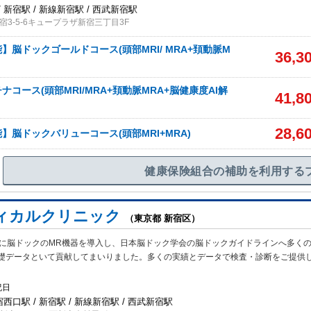
 新宿駅 / 新線新宿駅 / 西武新宿駅
3-5-6キュープラザ新宿三丁目3F
】脳ドックゴールドコース(頭部MRI/ MRA+頚動脈M
36,3
コース(頭部MRI/MRA+頚動脈MRA+脳健康度AI解
41,8
28,6
】脳ドックバリューコース(頭部MRI+MRA)
健康保険組合の補助を利用する
ィカルクリニック
（東京都 新宿区）
目に脳ドックのMR機器を導入し、日本脳ドック学会の脳ドックガイドラインへ多く
礎データといて貢献してまいりました。多くの実績とデータで検査・診断をご提供
祝日
宿西口駅 / 新宿駅 / 新線新宿駅 / 西武新宿駅