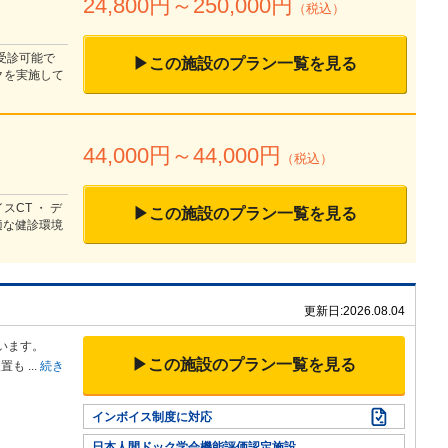
24,800
円～
250,000
円
（税込）
で受診可能で
▶この施設のプラン一覧を見る
クを実施して
44,000
円～
44,000
円
（税込）
CT ・ デ
▶この施設のプラン一覧を見る
適な健診環境
更新日:
2026.08.04
います。
▶この施設のプラン一覧を見る
装置も
...
続き
インボイス制度に対応
日本人間ドック学会機能評価認定施設