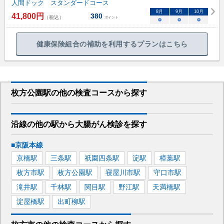
人間ドック スタンダードコース
8
月
9
月
10
月
41,800
円
380
（税込）
ポイント
○
○
○
健康保険組合の補助を利用するプランはこちら
枚方公園駅
の
他の
検査コースから探す
沿線の他の駅から
大腸がん検診を
探す
■京阪本線
京橋
駅
三条
駅
祇園四条
駅
淀
駅
樟葉
駅
枚方市
駅
枚方公園
駅
寝屋川市
駅
守口市
駅
滝井
駅
千林
駅
関目
駅
野江
駅
天満橋
駅
淀屋橋
駅
出町柳
駅