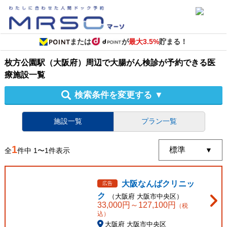
または
が
最大3.5%
貯まる！
枚方公園駅（大阪府）周辺
で
大腸がん検診
が予約できる
医
療施設
一覧
検索条件を変更する
▼
施設一覧
プラン一覧
1
全
件中
1
〜
1
件表示
大阪なんばクリニッ
広告
ク
（
大阪府
大阪市中央区
）
33,000
円～
127,100
円
（税
込）
大阪府 大阪市中央区