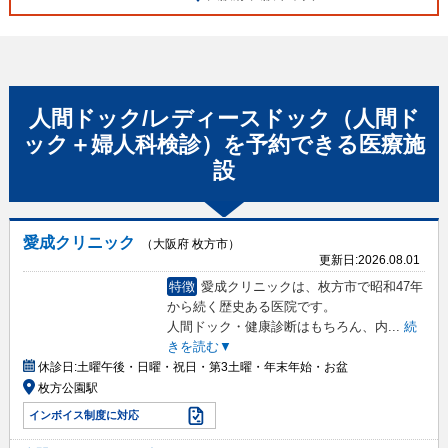
人間ドック/レディースドック（人間ド
ック＋婦人科検診）
を予約できる
医療施
設
愛成クリニック
（大阪府 枚方市）
更新日:
2026.08.01
特徴
愛成クリニックは、枚方市で昭和47年
から続く歴史ある医院です。
人間ドック・健康診断はもちろん、内
...
続
きを読む▼
休診日:
土曜午後・日曜・祝日・第3土曜・年末年始・お盆
枚方公園駅
インボイス制度に対応