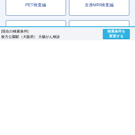
PET検査編
全身MRI検査編
人間ドック＋脳ドック編
レディースドック編
[現在の検索条件]
検索条件を
変更する
枚方公園駅（大阪府） 大腸がん検診
乳がん検診編
大腸がん検診編
人間ドックのマーソTOP
大腸がん検診
大阪府
枚方市
枚
法人のお客様へ
医療施設様へ
マーソについて
利用規約
プライバシーポリシー
特定商取引法に基づく表記
お問い合わせ
会社概要
掲載について
サイトマップ