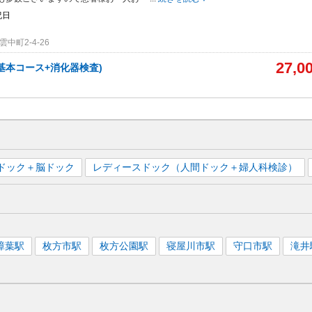
祝日
中町2-4-26
27,0
基本コース+消化器検査)
ドック＋脳ドック
レディースドック（人間ドック＋婦人科検診）
樟葉
駅
枚方市
駅
枚方公園
駅
寝屋川市
駅
守口市
駅
滝井