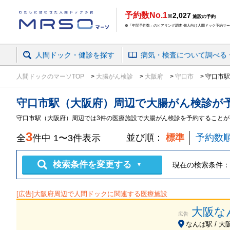
予約数No.1
2,027
※
施設の予約
※「年間予約数」のヒアリング調査 個人向け人間ドック予約サービ
人間ドック・健診を探す
病気・検査
について
調べる
人間ドックのマーソTOP
大腸がん検診
大阪府
守口市
守口市駅
守口市駅（大阪府）周辺
で
大腸がん検診
が
守口市駅（大阪府）周辺では3件の医療施設で大腸がん検診を予約することが
3
並び順：
標準
予約数
全
件中
1
〜
3
件表示
検索条件を変更する
現在の検索条件：
▼
[広告]
大阪府
周辺で人間ドックに関連する医療施設
大阪な
広告
なんば駅 / 大