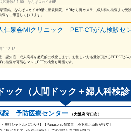
区難波5-1-60 なんばスカイオ9F
難波駅直結、なんばスカイオ9階に新規開院。MRIから胃カメラ、婦人科の検査まで受
検査をご用意しております。
人仁泉会MIクリニック PET-CTがん検診セ
）
-12-13
患・認知症・成人病等を徹底的に検査します。お忙しい方も受診頂けるPET-CTがん
ずに検査が可能なマンモPETの検査も可能です。
ドック（人間ドック＋婦人科検診
病院 予防医療センター
（大阪府 守口市）
・無料シャトルバスあり】【Panasonic創業者 松下幸之助氏が設立】
点に指定されている総合病院としての信頼と専門性が魅力。