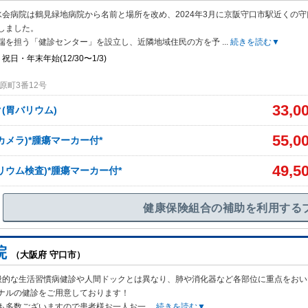
会病院は鶴見緑地病院から名前と場所を改め、2024年3月に京阪守口市駅近くの
しました。
端を担う「健診センター」を設立し、近隣地域住民の方を予
...
続きを読む▼
祝日・年末年始(12/30〜1/3)
原町3番12号
33,0
(胃バリウム)
55,0
カメラ)*腫瘍マーカー付*
49,5
リウム検査)*腫瘍マーカー付*
健康保険組合の補助を利用する
院
（大阪府 守口市）
般的な生活習慣病健診や人間ドックとは異なり、肺や消化器など各部位に重点をおい
ナルの健診をご用意しております！
も多数ございますので患者様お一人お一
...
続きを読む▼