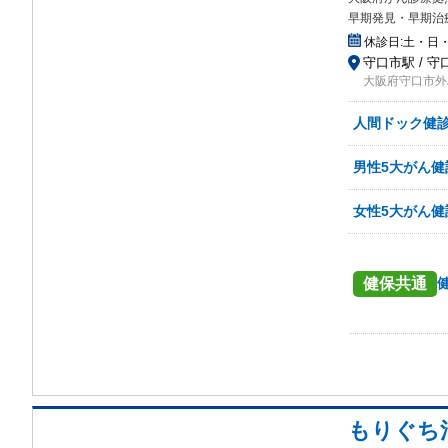
早期発見・早期治
休診日:
土・日
守口市駅 / 守
大阪府守口市外
人間ドック健診
男性5大がん
女性5大がん
健保共通
もりぐち