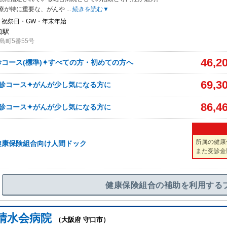
療が特に重要な、がんや
...
続きを読む▼
・祝祭日・GW・年末年始
口駅
島町5番55号
46,2
コース(標準)✦すべての方・初めての方へ
69,3
健診コース✦がんが少し気になる方に
86,4
健診コース✦がんが少し気になる方に
所属の健康
健康保険組合向け人間ドック
また受診金
健康保険組合の補助を利用する
清水会病院
（大阪府 守口市）