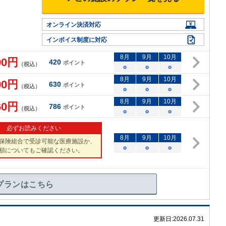
オンライン決済対応
インボイス制度に対応
8
月
9
月
10
月
00
円
420
ポイント
（税込）
○
○
○
8
月
9
月
10
月
00
円
630
ポイント
（税込）
○
○
○
8
月
9
月
10
月
60
円
786
ポイント
（税込）
○
○
○
必ずお読みください
8
月
9
月
10
月
保険組合で受診可能な医療施設か、
○
○
○
額についてもご確認ください。
プランはこちら
更新日:
2026.07.31