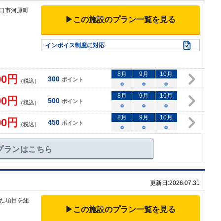
守口市河原町
▶この施設のプラン一覧を見る
インボイス制度に対応
8
月
9
月
10
月
00
円
300
ポイント
（税込）
○
○
○
8
月
9
月
10
月
00
円
500
ポイント
（税込）
○
○
○
8
月
9
月
10
月
00
円
450
ポイント
（税込）
○
○
○
プランはこちら
更新日:
2026.07.31
た項目を組
▶この施設のプラン一覧を見る