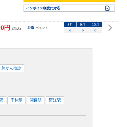
インボイス制度に対応
8
月
9
月
10
月
00
円
245
ポイント
（税込）
○
○
○
肺がん検診
駅
千林
駅
関目
駅
野江
駅