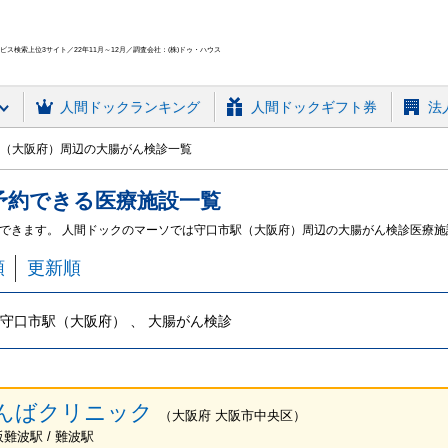
ス検索上位3サイト／22年11月～12月／調査会社：(株)ドゥ・ハウス
人間ドック
ランキング
人間ドックギフト券
法
（大阪府）周辺の大腸がん検診一覧
予約できる
医療施設
一覧
できます。 人間ドックのマーソでは守口市駅（大阪府）周辺の大腸がん検診医療
順
更新順
守口市駅（大阪府） 、 大腸がん検診
んばクリニック
（
大阪府
大阪市中央区
）
阪難波駅 / 難波駅