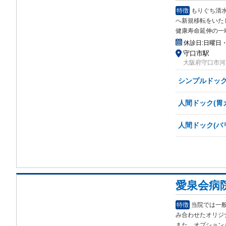
特徴
もりぐち清水
へ新規移転をいた
健康寿命延伸の一
休診日:
日曜日・
守口市駅
大阪府守口市河
シンプルドック
人間ドック(胃
人間ドック(バ
愛泉会病
特徴
当院では一
み合
わせたオリジ
また、オプション