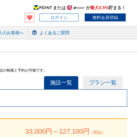
または
が
最大3.5%
貯まる！
ログイン
無料会員登録
人のお客様へ
よくあるご質問
施設の検索と予約が可能です。
施設一覧
プラン一覧
33,000
円～
127,100
円
（税込）