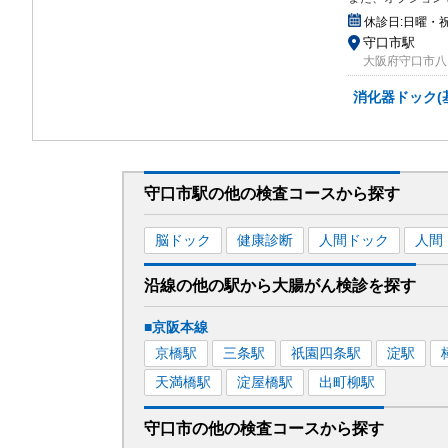
休診日:
日曜・
守口市駅
大阪府守口市八雲
消化器ドック(
守口市駅
の
他の
検査コースから探す
脳ドック
健康診断
人間ドック
人間
沿線の他の駅から
大腸がん検診を
探す
■京阪本線
京橋
駅
三条
駅
祇園四条
駅
淀
駅
天満橋
駅
淀屋橋
駅
出町柳
駅
守口市
の
他の
検査コースから探す