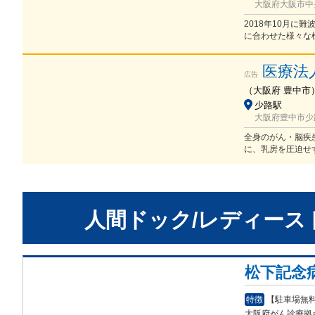
大阪府大阪市中央
2018年10月に
に合わせた様々な
医療法
広告
（
大阪府
豊中市
少路駅
大阪府豊中市少路1
全身のがん・脳疾
に、乳房を圧迫せ
人間ドック/レディース
松下記念
特徴
【駐車場無料
大阪府がん診
療拠