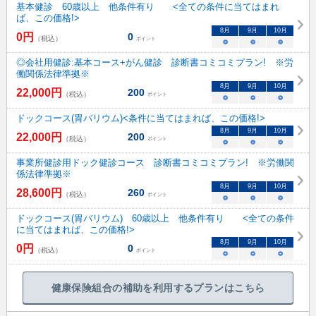
基本健診 60歳以上 他条件有り <全ての条件に当てはまれ
ば、この価格!>
8
月
9
月
10
月
0
円
0
（税込）
ポイント
○
○
○
◎会社用健診:基本コース+がん健診 診断書コミコミプラン! ※労
働関係法律準拠※
8
月
9
月
10
月
22,000
円
200
（税込）
ポイント
○
○
○
ドックコース(胃バリウム)<条件に当てはまれば、この価格!>
8
月
9
月
10
月
22,000
円
200
（税込）
ポイント
○
○
○
事業所健診用ドック健診コース 診断書コミコミプラン! ※労働関
係法律準拠※
8
月
9
月
10
月
28,600
円
260
（税込）
ポイント
○
○
○
ドックコース(胃バリウム) 60歳以上 他条件有り <全ての条件
に当てはまれば、この価格!>
8
月
9
月
10
月
0
円
0
（税込）
ポイント
○
○
○
健康保険組合の補助を利用するプランはこちら