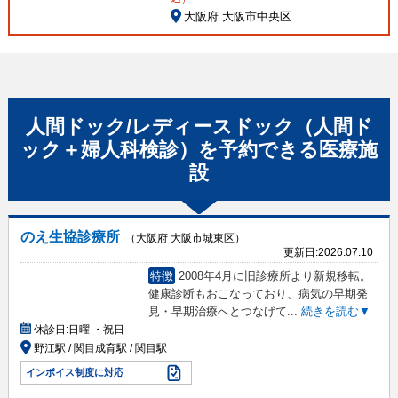
大阪府 大阪市中央区
人間ドック/レディースドック（人間ド
ック＋婦人科検診）
を予約できる
医療施
設
のえ生協診療所
（大阪府 大阪市城東区）
更新日:
2026.07.10
特徴
2008年4月に旧診療所より新規移転。
健康診断もおこなっており、病気の早期発
見・早期治療へとつなげて
...
続きを読む▼
休診日:
日曜 ・祝日
野江駅 / 関目成育駅 / 関目駅
インボイス制度に対応