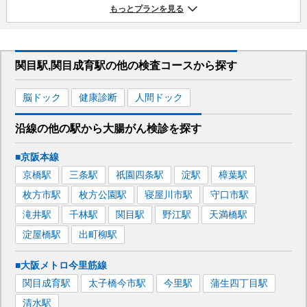
もっとプランを見る
関目駅,関目成育駅
の
他の
検査コースから探す
脳ドック
健康診断
人間ドック
沿線の他の駅から
大腸がん検診を
探す
■京阪本線
京橋
駅
三条
駅
祇園四条
駅
淀
駅
樟葉
駅
枚方市
駅
枚方公園
駅
寝屋川市
駅
守口市
駅
滝井
駅
千林
駅
関目
駅
野江
駅
天満橋
駅
淀屋橋
駅
出町柳
駅
■大阪メトロ今里筋線
関目成育
駅
太子橋今市
駅
今里
駅
蒲生四丁目
駅
清水
駅