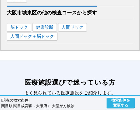
大阪市城東区
の
他の
検査コースから探す
脳ドック
健康診断
人間ドック
人間ドック＋脳ドック
医療施設選びで迷っている方
よく見られている医療施設をご紹介します。
[現在の検索条件]
検索条件を
変更する
関目駅,関目成育駅（大阪府） 大腸がん検診
人間ドック編
脳ドック編
PET検査編
全身MRI検査編