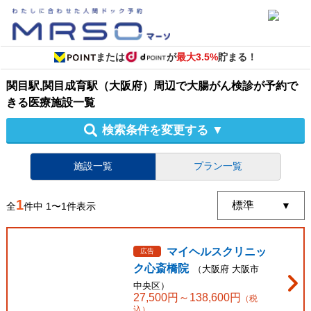
または
が
最大3.5%
貯まる！
関目駅,関目成育駅（大阪府）周辺
で
大腸がん検診
が予約で
きる
医療施設
一覧
検索条件を変更する
▼
施設一覧
プラン一覧
1
全
件中
1
〜
1
件表示
マイヘルスクリニッ
広告
ク心斎橋院
（
大阪府
大阪市
中央区
）
27,500
円～
138,600
円
（税
込）