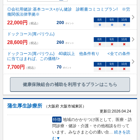
◎会社用健診:基本コース+がん健診 診断書コミコミプラン! ※労
働関係法律準拠※
8
月
9
月
10
月
22,000
円
200
（税込）
ポイント
○
○
○
ドックコース(胃バリウム)
8
月
9
月
10
月
28,600
円
260
（税込）
ポイント
×
×
×
ドックコース(胃バリウム) 40歳以上 他条件有り <全ての条件
に当てはまれば、この価格!>
8
月
9
月
10
月
7,700
円
70
（税込）
ポイント
×
×
×
健康保険組合の補助を利用するプランはこちら
蒲生厚生診療所
（大阪府 大阪市城東区）
更新日:
2026.04.24
特徴
地域のかかりつけ医として、医療・訪
問診療・健診・介護・その他相談を行って
います。みなさまと心の通い合
...
続きを読
む▼