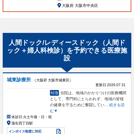
大阪府 大阪市中央区
人間ドック/レディースドック（人間ド
ック＋婦人科検診）
を予約できる
医療施
設
城東診療所
（大阪府 大阪市城東区）
更新日:
2026.07.31
特徴
当院は、地域のかかりつけの医療機関
として、専門科にとらわれず、地域の皆様
の健康を守るために奮闘してい
...
続きを読
む▼
休診日:
火土午後・日・祝
蒲生四丁目駅
インボイス制度に対応