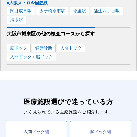
■大阪メトロ今里筋線
関目成育
駅
太子橋今市
駅
今里
駅
蒲生四丁目
駅
清水
駅
大阪市城東区
の
他の
検査コースから探す
脳ドック
健康診断
人間ドック
人間ドック＋脳ドック
医療施設選びで迷っている方
よく見られている医療施設をご紹介します。
人間ドック編
脳ドック編