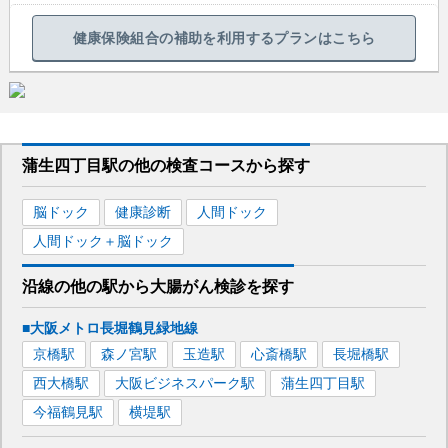
健康保険組合の補助を利用するプランはこちら
蒲生四丁目駅
の
他の
検査コースから探す
脳ドック
健康診断
人間ドック
人間ドック＋脳ドック
沿線の他の駅から
大腸がん検診を
探す
■大阪メトロ長堀鶴見緑地線
京橋
駅
森ノ宮
駅
玉造
駅
心斎橋
駅
長堀橋
駅
西大橋
駅
大阪ビジネスパーク
駅
蒲生四丁目
駅
今福鶴見
駅
横堤
駅