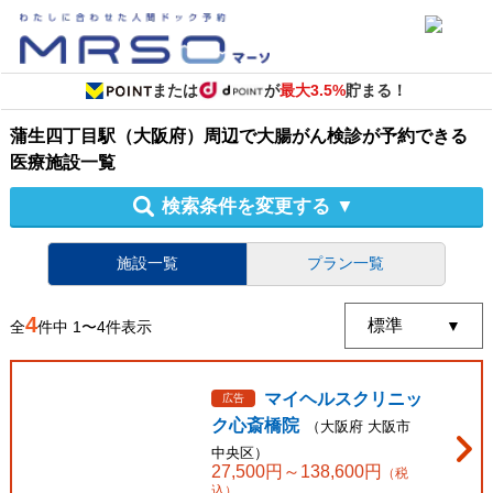
または
が
最大3.5%
貯まる！
蒲生四丁目駅（大阪府）周辺
で
大腸がん検診
が予約できる
医療施設
一覧
検索条件を変更する
▼
施設一覧
プラン一覧
4
全
件中
1
〜
4
件表示
マイヘルスクリニッ
広告
ク心斎橋院
（
大阪府
大阪市
中央区
）
27,500
円～
138,600
円
（税
込）