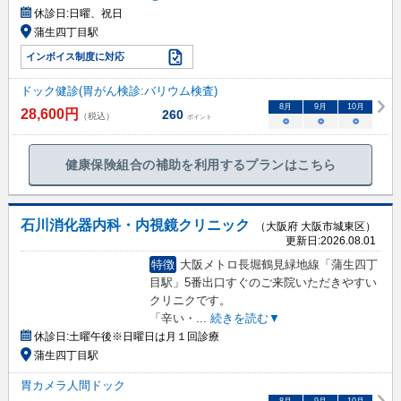
休診日:
日曜、祝日
蒲生四丁目駅
インボイス制度に対応
ドック健診(胃がん検診:バリウム検査)
8
月
9
月
10
月
28,600
円
260
（税込）
ポイント
○
○
○
健康保険組合の補助を利用するプランはこちら
石川消化器内科・内視鏡クリニック
（大阪府 大阪市城東区）
更新日:
2026.08.01
特徴
大阪メトロ長堀鶴見緑地線「蒲生四丁
目駅」5番出口すぐのご来院いただきやすい
クリニクです。
「辛い・
...
続きを読む▼
休診日:
土曜午後※日曜日は月１回診療
蒲生四丁目駅
胃カメラ人間ドック