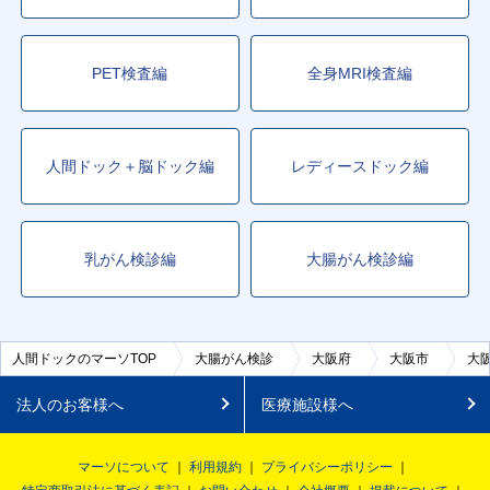
PET検査編
全身MRI検査編
人間ドック＋脳ドック編
レディースドック編
乳がん検診編
大腸がん検診編
人間ドックのマーソTOP
大腸がん検診
大阪府
大阪市
大
法人のお客様へ
医療施設様へ
マーソについて
利用規約
プライバシーポリシー