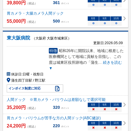
8
月
9
月
10
月
39,800
円
361
（税込）
ポイント
○
○
○
胃カメラ・大腸カメラ人間ドック
8
月
9
月
10
月
55,000
円
500
（税込）
ポイント
○
○
○
東大阪病院
（大阪府 大阪市城東区）
更新日:
2026.05.09
特徴
昭和26年に開院以来、地域に根差した
医療機関として地域に貢献を目指し、この
度は城東区役所跡地の「蒲生
...
続きを読む
▼
休診日:
日曜・祝祭日
蒲生四丁目駅 / 野江駅
インボイス制度に対応
人間ドック ※胃カメラ・バリウムは差額なしで選択可能
8
月
9
月
10
月
35,200
円
320
（税込）
ポイント
×
×
×
胃カメラ・バリウムが苦手な方の人間ドック(ABC健診)
8
月
9
月
10
月
24,200
円
220
（税込）
ポイント
×
×
×